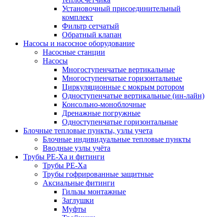
Установочный присоединительный
комплект
Фильтр сетчатый
Обратный клапан
Насосы и насосное оборудование
Насосные станции
Насосы
Многоступенчатые вертикальные
Многоступенчатые горизонтальные
Циркуляционные с мокрым ротором
Одноступенчатые вертикальные (ин-лайн)
Консольно-моноблочные
Дренажные погружные
Одноступенчатые горизонтальные
Блочные тепловые пункты, узлы учета
Блочные индивидуальные тепловые пункты
Вводные узлы учёта
Трубы РЕ-Ха и фитинги
Трубы РЕ-Ха
Трубы гофрированные защитные
Аксиальные фитинги
Гильзы монтажные
Заглушки
Муфты