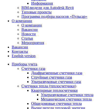
Информация
BIM-модели для Autodesk Revit
Типовые проекты
Программа подбора насосов «Пульсар»
О компании
О компании
Вакансии
Новости
Статьи
Мероприятия
Вакансии
Контакты
English version
Приборы учета
Счетчики газа
Диафрагменные счетчики газа
Струйные счетчики газа
Ультразвуковые счетчики газа
Счетчики тепла (теплосчетчики)
Квартирные теплосчетчики
Ультразвуковые счетчики тепла
Механические счетчики тепла
Общедомовые счетчики тепла
Вычислители тепловой энергии