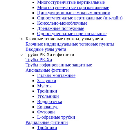
Многоступенчатые вертикальные
Многоступенчатые горизонтальные
Циркуляционные с мокрым ротором
Одноступенчатые вертикальные (ин-лайн)
Консольно-моноблочные
Дренажные погружные
Одноступенчатые горизонтальные
Блочные тепловые пункты, узлы учета
Блочные индивидуальные тепловые пункты
Вводные узлы учёта
Трубы РЕ-Ха и фитинги
Трубы РЕ-Ха
Трубы гофрированные защитные
Аксиальные фитинги
Гильзы монтажные
Заглушки
Муфты
Тройники
Угольники
Водорозетка
Евроконус
Футорки
L-образные трубки
Радиальные фитинги
Тройники