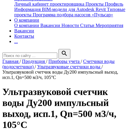
Личный кабинет проектировщика
Проекты
Профиль
Информация
BIM-модели для Autodesk Revit
Типовые
проекты
Программа подбора насосов «Пульсар»
О компании
О компании
Вакансии
Новости
Статьи
Мероприятия
Вакансии
Контакты
...
search
Главная
/
Продукция
/
Приборы учета
/
Счетчики воды
(водосчетчики)
/
Ультразвуковые счетчики воды
/
Ультразвуковой счетчик воды Ду200 импульсный выход,
исп.1, Qn=500 м3/ч, 105°C
Ультразвуковой счетчик
воды Ду200 импульсный
выход, исп.1, Qn=500 м3/ч,
105°C