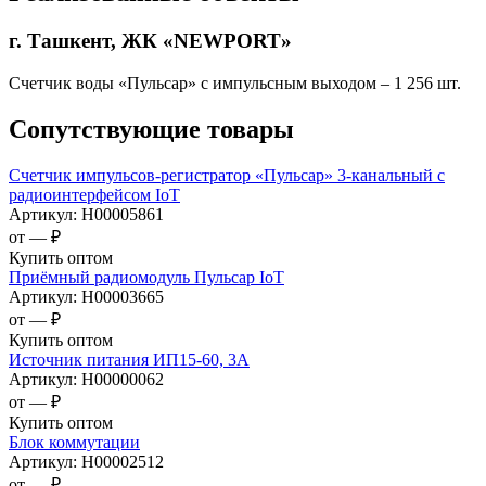
г. Ташкент, ЖК «NEWPORT»
Счетчик воды «Пульсар» с импульсным выходом – 1 256 шт.
Сопутствующие товары
Счетчик импульсов-регистратор «Пульсар» 3-канальный с
радиоинтерфейсом IoT
Артикул:
Н00005861
от —
₽
Купить оптом
Приёмный радиомодуль Пульсар IoT
Артикул:
Н00003665
от —
₽
Купить оптом
Источник питания ИП15-60, 3А
Артикул:
Н00000062
от —
₽
Купить оптом
Блок коммутации
Артикул:
Н00002512
от —
₽