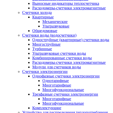
Выносные индикаторы теплосчетчика
Расходомеры-счетчики электромагнитные
Счетчики холода
Квартирные
Механические
Ультразвуковые
Общедомовые
Счетчики воды (водосчетчики)
Одноструйные (квартирные) счетчики воды
Многоструйные
Турбинные
Ультразвуковые счетчики воды
Комбинированные счетчики воды
Расходомеры-счетчики электромагнитные
Модули для счетчиков воды
Счетчики электроэнергии
Однофазные счетчики электроэнергии
Однотарифные
Многотарифные
Многофункциональные
Трехфазные счетчики электроэнергии
Многотарифные
Многофункциональные
Комплектующие
Устройства для распределения теплопотребления