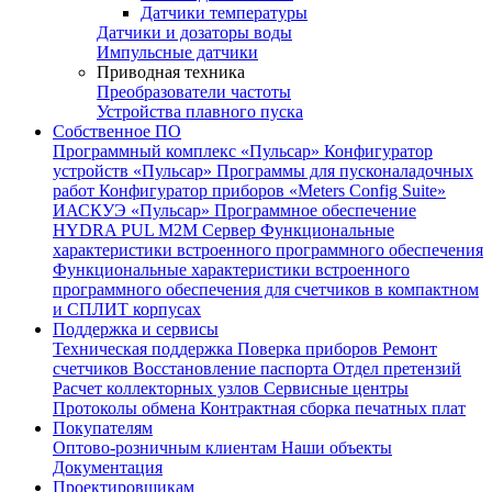
Датчики температуры
Датчики и дозаторы воды
Импульсные датчики
Приводная техника
Преобразователи частоты
Устройства плавного пуска
Собственное ПО
Программный комплекс «Пульсар»
Конфигуратор
устройств «Пульсар»
Программы для пусконаладочных
работ
Конфигуратор приборов «Meters Config Suite»
ИАСКУЭ «Пульсар»
Программное обеспечение
HYDRA PUL
M2M Сервер
Функциональные
характеристики встроенного программного обеспечения
Функциональные характеристики встроенного
программного обеспечения для счетчиков в компактном
и СПЛИТ корпусах
Поддержка и сервисы
Техническая поддержка
Поверка приборов
Ремонт
счетчиков
Восстановление паспорта
Отдел претензий
Расчет коллекторных узлов
Сервисные центры
Протоколы обмена
Контрактная сборка печатных плат
Покупателям
Оптово-розничным клиентам
Наши объекты
Документация
Проектировщикам