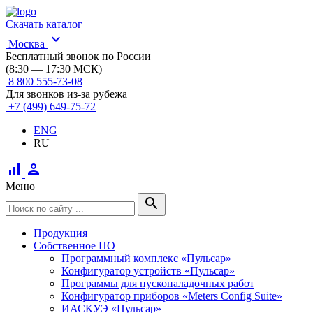
Скачать каталог
expand_more
Москва
Бесплатный звонок по России
(8:30 — 17:30 МСК)
8 800 555-73-08
Для звонков из-за рубежа
+7 (499) 649-75-72
ENG
RU
signal_cellular_alt
person
Меню
search
Продукция
Собственное ПО
Программный комплекс «Пульсар»
Конфигуратор устройств «Пульсар»
Программы для пусконаладочных работ
Конфигуратор приборов «Meters Config Suite»
ИАСКУЭ «Пульсар»