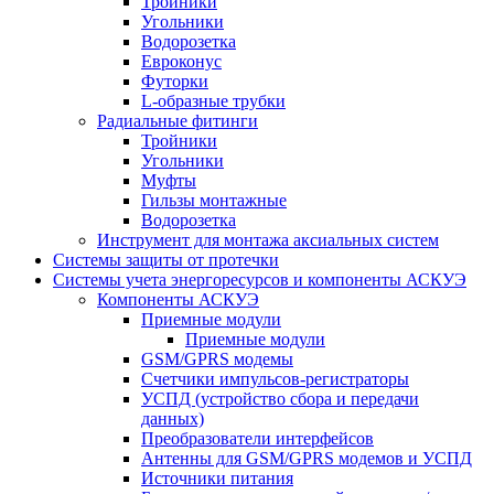
Тройники
Угольники
Водорозетка
Евроконус
Футорки
L-образные трубки
Радиальные фитинги
Тройники
Угольники
Муфты
Гильзы монтажные
Водорозетка
Инструмент для монтажа аксиальных систем
Системы защиты от протечки
Системы учета энергоресурсов и компоненты АСКУЭ
Компоненты АСКУЭ
Приемные модули
Приемные модули
GSM/GPRS модемы
Счетчики импульсов-регистраторы
УСПД (устройство сбора и передачи
данных)
Преобразователи интерфейсов
Антенны для GSM/GPRS модемов и УСПД
Источники питания