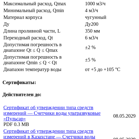
Максимальный расход, Qmax
1000 м3/ч
Минимальный расход, Qmin
4 м3/ч
Материал корпуса
чугунный
Ду
Ду200
Длина проливной части, L
350 мм
Переходный расход, Qt
6 м3/ч
Допустимая погрешность в
±2 %
диапазоне Qt ≤ Q ≤ Qmax
Допустимая погрешность в
±5 %
диапазоне Qmin ≤ Q < Qt
Диапазон температур воды
от +5 до +105 °С
Сертификаты:
Действителен до:
Сертификат об утверждении типа средств
измерений — Счетчики воды ультразвуковые
08.05.2029
«Пульсар»
PDF
0.3 MB
Сертификат об утверждении типа средств
измерений в Казахстане — Счетчики воды