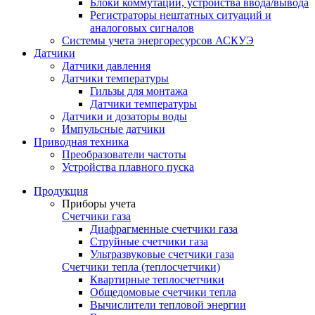
Блоки коммутации, устройства ввода/вывода
Регистраторы нештатных ситуаций и
аналоговых сигналов
Системы учета энергоресурсов АСКУЭ
Датчики
Датчики давления
Датчики температуры
Гильзы для монтажа
Датчики температуры
Датчики и дозаторы воды
Импульсные датчики
Приводная техника
Преобразователи частоты
Устройства плавного пуска
Продукция
Приборы учета
Счетчики газа
Диафрагменные счетчики газа
Струйные счетчики газа
Ультразвуковые счетчики газа
Счетчики тепла (теплосчетчики)
Квартирные теплосчетчики
Общедомовые счетчики тепла
Вычислители тепловой энергии