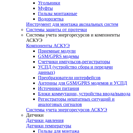
Угольники
Муфты
Гильзы монтажные
Водорозетка
Инструмент для монтажа аксиальных систем
Системы защиты от протечки
Системы учета энергоресурсов и компоненты
АСКУЭ
Компоненты АСКУЭ
Приемные модули
GSM/GPRS модемы
Счетчики импульсов-регистраторы
УСПД (устройство сбора и передачи
данных)
Преобразователи интерфейсов
Антенны для GSM/GPRS модемов и УСПД
Источники питания
Блоки коммутации, устройства ввода/вывода
Регистраторы нештатных ситуаций и
аналоговых сигналов
Системы учета энергоресурсов АСКУЭ
Датчики
Датчики давления
Датчики температуры
Гильзы для монтажа