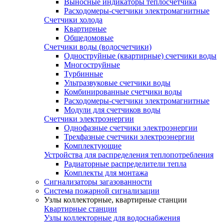
Выносные индикаторы теплосчетчика
Расходомеры-счетчики электромагнитные
Счетчики холода
Квартирные
Общедомовые
Счетчики воды (водосчетчики)
Одноструйные (квартирные) счетчики воды
Многоструйные
Турбинные
Ультразвуковые счетчики воды
Комбинированные счетчики воды
Расходомеры-счетчики электромагнитные
Модули для счетчиков воды
Счетчики электроэнергии
Однофазные счетчики электроэнергии
Трехфазные счетчики электроэнергии
Комплектующие
Устройства для распределения теплопотребления
Радиаторные распределители тепла
Комплекты для монтажа
Сигнализаторы загазованности
Система пожарной сигнализации
Узлы коллекторные, квартирные станции
Квартирные станции
Узлы коллекторные для водоснабжения