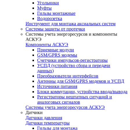
Угольники
Муфты
Гильзы монтажные
Водорозетка
Инструмент для монтажа аксиальных систем
Системы защиты от протечки
Системы учета энергоресурсов и компоненты
АСКУЭ
Компоненты АСКУЭ
Приемные модули
GSM/GPRS модемы
Счетчики импульсов-регистраторы
УСПД (устройство сбора и передачи
данных)
Преобразователи интерфейсов
Антенны для GSM/GPRS модемов и УСПД
Источники питания
Блоки коммутации, устройства ввода/вывода
Регистраторы нештатных ситуаций и
аналоговых сигналов
Системы учета энергоресурсов АСКУЭ
Датчики
Датчики давления
Датчики температуры
Гильзы для монтажа