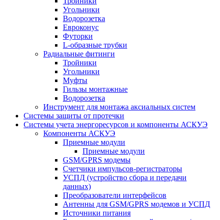
Тройники
Угольники
Водорозетка
Евроконус
Футорки
L-образные трубки
Радиальные фитинги
Тройники
Угольники
Муфты
Гильзы монтажные
Водорозетка
Инструмент для монтажа аксиальных систем
Системы защиты от протечки
Системы учета энергоресурсов и компоненты АСКУЭ
Компоненты АСКУЭ
Приемные модули
Приемные модули
GSM/GPRS модемы
Счетчики импульсов-регистраторы
УСПД (устройство сбора и передачи
данных)
Преобразователи интерфейсов
Антенны для GSM/GPRS модемов и УСПД
Источники питания