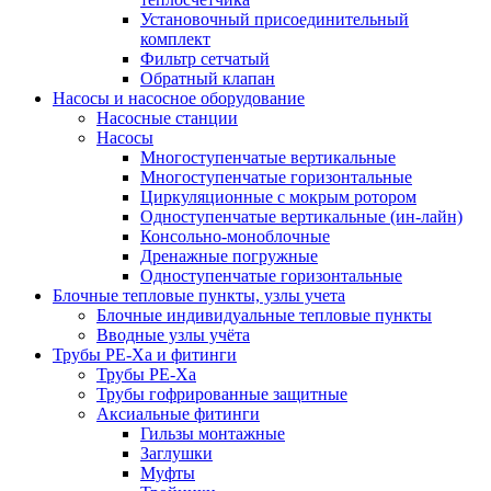
Установочный присоединительный
комплект
Фильтр сетчатый
Обратный клапан
Насосы и насосное оборудование
Насосные станции
Насосы
Многоступенчатые вертикальные
Многоступенчатые горизонтальные
Циркуляционные с мокрым ротором
Одноступенчатые вертикальные (ин-лайн)
Консольно-моноблочные
Дренажные погружные
Одноступенчатые горизонтальные
Блочные тепловые пункты, узлы учета
Блочные индивидуальные тепловые пункты
Вводные узлы учёта
Трубы РЕ-Ха и фитинги
Трубы РЕ-Ха
Трубы гофрированные защитные
Аксиальные фитинги
Гильзы монтажные
Заглушки
Муфты