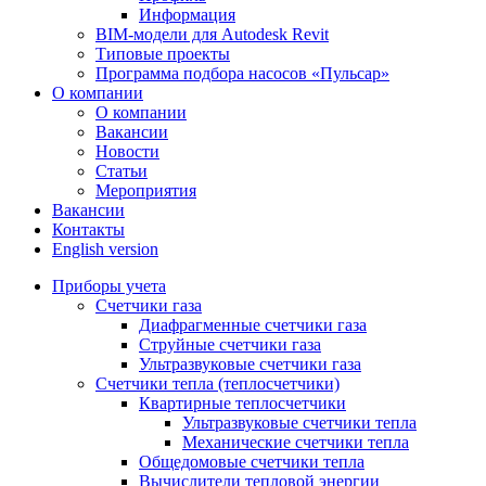
Информация
BIM-модели для Autodesk Revit
Типовые проекты
Программа подбора насосов «Пульсар»
О компании
О компании
Вакансии
Новости
Статьи
Мероприятия
Вакансии
Контакты
English version
Приборы учета
Счетчики газа
Диафрагменные счетчики газа
Струйные счетчики газа
Ультразвуковые счетчики газа
Счетчики тепла (теплосчетчики)
Квартирные теплосчетчики
Ультразвуковые счетчики тепла
Механические счетчики тепла
Общедомовые счетчики тепла
Вычислители тепловой энергии