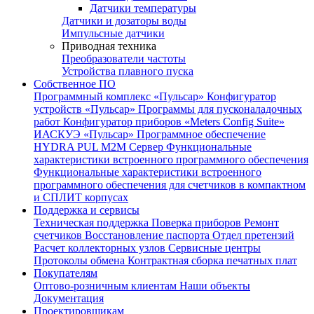
Датчики температуры
Датчики и дозаторы воды
Импульсные датчики
Приводная техника
Преобразователи частоты
Устройства плавного пуска
Собственное ПО
Программный комплекс «Пульсар»
Конфигуратор
устройств «Пульсар»
Программы для пусконаладочных
работ
Конфигуратор приборов «Meters Config Suite»
ИАСКУЭ «Пульсар»
Программное обеспечение
HYDRA PUL
M2M Сервер
Функциональные
характеристики встроенного программного обеспечения
Функциональные характеристики встроенного
программного обеспечения для счетчиков в компактном
и СПЛИТ корпусах
Поддержка и сервисы
Техническая поддержка
Поверка приборов
Ремонт
счетчиков
Восстановление паспорта
Отдел претензий
Расчет коллекторных узлов
Сервисные центры
Протоколы обмена
Контрактная сборка печатных плат
Покупателям
Оптово-розничным клиентам
Наши объекты
Документация
Проектировщикам