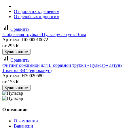
От дорогих к дешёвым
От дешёвых к дорогим
signal_cellular_alt
Сравнить
L-образная трубка «Пульсар» латунь 16мм
Артикул:
П0000010072
от
295
₽
Купить оптом
signal_cellular_alt
Сравнить
Фитинг обжимной для L-образной трубки «Пульсар» латунь,
15мм на 3/4" (евроконус)
Артикул:
Н30020580
от
153
₽
Купить оптом
О компании
О компании
Вакансии