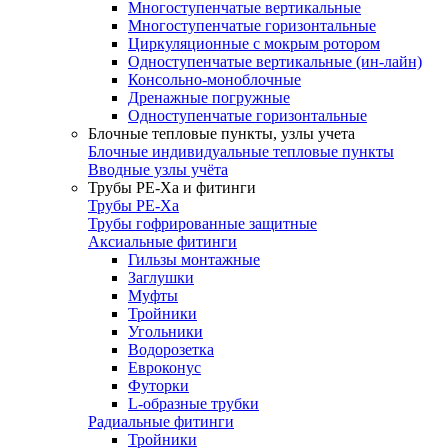
Многоступенчатые вертикальные
Многоступенчатые горизонтальные
Циркуляционные с мокрым ротором
Одноступенчатые вертикальные (ин-лайн)
Консольно-моноблочные
Дренажные погружные
Одноступенчатые горизонтальные
Блочные тепловые пункты, узлы учета
Блочные индивидуальные тепловые пункты
Вводные узлы учёта
Трубы РЕ-Ха и фитинги
Трубы РЕ-Ха
Трубы гофрированные защитные
Аксиальные фитинги
Гильзы монтажные
Заглушки
Муфты
Тройники
Угольники
Водорозетка
Евроконус
Футорки
L-образные трубки
Радиальные фитинги
Тройники