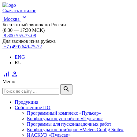
Скачать каталог
expand_more
Москва
Бесплатный звонок по России
(8:30 — 17:30 МСК)
8 800 555-73-08
Для звонков из-за рубежа
+7 (499) 649-75-72
ENG
RU
signal_cellular_alt
person
Меню
search
Продукция
Собственное ПО
Программный комплекс «Пульсар»
Конфигуратор устройств «Пульсар»
Программы для пусконаладочных работ
Конфигуратор приборов «Meters Config Suite»
ИАСКУЭ «Пульсар»