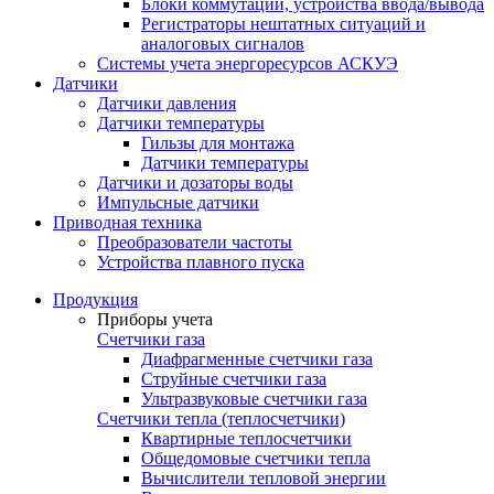
Блоки коммутации, устройства ввода/вывода
Регистраторы нештатных ситуаций и
аналоговых сигналов
Системы учета энергоресурсов АСКУЭ
Датчики
Датчики давления
Датчики температуры
Гильзы для монтажа
Датчики температуры
Датчики и дозаторы воды
Импульсные датчики
Приводная техника
Преобразователи частоты
Устройства плавного пуска
Продукция
Приборы учета
Счетчики газа
Диафрагменные счетчики газа
Струйные счетчики газа
Ультразвуковые счетчики газа
Счетчики тепла (теплосчетчики)
Квартирные теплосчетчики
Общедомовые счетчики тепла
Вычислители тепловой энергии