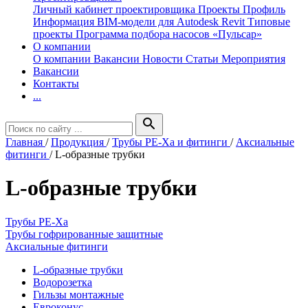
Личный кабинет проектировщика
Проекты
Профиль
Информация
BIM-модели для Autodesk Revit
Типовые
проекты
Программа подбора насосов «Пульсар»
О компании
О компании
Вакансии
Новости
Статьи
Мероприятия
Вакансии
Контакты
...
search
Главная
/
Продукция
/
Трубы РЕ-Ха и фитинги
/
Аксиальные
фитинги
/
L-образные трубки
L-образные трубки
Трубы РЕ-Ха
Трубы гофрированные защитные
Аксиальные фитинги
L-образные трубки
Водорозетка
Гильзы монтажные
Евроконус