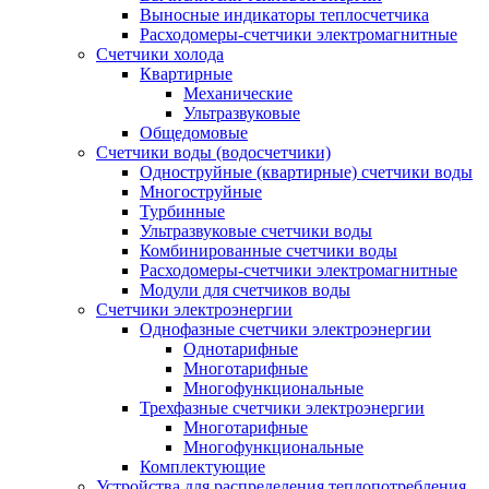
Выносные индикаторы теплосчетчика
Расходомеры-счетчики электромагнитные
Счетчики холода
Квартирные
Механические
Ультразвуковые
Общедомовые
Счетчики воды (водосчетчики)
Одноструйные (квартирные) счетчики воды
Многоструйные
Турбинные
Ультразвуковые счетчики воды
Комбинированные счетчики воды
Расходомеры-счетчики электромагнитные
Модули для счетчиков воды
Счетчики электроэнергии
Однофазные счетчики электроэнергии
Однотарифные
Многотарифные
Многофункциональные
Трехфазные счетчики электроэнергии
Многотарифные
Многофункциональные
Комплектующие
Устройства для распределения теплопотребления