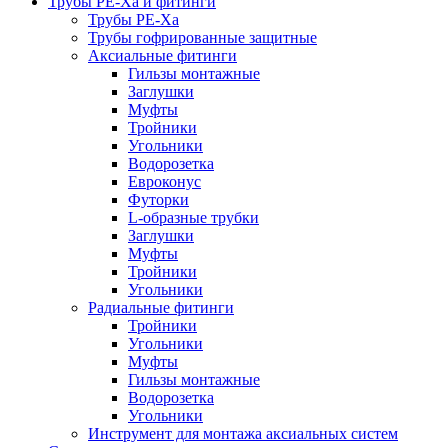
Трубы РЕ-Ха и фитинги
Трубы РЕ-Ха
Трубы гофрированные защитные
Аксиальные фитинги
Гильзы монтажные
Заглушки
Муфты
Тройники
Угольники
Водорозетка
Евроконус
Футорки
L-образные трубки
Заглушки
Муфты
Тройники
Угольники
Радиальные фитинги
Тройники
Угольники
Муфты
Гильзы монтажные
Водорозетка
Угольники
Инструмент для монтажа аксиальных систем