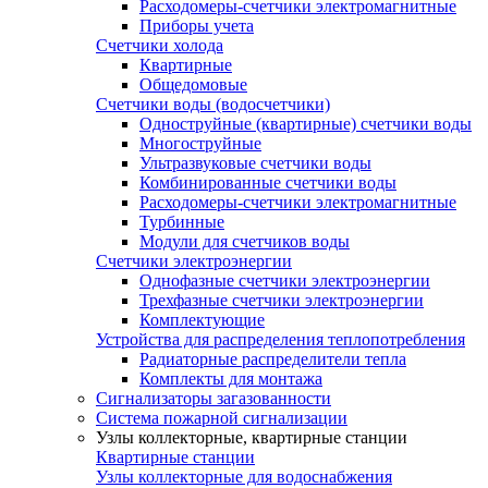
Расходомеры-счетчики электромагнитные
Приборы учета
Счетчики холода
Квартирные
Общедомовые
Счетчики воды (водосчетчики)
Одноструйные (квартирные) счетчики воды
Многоструйные
Ультразвуковые счетчики воды
Комбинированные счетчики воды
Расходомеры-счетчики электромагнитные
Турбинные
Модули для счетчиков воды
Счетчики электроэнергии
Однофазные счетчики электроэнергии
Трехфазные счетчики электроэнергии
Комплектующие
Устройства для распределения теплопотребления
Радиаторные распределители тепла
Комплекты для монтажа
Сигнализаторы загазованности
Система пожарной сигнализации
Узлы коллекторные, квартирные станции
Квартирные станции
Узлы коллекторные для водоснабжения