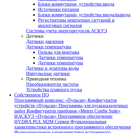
Блоки коммутации, устройства ввода
Источники питания
Блоки коммутации, устройства ввода/вывода
Регистраторы нештатных ситуаций и
аналоговых сигналов
Системы учета энергоресурсов АСКУЭ
Датчики
Датчики давления
Датчики температуры
Гильзы для монтажа
Датчики температуры
Датчики температуры
Датчики и дозаторы воды
Импульсные датчики
Приводная техника
Преобразователи частоты
Устройства плавного пуска
Собственное ПО
Программный комплекс «Пульсар»
Конфигуратор
устройств «Пульсар»
Программы для пусконаладочных
работ
Конфигуратор приборов «Meters Config Suite»
ИАСКУЭ «Пульсар»
Программное обеспечение
HYDRA PUL
M2M Сервер
Функциональные
характеристики встроенного программного обеспечения
Функциональные характеристики встроенного