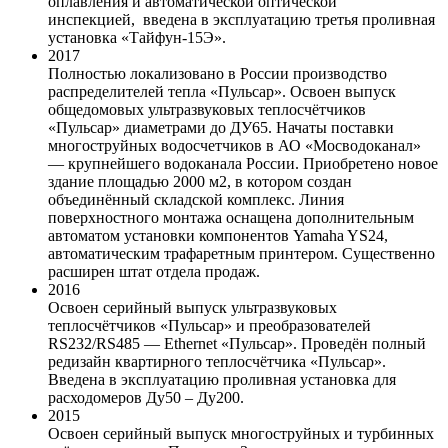
оплавления и автоматической оптической
инспекцией, введена в эксплуатацию третья проливная
установка «Тайфун-15Э».
2017
Полностью локализовано в России производство
распределителей тепла «Пульсар». Освоен выпуск
общедомовых ультразвуковых теплосчётчиков
«Пульсар» диаметрами до ДУ65. Начаты поставки
многоструйных водосчетчиков в АО «Мосводоканал»
— крупнейшего водоканала России. Приобретено новое
здание площадью 2000 м2, в котором создан
объединённый складской комплекс. Линия
поверхностного монтажа оснащена дополнительным
автоматом установки компонентов Yamaha YS24,
автоматическим трафаретным принтером. Существенно
расширен штат отдела продаж.
2016
Освоен серийный выпуск ультразвуковых
теплосчётчиков «Пульсар» и преобразователей
RS232/RS485 — Ethernet «Пульсар». Проведён полный
редизайн квартирного теплосчётчика «Пульсар».
Введена в эксплуатацию проливная установка для
расходомеров Ду50 – Ду200.
2015
Освоен серийный выпуск многоструйных и турбинных