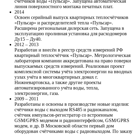
счётчиков воды «Пульсар». Запущена автоматическая
линия поверхностного монтажа печатных плат.
2014
Освоен серийный выпуск квартирных теплосчётчиков
«Пульсар» и распределителей тепла «Пульсар».
Расширена региональная дилерская сеть. Запущена в
эксплуатацию проливная установка для расходомеров
Ду15 – Ду40.
2012 – 2013
Разработан и внесён в реестр средств измерений РФ
квартирный теплосчётчик «Пульсар». Метрологическая
лаборатория компании аккредитована на право поверки
выпускаемых средств измерений. Реализован проект
комплексной системы учёта электроэнергии на вводных
узлах учёта в многоквартирных домах г.
Нижневартовска, а также другие проекты
автоматизированного учёта воды, тепла,
электроэнергии, газа.
2009 – 2011
Разработаны и освоены в производстве новые изделия:
счётчики воды с выходом RS485 и радиоканалом,
счётчик импульсов-регистратор со встроенным
GSM/GPRS модемом и радиоинтерфейсом, GSM/GPRS
модем, и др. В Московской области первый дом
оборудован счётчиками воды с радиовыходом. По заказу