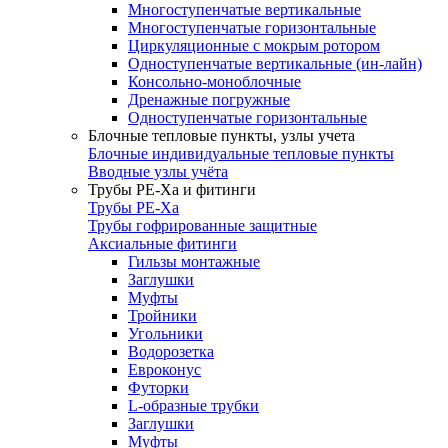
Многоступенчатые вертикальные
Многоступенчатые горизонтальные
Циркуляционные с мокрым ротором
Одноступенчатые вертикальные (ин-лайн)
Консольно-моноблочные
Дренажные погружные
Одноступенчатые горизонтальные
Блочные тепловые пункты, узлы учета
Блочные индивидуальные тепловые пункты
Вводные узлы учёта
Трубы РЕ-Ха и фитинги
Трубы РЕ-Ха
Трубы гофрированные защитные
Аксиальные фитинги
Гильзы монтажные
Заглушки
Муфты
Тройники
Угольники
Водорозетка
Евроконус
Футорки
L-образные трубки
Заглушки
Муфты