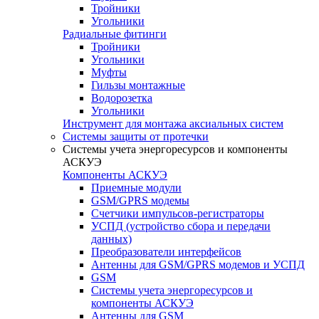
Тройники
Угольники
Радиальные фитинги
Тройники
Угольники
Муфты
Гильзы монтажные
Водорозетка
Угольники
Инструмент для монтажа аксиальных систем
Системы защиты от протечки
Системы учета энергоресурсов и компоненты
АСКУЭ
Компоненты АСКУЭ
Приемные модули
GSM/GPRS модемы
Счетчики импульсов-регистраторы
УСПД (устройство сбора и передачи
данных)
Преобразователи интерфейсов
Антенны для GSM/GPRS модемов и УСПД
GSM
Системы учета энергоресурсов и
компоненты АСКУЭ
Антенны для GSM