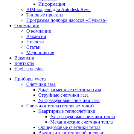
Информация
BIM-модели для Autodesk Revit
Типовые проекты
Программа подбора насосов «Пульсар»
О компании
О компании
Вакансии
Новости
Статьи
Мероприятия
Вакансии
Контакты
English version
Приборы учета
Счетчики газа
Диафрагменные счетчики газа
Струйные счетчики газа
Ультразвуковые счетчики газа
Счетчики тепла (теплосчетчики)
Квартирные теплосчетчики
Ультразвуковые счетчики тепла
Механические счетчики тепла
Общедомовые счетчики тепла
Вычислители тепловой энергии