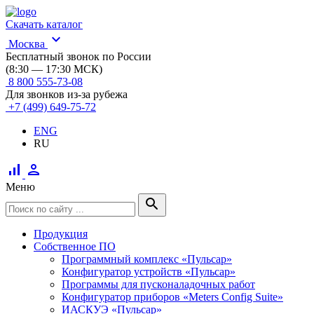
Скачать каталог
expand_more
Москва
Бесплатный звонок по России
(8:30 — 17:30 МСК)
8 800 555-73-08
Для звонков из-за рубежа
+7 (499) 649-75-72
ENG
RU
signal_cellular_alt
person
Меню
search
Продукция
Собственное ПО
Программный комплекс «Пульсар»
Конфигуратор устройств «Пульсар»
Программы для пусконаладочных работ
Конфигуратор приборов «Meters Config Suite»
ИАСКУЭ «Пульсар»