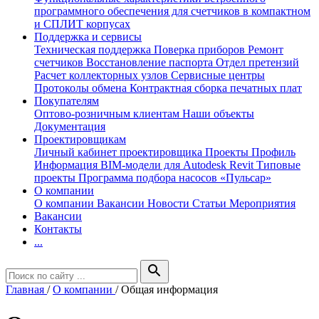
программного обеспечения для счетчиков в компактном
и СПЛИТ корпусах
Поддержка и сервисы
Техническая поддержка
Поверка приборов
Ремонт
счетчиков
Восстановление паспорта
Отдел претензий
Расчет коллекторных узлов
Сервисные центры
Протоколы обмена
Контрактная сборка печатных плат
Покупателям
Оптово-розничным клиентам
Наши объекты
Документация
Проектировщикам
Личный кабинет проектировщика
Проекты
Профиль
Информация
BIM-модели для Autodesk Revit
Типовые
проекты
Программа подбора насосов «Пульсар»
О компании
О компании
Вакансии
Новости
Статьи
Мероприятия
Вакансии
Контакты
...
search
Главная
/
О компании
/
Общая информация