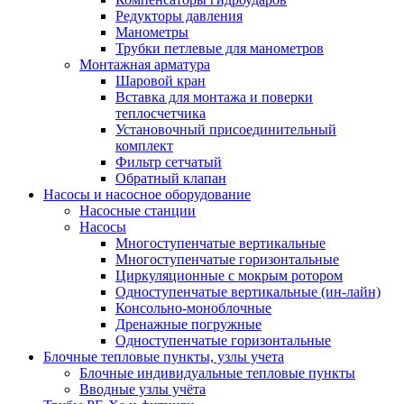
Редукторы давления
Манометры
Трубки петлевые для манометров
Монтажная арматура
Шаровой кран
Вставка для монтажа и поверки
теплосчетчика
Установочный присоединительный
комплект
Фильтр сетчатый
Обратный клапан
Насосы и насосное оборудование
Насосные станции
Насосы
Многоступенчатые вертикальные
Многоступенчатые горизонтальные
Циркуляционные с мокрым ротором
Одноступенчатые вертикальные (ин-лайн)
Консольно-моноблочные
Дренажные погружные
Одноступенчатые горизонтальные
Блочные тепловые пункты, узлы учета
Блочные индивидуальные тепловые пункты
Вводные узлы учёта