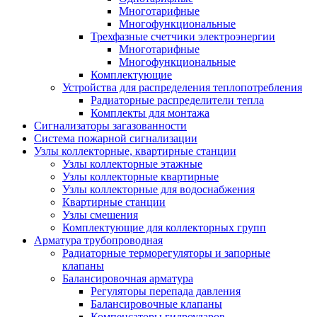
Многотарифные
Многофункциональные
Трехфазные счетчики электроэнергии
Многотарифные
Многофункциональные
Комплектующие
Устройства для распределения теплопотребления
Радиаторные распределители тепла
Комплекты для монтажа
Сигнализаторы загазованности
Система пожарной сигнализации
Узлы коллекторные, квартирные станции
Узлы коллекторные этажные
Узлы коллекторные квартирные
Узлы коллекторные для водоснабжения
Квартирные станции
Узлы смешения
Комплектующие для коллекторных групп
Арматура трубопроводная
Радиаторные терморегуляторы и запорные
клапаны
Балансировочная арматура
Регуляторы перепада давления
Балансировочные клапаны
Компенсаторы гидроударов