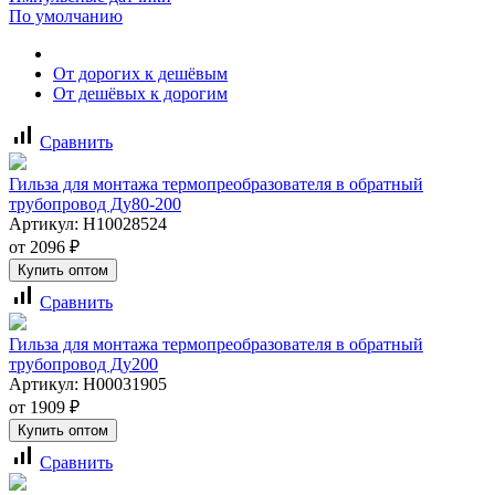
По умолчанию
От дорогих к дешёвым
От дешёвых к дорогим
signal_cellular_alt
Сравнить
Гильза для монтажа термопреобразователя в обратный
трубопровод Ду80-200
Артикул:
Н10028524
от
2096
₽
Купить оптом
signal_cellular_alt
Сравнить
Гильза для монтажа термопреобразователя в обратный
трубопровод Ду200
Артикул:
Н00031905
от
1909
₽
Купить оптом
signal_cellular_alt
Сравнить