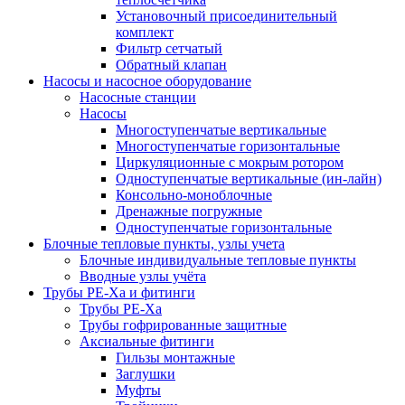
Установочный присоединительный
комплект
Фильтр сетчатый
Обратный клапан
Насосы и насосное оборудование
Насосные станции
Насосы
Многоступенчатые вертикальные
Многоступенчатые горизонтальные
Циркуляционные с мокрым ротором
Одноступенчатые вертикальные (ин-лайн)
Консольно-моноблочные
Дренажные погружные
Одноступенчатые горизонтальные
Блочные тепловые пункты, узлы учета
Блочные индивидуальные тепловые пункты
Вводные узлы учёта
Трубы РЕ-Ха и фитинги
Трубы РЕ-Ха
Трубы гофрированные защитные
Аксиальные фитинги
Гильзы монтажные
Заглушки
Муфты