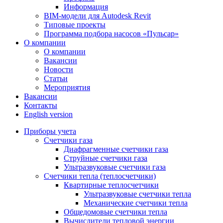
Информация
BIM-модели для Autodesk Revit
Типовые проекты
Программа подбора насосов «Пульсар»
О компании
О компании
Вакансии
Новости
Статьи
Мероприятия
Вакансии
Контакты
English version
Приборы учета
Счетчики газа
Диафрагменные счетчики газа
Струйные счетчики газа
Ультразвуковые счетчики газа
Счетчики тепла (теплосчетчики)
Квартирные теплосчетчики
Ультразвуковые счетчики тепла
Механические счетчики тепла
Общедомовые счетчики тепла
Вычислители тепловой энергии