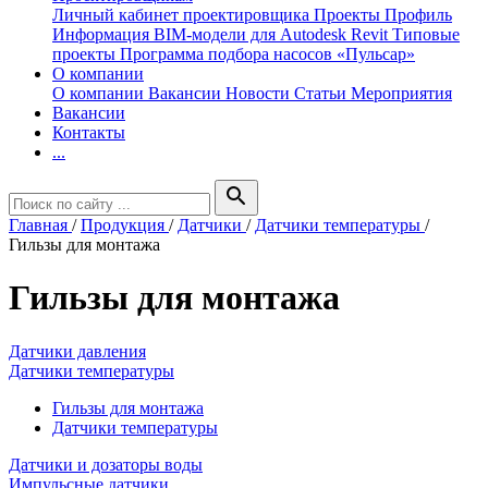
Личный кабинет проектировщика
Проекты
Профиль
Информация
BIM-модели для Autodesk Revit
Типовые
проекты
Программа подбора насосов «Пульсар»
О компании
О компании
Вакансии
Новости
Статьи
Мероприятия
Вакансии
Контакты
...
search
Главная
/
Продукция
/
Датчики
/
Датчики температуры
/
Гильзы для монтажа
Гильзы для монтажа
Датчики давления
Датчики температуры
Гильзы для монтажа
Датчики температуры
Датчики и дозаторы воды
Импульсные датчики