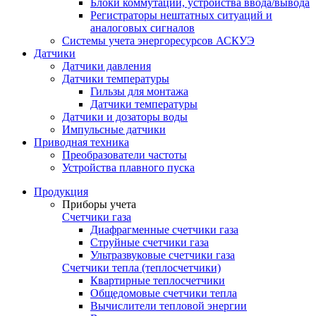
Блоки коммутации, устройства ввода/вывода
Регистраторы нештатных ситуаций и
аналоговых сигналов
Системы учета энергоресурсов АСКУЭ
Датчики
Датчики давления
Датчики температуры
Гильзы для монтажа
Датчики температуры
Датчики и дозаторы воды
Импульсные датчики
Приводная техника
Преобразователи частоты
Устройства плавного пуска
Продукция
Приборы учета
Счетчики газа
Диафрагменные счетчики газа
Струйные счетчики газа
Ультразвуковые счетчики газа
Счетчики тепла (теплосчетчики)
Квартирные теплосчетчики
Общедомовые счетчики тепла
Вычислители тепловой энергии