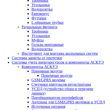
Тройники
Угольники
Водорозетка
Евроконус
Футорки
L-образные трубки
Радиальные фитинги
Тройники
Угольники
Муфты
Гильзы монтажные
Водорозетка
Инструмент для монтажа аксиальных систем
Системы защиты от протечки
Системы учета энергоресурсов и компоненты АСКУЭ
Компоненты АСКУЭ
Приемные модули
Приемные модули
GSM/GPRS модемы
Счетчики импульсов-регистраторы
УСПД (устройство сбора и передачи
данных)
Преобразователи интерфейсов
Антенны для GSM/GPRS модемов и УСПД
Источники питания