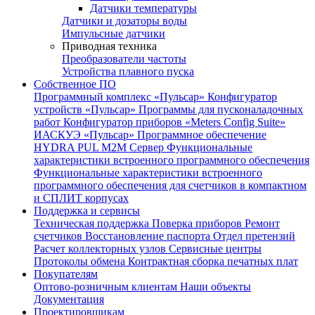
Датчики температуры
Датчики и дозаторы воды
Импульсные датчики
Приводная техника
Преобразователи частоты
Устройства плавного пуска
Собственное ПО
Программный комплекс «Пульсар»
Конфигуратор
устройств «Пульсар»
Программы для пусконаладочных
работ
Конфигуратор приборов «Meters Config Suite»
ИАСКУЭ «Пульсар»
Программное обеспечение
HYDRA PUL
M2M Сервер
Функциональные
характеристики встроенного программного обеспечения
Функциональные характеристики встроенного
программного обеспечения для счетчиков в компактном
и СПЛИТ корпусах
Поддержка и сервисы
Техническая поддержка
Поверка приборов
Ремонт
счетчиков
Восстановление паспорта
Отдел претензий
Расчет коллекторных узлов
Сервисные центры
Протоколы обмена
Контрактная сборка печатных плат
Покупателям
Оптово-розничным клиентам
Наши объекты
Документация
Проектировщикам