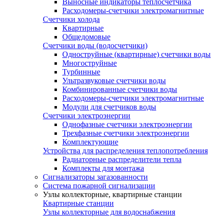
Выносные индикаторы теплосчетчика
Расходомеры-счетчики электромагнитные
Счетчики холода
Квартирные
Общедомовые
Счетчики воды (водосчетчики)
Одноструйные (квартирные) счетчики воды
Многоструйные
Турбинные
Ультразвуковые счетчики воды
Комбинированные счетчики воды
Расходомеры-счетчики электромагнитные
Модули для счетчиков воды
Счетчики электроэнергии
Однофазные счетчики электроэнергии
Трехфазные счетчики электроэнергии
Комплектующие
Устройства для распределения теплопотребления
Радиаторные распределители тепла
Комплекты для монтажа
Сигнализаторы загазованности
Система пожарной сигнализации
Узлы коллекторные, квартирные станции
Квартирные станции
Узлы коллекторные для водоснабжения