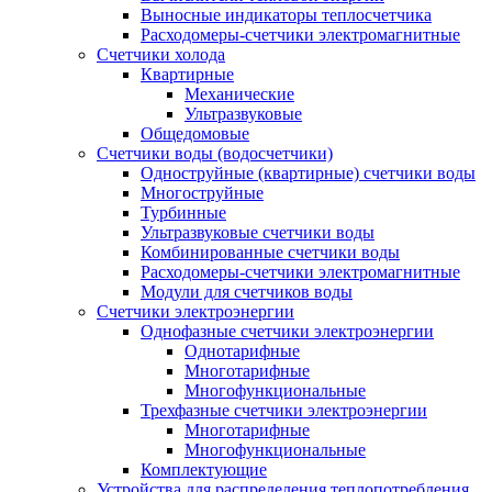
Выносные индикаторы теплосчетчика
Расходомеры-счетчики электромагнитные
Счетчики холода
Квартирные
Механические
Ультразвуковые
Общедомовые
Счетчики воды (водосчетчики)
Одноструйные (квартирные) счетчики воды
Многоструйные
Турбинные
Ультразвуковые счетчики воды
Комбинированные счетчики воды
Расходомеры-счетчики электромагнитные
Модули для счетчиков воды
Счетчики электроэнергии
Однофазные счетчики электроэнергии
Однотарифные
Многотарифные
Многофункциональные
Трехфазные счетчики электроэнергии
Многотарифные
Многофункциональные
Комплектующие
Устройства для распределения теплопотребления