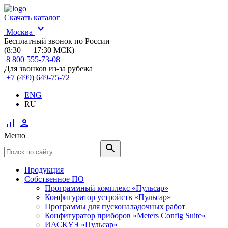
Скачать каталог
expand_more
Москва
Бесплатный звонок по России
(8:30 — 17:30 МСК)
8 800 555-73-08
Для звонков из-за рубежа
+7 (499) 649-75-72
ENG
RU
signal_cellular_alt
person
Меню
search
Продукция
Собственное ПО
Программный комплекс «Пульсар»
Конфигуратор устройств «Пульсар»
Программы для пусконаладочных работ
Конфигуратор приборов «Meters Config Suite»
ИАСКУЭ «Пульсар»