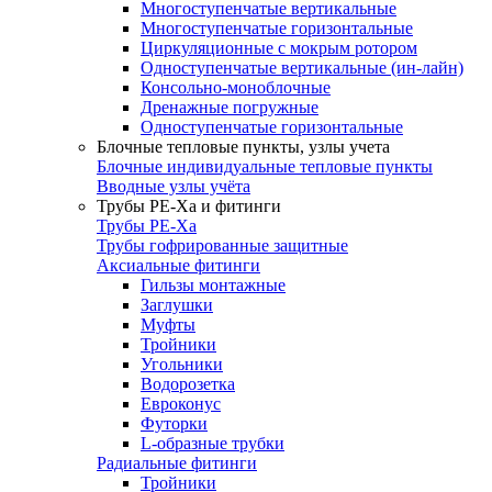
Многоступенчатые вертикальные
Многоступенчатые горизонтальные
Циркуляционные с мокрым ротором
Одноступенчатые вертикальные (ин-лайн)
Консольно-моноблочные
Дренажные погружные
Одноступенчатые горизонтальные
Блочные тепловые пункты, узлы учета
Блочные индивидуальные тепловые пункты
Вводные узлы учёта
Трубы РЕ-Ха и фитинги
Трубы РЕ-Ха
Трубы гофрированные защитные
Аксиальные фитинги
Гильзы монтажные
Заглушки
Муфты
Тройники
Угольники
Водорозетка
Евроконус
Футорки
L-образные трубки
Радиальные фитинги
Тройники