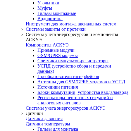
Угольники
Муфты
Гильзы монтажные
Водорозетка
Инструмент для монтажа аксиальных систем
Системы защиты от протечки
Системы учета энергоресурсов и компоненты
АСКУЭ
Компоненты АСКУЭ
Приемные модули
GSM/GPRS модемы
Счетчики импульсов-регистраторы
УСПД (устройство сбора и передачи
данных)
Преобразователи интерфейсов
Антенны для GSM/GPRS модемов и УСПД
Источники питания
Блоки коммутации, устройства ввода/вывода
Регистраторы нештатных ситуаций и
аналоговых сигналов
Системы учета энергоресурсов АСКУЭ
Датчики
Датчики давления
Датчики температуры
Гильзы для монтажа