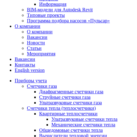
Информация
BIM-модели для Autodesk Revit
Типовые проекты
Программа подбора насосов «Пульсар»
О компании
О компании
Вакансии
Новости
Статьи
Мероприятия
Вакансии
Контакты
English version
Приборы учета
Счетчики газа
Диафрагменные счетчики газа
Струйные счетчики газа
Ультразвуковые счетчики газа
Счетчики тепла (теплосчетчики)
Квартирные теплосчетчики
Ультразвуковые счетчики тепла
Механические счетчики тепла
Общедомовые счетчики тепла
Вычислители тепловой энергии