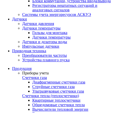
Блоки коммутации, устройства ввода/вывода
Регистраторы нештатных ситуаций и
аналоговых сигналов
Системы учета энергоресурсов АСКУЭ
Датчики
Датчики давления
Датчики температуры
Гильзы для монтажа
Датчики температуры
Датчики и дозаторы воды
Импульсные датчики
Приводная техника
Преобразователи частоты
Устройства плавного пуска
Продукция
Приборы учета
Счетчики газа
Диафрагменные счетчики газа
Струйные счетчики газа
Ультразвуковые счетчики газа
Счетчики тепла (теплосчетчики)
Квартирные теплосчетчики
Общедомовые счетчики тепла
Вычислители тепловой энергии