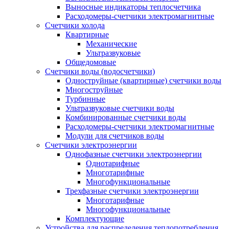
Выносные индикаторы теплосчетчика
Расходомеры-счетчики электромагнитные
Счетчики холода
Квартирные
Механические
Ультразвуковые
Общедомовые
Счетчики воды (водосчетчики)
Одноструйные (квартирные) счетчики воды
Многоструйные
Турбинные
Ультразвуковые счетчики воды
Комбинированные счетчики воды
Расходомеры-счетчики электромагнитные
Модули для счетчиков воды
Счетчики электроэнергии
Однофазные счетчики электроэнергии
Однотарифные
Многотарифные
Многофункциональные
Трехфазные счетчики электроэнергии
Многотарифные
Многофункциональные
Комплектующие
Устройства для распределения теплопотребления