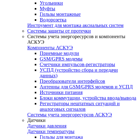
Угольники
Муфты
Гильзы монтажные
Водорозетка
Инструмент для монтажа аксиальных систем
Системы защиты от протечки
Системы учета энергоресурсов и компоненты
АСКУЭ
Компоненты АСКУЭ
Приемные модули
GSM/GPRS модемы
Счетчики импульсов-регистраторы
УСПД (устройство сбора и передачи
данных)
Преобразователи интерфейсов
Антенны для GSM/GPRS модемов и УСПД
Источники питания
Блоки коммутации, устройства ввода/вывода
Регистраторы нештатных ситуаций и
аналоговых сигналов
Системы учета энергоресурсов АСКУЭ
Датчики
Датчики давления
Датчики температуры
Гильзы для монтажа