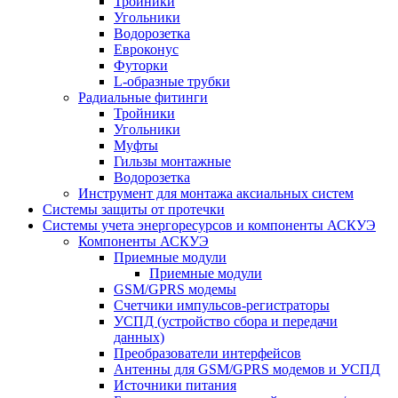
Тройники
Угольники
Водорозетка
Евроконус
Футорки
L-образные трубки
Радиальные фитинги
Тройники
Угольники
Муфты
Гильзы монтажные
Водорозетка
Инструмент для монтажа аксиальных систем
Системы защиты от протечки
Системы учета энергоресурсов и компоненты АСКУЭ
Компоненты АСКУЭ
Приемные модули
Приемные модули
GSM/GPRS модемы
Счетчики импульсов-регистраторы
УСПД (устройство сбора и передачи
данных)
Преобразователи интерфейсов
Антенны для GSM/GPRS модемов и УСПД
Источники питания