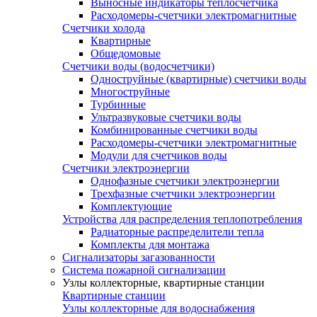
Выносные индикаторы теплосчетчика
Расходомеры-счетчики электромагнитные
Счетчики холода
Квартирные
Общедомовые
Счетчики воды (водосчетчики)
Одноструйные (квартирные) счетчики воды
Многоструйные
Турбинные
Ультразвуковые счетчики воды
Комбинированные счетчики воды
Расходомеры-счетчики электромагнитные
Модули для счетчиков воды
Счетчики электроэнергии
Однофазные счетчики электроэнергии
Трехфазные счетчики электроэнергии
Комплектующие
Устройства для распределения теплопотребления
Радиаторные распределители тепла
Комплекты для монтажа
Сигнализаторы загазованности
Система пожарной сигнализации
Узлы коллекторные, квартирные станции
Квартирные станции
Узлы коллекторные для водоснабжения