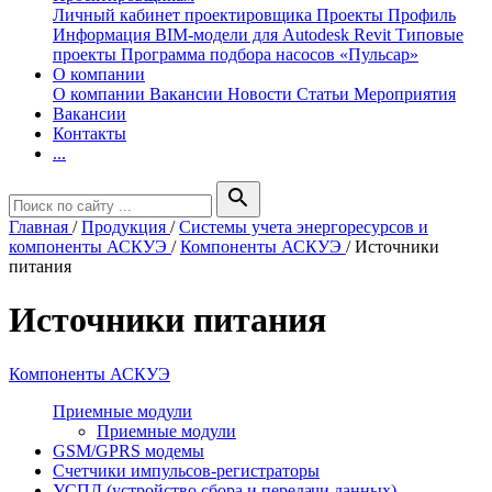
Личный кабинет проектировщика
Проекты
Профиль
Информация
BIM-модели для Autodesk Revit
Типовые
проекты
Программа подбора насосов «Пульсар»
О компании
О компании
Вакансии
Новости
Статьи
Мероприятия
Вакансии
Контакты
...
search
Главная
/
Продукция
/
Системы учета энергоресурсов и
компоненты АСКУЭ
/
Компоненты АСКУЭ
/
Источники
питания
Источники питания
Компоненты АСКУЭ
Приемные модули
Приемные модули
GSM/GPRS модемы
Счетчики импульсов-регистраторы
УСПД (устройство сбора и передачи данных)