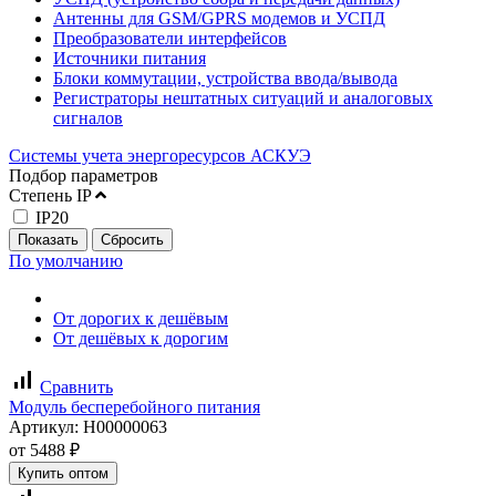
Антенны для GSM/GPRS модемов и УСПД
Преобразователи интерфейсов
Источники питания
Блоки коммутации, устройства ввода/вывода
Регистраторы нештатных ситуаций и аналоговых
сигналов
Системы учета энергоресурсов АСКУЭ
Подбор параметров
Степень IP
IP20
По умолчанию
От дорогих к дешёвым
От дешёвых к дорогим
signal_cellular_alt
Сравнить
Модуль бесперебойного питания
Артикул:
Н00000063
от
5488
₽
Купить оптом