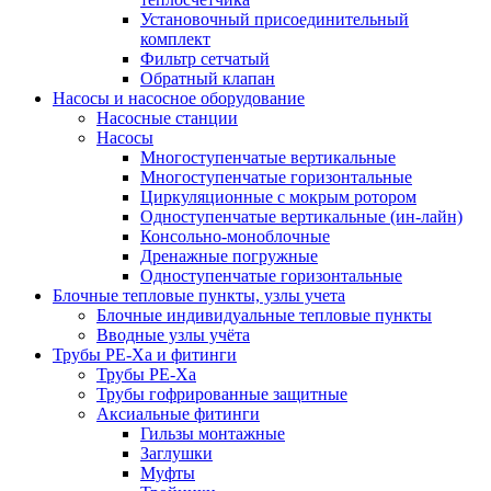
Установочный присоединительный
комплект
Фильтр сетчатый
Обратный клапан
Насосы и насосное оборудование
Насосные станции
Насосы
Многоступенчатые вертикальные
Многоступенчатые горизонтальные
Циркуляционные с мокрым ротором
Одноступенчатые вертикальные (ин-лайн)
Консольно-моноблочные
Дренажные погружные
Одноступенчатые горизонтальные
Блочные тепловые пункты, узлы учета
Блочные индивидуальные тепловые пункты
Вводные узлы учёта
Трубы РЕ-Ха и фитинги
Трубы РЕ-Ха
Трубы гофрированные защитные
Аксиальные фитинги
Гильзы монтажные
Заглушки
Муфты