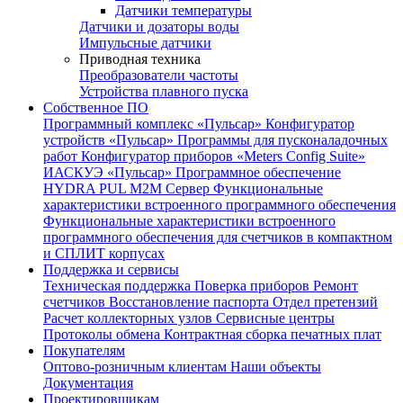
Датчики температуры
Датчики и дозаторы воды
Импульсные датчики
Приводная техника
Преобразователи частоты
Устройства плавного пуска
Собственное ПО
Программный комплекс «Пульсар»
Конфигуратор
устройств «Пульсар»
Программы для пусконаладочных
работ
Конфигуратор приборов «Meters Config Suite»
ИАСКУЭ «Пульсар»
Программное обеспечение
HYDRA PUL
M2M Сервер
Функциональные
характеристики встроенного программного обеспечения
Функциональные характеристики встроенного
программного обеспечения для счетчиков в компактном
и СПЛИТ корпусах
Поддержка и сервисы
Техническая поддержка
Поверка приборов
Ремонт
счетчиков
Восстановление паспорта
Отдел претензий
Расчет коллекторных узлов
Сервисные центры
Протоколы обмена
Контрактная сборка печатных плат
Покупателям
Оптово-розничным клиентам
Наши объекты
Документация
Проектировщикам