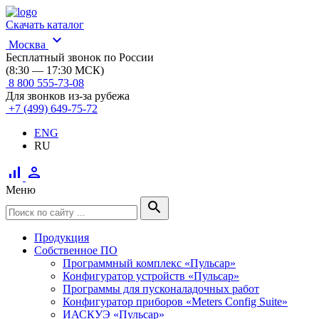
Скачать каталог
expand_more
Москва
Бесплатный звонок по России
(8:30 — 17:30 МСК)
8 800 555-73-08
Для звонков из-за рубежа
+7 (499) 649-75-72
ENG
RU
signal_cellular_alt
person
Меню
search
Продукция
Собственное ПО
Программный комплекс «Пульсар»
Конфигуратор устройств «Пульсар»
Программы для пусконаладочных работ
Конфигуратор приборов «Meters Config Suite»
ИАСКУЭ «Пульсар»