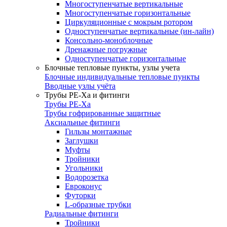
Многоступенчатые вертикальные
Многоступенчатые горизонтальные
Циркуляционные с мокрым ротором
Одноступенчатые вертикальные (ин-лайн)
Консольно-моноблочные
Дренажные погружные
Одноступенчатые горизонтальные
Блочные тепловые пункты, узлы учета
Блочные индивидуальные тепловые пункты
Вводные узлы учёта
Трубы РЕ-Ха и фитинги
Трубы РЕ-Ха
Трубы гофрированные защитные
Аксиальные фитинги
Гильзы монтажные
Заглушки
Муфты
Тройники
Угольники
Водорозетка
Евроконус
Футорки
L-образные трубки
Радиальные фитинги
Тройники