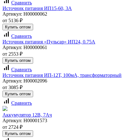
signal_cellular_alt
Сравнить
Источник питания ИП15-60, 3А
Артикул:
Н00000062
от
5136
₽
Купить оптом
signal_cellular_alt
Сравнить
Источник питания «Пульсар» ИП24, 0.75А
Артикул:
Н00000061
от
2553
₽
Купить оптом
signal_cellular_alt
Сравнить
Источник питания ИП-12Т, 100мА, трансформаторный
Артикул:
Н00002096
от
3085
₽
Купить оптом
signal_cellular_alt
Сравнить
Аккумулятор 12В, 7Ач
Артикул:
Н00001573
от
2724
₽
Купить оптом