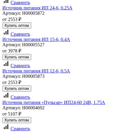
signal_cellular_alt
Сравнить
Источник питания ИП 24-6, 0.25А
Артикул:
Н00005872
от
2553
₽
Купить оптом
signal_cellular_alt
Сравнить
Источник питания ИП 15-6, 0.4А
Артикул:
Н00005527
от
3978
₽
Купить оптом
signal_cellular_alt
Сравнить
Источник питания ИП 12-6, 0.5А
Артикул:
Н00005873
от
2553
₽
Купить оптом
signal_cellular_alt
Сравнить
Источник питания «Пульсар» ИП24-60 24В, 1.75А
Артикул:
Н00004692
от
5107
₽
Купить оптом
signal_cellular_alt
Сравнить