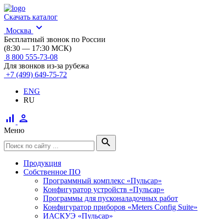
Скачать каталог
expand_more
Москва
Бесплатный звонок по России
(8:30 — 17:30 МСК)
8 800 555-73-08
Для звонков из-за рубежа
+7 (499) 649-75-72
ENG
RU
signal_cellular_alt
person
Меню
search
Продукция
Собственное ПО
Программный комплекс «Пульсар»
Конфигуратор устройств «Пульсар»
Программы для пусконаладочных работ
Конфигуратор приборов «Meters Config Suite»
ИАСКУЭ «Пульсар»