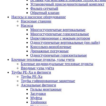
Установочный присоединительный комплект
Фильтр сетчатый
Обратный клапан
Насосы и насосное оборудование
Насосные станции
Насосы
Многоступенчатые вертикальные
Многоступенчатые горизонтальные
Циркуляционные с мокрым ротором
Одноступенчатые вертикальные (ин-лайн)
Консольно-моноблочные
Дренажные погружные
Одноступенчатые горизонтальные
Блочные тепловые пункты, узлы учета
Блочные индивидуальные тепловые пункты
Вводные узлы учёта
Трубы РЕ-Ха и фитинги
Трубы РЕ-Ха
Трубы гофрированные защитные
Аксиальные фитинги
Гильзы монтажные
Заглушки
Муфты
Тройники