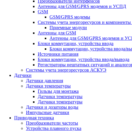
Преобразователи интерфейсов
Антенны для GSM/GPRS модемов и УСПД
GSM
GSM/GPRS модемы
Системы учета энергоресурсов и компонент
Приемные модули
Антенны для GSM
Антенны для GSM/GPRS модемов и У
Блоки коммутации, устройства ввода
Блоки коммутации, устройства ввода/в
Источники питания
Блоки коммутации, устройства ввода/вывода
Регистраторы нештатных ситуаций и аналого
Системы учета энергоресурсов АСКУЭ
Датчики
Датчики давления
Датчики температуры
Гильзы для монтажа
Датчики температуры
Датчики температуры
Датчики и дозаторы воды
Импульсные датчики
Приводная техника
Преобразователи частоты
Устройства плавного пуска