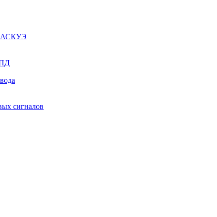
ы АСКУЭ
СПД
ывода
вых сигналов