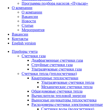
Программа подбора насосов «Пульсар»
О компании
О компании
Вакансии
Новости
Статьи
Мероприятия
Вакансии
Контакты
English version
Приборы учета
Счетчики газа
Диафрагменные счетчики газа
Струйные счетчики газа
Ультразвуковые счетчики газа
Счетчики тепла (теплосчетчики)
Квартирные теплосчетчики
Ультразвуковые счетчики тепла
Механические счетчики тепла
Общедомовые счетчики тепла
Вычислители тепловой энергии
Выносные индикаторы теплосчетчика
Расходомеры-счетчики электромагнитные
Счетчики воды (водосчетчики)