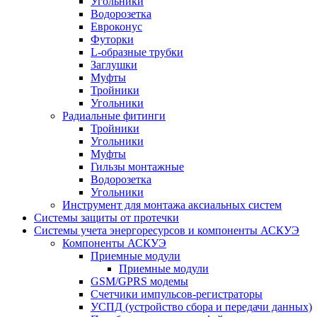
Угольники
Водорозетка
Евроконус
Футорки
L-образные трубки
Заглушки
Муфты
Тройники
Угольники
Радиальные фитинги
Тройники
Угольники
Муфты
Гильзы монтажные
Водорозетка
Угольники
Инструмент для монтажа аксиальных систем
Системы защиты от протечки
Системы учета энергоресурсов и компоненты АСКУЭ
Компоненты АСКУЭ
Приемные модули
Приемные модули
GSM/GPRS модемы
Счетчики импульсов-регистраторы
УСПД (устройство сбора и передачи данных)