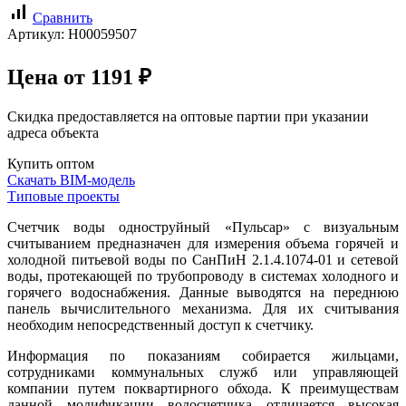
signal_cellular_alt
Сравнить
Артикул:
Н00059507
Цена от
1191
₽
Скидка предоставляется на оптовые партии при указании
адреса объекта
Купить оптом
Скачать BIM-модель
Типовые проекты
Счетчик воды одноструйный «Пульсар» с визуальным
считыванием предназначен для измерения объема горячей и
холодной питьевой воды по СанПиН 2.1.4.1074-01 и сетевой
воды, протекающей по трубопроводу в системах холодного и
горячего водоснабжения. Данные выводятся на переднюю
панель вычислительного механизма. Для их считывания
необходим непосредственный доступ к счетчику.
Информация по показаниям собирается жильцами,
сотрудниками коммунальных служб или управляющей
компании путем поквартирного обхода. К преимуществам
данной модификации водосчетчика отличается высокая