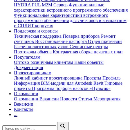
HYDRA PUL
M2M Сервер
Функциональные
характеристики встроенного программного обеспечения
Функциональные характеристики встроенного
программного обеспечения для счетчиков в компактном
и СПЛИТ корпусах
Поддержка и сервисы
Техническая поддержка
Поверка приборов
Ремонт
счетчиков
Восстановление паспорта
Отдел претензий
Расчет коллекторных узлов
Сервисные центры
Протоколы обмена
Контрактная сборка печатных плат
Покупателям
Оптово-розничным клиентам
Наши объекты
Документация
Проектировщикам
Личный кабинет проектировщика
Проекты
Профиль
Информация
BIM-модели для Autodesk Revit
Типовые
проекты
Программа подбора насосов «Пульсар»
О компании
О компании
Вакансии
Новости
Статьи
Мероприятия
Вакансии
Контакты
...
search