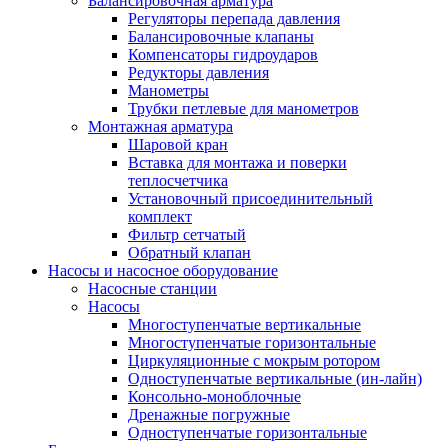
Балансировочная арматура
Регуляторы перепада давления
Балансировочные клапаны
Компенсаторы гидроударов
Редукторы давления
Манометры
Трубки петлевые для манометров
Монтажная арматура
Шаровой кран
Вставка для монтажа и поверки
теплосчетчика
Установочный присоединительный
комплект
Фильтр сетчатый
Обратный клапан
Насосы и насосное оборудование
Насосные станции
Насосы
Многоступенчатые вертикальные
Многоступенчатые горизонтальные
Циркуляционные с мокрым ротором
Одноступенчатые вертикальные (ин-лайн)
Консольно-моноблочные
Дренажные погружные
Одноступенчатые горизонтальные