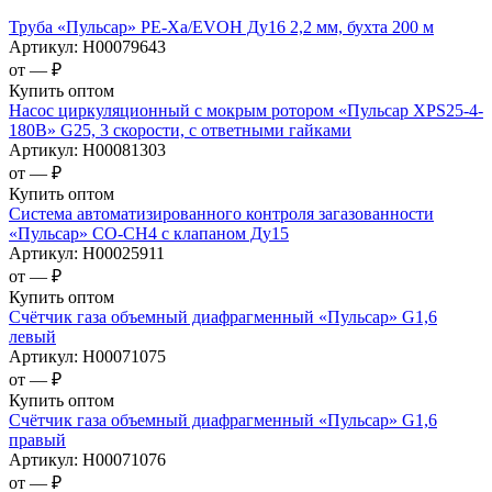
Труба «Пульсар» РЕ-Ха/EVOH Ду16 2,2 мм, бухта 200 м
Артикул:
Н00079643
от —
₽
Купить оптом
Насос циркуляционный с мокрым ротором «Пульсар XPS25-4-
180В» G25, 3 скорости, с ответными гайками
Артикул:
Н00081303
от —
₽
Купить оптом
Система автоматизированного контроля загазованности
«Пульсар» CO-CH4 c клапаном Ду15
Артикул:
Н00025911
от —
₽
Купить оптом
Счётчик газа объемный диафрагменный «Пульсар» G1,6
левый
Артикул:
Н00071075
от —
₽
Купить оптом
Счётчик газа объемный диафрагменный «Пульсар» G1,6
правый
Артикул:
Н00071076
от —
₽