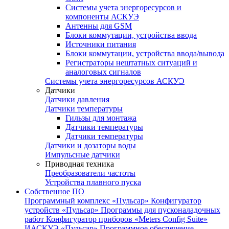
Системы учета энергоресурсов и
компоненты АСКУЭ
Антенны для GSM
Блоки коммутации, устройства ввода
Источники питания
Блоки коммутации, устройства ввода/вывода
Регистраторы нештатных ситуаций и
аналоговых сигналов
Системы учета энергоресурсов АСКУЭ
Датчики
Датчики давления
Датчики температуры
Гильзы для монтажа
Датчики температуры
Датчики температуры
Датчики и дозаторы воды
Импульсные датчики
Приводная техника
Преобразователи частоты
Устройства плавного пуска
Собственное ПО
Программный комплекс «Пульсар»
Конфигуратор
устройств «Пульсар»
Программы для пусконаладочных
работ
Конфигуратор приборов «Meters Config Suite»
ИАСКУЭ «Пульсар»
Программное обеспечение