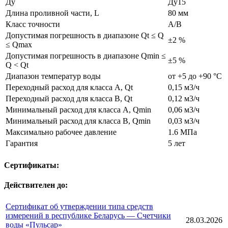
Ду
Ду15
Длина проливной части, L
80 мм
Класс точности
A/B
Допустимая погрешность в диапазоне Qt ≤ Q
±2 %
≤ Qmax
Допустимая погрешность в диапазоне Qmin ≤
±5 %
Q < Qt
Диапазон температур воды
от +5 до +90 °С
Переходный расход для класса A, Qt
0,15 м3/ч
Переходный расход для класса B, Qt
0,12 м3/ч
Минимальный расход для класса A, Qmin
0,06 м3/ч
Минимальный расход для класса B, Qmin
0,03 м3/ч
Максимально рабочее давление
1.6 МПа
Гарантия
5 лет
Сертификаты:
Действителен до:
Сертификат об утверждении типа средств
измерений в республике Беларусь — Счетчики
28.03.2026
воды «Пульсар»