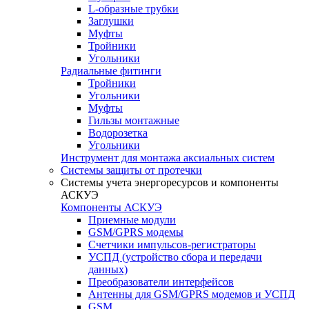
L-образные трубки
Заглушки
Муфты
Тройники
Угольники
Радиальные фитинги
Тройники
Угольники
Муфты
Гильзы монтажные
Водорозетка
Угольники
Инструмент для монтажа аксиальных систем
Системы защиты от протечки
Системы учета энергоресурсов и компоненты
АСКУЭ
Компоненты АСКУЭ
Приемные модули
GSM/GPRS модемы
Счетчики импульсов-регистраторы
УСПД (устройство сбора и передачи
данных)
Преобразователи интерфейсов
Антенны для GSM/GPRS модемов и УСПД
GSM