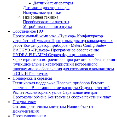
Датчики температуры
Датчики и дозаторы воды
Импульсные датчики
Приводная техника
Преобразователи частоты
Устройства плавного пуска
Собственное ПО
Программный комплекс «Пульсар»
Конфигуратор
устройств «Пульсар»
Программы для пусконаладочных
работ
Конфигуратор приборов «Meters Config Suite»
ИАСКУЭ «Пульсар»
Программное обеспечение
HYDRA PUL
M2M Сервер
Функциональные
характеристики встроенного программного обеспечения
Функциональные характеристики встроенного
программного обеспечения для счетчиков в компактном
и СПЛИТ корпусах
Поддержка и сервисы
Техническая поддержка
Поверка приборов
Ремонт
счетчиков
Восстановление паспорта
Отдел претензий
Расчет коллекторных узлов
Сервисные центры
Протоколы обмена
Контрактная сборка печатных плат
Покупателям
Оптово-розничным клиентам
Наши объекты
Документация
Проектировщикам