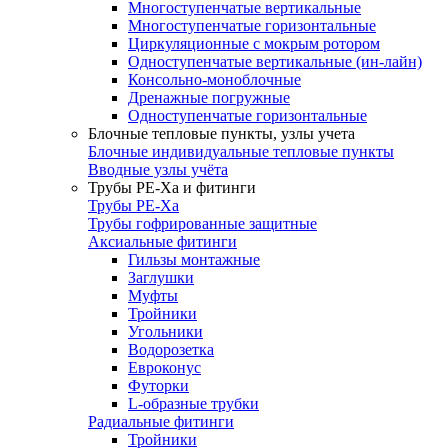
Многоступенчатые вертикальные
Многоступенчатые горизонтальные
Циркуляционные с мокрым ротором
Одноступенчатые вертикальные (ин-лайн)
Консольно-моноблочные
Дренажные погружные
Одноступенчатые горизонтальные
Блочные тепловые пункты, узлы учета
Блочные индивидуальные тепловые пункты
Вводные узлы учёта
Трубы РЕ-Ха и фитинги
Трубы РЕ-Ха
Трубы гофрированные защитные
Аксиальные фитинги
Гильзы монтажные
Заглушки
Муфты
Тройники
Угольники
Водорозетка
Евроконус
Футорки
L-образные трубки
Радиальные фитинги
Тройники