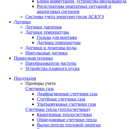
Блоки коммутации, устройства ввода/вывода
Регистраторы нештатных ситуаций и
аналоговых сигналов
Системы учета энергоресурсов АСКУЭ
Датчики
Датчики давления
Датчики температуры
Гильзы для монтажа
Датчики температуры
Датчики и дозаторы воды
Импульсные датчики
Приводная техника
Преобразователи частоты
Устройства плавного пуска
Продукция
Приборы учета
Счетчики газа
Диафрагменные счетчики газа
Струйные счетчики газа
Ультразвуковые счетчики газа
Счетчики тепла (теплосчетчики)
Квартирные теплосчетчики
Общедомовые счетчики тепла
Вычислители тепловой энергии