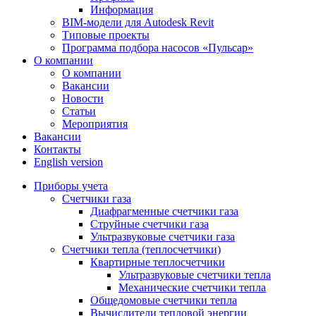
Информация
BIM-модели для Autodesk Revit
Типовые проекты
Программа подбора насосов «Пульсар»
О компании
О компании
Вакансии
Новости
Статьи
Мероприятия
Вакансии
Контакты
English version
Приборы учета
Счетчики газа
Диафрагменные счетчики газа
Струйные счетчики газа
Ультразвуковые счетчики газа
Счетчики тепла (теплосчетчики)
Квартирные теплосчетчики
Ультразвуковые счетчики тепла
Механические счетчики тепла
Общедомовые счетчики тепла
Вычислители тепловой энергии