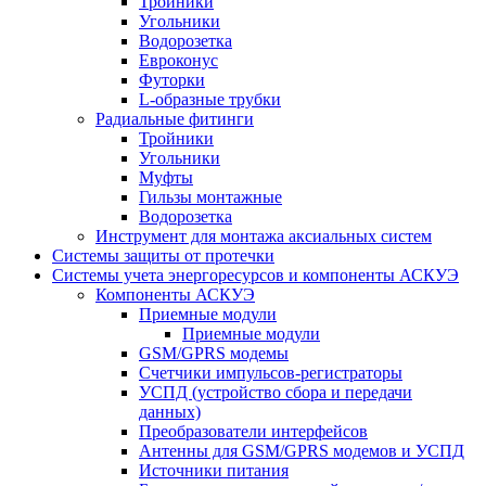
Тройники
Угольники
Водорозетка
Евроконус
Футорки
L-образные трубки
Радиальные фитинги
Тройники
Угольники
Муфты
Гильзы монтажные
Водорозетка
Инструмент для монтажа аксиальных систем
Системы защиты от протечки
Системы учета энергоресурсов и компоненты АСКУЭ
Компоненты АСКУЭ
Приемные модули
Приемные модули
GSM/GPRS модемы
Счетчики импульсов-регистраторы
УСПД (устройство сбора и передачи
данных)
Преобразователи интерфейсов
Антенны для GSM/GPRS модемов и УСПД
Источники питания