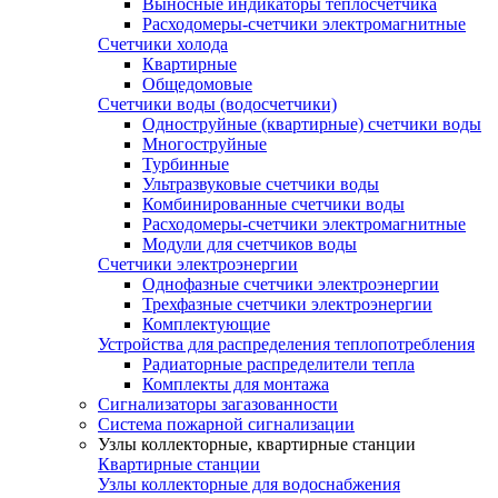
Выносные индикаторы теплосчетчика
Расходомеры-счетчики электромагнитные
Счетчики холода
Квартирные
Общедомовые
Счетчики воды (водосчетчики)
Одноструйные (квартирные) счетчики воды
Многоструйные
Турбинные
Ультразвуковые счетчики воды
Комбинированные счетчики воды
Расходомеры-счетчики электромагнитные
Модули для счетчиков воды
Счетчики электроэнергии
Однофазные счетчики электроэнергии
Трехфазные счетчики электроэнергии
Комплектующие
Устройства для распределения теплопотребления
Радиаторные распределители тепла
Комплекты для монтажа
Сигнализаторы загазованности
Система пожарной сигнализации
Узлы коллекторные, квартирные станции
Квартирные станции
Узлы коллекторные для водоснабжения