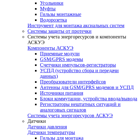
Угольники
Муфты
Гильзы монтажные
Водорозетка
Инструмент для монтажа аксиальных систем
Системы защиты от протечки
Системы учета энергоресурсов и компоненты
АСКУЭ
Компоненты АСКУЭ
Приемные модули
GSM/GPRS модемы
Счетчики импульсов-регистраторы
УСПД (устройство сбора и передачи
данных)
Преобразователи интерфейсов
Антенны для GSM/GPRS модемов и УСПД
Источники питания
Блоки коммутации, устройства ввода/вывода
Регистраторы нештатных ситуаций и
аналоговых сигналов
Системы учета энергоресурсов АСКУЭ
Датчики
Датчики давления
Датчики температуры
Гильзы для монтажа