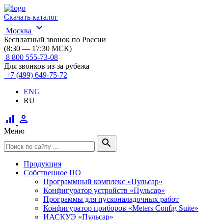
Скачать каталог
expand_more
Москва
Бесплатный звонок по России
(8:30 — 17:30 МСК)
8 800 555-73-08
Для звонков из-за рубежа
+7 (499) 649-75-72
ENG
RU
signal_cellular_alt
person
Меню
search
Продукция
Собственное ПО
Программный комплекс «Пульсар»
Конфигуратор устройств «Пульсар»
Программы для пусконаладочных работ
Конфигуратор приборов «Meters Config Suite»
ИАСКУЭ «Пульсар»