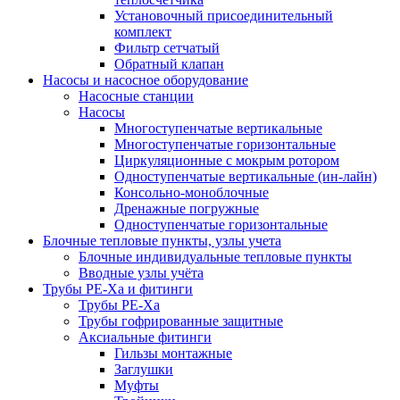
Установочный присоединительный
комплект
Фильтр сетчатый
Обратный клапан
Насосы и насосное оборудование
Насосные станции
Насосы
Многоступенчатые вертикальные
Многоступенчатые горизонтальные
Циркуляционные с мокрым ротором
Одноступенчатые вертикальные (ин-лайн)
Консольно-моноблочные
Дренажные погружные
Одноступенчатые горизонтальные
Блочные тепловые пункты, узлы учета
Блочные индивидуальные тепловые пункты
Вводные узлы учёта
Трубы РЕ-Ха и фитинги
Трубы РЕ-Ха
Трубы гофрированные защитные
Аксиальные фитинги
Гильзы монтажные
Заглушки
Муфты