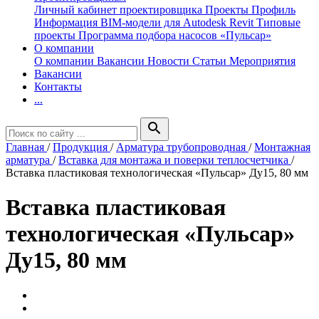
Личный кабинет проектировщика
Проекты
Профиль
Информация
BIM-модели для Autodesk Revit
Типовые
проекты
Программа подбора насосов «Пульсар»
О компании
О компании
Вакансии
Новости
Статьи
Мероприятия
Вакансии
Контакты
...
search
Главная
/
Продукция
/
Арматура трубопроводная
/
Монтажная
арматура
/
Вставка для монтажа и поверки теплосчетчика
/
Вставка пластиковая технологическая «Пульсар» Ду15, 80 мм
Вставка пластиковая
технологическая «Пульсар»
Ду15, 80 мм