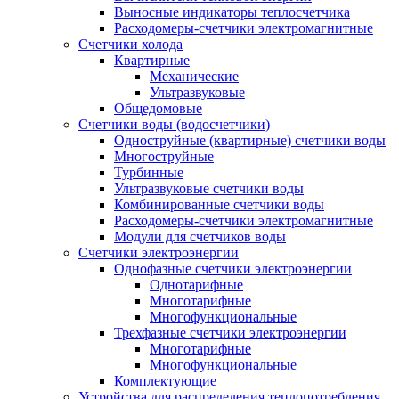
Выносные индикаторы теплосчетчика
Расходомеры-счетчики электромагнитные
Счетчики холода
Квартирные
Механические
Ультразвуковые
Общедомовые
Счетчики воды (водосчетчики)
Одноструйные (квартирные) счетчики воды
Многоструйные
Турбинные
Ультразвуковые счетчики воды
Комбинированные счетчики воды
Расходомеры-счетчики электромагнитные
Модули для счетчиков воды
Счетчики электроэнергии
Однофазные счетчики электроэнергии
Однотарифные
Многотарифные
Многофункциональные
Трехфазные счетчики электроэнергии
Многотарифные
Многофункциональные
Комплектующие
Устройства для распределения теплопотребления