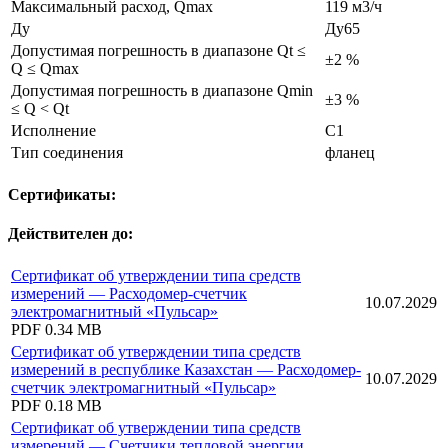
Максимальный расход, Qmax
119 м3/ч
Ду
Ду65
Допустимая погрешность в диапазоне Qt ≤
±2 %
Q ≤ Qmax
Допустимая погрешность в диапазоне Qmin
±3 %
≤ Q < Qt
Исполнение
C1
Тип соединения
фланец
Сертификаты:
Действителен до:
Сертификат об утверждении типа средств
измерений — Расходомер-счетчик
10.07.2029
электромагнитный «Пульсар»
PDF
0.34 MB
Сертификат об утверждении типа средств
измерений в республике Казахстан — Расходомер-
10.07.2029
счетчик электромагнитный «Пульсар»
PDF
0.18 MB
Сертификат об утверждении типа средств
измерений — Счетчики тепловой энергии