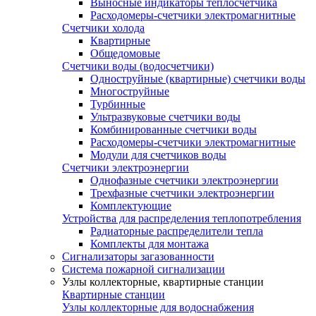
Выносные индикаторы теплосчетчика
Расходомеры-счетчики электромагнитные
Счетчики холода
Квартирные
Общедомовые
Счетчики воды (водосчетчики)
Одноструйные (квартирные) счетчики воды
Многоструйные
Турбинные
Ультразвуковые счетчики воды
Комбинированные счетчики воды
Расходомеры-счетчики электромагнитные
Модули для счетчиков воды
Счетчики электроэнергии
Однофазные счетчики электроэнергии
Трехфазные счетчики электроэнергии
Комплектующие
Устройства для распределения теплопотребления
Радиаторные распределители тепла
Комплекты для монтажа
Сигнализаторы загазованности
Система пожарной сигнализации
Узлы коллекторные, квартирные станции
Квартирные станции
Узлы коллекторные для водоснабжения