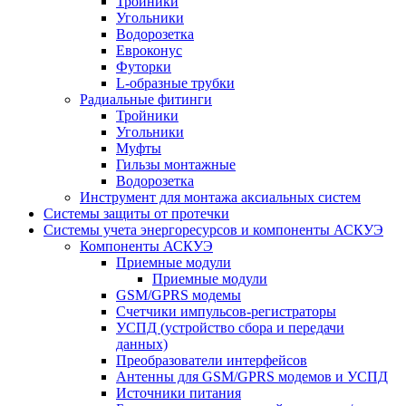
Тройники
Угольники
Водорозетка
Евроконус
Футорки
L-образные трубки
Радиальные фитинги
Тройники
Угольники
Муфты
Гильзы монтажные
Водорозетка
Инструмент для монтажа аксиальных систем
Системы защиты от протечки
Системы учета энергоресурсов и компоненты АСКУЭ
Компоненты АСКУЭ
Приемные модули
Приемные модули
GSM/GPRS модемы
Счетчики импульсов-регистраторы
УСПД (устройство сбора и передачи
данных)
Преобразователи интерфейсов
Антенны для GSM/GPRS модемов и УСПД
Источники питания