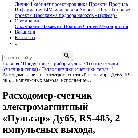
Личный кабинет проектировщика
Проекты
Профиль
Информация
BIM-модели для Autodesk Revit
Типовые
проекты
Программа подбора насосов «Пульсар»
О компании
О компании
Вакансии
Новости
Статьи
Мероприятия
Вакансии
Контакты
...
search
Главная
/
Продукция
/
Приборы учета
/
Теплосчетчики
(счетчики тепла)
/
Теплосчетчики (счетчики тепла)
/
Расходомер-счетчик электромагнитный «Пульсар» Ду65, RS-
485, 2 импульсных выхода, исполнение С1
Расходомер-счетчик
электромагнитный
«Пульсар» Ду65, RS-485, 2
импульсных выхода,