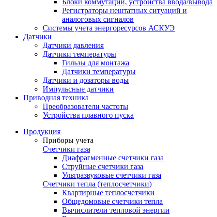
Блоки коммутации, устройства ввода/вывода
Регистраторы нештатных ситуаций и
аналоговых сигналов
Системы учета энергоресурсов АСКУЭ
Датчики
Датчики давления
Датчики температуры
Гильзы для монтажа
Датчики температуры
Датчики и дозаторы воды
Импульсные датчики
Приводная техника
Преобразователи частоты
Устройства плавного пуска
Продукция
Приборы учета
Счетчики газа
Диафрагменные счетчики газа
Струйные счетчики газа
Ультразвуковые счетчики газа
Счетчики тепла (теплосчетчики)
Квартирные теплосчетчики
Общедомовые счетчики тепла
Вычислители тепловой энергии