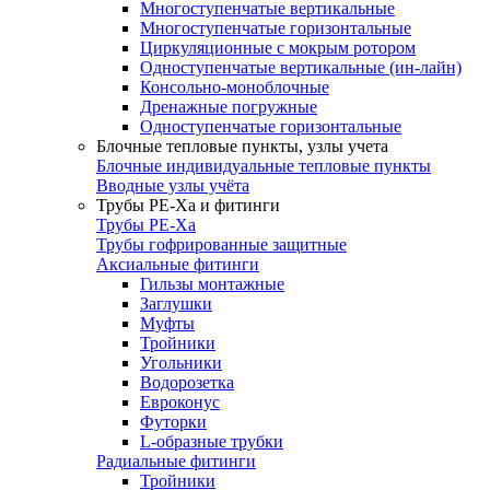
Многоступенчатые вертикальные
Многоступенчатые горизонтальные
Циркуляционные с мокрым ротором
Одноступенчатые вертикальные (ин-лайн)
Консольно-моноблочные
Дренажные погружные
Одноступенчатые горизонтальные
Блочные тепловые пункты, узлы учета
Блочные индивидуальные тепловые пункты
Вводные узлы учёта
Трубы РЕ-Ха и фитинги
Трубы РЕ-Ха
Трубы гофрированные защитные
Аксиальные фитинги
Гильзы монтажные
Заглушки
Муфты
Тройники
Угольники
Водорозетка
Евроконус
Футорки
L-образные трубки
Радиальные фитинги
Тройники