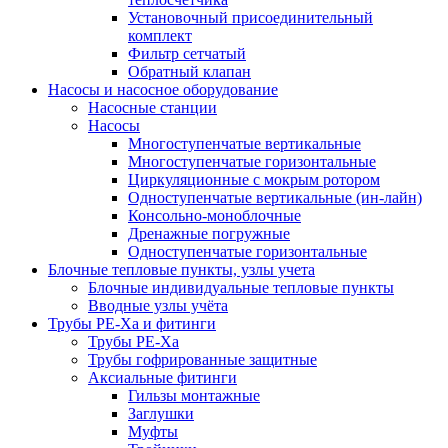
Установочный присоединительный
комплект
Фильтр сетчатый
Обратный клапан
Насосы и насосное оборудование
Насосные станции
Насосы
Многоступенчатые вертикальные
Многоступенчатые горизонтальные
Циркуляционные с мокрым ротором
Одноступенчатые вертикальные (ин-лайн)
Консольно-моноблочные
Дренажные погружные
Одноступенчатые горизонтальные
Блочные тепловые пункты, узлы учета
Блочные индивидуальные тепловые пункты
Вводные узлы учёта
Трубы РЕ-Ха и фитинги
Трубы РЕ-Ха
Трубы гофрированные защитные
Аксиальные фитинги
Гильзы монтажные
Заглушки
Муфты