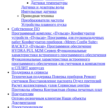
Датчики температуры
Датчики и дозаторы воды
Импульсные датчики
Приводная техника
Преобразователи частоты
Устройства плавного пуска
Собственное ПО
Программный комплекс «Пульсар»
Конфигуратор
устройств «Пульсар»
Программы для пусконаладочных
работ
Конфигуратор приборов «Meters Config Suite»
ИАСКУЭ «Пульсар»
Программное обеспечение
HYDRA PUL
M2M Сервер
Функциональные
характеристики встроенного программного обеспечения
Функциональные характеристики встроенного
программного обеспечения для счетчиков в компактном
и СПЛИТ корпусах
Поддержка и сервисы
Техническая поддержка
Поверка приборов
Ремонт
счетчиков
Восстановление паспорта
Отдел претензий
Расчет коллекторных узлов
Сервисные центры
Протоколы обмена
Контрактная сборка печатных плат
Покупателям
Оптово-розничным клиентам
Наши объекты
Документация
Проектировщикам