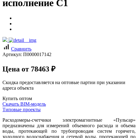
исполнение С1
signal_cellular_alt
Сравнить
Артикул:
П0000017142
Цена от
78463
₽
Скидка предоставляется на оптовые партии при указании
адреса объекта
Купить оптом
Скачать BIM-модель
Типовые проекты
Расходомеры-счетчики электромагнитные «Пульсар»
предназначены для измерений объемного расхода и объема
воды, протекающей по трубопроводам систем горячего,
холодного водоснабжения и сетевой воды, протекающей по