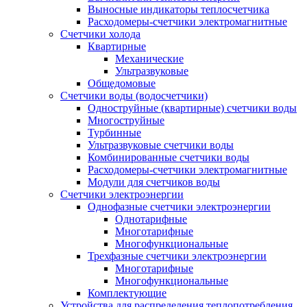
Выносные индикаторы теплосчетчика
Расходомеры-счетчики электромагнитные
Счетчики холода
Квартирные
Механические
Ультразвуковые
Общедомовые
Счетчики воды (водосчетчики)
Одноструйные (квартирные) счетчики воды
Многоструйные
Турбинные
Ультразвуковые счетчики воды
Комбинированные счетчики воды
Расходомеры-счетчики электромагнитные
Модули для счетчиков воды
Счетчики электроэнергии
Однофазные счетчики электроэнергии
Однотарифные
Многотарифные
Многофункциональные
Трехфазные счетчики электроэнергии
Многотарифные
Многофункциональные
Комплектующие
Устройства для распределения теплопотребления