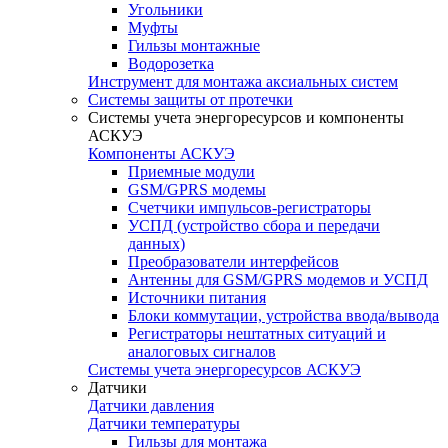
Угольники
Муфты
Гильзы монтажные
Водорозетка
Инструмент для монтажа аксиальных систем
Системы защиты от протечки
Системы учета энергоресурсов и компоненты
АСКУЭ
Компоненты АСКУЭ
Приемные модули
GSM/GPRS модемы
Счетчики импульсов-регистраторы
УСПД (устройство сбора и передачи
данных)
Преобразователи интерфейсов
Антенны для GSM/GPRS модемов и УСПД
Источники питания
Блоки коммутации, устройства ввода/вывода
Регистраторы нештатных ситуаций и
аналоговых сигналов
Системы учета энергоресурсов АСКУЭ
Датчики
Датчики давления
Датчики температуры
Гильзы для монтажа