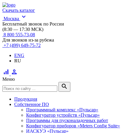
Скачать каталог
expand_more
Москва
Бесплатный звонок по России
(8:30 — 17:30 МСК)
8 800 555-73-08
Для звонков из-за рубежа
+7 (499) 649-75-72
ENG
RU
signal_cellular_alt
person
Меню
search
Продукция
Собственное ПО
Программный комплекс «Пульсар»
Конфигуратор устройств «Пульсар»
Программы для пусконаладочных работ
Конфигуратор приборов «Meters Config Suite»
ИАСКУЭ «Пульсар»