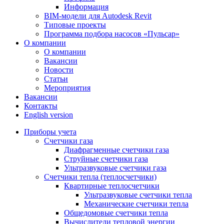
Информация
BIM-модели для Autodesk Revit
Типовые проекты
Программа подбора насосов «Пульсар»
О компании
О компании
Вакансии
Новости
Статьи
Мероприятия
Вакансии
Контакты
English version
Приборы учета
Счетчики газа
Диафрагменные счетчики газа
Струйные счетчики газа
Ультразвуковые счетчики газа
Счетчики тепла (теплосчетчики)
Квартирные теплосчетчики
Ультразвуковые счетчики тепла
Механические счетчики тепла
Общедомовые счетчики тепла
Вычислители тепловой энергии