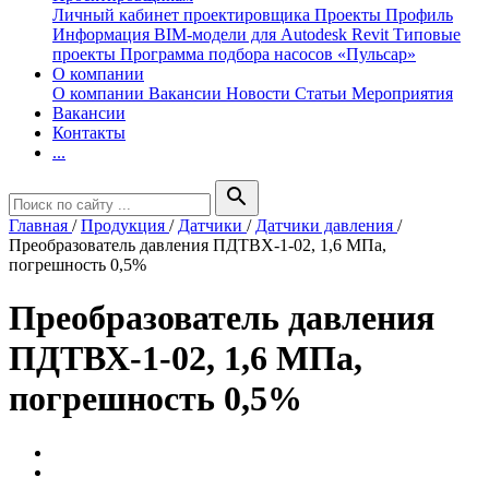
Личный кабинет проектировщика
Проекты
Профиль
Информация
BIM-модели для Autodesk Revit
Типовые
проекты
Программа подбора насосов «Пульсар»
О компании
О компании
Вакансии
Новости
Статьи
Мероприятия
Вакансии
Контакты
...
search
Главная
/
Продукция
/
Датчики
/
Датчики давления
/
Преобразователь давления ПДТВХ-1-02, 1,6 МПа,
погрешность 0,5%
Преобразователь давления
ПДТВХ-1-02, 1,6 МПа,
погрешность 0,5%