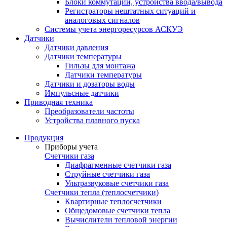
Блоки коммутации, устройства ввода/вывода
Регистраторы нештатных ситуаций и
аналоговых сигналов
Системы учета энергоресурсов АСКУЭ
Датчики
Датчики давления
Датчики температуры
Гильзы для монтажа
Датчики температуры
Датчики и дозаторы воды
Импульсные датчики
Приводная техника
Преобразователи частоты
Устройства плавного пуска
Продукция
Приборы учета
Счетчики газа
Диафрагменные счетчики газа
Струйные счетчики газа
Ультразвуковые счетчики газа
Счетчики тепла (теплосчетчики)
Квартирные теплосчетчики
Общедомовые счетчики тепла
Вычислители тепловой энергии