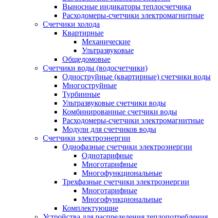
Выносные индикаторы теплосчетчика
Расходомеры-счетчики электромагнитные
Счетчики холода
Квартирные
Механические
Ультразвуковые
Общедомовые
Счетчики воды (водосчетчики)
Одноструйные (квартирные) счетчики воды
Многоструйные
Турбинные
Ультразвуковые счетчики воды
Комбинированные счетчики воды
Расходомеры-счетчики электромагнитные
Модули для счетчиков воды
Счетчики электроэнергии
Однофазные счетчики электроэнергии
Однотарифные
Многотарифные
Многофункциональные
Трехфазные счетчики электроэнергии
Многотарифные
Многофункциональные
Комплектующие
Устройства для распределения теплопотребления