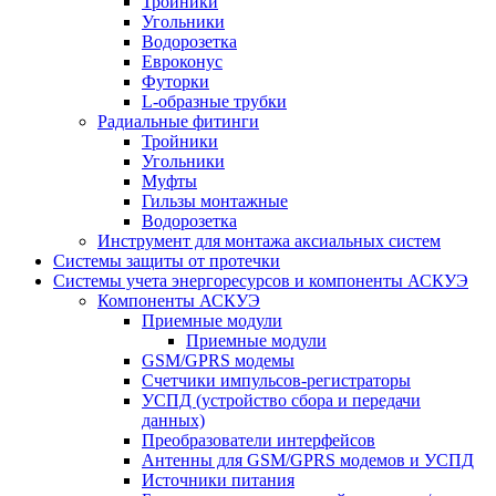
Тройники
Угольники
Водорозетка
Евроконус
Футорки
L-образные трубки
Радиальные фитинги
Тройники
Угольники
Муфты
Гильзы монтажные
Водорозетка
Инструмент для монтажа аксиальных систем
Системы защиты от протечки
Системы учета энергоресурсов и компоненты АСКУЭ
Компоненты АСКУЭ
Приемные модули
Приемные модули
GSM/GPRS модемы
Счетчики импульсов-регистраторы
УСПД (устройство сбора и передачи
данных)
Преобразователи интерфейсов
Антенны для GSM/GPRS модемов и УСПД
Источники питания