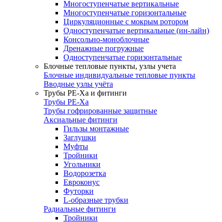
Многоступенчатые вертикальные
Многоступенчатые горизонтальные
Циркуляционные с мокрым ротором
Одноступенчатые вертикальные (ин-лайн)
Консольно-моноблочные
Дренажные погружные
Одноступенчатые горизонтальные
Блочные тепловые пункты, узлы учета
Блочные индивидуальные тепловые пункты
Вводные узлы учёта
Трубы РЕ-Ха и фитинги
Трубы РЕ-Ха
Трубы гофрированные защитные
Аксиальные фитинги
Гильзы монтажные
Заглушки
Муфты
Тройники
Угольники
Водорозетка
Евроконус
Футорки
L-образные трубки
Радиальные фитинги
Тройники