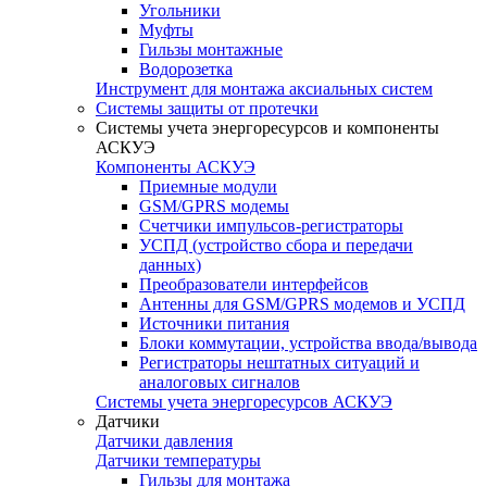
Угольники
Муфты
Гильзы монтажные
Водорозетка
Инструмент для монтажа аксиальных систем
Системы защиты от протечки
Системы учета энергоресурсов и компоненты
АСКУЭ
Компоненты АСКУЭ
Приемные модули
GSM/GPRS модемы
Счетчики импульсов-регистраторы
УСПД (устройство сбора и передачи
данных)
Преобразователи интерфейсов
Антенны для GSM/GPRS модемов и УСПД
Источники питания
Блоки коммутации, устройства ввода/вывода
Регистраторы нештатных ситуаций и
аналоговых сигналов
Системы учета энергоресурсов АСКУЭ
Датчики
Датчики давления
Датчики температуры
Гильзы для монтажа