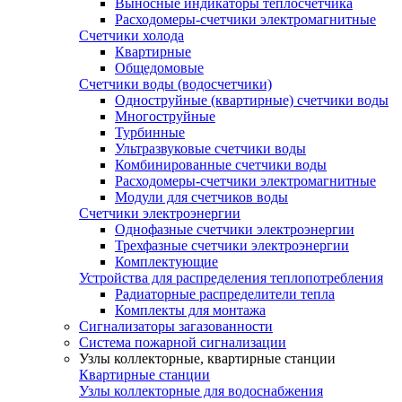
Выносные индикаторы теплосчетчика
Расходомеры-счетчики электромагнитные
Счетчики холода
Квартирные
Общедомовые
Счетчики воды (водосчетчики)
Одноструйные (квартирные) счетчики воды
Многоструйные
Турбинные
Ультразвуковые счетчики воды
Комбинированные счетчики воды
Расходомеры-счетчики электромагнитные
Модули для счетчиков воды
Счетчики электроэнергии
Однофазные счетчики электроэнергии
Трехфазные счетчики электроэнергии
Комплектующие
Устройства для распределения теплопотребления
Радиаторные распределители тепла
Комплекты для монтажа
Сигнализаторы загазованности
Система пожарной сигнализации
Узлы коллекторные, квартирные станции
Квартирные станции
Узлы коллекторные для водоснабжения