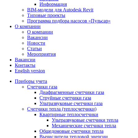
Информация
BIM-модели для Autodesk Revit
Типовые проекты
Программа подбора насосов «Пульсар»
О компании
О компании
Вакансии
Новости
Статьи
Мероприятия
Вакансии
Контакты
English version
Приборы учета
Счетчики газа
Диафрагменные счетчики газа
Струйные счетчики газа
Ультразвуковые счетчики газа
Счетчики тепла (теплосчетчики)
Квартирные теплосчетчики
Ультразвуковые счетчики тепла
Механические счетчики тепла
Общедомовые счетчики тепла
Вычислители тепловой энергии