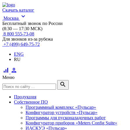
Скачать каталог
expand_more
Москва
Бесплатный звонок по России
(8:30 — 17:30 МСК)
8 800 555-73-08
Для звонков из-за рубежа
+7 (499) 649-75-72
ENG
RU
signal_cellular_alt
person
Меню
search
Продукция
Собственное ПО
Программный комплекс «Пульсар»
Конфигуратор устройств «Пульсар»
Программы для пусконаладочных работ
Конфигуратор приборов «Meters Config Suite»
ИАСКУЭ «Пульсар»