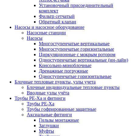
Установочный присоединительный
комплект
Фильтр сетчатый
Обратный клапан
Насосы и насосное оборудование
Насосные станции
Насосы
Многоступенчатые вертикальные
Многоступенчатые горизонтальные
Циркуляционные с мокрым ротором
Одноступенчатые вертикальные (ин-лайн)
Консольно-моноблочные
Дренажные погружные
Одноступенчатые горизонтальные
Блочные тепловые пункты, узлы учета
Блочные индивидуальные тепловые пункты
Вводные узлы учёта
Трубы РЕ-Ха и фитинги
Трубы РЕ-Ха
Трубы гофрированные защитные
Аксиальные фитинги
Гильзы монтажные
Заглушки
Муфты