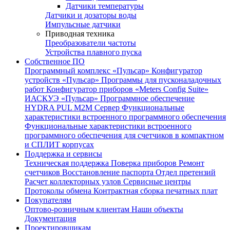
Датчики температуры
Датчики и дозаторы воды
Импульсные датчики
Приводная техника
Преобразователи частоты
Устройства плавного пуска
Собственное ПО
Программный комплекс «Пульсар»
Конфигуратор
устройств «Пульсар»
Программы для пусконаладочных
работ
Конфигуратор приборов «Meters Config Suite»
ИАСКУЭ «Пульсар»
Программное обеспечение
HYDRA PUL
M2M Сервер
Функциональные
характеристики встроенного программного обеспечения
Функциональные характеристики встроенного
программного обеспечения для счетчиков в компактном
и СПЛИТ корпусах
Поддержка и сервисы
Техническая поддержка
Поверка приборов
Ремонт
счетчиков
Восстановление паспорта
Отдел претензий
Расчет коллекторных узлов
Сервисные центры
Протоколы обмена
Контрактная сборка печатных плат
Покупателям
Оптово-розничным клиентам
Наши объекты
Документация
Проектировщикам