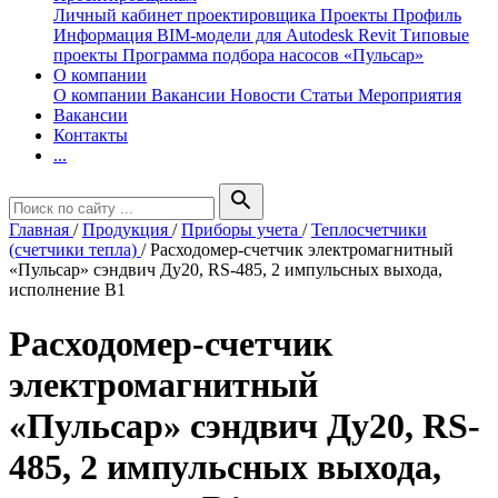
Личный кабинет проектировщика
Проекты
Профиль
Информация
BIM-модели для Autodesk Revit
Типовые
проекты
Программа подбора насосов «Пульсар»
О компании
О компании
Вакансии
Новости
Статьи
Мероприятия
Вакансии
Контакты
...
search
Главная
/
Продукция
/
Приборы учета
/
Теплосчетчики
(счетчики тепла)
/
Расходомер-счетчик электромагнитный
«Пульсар» сэндвич Ду20, RS-485, 2 импульсных выхода,
исполнение В1
Расходомер-счетчик
электромагнитный
«Пульсар» сэндвич Ду20, RS-
485, 2 импульсных выхода,