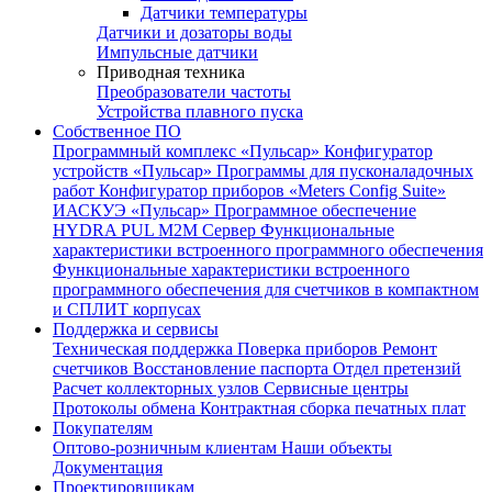
Датчики температуры
Датчики и дозаторы воды
Импульсные датчики
Приводная техника
Преобразователи частоты
Устройства плавного пуска
Собственное ПО
Программный комплекс «Пульсар»
Конфигуратор
устройств «Пульсар»
Программы для пусконаладочных
работ
Конфигуратор приборов «Meters Config Suite»
ИАСКУЭ «Пульсар»
Программное обеспечение
HYDRA PUL
M2M Сервер
Функциональные
характеристики встроенного программного обеспечения
Функциональные характеристики встроенного
программного обеспечения для счетчиков в компактном
и СПЛИТ корпусах
Поддержка и сервисы
Техническая поддержка
Поверка приборов
Ремонт
счетчиков
Восстановление паспорта
Отдел претензий
Расчет коллекторных узлов
Сервисные центры
Протоколы обмена
Контрактная сборка печатных плат
Покупателям
Оптово-розничным клиентам
Наши объекты
Документация
Проектировщикам