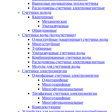
Выносные индикаторы теплосчетчика
Расходомеры-счетчики электромагнитные
Счетчики холода
Квартирные
Механические
Ультразвуковые
Общедомовые
Счетчики воды (водосчетчики)
Одноструйные (квартирные) счетчики воды
Многоструйные
Турбинные
Ультразвуковые счетчики воды
Комбинированные счетчики воды
Расходомеры-счетчики электромагнитные
Модули для счетчиков воды
Счетчики электроэнергии
Однофазные счетчики электроэнергии
Однотарифные
Многотарифные
Многофункциональные
Трехфазные счетчики электроэнергии
Многотарифные
Многофункциональные
Комплектующие
Устройства для распределения теплопотребления