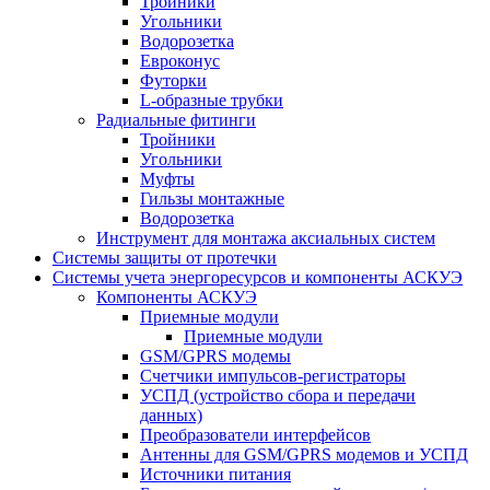
Тройники
Угольники
Водорозетка
Евроконус
Футорки
L-образные трубки
Радиальные фитинги
Тройники
Угольники
Муфты
Гильзы монтажные
Водорозетка
Инструмент для монтажа аксиальных систем
Системы защиты от протечки
Системы учета энергоресурсов и компоненты АСКУЭ
Компоненты АСКУЭ
Приемные модули
Приемные модули
GSM/GPRS модемы
Счетчики импульсов-регистраторы
УСПД (устройство сбора и передачи
данных)
Преобразователи интерфейсов
Антенны для GSM/GPRS модемов и УСПД
Источники питания