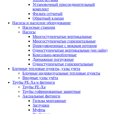
Установочный присоединительный
комплект
Фильтр сетчатый
Обратный клапан
Насосы и насосное оборудование
Насосные станции
Насосы
Многоступенчатые вертикальные
Многоступенчатые горизонтальные
Циркуляционные с мокрым ротором
Одноступенчатые вертикальные (ин-лайн)
Консольно-моноблочные
Дренажные погружные
Одноступенчатые горизонтальные
Блочные тепловые пункты, узлы учета
Блочные индивидуальные тепловые пункты
Вводные узлы учёта
Трубы РЕ-Ха и фитинги
Трубы РЕ-Ха
Трубы гофрированные защитные
Аксиальные фитинги
Гильзы монтажные
Заглушки
Муфты