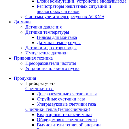
Блоки коммутации, устройства ввода/вывода
Регистраторы нештатных ситуаций и
аналоговых сигналов
Системы учета энергоресурсов АСКУЭ
Датчики
Датчики давления
Датчики температуры
Гильзы для монтажа
Датчики температуры
Датчики и дозаторы воды
Импульсные датчики
Приводная техника
Преобразователи частоты
Устройства плавного пуска
Продукция
Приборы учета
Счетчики газа
Диафрагменные счетчики газа
Струйные счетчики газа
Ультразвуковые счетчики газа
Счетчики тепла (теплосчетчики)
Квартирные теплосчетчики
Общедомовые счетчики тепла
Вычислители тепловой энергии