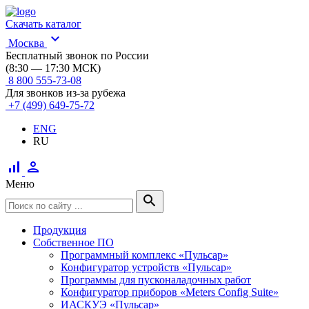
Скачать каталог
expand_more
Москва
Бесплатный звонок по России
(8:30 — 17:30 МСК)
8 800 555-73-08
Для звонков из-за рубежа
+7 (499) 649-75-72
ENG
RU
signal_cellular_alt
person
Меню
search
Продукция
Собственное ПО
Программный комплекс «Пульсар»
Конфигуратор устройств «Пульсар»
Программы для пусконаладочных работ
Конфигуратор приборов «Meters Config Suite»
ИАСКУЭ «Пульсар»