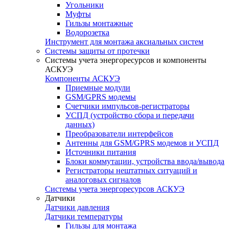
Угольники
Муфты
Гильзы монтажные
Водорозетка
Инструмент для монтажа аксиальных систем
Системы защиты от протечки
Системы учета энергоресурсов и компоненты
АСКУЭ
Компоненты АСКУЭ
Приемные модули
GSM/GPRS модемы
Счетчики импульсов-регистраторы
УСПД (устройство сбора и передачи
данных)
Преобразователи интерфейсов
Антенны для GSM/GPRS модемов и УСПД
Источники питания
Блоки коммутации, устройства ввода/вывода
Регистраторы нештатных ситуаций и
аналоговых сигналов
Системы учета энергоресурсов АСКУЭ
Датчики
Датчики давления
Датчики температуры
Гильзы для монтажа