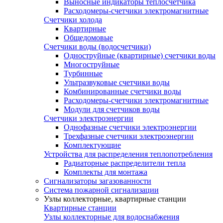
Выносные индикаторы теплосчетчика
Расходомеры-счетчики электромагнитные
Счетчики холода
Квартирные
Общедомовые
Счетчики воды (водосчетчики)
Одноструйные (квартирные) счетчики воды
Многоструйные
Турбинные
Ультразвуковые счетчики воды
Комбинированные счетчики воды
Расходомеры-счетчики электромагнитные
Модули для счетчиков воды
Счетчики электроэнергии
Однофазные счетчики электроэнергии
Трехфазные счетчики электроэнергии
Комплектующие
Устройства для распределения теплопотребления
Радиаторные распределители тепла
Комплекты для монтажа
Сигнализаторы загазованности
Система пожарной сигнализации
Узлы коллекторные, квартирные станции
Квартирные станции
Узлы коллекторные для водоснабжения