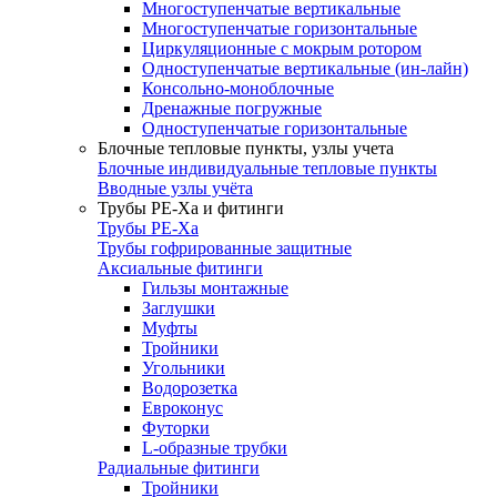
Многоступенчатые вертикальные
Многоступенчатые горизонтальные
Циркуляционные с мокрым ротором
Одноступенчатые вертикальные (ин-лайн)
Консольно-моноблочные
Дренажные погружные
Одноступенчатые горизонтальные
Блочные тепловые пункты, узлы учета
Блочные индивидуальные тепловые пункты
Вводные узлы учёта
Трубы РЕ-Ха и фитинги
Трубы РЕ-Ха
Трубы гофрированные защитные
Аксиальные фитинги
Гильзы монтажные
Заглушки
Муфты
Тройники
Угольники
Водорозетка
Евроконус
Футорки
L-образные трубки
Радиальные фитинги
Тройники