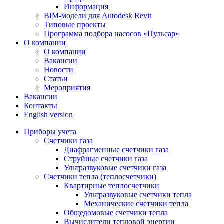
Информация
BIM-модели для Autodesk Revit
Типовые проекты
Программа подбора насосов «Пульсар»
О компании
О компании
Вакансии
Новости
Статьи
Мероприятия
Вакансии
Контакты
English version
Приборы учета
Счетчики газа
Диафрагменные счетчики газа
Струйные счетчики газа
Ультразвуковые счетчики газа
Счетчики тепла (теплосчетчики)
Квартирные теплосчетчики
Ультразвуковые счетчики тепла
Механические счетчики тепла
Общедомовые счетчики тепла
Вычислители тепловой энергии