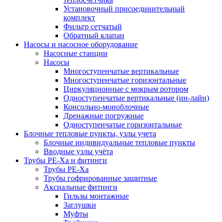
Установочный присоединительный
комплект
Фильтр сетчатый
Обратный клапан
Насосы и насосное оборудование
Насосные станции
Насосы
Многоступенчатые вертикальные
Многоступенчатые горизонтальные
Циркуляционные с мокрым ротором
Одноступенчатые вертикальные (ин-лайн)
Консольно-моноблочные
Дренажные погружные
Одноступенчатые горизонтальные
Блочные тепловые пункты, узлы учета
Блочные индивидуальные тепловые пункты
Вводные узлы учёта
Трубы РЕ-Ха и фитинги
Трубы РЕ-Ха
Трубы гофрированные защитные
Аксиальные фитинги
Гильзы монтажные
Заглушки
Муфты