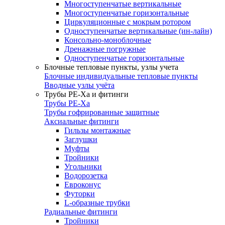
Многоступенчатые вертикальные
Многоступенчатые горизонтальные
Циркуляционные с мокрым ротором
Одноступенчатые вертикальные (ин-лайн)
Консольно-моноблочные
Дренажные погружные
Одноступенчатые горизонтальные
Блочные тепловые пункты, узлы учета
Блочные индивидуальные тепловые пункты
Вводные узлы учёта
Трубы РЕ-Ха и фитинги
Трубы РЕ-Ха
Трубы гофрированные защитные
Аксиальные фитинги
Гильзы монтажные
Заглушки
Муфты
Тройники
Угольники
Водорозетка
Евроконус
Футорки
L-образные трубки
Радиальные фитинги
Тройники