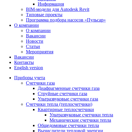
Информация
BIM-модели для Autodesk Revit
Типовые проекты
Программа подбора насосов «Пульсар»
О компании
О компании
Вакансии
Новости
Статьи
Мероприятия
Вакансии
Контакты
English version
Приборы учета
Счетчики газа
Диафрагменные счетчики газа
Струйные счетчики газа
Ультразвуковые счетчики газа
Счетчики тепла (теплосчетчики)
Квартирные теплосчетчики
Ультразвуковые счетчики тепла
Механические счетчики тепла
Общедомовые счетчики тепла
Вычислители тепловой энергии