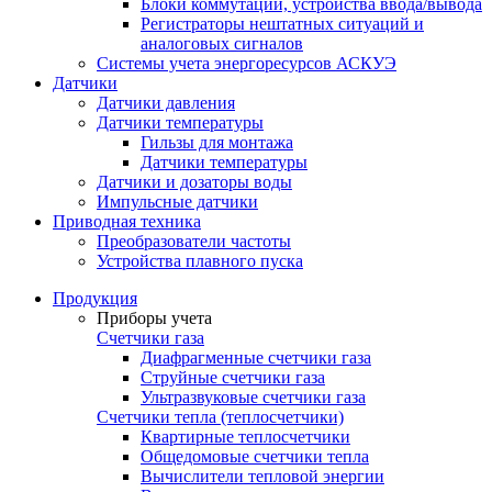
Блоки коммутации, устройства ввода/вывода
Регистраторы нештатных ситуаций и
аналоговых сигналов
Системы учета энергоресурсов АСКУЭ
Датчики
Датчики давления
Датчики температуры
Гильзы для монтажа
Датчики температуры
Датчики и дозаторы воды
Импульсные датчики
Приводная техника
Преобразователи частоты
Устройства плавного пуска
Продукция
Приборы учета
Счетчики газа
Диафрагменные счетчики газа
Струйные счетчики газа
Ультразвуковые счетчики газа
Счетчики тепла (теплосчетчики)
Квартирные теплосчетчики
Общедомовые счетчики тепла
Вычислители тепловой энергии