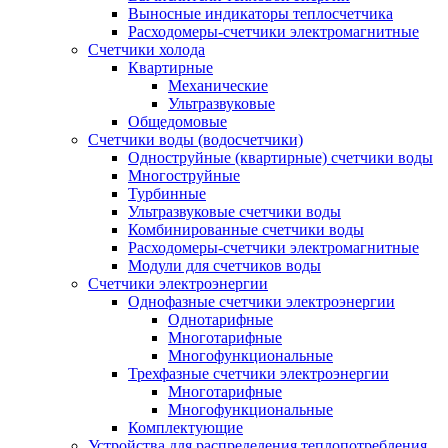
Выносные индикаторы теплосчетчика
Расходомеры-счетчики электромагнитные
Счетчики холода
Квартирные
Механические
Ультразвуковые
Общедомовые
Счетчики воды (водосчетчики)
Одноструйные (квартирные) счетчики воды
Многоструйные
Турбинные
Ультразвуковые счетчики воды
Комбинированные счетчики воды
Расходомеры-счетчики электромагнитные
Модули для счетчиков воды
Счетчики электроэнергии
Однофазные счетчики электроэнергии
Однотарифные
Многотарифные
Многофункциональные
Трехфазные счетчики электроэнергии
Многотарифные
Многофункциональные
Комплектующие
Устройства для распределения теплопотребления