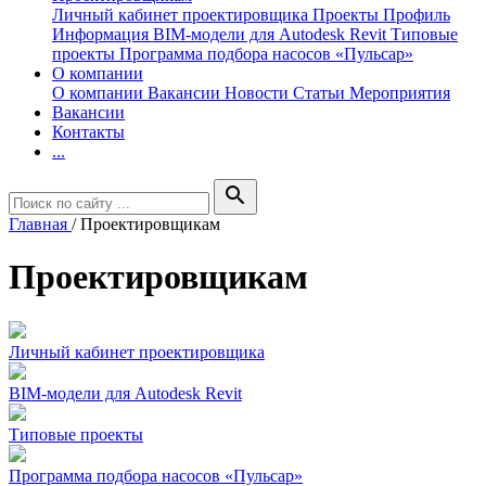
Личный кабинет проектировщика
Проекты
Профиль
Информация
BIM-модели для Autodesk Revit
Типовые
проекты
Программа подбора насосов «Пульсар»
О компании
О компании
Вакансии
Новости
Статьи
Мероприятия
Вакансии
Контакты
...
search
Главная
/
Проектировщикам
Проектировщикам
Личный кабинет проектировщика
BIM-модели для Autodesk Revit
Типовые проекты
Программа подбора насосов «Пульсар»