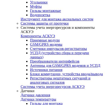
Угольники
Муфты
Гильзы монтажные
Водорозетка
Инструмент для монтажа аксиальных систем
Системы защиты от протечки
Системы учета энергоресурсов и компоненты
АСКУЭ
Компоненты АСКУЭ
Приемные модули
GSM/GPRS модемы
Счетчики импульсов-регистраторы
УСПД (устройство сбора и передачи
данных)
Преобразователи интерфейсов
Антенны для GSM/GPRS модемов и УСПД
Источники питания
Блоки коммутации, устройства ввода/вывода
Регистраторы нештатных ситуаций и
аналоговых сигналов
Системы учета энергоресурсов АСКУЭ
Датчики
Датчики давления
Датчики температуры
Гильзы для монтажа