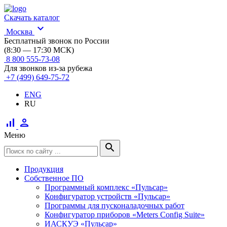
Скачать каталог
expand_more
Москва
Бесплатный звонок по России
(8:30 — 17:30 МСК)
8 800 555-73-08
Для звонков из-за рубежа
+7 (499) 649-75-72
ENG
RU
signal_cellular_alt
person
Меню
search
Продукция
Собственное ПО
Программный комплекс «Пульсар»
Конфигуратор устройств «Пульсар»
Программы для пусконаладочных работ
Конфигуратор приборов «Meters Config Suite»
ИАСКУЭ «Пульсар»