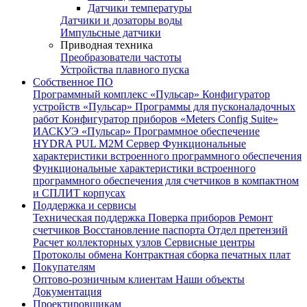
Датчики температуры
Датчики и дозаторы воды
Импульсные датчики
Приводная техника
Преобразователи частоты
Устройства плавного пуска
Собственное ПО
Программный комплекс «Пульсар»
Конфигуратор
устройств «Пульсар»
Программы для пусконаладочных
работ
Конфигуратор приборов «Meters Config Suite»
ИАСКУЭ «Пульсар»
Программное обеспечение
HYDRA PUL
M2M Сервер
Функциональные
характеристики встроенного программного обеспечения
Функциональные характеристики встроенного
программного обеспечения для счетчиков в компактном
и СПЛИТ корпусах
Поддержка и сервисы
Техническая поддержка
Поверка приборов
Ремонт
счетчиков
Восстановление паспорта
Отдел претензий
Расчет коллекторных узлов
Сервисные центры
Протоколы обмена
Контрактная сборка печатных плат
Покупателям
Оптово-розничным клиентам
Наши объекты
Документация
Проектировщикам