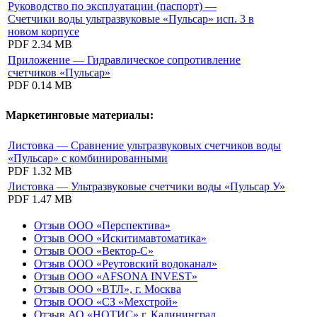
Руководство по эксплуатации (паспорт) —
Счетчики воды ультразвуковые «Пульсар» исп. 3 в
новом корпусе
PDF
2.34 MB
Приложение — Гидравлическое сопротивление
счетчиков «Пульсар»
PDF
0.14 MB
Маркетинговые материалы:
Листовка — Сравнение ультразвуковых счетчиков воды
«Пульсар» с комбинированными
PDF
1.32 MB
Листовка — Ультразвуковые счетчики воды «Пульсар У»
PDF
1.47 MB
Отзыв ООО «Перспектива»
Отзыв ООО «Искитимавтоматика»
Отзыв ООО «Вектор-С»
Отзыв ООО «Реутовский водоканал»
Отзыв ООО «AFSONA INVEST»
Отзыв ООО «ВТЛ», г. Москва
Отзыв ООО «СЗ «Мехстрой»
Отзыв АО «НОТИС» г. Калининград