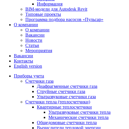
Информация
BIM-модели для Autodesk Revit
Типовые проекты
Программа подбора насосов «Пульсар»
О компании
О компании
Вакансии
Новости
Статьи
Мероприятия
Вакансии
Контакты
English version
Приборы учета
Счетчики газа
Диафрагменные счетчики газа
Струйные счетчики газа
Ультразвуковые счетчики газа
Счетчики тепла (теплосчетчики)
Квартирные теплосчетчики
Ультразвуковые счетчики тепла
Механические счетчики тепла
Общедомовые счетчики тепла
Вычислители тепловой энергии