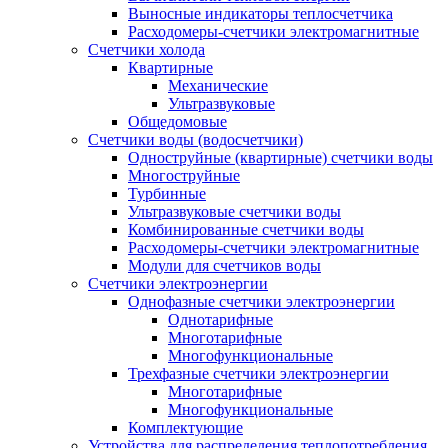
Выносные индикаторы теплосчетчика
Расходомеры-счетчики электромагнитные
Счетчики холода
Квартирные
Механические
Ультразвуковые
Общедомовые
Счетчики воды (водосчетчики)
Одноструйные (квартирные) счетчики воды
Многоструйные
Турбинные
Ультразвуковые счетчики воды
Комбинированные счетчики воды
Расходомеры-счетчики электромагнитные
Модули для счетчиков воды
Счетчики электроэнергии
Однофазные счетчики электроэнергии
Однотарифные
Многотарифные
Многофункциональные
Трехфазные счетчики электроэнергии
Многотарифные
Многофункциональные
Комплектующие
Устройства для распределения теплопотребления