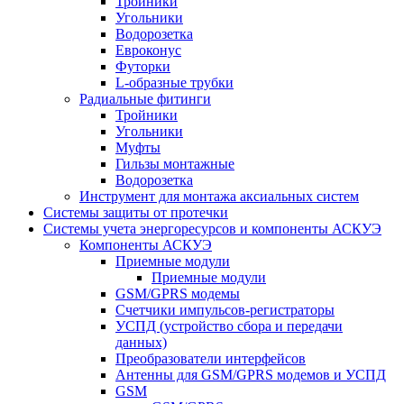
Тройники
Угольники
Водорозетка
Евроконус
Футорки
L-образные трубки
Радиальные фитинги
Тройники
Угольники
Муфты
Гильзы монтажные
Водорозетка
Инструмент для монтажа аксиальных систем
Системы защиты от протечки
Системы учета энергоресурсов и компоненты АСКУЭ
Компоненты АСКУЭ
Приемные модули
Приемные модули
GSM/GPRS модемы
Счетчики импульсов-регистраторы
УСПД (устройство сбора и передачи
данных)
Преобразователи интерфейсов
Антенны для GSM/GPRS модемов и УСПД
GSM