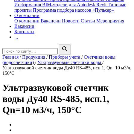
Информация
BIM-модели для Autodesk Revit
Типовые
проекты
Программа подбора насосов «Пульсар»
О компании
О компании
Вакансии
Новости
Статьи
Мероприятия
Вакансии
Контакты
...
search
Главная
/
Продукция
/
Приборы учета
/
Счетчики воды
(водосчетчики)
/
Ультразвуковые счетчики воды
/
Ультразвуковой счетчик воды Ду40 RS-485, исп.1, Qn=10 м3/ч,
150°C
Ультразвуковой счетчик
воды Ду40 RS-485, исп.1,
Qn=10 м3/ч, 150°C