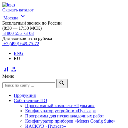
Скачать каталог
expand_more
Москва
Бесплатный звонок по России
(8:30 — 17:30 МСК)
8 800 555-73-08
Для звонков из-за рубежа
+7 (499) 649-75-72
ENG
RU
signal_cellular_alt
person
Меню
search
Продукция
Собственное ПО
Программный комплекс «Пульсар»
Конфигуратор устройств «Пульсар»
Программы для пусконаладочных работ
Конфигуратор приборов «Meters Config Suite»
ИАСКУЭ «Пульсар»