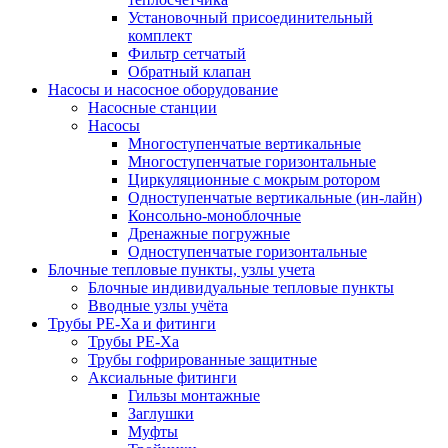
Установочный присоединительный
комплект
Фильтр сетчатый
Обратный клапан
Насосы и насосное оборудование
Насосные станции
Насосы
Многоступенчатые вертикальные
Многоступенчатые горизонтальные
Циркуляционные с мокрым ротором
Одноступенчатые вертикальные (ин-лайн)
Консольно-моноблочные
Дренажные погружные
Одноступенчатые горизонтальные
Блочные тепловые пункты, узлы учета
Блочные индивидуальные тепловые пункты
Вводные узлы учёта
Трубы РЕ-Ха и фитинги
Трубы РЕ-Ха
Трубы гофрированные защитные
Аксиальные фитинги
Гильзы монтажные
Заглушки
Муфты