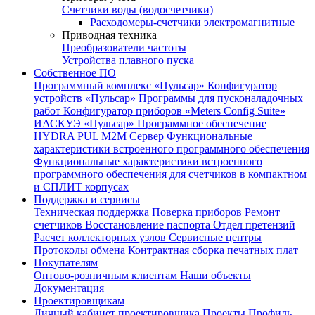
Счетчики воды (водосчетчики)
Расходомеры-счетчики электромагнитные
Приводная техника
Преобразователи частоты
Устройства плавного пуска
Собственное ПО
Программный комплекс «Пульсар»
Конфигуратор
устройств «Пульсар»
Программы для пусконаладочных
работ
Конфигуратор приборов «Meters Config Suite»
ИАСКУЭ «Пульсар»
Программное обеспечение
HYDRA PUL
M2M Сервер
Функциональные
характеристики встроенного программного обеспечения
Функциональные характеристики встроенного
программного обеспечения для счетчиков в компактном
и СПЛИТ корпусах
Поддержка и сервисы
Техническая поддержка
Поверка приборов
Ремонт
счетчиков
Восстановление паспорта
Отдел претензий
Расчет коллекторных узлов
Сервисные центры
Протоколы обмена
Контрактная сборка печатных плат
Покупателям
Оптово-розничным клиентам
Наши объекты
Документация
Проектировщикам
Личный кабинет проектировщика
Проекты
Профиль