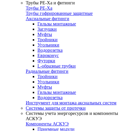
Трубы РЕ-Ха и фитинги
Трубы РЕ-Ха
Трубы гофрированные защитные
Аксиальные фитинги
Гильзы монтажные
Заглушки
Муфты
Тройники
Угольники
Водорозетка
Евроконус
Футорки
L-образные трубки
Радиальные фитинги
Тройники
Угольники
Муфты
Гильзы монтажные
Водорозетка
Инструмент для монтажа аксиальных систем
Системы защиты от протечки
Системы учета энергоресурсов и компоненты
АСКУЭ
Компоненты АСКУЭ
Приемные модули