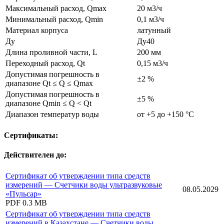
Максимальный расход, Qmax
20 м3/ч
Минимальный расход, Qmin
0,1 м3/ч
Материал корпуса
латунный
Ду
Ду40
Длина проливной части, L
200 мм
Переходный расход, Qt
0,15 м3/ч
Допустимая погрешность в
±2 %
диапазоне Qt ≤ Q ≤ Qmax
Допустимая погрешность в
±5 %
диапазоне Qmin ≤ Q < Qt
Диапазон температур воды
от +5 до +150 °С
Сертификаты:
Действителен до:
Сертификат об утверждении типа средств
измерений — Счетчики воды ультразвуковые
08.05.2029
«Пульсар»
PDF
0.3 MB
Сертификат об утверждении типа средств
измерений в Казахстане — Счетчики воды