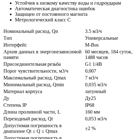
Устойчив к низкому качеству воды и гидроударам
Автоматическая диагностика ошибок
Защищен от постоянного магнита
Метрологический класс С
Номинальный расход, Qn
3.5 м3/ч
Тип
Универсальные
Интерфейс
M-Bus
Архив данных в энергонезависимой
60 месяцев, 184 суток,
памяти
1488 часов
Присоединительная резьба
G1 1/4B
Порог чувствительности, м3/ч
0,007
Максимальный расход, Qmax
7 м3/ч
Минимальный расход, Qmin
0,035 м3/ч
Материал корпуса
латунный
Ду
Ду25
Степень IP
IP68
Длина проливной части, L
160 мм
Переходный расход, Qt
0,053 м3/ч
Допустимая погрешность в
±2 %
диапазоне Qt ≤ Q ≤ Qmax
Допустимая погрешность в