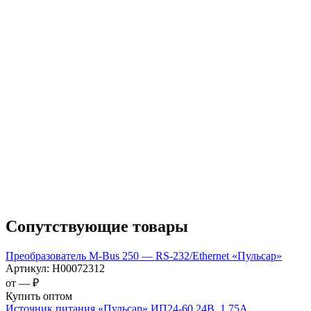
Сопутствующие товары
Преобразователь M-Bus 250 — RS-232/Ethernet «Пульсар»
Артикул:
Н00072312
от —
₽
Купить оптом
Источник питания «Пульсар» ИП24-60 24В, 1.75А