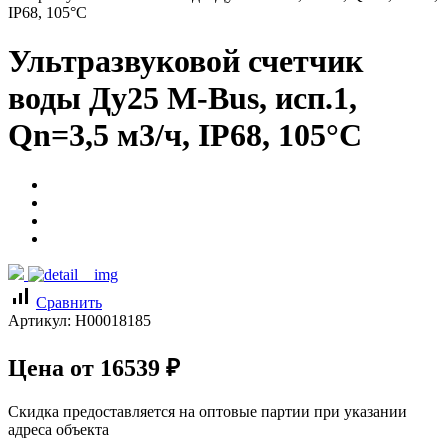
IP68, 105°C
Ультразвуковой счетчик
воды Ду25 M-Bus, исп.1,
Qn=3,5 м3/ч, IP68, 105°C
signal_cellular_alt
Сравнить
Артикул:
Н00018185
Цена от
16539
₽
Скидка предоставляется на оптовые партии при указании
адреса объекта