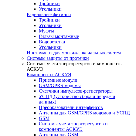
Тройники
Угольники
Радиальные фитинги
Тройники
Угольники
Муфты
Гильзы монтажные
Водорозетка
Угольники
Инструмент для монтажа аксиальных систем
Системы защиты от протечки
Системы учета энергоресурсов и компоненты
АСКУЭ
Компоненты АСКУЭ
Приемные модули
GSM/GPRS модемы
Счетчики импульсов-регистраторы
УСПД (устройство сбора и передачи
данных)
Преобразователи интерфейсов
Антенны для GSM/GPRS модемов и УСПД
GSM
Системы учета энергоресурсов и
компоненты АСКУЭ
Антенны для GSM