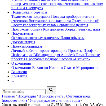
программного обеспечения для счетчиков в компактном
и СПЛИТ корпусах
Поддержка и сервисы
Техническая поддержка
Поверка приборов
Ремонт
счетчиков
Восстановление паспорта
Отдел претензий
Расчет коллекторных узлов
Сервисные центры
Протоколы обмена
Контрактная сборка печатных плат
Покупателям
Оптово-розничным клиентам
Наши объекты
Документация
Проектировщикам
Личный кабинет проектировщика
Проекты
Профиль
Информация
BIM-модели для Autodesk Revit
Типовые
проекты
Программа подбора насосов «Пульсар»
О компании
О компании
Вакансии
Новости
Статьи
Мероприятия
Вакансии
Контакты
...
search
Главная
/
Продукция
/
Приборы учета
/
Счетчики воды
(водосчетчики)
/
Ультразвуковые счетчики воды
/
Ультразвуковой счетчик воды Ду25 M-Bus, исп.1, Qn=3,5 м3/ч,