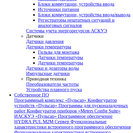
Блоки коммутации, устройства ввода
Источники питания
Блоки коммутации, устройства ввода/вывода
Регистраторы нештатных ситуаций и
аналоговых сигналов
Системы учета энергоресурсов АСКУЭ
Датчики
Датчики давления
Датчики температуры
Гильзы для монтажа
Датчики температуры
Датчики температуры
Датчики и дозаторы воды
Импульсные датчики
Приводная техника
Преобразователи частоты
Устройства плавного пуска
Собственное ПО
Программный комплекс «Пульсар»
Конфигуратор
устройств «Пульсар»
Программы для пусконаладочных
работ
Конфигуратор приборов «Meters Config Suite»
ИАСКУЭ «Пульсар»
Программное обеспечение
HYDRA PUL
M2M Сервер
Функциональные
характеристики встроенного программного обеспечения
Функциональные характеристики встроенного