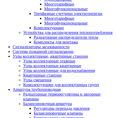
Многотарифные
Многофункциональные
Трехфазные счетчики электроэнергии
Многотарифные
Многофункциональные
Комплектующие
Устройства для распределения теплопотребления
Радиаторные распределители тепла
Комплекты для монтажа
Сигнализаторы загазованности
Система пожарной сигнализации
Узлы коллекторные, квартирные станции
Узлы коллекторные этажные
Узлы коллекторные квартирные
Узлы коллекторные для водоснабжения
Квартирные станции
Узлы смешения
Комплектующие для коллекторных групп
Арматура трубопроводная
Радиаторные терморегуляторы и запорные
клапаны
Балансировочная арматура
Регуляторы перепада давления
Балансировочные клапаны
Компенсаторы гидроударов