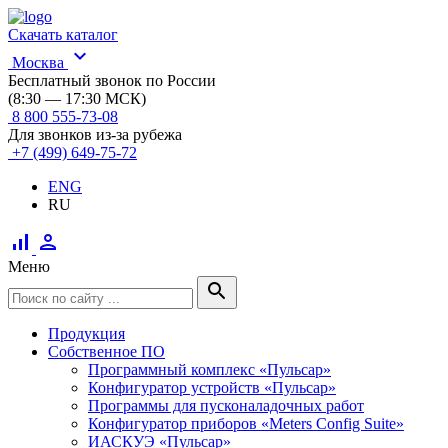
Скачать каталог
expand_more
Москва
Бесплатный звонок по России
(8:30 — 17:30 МСК)
8 800 555-73-08
Для звонков из-за рубежа
+7 (499) 649-75-72
ENG
RU
signal_cellular_alt
person
Меню
search
Продукция
Собственное ПО
Программный комплекс «Пульсар»
Конфигуратор устройств «Пульсар»
Программы для пусконаладочных работ
Конфигуратор приборов «Meters Config Suite»
ИАСКУЭ «Пульсар»