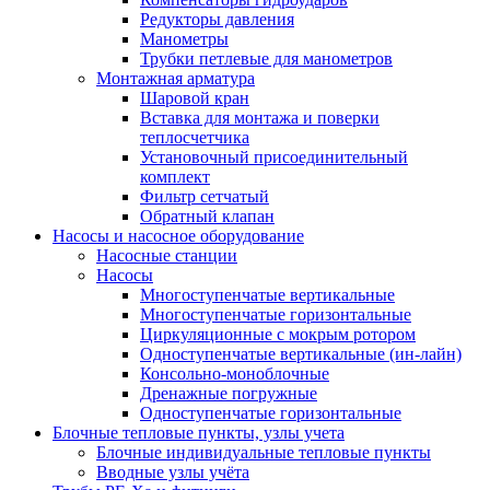
Редукторы давления
Манометры
Трубки петлевые для манометров
Монтажная арматура
Шаровой кран
Вставка для монтажа и поверки
теплосчетчика
Установочный присоединительный
комплект
Фильтр сетчатый
Обратный клапан
Насосы и насосное оборудование
Насосные станции
Насосы
Многоступенчатые вертикальные
Многоступенчатые горизонтальные
Циркуляционные с мокрым ротором
Одноступенчатые вертикальные (ин-лайн)
Консольно-моноблочные
Дренажные погружные
Одноступенчатые горизонтальные
Блочные тепловые пункты, узлы учета
Блочные индивидуальные тепловые пункты
Вводные узлы учёта