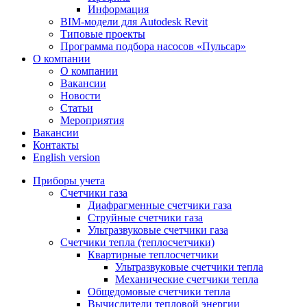
Информация
BIM-модели для Autodesk Revit
Типовые проекты
Программа подбора насосов «Пульсар»
О компании
О компании
Вакансии
Новости
Статьи
Мероприятия
Вакансии
Контакты
English version
Приборы учета
Счетчики газа
Диафрагменные счетчики газа
Струйные счетчики газа
Ультразвуковые счетчики газа
Счетчики тепла (теплосчетчики)
Квартирные теплосчетчики
Ультразвуковые счетчики тепла
Механические счетчики тепла
Общедомовые счетчики тепла
Вычислители тепловой энергии