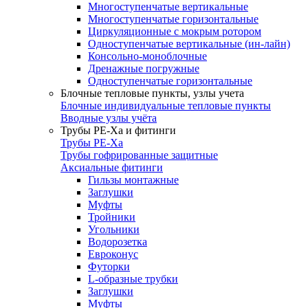
Многоступенчатые вертикальные
Многоступенчатые горизонтальные
Циркуляционные с мокрым ротором
Одноступенчатые вертикальные (ин-лайн)
Консольно-моноблочные
Дренажные погружные
Одноступенчатые горизонтальные
Блочные тепловые пункты, узлы учета
Блочные индивидуальные тепловые пункты
Вводные узлы учёта
Трубы РЕ-Ха и фитинги
Трубы РЕ-Ха
Трубы гофрированные защитные
Аксиальные фитинги
Гильзы монтажные
Заглушки
Муфты
Тройники
Угольники
Водорозетка
Евроконус
Футорки
L-образные трубки
Заглушки
Муфты