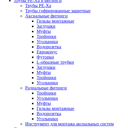
Трубы РЕ-Ха и фитинги
Трубы РЕ-Ха
Трубы гофрированные защитные
Аксиальные фитинги
Гильзы монтажные
Заглушки
Муфты
Тройники
Угольники
Водорозетка
Евроконус
Футорки
L-образные трубки
Заглушки
Муфты
Тройники
Угольники
Радиальные фитинги
Тройники
Угольники
Муфты
Гильзы монтажные
Водорозетка
Угольники
Инструмент для монтажа аксиальных систем