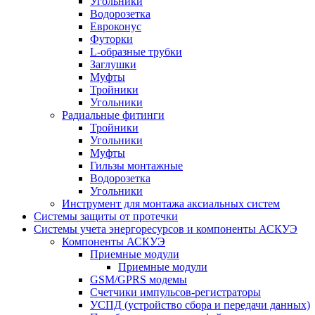
Угольники
Водорозетка
Евроконус
Футорки
L-образные трубки
Заглушки
Муфты
Тройники
Угольники
Радиальные фитинги
Тройники
Угольники
Муфты
Гильзы монтажные
Водорозетка
Угольники
Инструмент для монтажа аксиальных систем
Системы защиты от протечки
Системы учета энергоресурсов и компоненты АСКУЭ
Компоненты АСКУЭ
Приемные модули
Приемные модули
GSM/GPRS модемы
Счетчики импульсов-регистраторы
УСПД (устройство сбора и передачи данных)