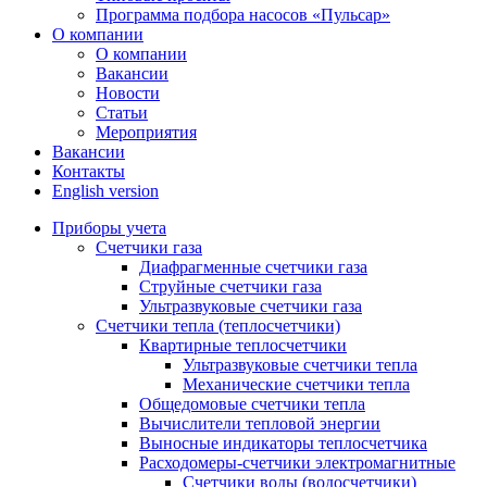
Программа подбора насосов «Пульсар»
О компании
О компании
Вакансии
Новости
Статьи
Мероприятия
Вакансии
Контакты
English version
Приборы учета
Счетчики газа
Диафрагменные счетчики газа
Струйные счетчики газа
Ультразвуковые счетчики газа
Счетчики тепла (теплосчетчики)
Квартирные теплосчетчики
Ультразвуковые счетчики тепла
Механические счетчики тепла
Общедомовые счетчики тепла
Вычислители тепловой энергии
Выносные индикаторы теплосчетчика
Расходомеры-счетчики электромагнитные
Счетчики воды (водосчетчики)