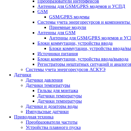
Преобразователи интерфейсов
Антенны для GSM/GPRS модемов и УСПД
GSM
GSM/GPRS модемы
Системы учета энергоресурсов и компонент
Приемные модули
Антенны для GSM
Антенны для GSM/GPRS модемов и У
Блоки коммутации, устройства ввода
Блоки коммутации, устройства ввода/в
Источники питания
Блоки коммутации, устройства ввода/вывода
Регистраторы нештатных ситуаций и аналого
Системы учета энергоресурсов АСКУЭ
Датчики
Датчики давления
Датчики температуры
Гильзы для монтажа
Датчики температуры
Датчики температуры
Датчики и дозаторы воды
Импульсные датчики
Приводная техника
Преобразователи частоты
Устройства плавного пуска