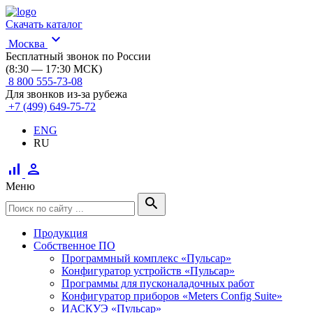
Скачать каталог
expand_more
Москва
Бесплатный звонок по России
(8:30 — 17:30 МСК)
8 800 555-73-08
Для звонков из-за рубежа
+7 (499) 649-75-72
ENG
RU
signal_cellular_alt
person
Меню
search
Продукция
Собственное ПО
Программный комплекс «Пульсар»
Конфигуратор устройств «Пульсар»
Программы для пусконаладочных работ
Конфигуратор приборов «Meters Config Suite»
ИАСКУЭ «Пульсар»