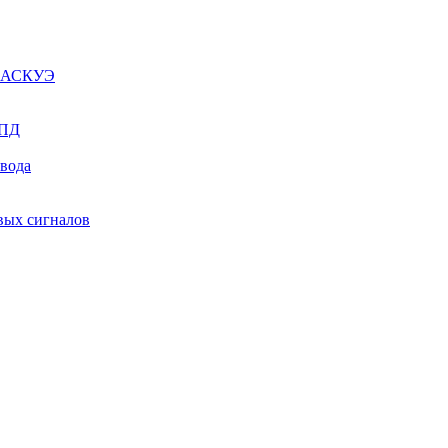
ы АСКУЭ
СПД
ывода
вых сигналов