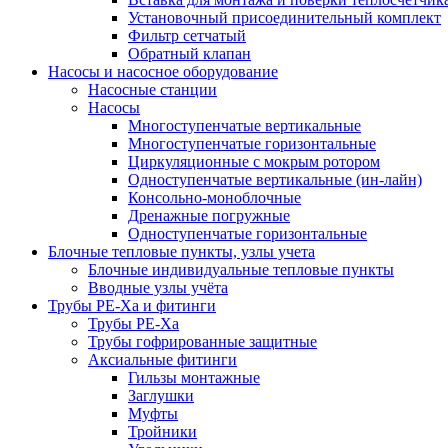
Установочный присоединительный комплект
Фильтр сетчатый
Обратный клапан
Насосы и насосное оборудование
Насосные станции
Насосы
Многоступенчатые вертикальные
Многоступенчатые горизонтальные
Циркуляционные с мокрым ротором
Одноступенчатые вертикальные (ин-лайн)
Консольно-моноблочные
Дренажные погружные
Одноступенчатые горизонтальные
Блочные тепловые пункты, узлы учета
Блочные индивидуальные тепловые пункты
Вводные узлы учёта
Трубы РЕ-Ха и фитинги
Трубы РЕ-Ха
Трубы гофрированные защитные
Аксиальные фитинги
Гильзы монтажные
Заглушки
Муфты
Тройники