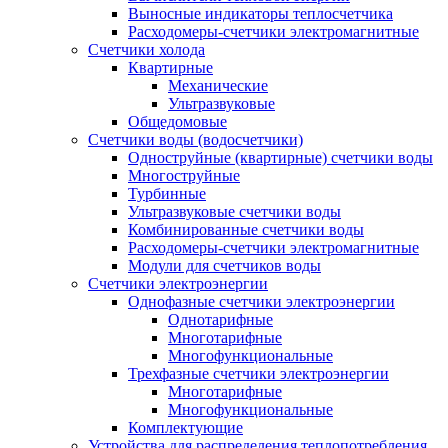
Выносные индикаторы теплосчетчика
Расходомеры-счетчики электромагнитные
Счетчики холода
Квартирные
Механические
Ультразвуковые
Общедомовые
Счетчики воды (водосчетчики)
Одноструйные (квартирные) счетчики воды
Многоструйные
Турбинные
Ультразвуковые счетчики воды
Комбинированные счетчики воды
Расходомеры-счетчики электромагнитные
Модули для счетчиков воды
Счетчики электроэнергии
Однофазные счетчики электроэнергии
Однотарифные
Многотарифные
Многофункциональные
Трехфазные счетчики электроэнергии
Многотарифные
Многофункциональные
Комплектующие
Устройства для распределения теплопотребления