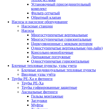
Установочный присоединительный
комплект
Фильтр сетчатый
Обратный клапан
Насосы и насосное оборудование
Насосные станции
Насосы
Многоступенчатые вертикальные
Многоступенчатые горизонтальные
Циркуляционные с мокрым ротором
Одноступенчатые вертикальные (ин-лайн)
Консольно-моноблочные
Дренажные погружные
Одноступенчатые горизонтальные
Блочные тепловые пункты, узлы учета
Блочные индивидуальные тепловые пункты
Вводные узлы учёта
Трубы РЕ-Ха и фитинги
Трубы РЕ-Ха
Трубы гофрированные защитные
Аксиальные фитинги
Гильзы монтажные
Заглушки
Муфты