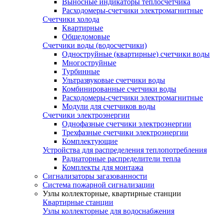
Выносные индикаторы теплосчетчика
Расходомеры-счетчики электромагнитные
Счетчики холода
Квартирные
Общедомовые
Счетчики воды (водосчетчики)
Одноструйные (квартирные) счетчики воды
Многоструйные
Турбинные
Ультразвуковые счетчики воды
Комбинированные счетчики воды
Расходомеры-счетчики электромагнитные
Модули для счетчиков воды
Счетчики электроэнергии
Однофазные счетчики электроэнергии
Трехфазные счетчики электроэнергии
Комплектующие
Устройства для распределения теплопотребления
Радиаторные распределители тепла
Комплекты для монтажа
Сигнализаторы загазованности
Система пожарной сигнализации
Узлы коллекторные, квартирные станции
Квартирные станции
Узлы коллекторные для водоснабжения