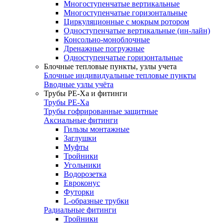
Многоступенчатые вертикальные
Многоступенчатые горизонтальные
Циркуляционные с мокрым ротором
Одноступенчатые вертикальные (ин-лайн)
Консольно-моноблочные
Дренажные погружные
Одноступенчатые горизонтальные
Блочные тепловые пункты, узлы учета
Блочные индивидуальные тепловые пункты
Вводные узлы учёта
Трубы РЕ-Ха и фитинги
Трубы РЕ-Ха
Трубы гофрированные защитные
Аксиальные фитинги
Гильзы монтажные
Заглушки
Муфты
Тройники
Угольники
Водорозетка
Евроконус
Футорки
L-образные трубки
Радиальные фитинги
Тройники