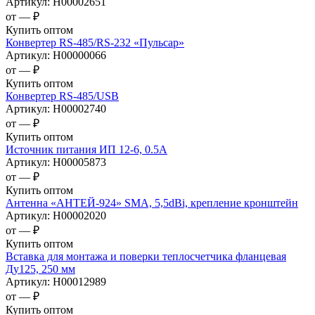
Артикул:
Н00002651
от —
₽
Купить оптом
Конвертер RS-485/RS-232 «Пульсар»
Артикул:
Н00000066
от —
₽
Купить оптом
Конвертер RS-485/USB
Артикул:
Н00002740
от —
₽
Купить оптом
Источник питания ИП 12-6, 0.5А
Артикул:
Н00005873
от —
₽
Купить оптом
Антенна «АНТЕЙ-924» SMA, 5,5dBi, крепление кронштейн
Артикул:
Н00002020
от —
₽
Купить оптом
Вставка для монтажа и поверки теплосчетчика фланцевая
Ду125, 250 мм
Артикул:
Н00012989
от —
₽
Купить оптом