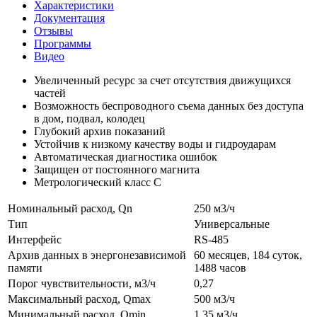
Характеристики
Документация
Отзывы
Программы
Видео
Увеличенный ресурс за счет отсутствия движущихся
частей
Возможность беспроводного съема данных без доступа
в дом, подвал, колодец
Глубокий архив показаний
Устойчив к низкому качеству воды и гидроударам
Автоматическая диагностика ошибок
Защищен от постоянного магнита
Метрологический класс С
Номинальный расход, Qn
250 м3/ч
Тип
Универсальные
Интерфейс
RS-485
Архив данных в энергонезависимой
60 месяцев, 184 суток,
памяти
1488 часов
Порог чувствительности, м3/ч
0,27
Максимальный расход, Qmax
500 м3/ч
Минимальный расход, Qmin
1,35 м3/ч