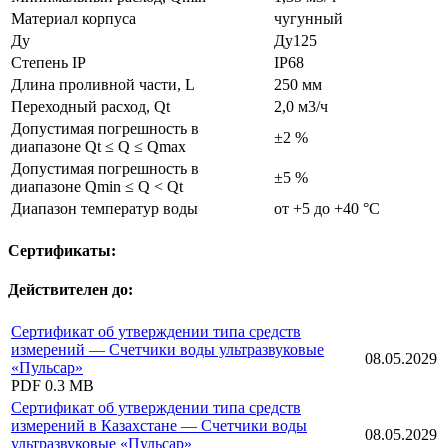
Материал корпуса
чугунный
Ду
Ду125
Степень IP
IP68
Длина проливной части, L
250 мм
Переходный расход, Qt
2,0 м3/ч
Допустимая погрешность в
±2 %
диапазоне Qt ≤ Q ≤ Qmax
Допустимая погрешность в
±5 %
диапазоне Qmin ≤ Q < Qt
Диапазон температур воды
от +5 до +40 °С
Сертификаты:
Действителен до:
Сертификат об утверждении типа средств
измерений — Счетчики воды ультразвуковые
08.05.2029
«Пульсар»
PDF
0.3 MB
Сертификат об утверждении типа средств
измерений в Казахстане — Счетчики воды
08.05.2029
ультразвуковые «Пульсар»