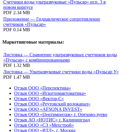
Счетчики воды ультразвуковые «Пульсар» исп. 3 в
новом корпусе
PDF
2.34 MB
Приложение — Гидравлическое сопротивление
счетчиков «Пульсар»
PDF
0.14 MB
Маркетинговые материалы:
Листовка — Сравнение ультразвуковых счетчиков воды
«Пульсар» с комбинированными
PDF
1.32 MB
Листовка — Ультразвуковые счетчики воды «Пульсар У»
PDF
1.47 MB
Отзыв ООО «Перспектива»
Отзыв ООО «Искитимавтоматика»
Отзыв ООО «Вектор-С»
Отзыв ООО «Реутовский водоканал»
Отзыв ООО «AFSONA INVEST»
Отзыв ООО «Центрмонтаж» г. Орехово-зуево
Отзыв АО «НОТИС» г. Калининград
Отзыв ООО «СЗ «Мехстрой»
Отзыв ООО «ВТЛ», г. Москва