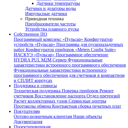
Датчики температуры
Датчики и дозаторы воды
Импульсные датчики
Приводная техника
Преобразователи частоты
Устройства плавного пуска
Собственное ПО
Программный комплекс «Пульсар»
Конфигуратор
устройств «Пульсар»
Программы для пусконаладочных
работ
Конфигуратор приборов «Meters Config Suite»
ИАСКУЭ «Пульсар»
Программное обеспечение
HYDRA PUL
M2M Сервер
Функциональные
характеристики встроенного программного обеспечения
Функциональные характеристики встроенного
программного обеспечения для счетчиков в компактном
и СПЛИТ корпусах
Поддержка и сервисы
Техническая поддержка
Поверка приборов
Ремонт
счетчиков
Восстановление паспорта
Отдел претензий
Расчет коллекторных узлов
Сервисные центры
Протоколы обмена
Контрактная сборка печатных плат
Покупателям
Оптово-розничным клиентам
Наши объекты
Документация
Проектировщикам