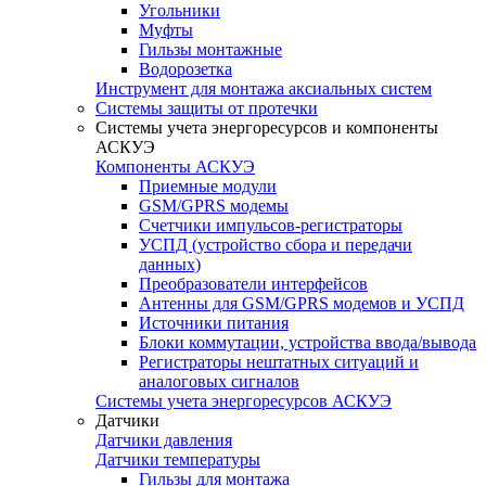
Угольники
Муфты
Гильзы монтажные
Водорозетка
Инструмент для монтажа аксиальных систем
Системы защиты от протечки
Системы учета энергоресурсов и компоненты
АСКУЭ
Компоненты АСКУЭ
Приемные модули
GSM/GPRS модемы
Счетчики импульсов-регистраторы
УСПД (устройство сбора и передачи
данных)
Преобразователи интерфейсов
Антенны для GSM/GPRS модемов и УСПД
Источники питания
Блоки коммутации, устройства ввода/вывода
Регистраторы нештатных ситуаций и
аналоговых сигналов
Системы учета энергоресурсов АСКУЭ
Датчики
Датчики давления
Датчики температуры
Гильзы для монтажа