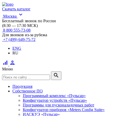
Скачать каталог
expand_more
Москва
Бесплатный звонок по России
(8:30 — 17:30 МСК)
8 800 555-73-08
Для звонков из-за рубежа
+7 (499) 649-75-72
ENG
RU
signal_cellular_alt
person
Меню
search
Продукция
Собственное ПО
Программный комплекс «Пульсар»
Конфигуратор устройств «Пульсар»
Программы для пусконаладочных работ
Конфигуратор приборов «Meters Config Suite»
ИАСКУЭ «Пульсар»