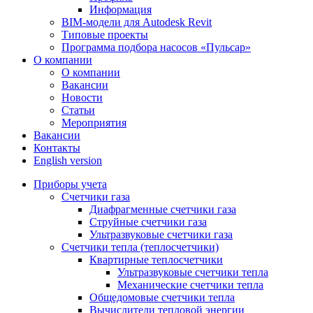
Информация
BIM-модели для Autodesk Revit
Типовые проекты
Программа подбора насосов «Пульсар»
О компании
О компании
Вакансии
Новости
Статьи
Мероприятия
Вакансии
Контакты
English version
Приборы учета
Счетчики газа
Диафрагменные счетчики газа
Струйные счетчики газа
Ультразвуковые счетчики газа
Счетчики тепла (теплосчетчики)
Квартирные теплосчетчики
Ультразвуковые счетчики тепла
Механические счетчики тепла
Общедомовые счетчики тепла
Вычислители тепловой энергии