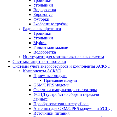
Тройники
Угольники
Водорозетка
Евроконус
Футорки
L-образные трубки
Радиальные фитинги
Тройники
Угольники
Муфты
Гильзы монтажные
Водорозетка
Инструмент для монтажа аксиальных систем
Системы защиты от протечки
Системы учета энергоресурсов и компоненты АСКУЭ
Компоненты АСКУЭ
Приемные модули
Приемные модули
GSM/GPRS модемы
Счетчики импульсов-регистраторы
УСПД (устройство сбора и передачи
данных)
Преобразователи интерфейсов
Антенны для GSM/GPRS модемов и УСПД
Источники питания