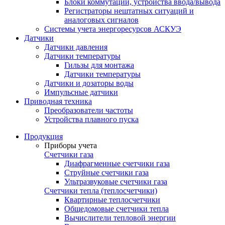
Блоки коммутации, устройства ввода/вывода
Регистраторы нештатных ситуаций и
аналоговых сигналов
Системы учета энергоресурсов АСКУЭ
Датчики
Датчики давления
Датчики температуры
Гильзы для монтажа
Датчики температуры
Датчики и дозаторы воды
Импульсные датчики
Приводная техника
Преобразователи частоты
Устройства плавного пуска
Продукция
Приборы учета
Счетчики газа
Диафрагменные счетчики газа
Струйные счетчики газа
Ультразвуковые счетчики газа
Счетчики тепла (теплосчетчики)
Квартирные теплосчетчики
Общедомовые счетчики тепла
Вычислители тепловой энергии