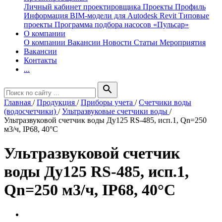
Личный кабинет проектировщика
Проекты
Профиль
Информация
BIM-модели для Autodesk Revit
Типовые
проекты
Программа подбора насосов «Пульсар»
О компании
О компании
Вакансии
Новости
Статьи
Мероприятия
Вакансии
Контакты
...
search
Главная
/
Продукция
/
Приборы учета
/
Счетчики воды
(водосчетчики)
/
Ультразвуковые счетчики воды
/
Ультразвуковой счетчик воды Ду125 RS-485, исп.1, Qn=250
м3/ч, IP68, 40°C
Ультразвуковой счетчик
воды Ду125 RS-485, исп.1,
Qn=250 м3/ч, IP68, 40°C