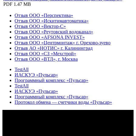
PDF
1.47 MB
Отзыв ООО «Перспектива»
Отзыв ООО «Искитимавтоматика»
Отзыв ООО «Вектор-С»
Отзыв ООО «Реутовский водоканал»
Отзыв ООО «AFSONA INVEST»
Отзыв ООО «Центрмонтаж» г. Орехово-зуево
Отзыв АО «НОТИС» г. Калининград
Отзыв ООО «СЗ «Мехстрой»
Отзыв ООО «ВТЛ», г. Москва
TestAll
ИАСКУЭ «Пульсар»
Программный комплекс «Пульсар»
TestAll
ИАСКУЭ «Пульсар»
Программный комплекс «Пульсар»
Протокол обмена — счетчики воды «Пульсар»