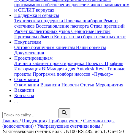
программного обеспечения для счетчиков в компактном
и СПЛИТ корпусах
Поддержка и сервисы
Техническая поддержка
Поверка приборов
Ремонт
счетчиков
Восстановление паспорта
Отдел претензий
Расчет коллекторных узлов
Сервисные центры
Протоколы обмена
Контрактная сборка печатных плат
Покупателям
Оптово-розничным клиентам
Наши объекты
Документация
Проектировщикам
Личный кабинет проектировщика
Проекты
Профиль
Информация
BIM-модели для Autodesk Revit
Типовые
проекты
Программа подбора насосов «Пульсар»
О компании
О компании
Вакансии
Новости
Статьи
Мероприятия
Вакансии
Контакты
...
search
Главная
/
Продукция
/
Приборы учета
/
Счетчики воды
(водосчетчики)
/
Ультразвуковые счетчики воды
/
Ультразвуковой счетчик воды Ду100 RS-485, исп.1, Qn=150