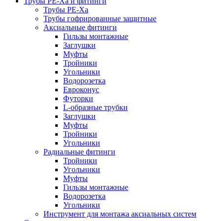
Трубы РЕ-Ха и фитинги
Трубы РЕ-Ха
Трубы гофрированные защитные
Аксиальные фитинги
Гильзы монтажные
Заглушки
Муфты
Тройники
Угольники
Водорозетка
Евроконус
Футорки
L-образные трубки
Заглушки
Муфты
Тройники
Угольники
Радиальные фитинги
Тройники
Угольники
Муфты
Гильзы монтажные
Водорозетка
Угольники
Инструмент для монтажа аксиальных систем