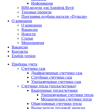
Информация
BIM-модели для Autodesk Revit
Типовые проекты
Программа подбора насосов «Пульсар»
О компании
О компании
Вакансии
Новости
Статьи
Мероприятия
Вакансии
Контакты
English version
Приборы учета
Счетчики газа
Диафрагменные счетчики газа
Струйные счетчики газа
Ультразвуковые счетчики газа
Счетчики тепла (теплосчетчики)
Квартирные теплосчетчики
Ультразвуковые счетчики тепла
Механические счетчики тепла
Общедомовые счетчики тепла
Вычислители тепловой энергии