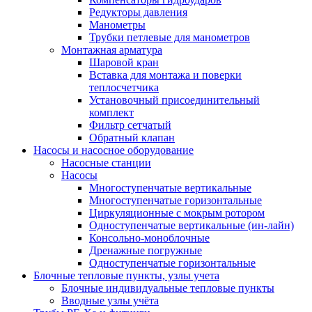
Редукторы давления
Манометры
Трубки петлевые для манометров
Монтажная арматура
Шаровой кран
Вставка для монтажа и поверки
теплосчетчика
Установочный присоединительный
комплект
Фильтр сетчатый
Обратный клапан
Насосы и насосное оборудование
Насосные станции
Насосы
Многоступенчатые вертикальные
Многоступенчатые горизонтальные
Циркуляционные с мокрым ротором
Одноступенчатые вертикальные (ин-лайн)
Консольно-моноблочные
Дренажные погружные
Одноступенчатые горизонтальные
Блочные тепловые пункты, узлы учета
Блочные индивидуальные тепловые пункты
Вводные узлы учёта