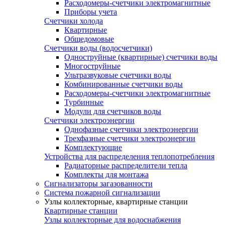
Расходомеры-счетчики электромагнитные
Приборы учета
Счетчики холода
Квартирные
Общедомовые
Счетчики воды (водосчетчики)
Одноструйные (квартирные) счетчики воды
Многоструйные
Ультразвуковые счетчики воды
Комбинированные счетчики воды
Расходомеры-счетчики электромагнитные
Турбинные
Модули для счетчиков воды
Счетчики электроэнергии
Однофазные счетчики электроэнергии
Трехфазные счетчики электроэнергии
Комплектующие
Устройства для распределения теплопотребления
Радиаторные распределители тепла
Комплекты для монтажа
Сигнализаторы загазованности
Система пожарной сигнализации
Узлы коллекторные, квартирные станции
Квартирные станции
Узлы коллекторные для водоснабжения