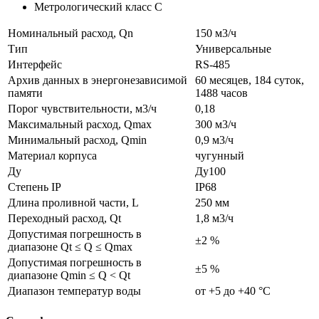
Метрологический класс С
Номинальный расход, Qn
150 м3/ч
Тип
Универсальные
Интерфейс
RS-485
Архив данных в энергонезависимой
60 месяцев, 184 суток,
памяти
1488 часов
Порог чувствительности, м3/ч
0,18
Максимальный расход, Qmax
300 м3/ч
Минимальный расход, Qmin
0,9 м3/ч
Материал корпуса
чугунный
Ду
Ду100
Степень IP
IP68
Длина проливной части, L
250 мм
Переходный расход, Qt
1,8 м3/ч
Допустимая погрешность в
±2 %
диапазоне Qt ≤ Q ≤ Qmax
Допустимая погрешность в
±5 %
диапазоне Qmin ≤ Q < Qt
Диапазон температур воды
от +5 до +40 °С