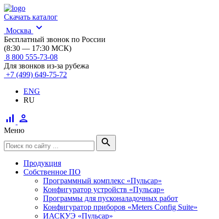
Скачать каталог
expand_more
Москва
Бесплатный звонок по России
(8:30 — 17:30 МСК)
8 800 555-73-08
Для звонков из-за рубежа
+7 (499) 649-75-72
ENG
RU
signal_cellular_alt
person
Меню
search
Продукция
Собственное ПО
Программный комплекс «Пульсар»
Конфигуратор устройств «Пульсар»
Программы для пусконаладочных работ
Конфигуратор приборов «Meters Config Suite»
ИАСКУЭ «Пульсар»