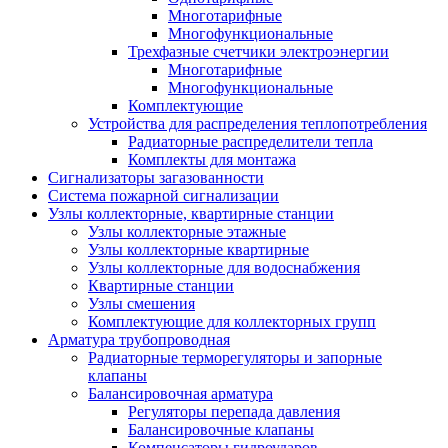
Многотарифные
Многофункциональные
Трехфазные счетчики электроэнергии
Многотарифные
Многофункциональные
Комплектующие
Устройства для распределения теплопотребления
Радиаторные распределители тепла
Комплекты для монтажа
Сигнализаторы загазованности
Система пожарной сигнализации
Узлы коллекторные, квартирные станции
Узлы коллекторные этажные
Узлы коллекторные квартирные
Узлы коллекторные для водоснабжения
Квартирные станции
Узлы смешения
Комплектующие для коллекторных групп
Арматура трубопроводная
Радиаторные терморегуляторы и запорные
клапаны
Балансировочная арматура
Регуляторы перепада давления
Балансировочные клапаны
Компенсаторы гидроударов