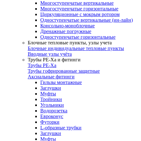
Многоступенчатые вертикальные
Многоступенчатые горизонтальные
Циркуляционные с мокрым ротором
Одноступенчатые вертикальные (ин-лайн)
Консольно-моноблочные
Дренажные погружные
Одноступенчатые горизонтальные
Блочные тепловые пункты, узлы учета
Блочные индивидуальные тепловые пункты
Вводные узлы учёта
Трубы РЕ-Ха и фитинги
Трубы РЕ-Ха
Трубы гофрированные защитные
Аксиальные фитинги
Гильзы монтажные
Заглушки
Муфты
Тройники
Угольники
Водорозетка
Евроконус
Футорки
L-образные трубки
Заглушки
Муфты