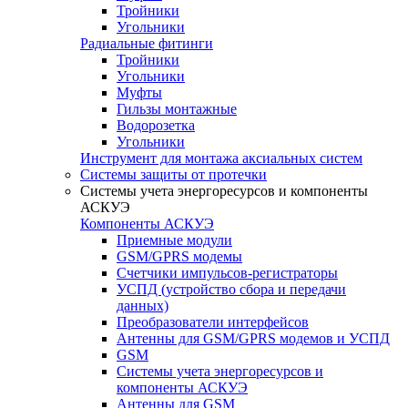
Тройники
Угольники
Радиальные фитинги
Тройники
Угольники
Муфты
Гильзы монтажные
Водорозетка
Угольники
Инструмент для монтажа аксиальных систем
Системы защиты от протечки
Системы учета энергоресурсов и компоненты
АСКУЭ
Компоненты АСКУЭ
Приемные модули
GSM/GPRS модемы
Счетчики импульсов-регистраторы
УСПД (устройство сбора и передачи
данных)
Преобразователи интерфейсов
Антенны для GSM/GPRS модемов и УСПД
GSM
Системы учета энергоресурсов и
компоненты АСКУЭ
Антенны для GSM