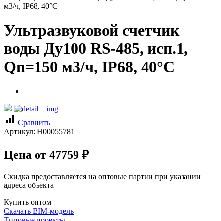
м3/ч, IP68, 40°C
Ультразвуковой счетчик
воды Ду100 RS-485, исп.1,
Qn=150 м3/ч, IP68, 40°C
signal_cellular_alt
Сравнить
Артикул:
Н00055781
Цена от
47759
₽
Скидка предоставляется на оптовые партии при указании
адреса объекта
Купить оптом
Скачать BIM-модель
Типовые проекты