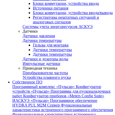
Блоки коммутации, устройства ввода
Источники питания
Блоки коммутации, устройства ввода/вывода
Регистраторы нештатных ситуаций и
аналоговых сигналов
Системы учета энергоресурсов АСКУЭ
Датчики
Датчики давления
Датчики температуры
Гильзы для монтажа
Датчики температуры
Датчики температуры
Датчики и дозаторы воды
Импульсные датчики
Приводная техника
Преобразователи частоты
Устройства плавного пуска
Собственное ПО
Программный комплекс «Пульсар»
Конфигуратор
устройств «Пульсар»
Программы для пусконаладочных
работ
Конфигуратор приборов «Meters Config Suite»
ИАСКУЭ «Пульсар»
Программное обеспечение
HYDRA PUL
M2M Сервер
Функциональные
характеристики встроенного программного обеспечения
Функциональные характеристики встроенного