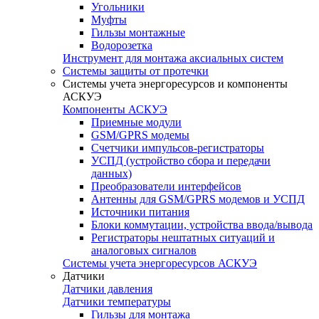
Угольники
Муфты
Гильзы монтажные
Водорозетка
Инструмент для монтажа аксиальных систем
Системы защиты от протечки
Системы учета энергоресурсов и компоненты
АСКУЭ
Компоненты АСКУЭ
Приемные модули
GSM/GPRS модемы
Счетчики импульсов-регистраторы
УСПД (устройство сбора и передачи
данных)
Преобразователи интерфейсов
Антенны для GSM/GPRS модемов и УСПД
Источники питания
Блоки коммутации, устройства ввода/вывода
Регистраторы нештатных ситуаций и
аналоговых сигналов
Системы учета энергоресурсов АСКУЭ
Датчики
Датчики давления
Датчики температуры
Гильзы для монтажа