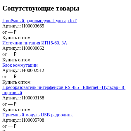
Сопутствующие товары
Приёмный радиомодуль Пульсар IoT
Артикул:
Н00003665
от —
₽
Купить оптом
Источник питания ИП15-60, 3А
Артикул:
Н00000062
от —
₽
Купить оптом
Блок коммутации
Артикул:
Н00002512
от —
₽
Купить оптом
Преобразователь интерфейсов RS-485 - Ethernet «Пульсар» 8-
портовый
Артикул:
Н00003158
от —
₽
Купить оптом
Приемный модуль USB радиолинк
Артикул:
Н00005708
от —
₽