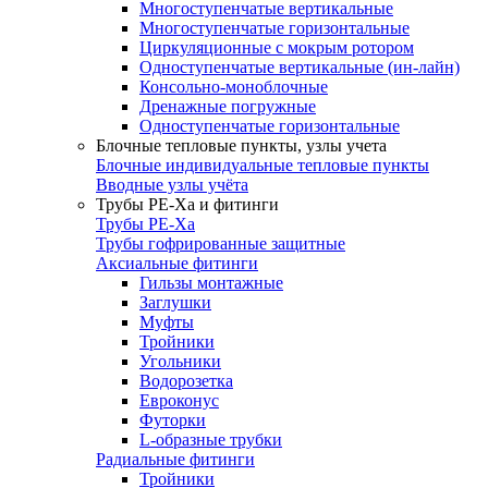
Многоступенчатые вертикальные
Многоступенчатые горизонтальные
Циркуляционные с мокрым ротором
Одноступенчатые вертикальные (ин-лайн)
Консольно-моноблочные
Дренажные погружные
Одноступенчатые горизонтальные
Блочные тепловые пункты, узлы учета
Блочные индивидуальные тепловые пункты
Вводные узлы учёта
Трубы РЕ-Ха и фитинги
Трубы РЕ-Ха
Трубы гофрированные защитные
Аксиальные фитинги
Гильзы монтажные
Заглушки
Муфты
Тройники
Угольники
Водорозетка
Евроконус
Футорки
L-образные трубки
Радиальные фитинги
Тройники