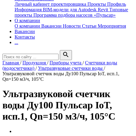
Личный кабинет проектировщика
Проекты
Профиль
Информация
BIM-модели для Autodesk Revit
Типовые
проекты
Программа подбора насосов «Пульсар»
О компании
О компании
Вакансии
Новости
Статьи
Мероприятия
Вакансии
Контакты
...
search
Главная
/
Продукция
/
Приборы учета
/
Счетчики воды
(водосчетчики)
/
Ультразвуковые счетчики воды
/
Ультразвуковой счетчик воды Ду100 Пульсар IoT, исп.1,
Qn=150 м3/ч, 105°C
Ультразвуковой счетчик
воды Ду100 Пульсар IoT,
исп.1, Qn=150 м3/ч, 105°C