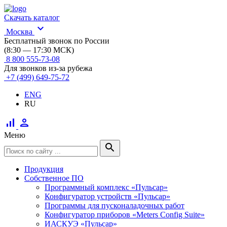
Скачать каталог
expand_more
Москва
Бесплатный звонок по России
(8:30 — 17:30 МСК)
8 800 555-73-08
Для звонков из-за рубежа
+7 (499) 649-75-72
ENG
RU
signal_cellular_alt
person
Меню
search
Продукция
Собственное ПО
Программный комплекс «Пульсар»
Конфигуратор устройств «Пульсар»
Программы для пусконаладочных работ
Конфигуратор приборов «Meters Config Suite»
ИАСКУЭ «Пульсар»