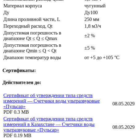
Материал корпуса
чугунный
Ду
Ду100
Длина проливной части, L
250 мм
Переходный расход, Qt
1,8 м3/ч
Допустимая погрешность в
±2 %
диапазоне Qt ≤ Q ≤ Qmax
Допустимая погрешность в
±5 %
диапазоне Qmin ≤ Q < Qt
Диапазон температур воды
от +5 до +105 °С
Сертификаты:
Действителен до:
Сертификат об утверждении типа средств
измерений — Счетчики воды ультразвуковые
08.05.2029
«Пульсар»
PDF
0.3 MB
Сертификат об утверждении типа средств
измерений в Казахстане — Счетчики воды
08.05.2029
ультразвуковые «Пульсар»
PDF
0.19 MB