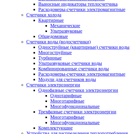
Выносные индикаторы теплосчетчика
Расходомеры-счетчики электромагнитные
Счетчики холода
Квартирные
Механические
Ультразвуковые
Общедомовые
Счетчики воды (водосчетчики)
Одноструйные (квартирные) счетчики воды
Многоструйные
Турбинные
Ультразвуковые счетчики воды
Комбинированные счетчики воды
Расходомеры-счетчики электромагнитные
Модули для счетчиков воды
Счетчики электроэнергии
Однофазные счетчики электроэнергии
Однотарифные
Многотарифные
Многофункциональные
Трехфазные счетчики электроэнергии
Многотарифные
Многофункциональные
Комплектующие
Устройства для распределения теплопотребления