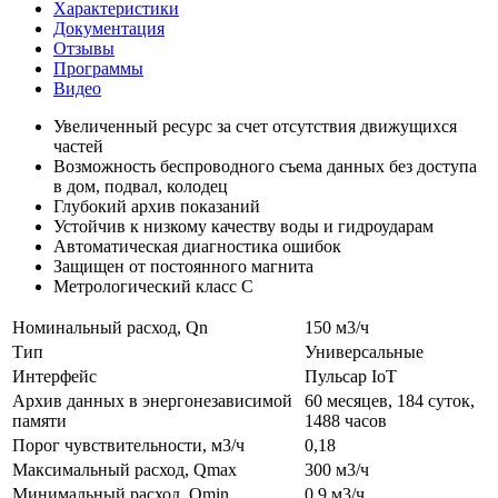
Характеристики
Документация
Отзывы
Программы
Видео
Увеличенный ресурс за счет отсутствия движущихся
частей
Возможность беспроводного съема данных без доступа
в дом, подвал, колодец
Глубокий архив показаний
Устойчив к низкому качеству воды и гидроударам
Автоматическая диагностика ошибок
Защищен от постоянного магнита
Метрологический класс С
Номинальный расход, Qn
150 м3/ч
Тип
Универсальные
Интерфейс
Пульсар IoT
Архив данных в энергонезависимой
60 месяцев, 184 суток,
памяти
1488 часов
Порог чувствительности, м3/ч
0,18
Максимальный расход, Qmax
300 м3/ч
Минимальный расход, Qmin
0,9 м3/ч