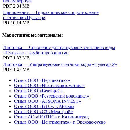
новом корпусе
PDF
2.34 MB
Приложение — Гидравлическое сопротивление
счетчиков «Пульсар»
PDF
0.14 MB
Маркетинговые материалы:
Листовка — Сравнение ультразвуковых счетчиков воды
«Пульсар» с комбинированными
PDF
1.32 MB
Листовка — Ультразвуковые счетчики воды «Пульсар У»
PDF
1.47 MB
Отзыв ООО «Перспектива»
Отзыв ООО «Искитимавтоматика»
Отзыв ООО «Вектор-С»
Отзыв ООО «Реутовский водоканал»
Отзыв ООО «AFSONA INVEST»
Отзыв ООО «ВТЛ», г. Москва
Отзыв ООО «СЗ «Мехстрой»
Отзыв АО «НОТИС» г. Калининград
Отзыв ООО «Центрмонтаж» г. Орехово-зуево