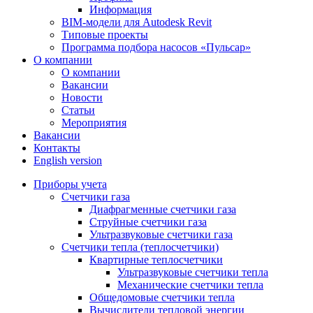
Информация
BIM-модели для Autodesk Revit
Типовые проекты
Программа подбора насосов «Пульсар»
О компании
О компании
Вакансии
Новости
Статьи
Мероприятия
Вакансии
Контакты
English version
Приборы учета
Счетчики газа
Диафрагменные счетчики газа
Струйные счетчики газа
Ультразвуковые счетчики газа
Счетчики тепла (теплосчетчики)
Квартирные теплосчетчики
Ультразвуковые счетчики тепла
Механические счетчики тепла
Общедомовые счетчики тепла
Вычислители тепловой энергии