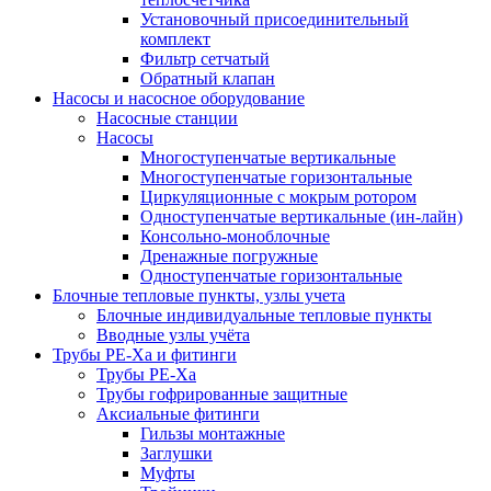
Установочный присоединительный
комплект
Фильтр сетчатый
Обратный клапан
Насосы и насосное оборудование
Насосные станции
Насосы
Многоступенчатые вертикальные
Многоступенчатые горизонтальные
Циркуляционные с мокрым ротором
Одноступенчатые вертикальные (ин-лайн)
Консольно-моноблочные
Дренажные погружные
Одноступенчатые горизонтальные
Блочные тепловые пункты, узлы учета
Блочные индивидуальные тепловые пункты
Вводные узлы учёта
Трубы РЕ-Ха и фитинги
Трубы РЕ-Ха
Трубы гофрированные защитные
Аксиальные фитинги
Гильзы монтажные
Заглушки
Муфты