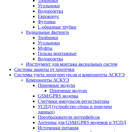
Тройники
Угольники
Водорозетка
Евроконус
Футорки
L-образные трубки
Радиальные фитинги
Тройники
Угольники
Муфты
Гильзы монтажные
Водорозетка
Инструмент для монтажа аксиальных систем
Системы защиты от протечки
Системы учета энергоресурсов и компоненты АСКУЭ
Компоненты АСКУЭ
Приемные модули
Приемные модули
GSM/GPRS модемы
Счетчики импульсов-регистраторы
УСПД (устройство сбора и передачи
данных)
Преобразователи интерфейсов
Антенны для GSM/GPRS модемов и УСПД
Источники питания