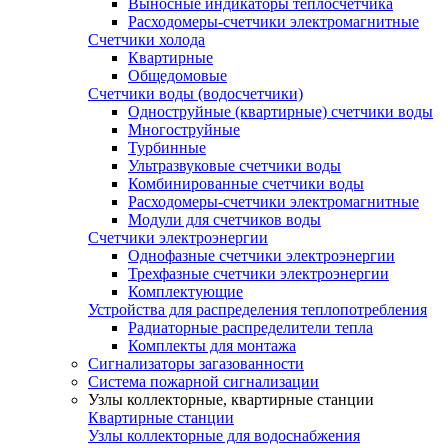
Выносные индикаторы теплосчетчика
Расходомеры-счетчики электромагнитные
Счетчики холода
Квартирные
Общедомовые
Счетчики воды (водосчетчики)
Одноструйные (квартирные) счетчики воды
Многоструйные
Турбинные
Ультразвуковые счетчики воды
Комбинированные счетчики воды
Расходомеры-счетчики электромагнитные
Модули для счетчиков воды
Счетчики электроэнергии
Однофазные счетчики электроэнергии
Трехфазные счетчики электроэнергии
Комплектующие
Устройства для распределения теплопотребления
Радиаторные распределители тепла
Комплекты для монтажа
Сигнализаторы загазованности
Система пожарной сигнализации
Узлы коллекторные, квартирные станции
Квартирные станции
Узлы коллекторные для водоснабжения