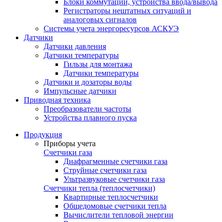
Блоки коммутации, устройства ввода/вывода
Регистраторы нештатных ситуаций и
аналоговых сигналов
Системы учета энергоресурсов АСКУЭ
Датчики
Датчики давления
Датчики температуры
Гильзы для монтажа
Датчики температуры
Датчики и дозаторы воды
Импульсные датчики
Приводная техника
Преобразователи частоты
Устройства плавного пуска
Продукция
Приборы учета
Счетчики газа
Диафрагменные счетчики газа
Струйные счетчики газа
Ультразвуковые счетчики газа
Счетчики тепла (теплосчетчики)
Квартирные теплосчетчики
Общедомовые счетчики тепла
Вычислители тепловой энергии