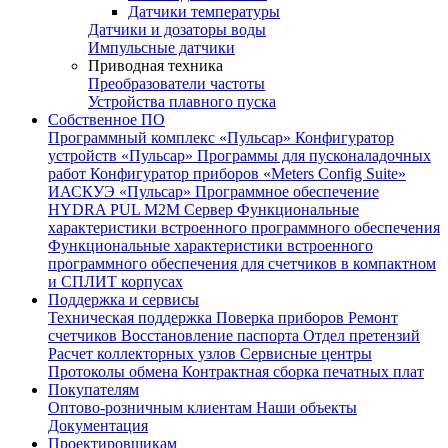
Датчики температуры
Датчики и дозаторы воды
Импульсные датчики
Приводная техника
Преобразователи частоты
Устройства плавного пуска
Собственное ПО
Программный комплекс «Пульсар»
Конфигуратор
устройств «Пульсар»
Программы для пусконаладочных
работ
Конфигуратор приборов «Meters Config Suite»
ИАСКУЭ «Пульсар»
Программное обеспечение
HYDRA PUL
M2M Сервер
Функциональные
характеристики встроенного программного обеспечения
Функциональные характеристики встроенного
программного обеспечения для счетчиков в компактном
и СПЛИТ корпусах
Поддержка и сервисы
Техническая поддержка
Поверка приборов
Ремонт
счетчиков
Восстановление паспорта
Отдел претензий
Расчет коллекторных узлов
Сервисные центры
Протоколы обмена
Контрактная сборка печатных плат
Покупателям
Оптово-розничным клиентам
Наши объекты
Документация
Проектировщикам