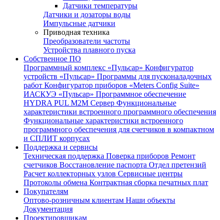
Датчики температуры
Датчики и дозаторы воды
Импульсные датчики
Приводная техника
Преобразователи частоты
Устройства плавного пуска
Собственное ПО
Программный комплекс «Пульсар»
Конфигуратор
устройств «Пульсар»
Программы для пусконаладочных
работ
Конфигуратор приборов «Meters Config Suite»
ИАСКУЭ «Пульсар»
Программное обеспечение
HYDRA PUL
M2M Сервер
Функциональные
характеристики встроенного программного обеспечения
Функциональные характеристики встроенного
программного обеспечения для счетчиков в компактном
и СПЛИТ корпусах
Поддержка и сервисы
Техническая поддержка
Поверка приборов
Ремонт
счетчиков
Восстановление паспорта
Отдел претензий
Расчет коллекторных узлов
Сервисные центры
Протоколы обмена
Контрактная сборка печатных плат
Покупателям
Оптово-розничным клиентам
Наши объекты
Документация
Проектировщикам