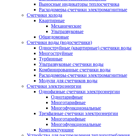
Выносные индикаторы теплосчетчика
Расходомеры-счетчики электромагнитные
Счетчики холода
Квартирные
Механические
Ультразвуковые
Общедомовые
Счетчики воды (водосчетчики)
Одноструйные (квартирные) счетчики воды
Многоструйные
Турбинные
Ультразвуковые счетчики воды
Комбинированные счетчики воды
Расходомеры-счетчики электромагнитные
Модули для счетчиков воды
Счетчики электроэнергии
Однофазные счетчики электроэнергии
Однотарифные
Многотарифные
Многофункциональные
Трехфазные счетчики электроэнергии
Многотарифные
Многофункциональные
Комплектующие
Устройства для распределения теплопотребления