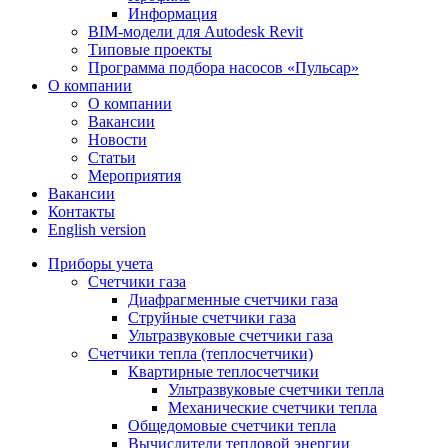
Информация
BIM-модели для Autodesk Revit
Типовые проекты
Программа подбора насосов «Пульсар»
О компании
О компании
Вакансии
Новости
Статьи
Мероприятия
Вакансии
Контакты
English version
Приборы учета
Счетчики газа
Диафрагменные счетчики газа
Струйные счетчики газа
Ультразвуковые счетчики газа
Счетчики тепла (теплосчетчики)
Квартирные теплосчетчики
Ультразвуковые счетчики тепла
Механические счетчики тепла
Общедомовые счетчики тепла
Вычислители тепловой энергии