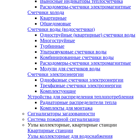
Выносные индикаторы теплосчетчика
Расходомеры-счетчики электромагнитные
Счетчики холода
Квартирные
Общедомовые
Счетчики воды (водосчетчики)
Одноструйные (квартирные) счетчики воды
Многоструйные
Турбинные
Ультразвуковые счетчики воды
Комбинированные счетчики воды
Расходомеры-счетчики электромагнитные
Модули для счетчиков воды
Счетчики электроэнергии
Однофазные счетчики электроэнергии
Трехфазные счетчики электроэнергии
Комплектующие
Устройства для распределения теплопотребления
Радиаторные распределители тепла
Комплекты для монтажа
Сигнализаторы загазованности
Система пожарной сигнализации
Узлы коллекторные, квартирные станции
Квартирные станции
Узлы коллекторные для водоснабжения