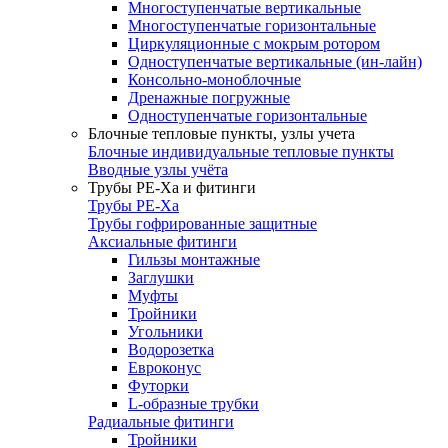
Многоступенчатые вертикальные
Многоступенчатые горизонтальные
Циркуляционные с мокрым ротором
Одноступенчатые вертикальные (ин-лайн)
Консольно-моноблочные
Дренажные погружные
Одноступенчатые горизонтальные
Блочные тепловые пункты, узлы учета
Блочные индивидуальные тепловые пункты
Вводные узлы учёта
Трубы РЕ-Ха и фитинги
Трубы РЕ-Ха
Трубы гофрированные защитные
Аксиальные фитинги
Гильзы монтажные
Заглушки
Муфты
Тройники
Угольники
Водорозетка
Евроконус
Футорки
L-образные трубки
Радиальные фитинги
Тройники