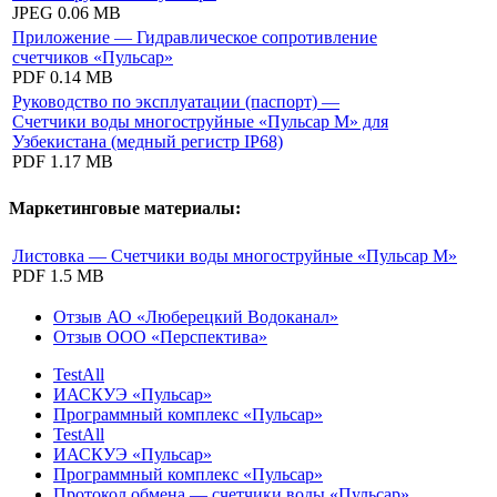
JPEG
0.06 MB
Приложение — Гидравлическое сопротивление
счетчиков «Пульсар»
PDF
0.14 MB
Руководство по эксплуатации (паспорт) —
Счетчики воды многоструйные «Пульсар М» для
Узбекистана (медный регистр IP68)
PDF
1.17 MB
Маркетинговые материалы:
Листовка — Счетчики воды многоструйные «Пульсар М»
PDF
1.5 MB
Отзыв АО «Люберецкий Водоканал»
Отзыв ООО «Перспектива»
TestAll
ИАСКУЭ «Пульсар»
Программный комплекс «Пульсар»
TestAll
ИАСКУЭ «Пульсар»
Программный комплекс «Пульсар»
Протокол обмена — счетчики воды «Пульсар»