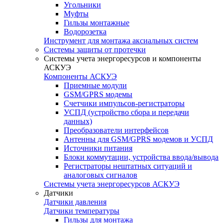
Угольники
Муфты
Гильзы монтажные
Водорозетка
Инструмент для монтажа аксиальных систем
Системы защиты от протечки
Системы учета энергоресурсов и компоненты
АСКУЭ
Компоненты АСКУЭ
Приемные модули
GSM/GPRS модемы
Счетчики импульсов-регистраторы
УСПД (устройство сбора и передачи
данных)
Преобразователи интерфейсов
Антенны для GSM/GPRS модемов и УСПД
Источники питания
Блоки коммутации, устройства ввода/вывода
Регистраторы нештатных ситуаций и
аналоговых сигналов
Системы учета энергоресурсов АСКУЭ
Датчики
Датчики давления
Датчики температуры
Гильзы для монтажа