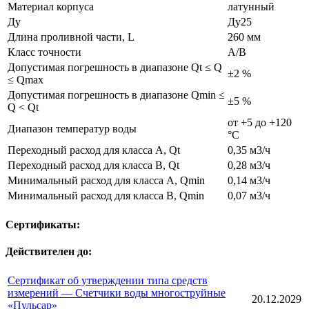
Материал корпуса
латунный
Ду
Ду25
Длина проливной части, L
260 мм
Класс точности
A/B
Допустимая погрешность в диапазоне Qt ≤ Q
±2 %
≤ Qmax
Допустимая погрешность в диапазоне Qmin ≤
±5 %
Q < Qt
от +5 до +120
Диапазон температур воды
°С
Переходный расход для класса A, Qt
0,35 м3/ч
Переходный расход для класса B, Qt
0,28 м3/ч
Минимальный расход для класса A, Qmin
0,14 м3/ч
Минимальный расход для класса B, Qmin
0,07 м3/ч
Сертификаты:
Действителен до:
Сертификат об утверждении типа средств
измерений — Счетчики воды многоструйные
20.12.2029
«Пульсар»