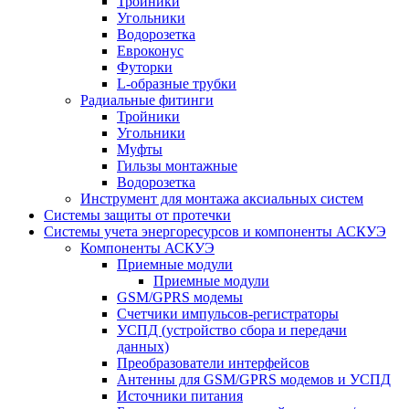
Тройники
Угольники
Водорозетка
Евроконус
Футорки
L-образные трубки
Радиальные фитинги
Тройники
Угольники
Муфты
Гильзы монтажные
Водорозетка
Инструмент для монтажа аксиальных систем
Системы защиты от протечки
Системы учета энергоресурсов и компоненты АСКУЭ
Компоненты АСКУЭ
Приемные модули
Приемные модули
GSM/GPRS модемы
Счетчики импульсов-регистраторы
УСПД (устройство сбора и передачи
данных)
Преобразователи интерфейсов
Антенны для GSM/GPRS модемов и УСПД
Источники питания