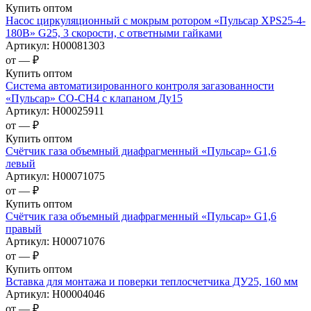
Купить оптом
Насос циркуляционный с мокрым ротором «Пульсар XPS25-4-
180В» G25, 3 скорости, с ответными гайками
Артикул:
Н00081303
от —
₽
Купить оптом
Система автоматизированного контроля загазованности
«Пульсар» CO-CH4 c клапаном Ду15
Артикул:
Н00025911
от —
₽
Купить оптом
Счётчик газа объемный диафрагменный «Пульсар» G1,6
левый
Артикул:
Н00071075
от —
₽
Купить оптом
Счётчик газа объемный диафрагменный «Пульсар» G1,6
правый
Артикул:
Н00071076
от —
₽
Купить оптом
Вставка для монтажа и поверки теплосчетчика ДУ25, 160 мм
Артикул:
Н00004046
от —
₽