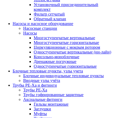
Установочный присоединительный
комплект
Фильтр сетчатый
Обратный клапан
Насосы и насосное оборудование
Насосные станции
Насосы
Многоступенчатые вертикальные
Многоступенчатые горизонтальные
Циркуляционные с мокрым ротором
Одноступенчатые вертикальные (ин-лайн)
Консольно-моноблочные
Дренажные погружные
Одноступенчатые горизонтальные
Блочные тепловые пункты, узлы учета
Блочные индивидуальные тепловые пункты
Вводные узлы учёта
Трубы РЕ-Ха и фитинги
Трубы РЕ-Ха
Трубы гофрированные защитные
Аксиальные фитинги
Гильзы монтажные
Заглушки
Муфты