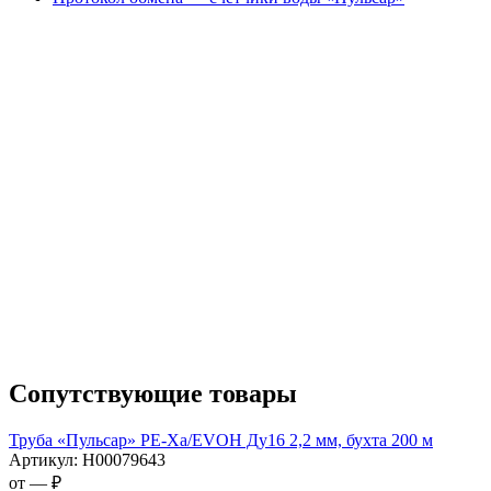
Сопутствующие товары
Труба «Пульсар» РЕ-Ха/EVOH Ду16 2,2 мм, бухта 200 м
Артикул:
Н00079643
от —
₽