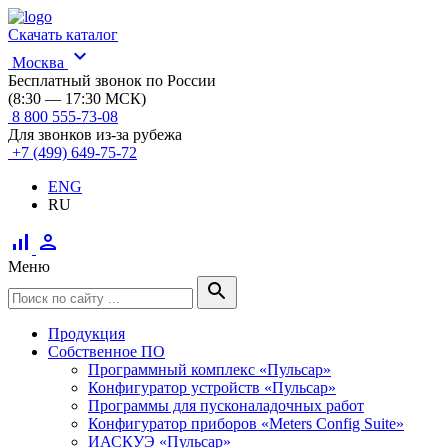
Скачать каталог
expand_more
Москва
Бесплатный звонок по России
(8:30 — 17:30 МСК)
8 800 555-73-08
Для звонков из-за рубежа
+7 (499) 649-75-72
ENG
RU
signal_cellular_alt
person
Меню
search
Продукция
Собственное ПО
Программный комплекс «Пульсар»
Конфигуратор устройств «Пульсар»
Программы для пусконаладочных работ
Конфигуратор приборов «Meters Config Suite»
ИАСКУЭ «Пульсар»