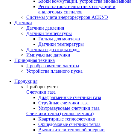
Блоки коммутации, устройства ввода/вывода
Регистраторы нештатных ситуаций и
аналоговых сигналов
Системы учета энергоресурсов АСКУЭ
Датчики
Датчики давления
Датчики температуры
Гильзы для монтажа
Датчики температуры
Датчики и дозаторы воды
Импульсные датчики
Приводная техника
Преобразователи частоты
Устройства плавного пуска
Продукция
Приборы учета
Счетчики газа
Диафрагменные счетчики газа
Струйные счетчики газа
Ультразвуковые счетчики газа
Счетчики тепла (теплосчетчики)
Квартирные теплосчетчики
Общедомовые счетчики тепла
Вычислители тепловой энергии