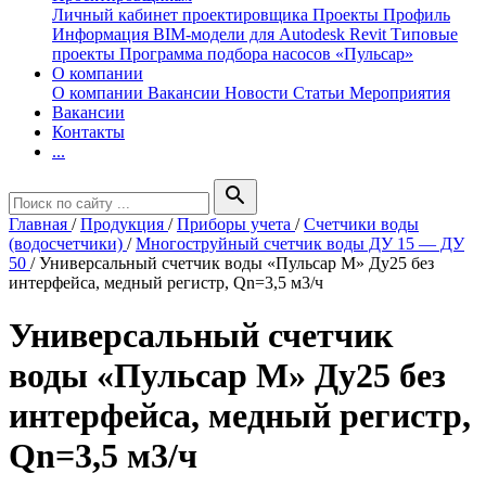
Личный кабинет проектировщика
Проекты
Профиль
Информация
BIM-модели для Autodesk Revit
Типовые
проекты
Программа подбора насосов «Пульсар»
О компании
О компании
Вакансии
Новости
Статьи
Мероприятия
Вакансии
Контакты
...
search
Главная
/
Продукция
/
Приборы учета
/
Счетчики воды
(водосчетчики)
/
Многоструйный счетчик воды ДУ 15 — ДУ
50
/
Универсальный счетчик воды «Пульсар М» Ду25 без
интерфейса, медный регистр, Qn=3,5 м3/ч
Универсальный счетчик
воды «Пульсар М» Ду25 без
интерфейса, медный регистр,
Qn=3,5 м3/ч