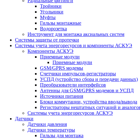
Радиальные фитинги
Тройники
Угольники
Муфты
Гильзы монтажные
Водорозетка
Инструмент для монтажа аксиальных систем
Системы защиты от протечки
Системы учета энергоресурсов и компоненты АСКУЭ
Компоненты АСКУЭ
Приемные модули
Приемные модули
GSM/GPRS модемы
Счетчики импульсов-регистраторы
УСПД (устройство сбора и передачи данных)
Преобразователи интерфейсов
Антенны для GSM/GPRS модемов и УСПД
Источники питания
Блоки коммутации, устройства ввода/вывода
Регистраторы нештатных ситуаций и аналого
Системы учета энергоресурсов АСКУЭ
Датчики
Датчики давления
Датчики температуры
Гильзы для монтажа