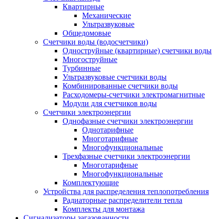
Квартирные
Механические
Ультразвуковые
Общедомовые
Счетчики воды (водосчетчики)
Одноструйные (квартирные) счетчики воды
Многоструйные
Турбинные
Ультразвуковые счетчики воды
Комбинированные счетчики воды
Расходомеры-счетчики электромагнитные
Модули для счетчиков воды
Счетчики электроэнергии
Однофазные счетчики электроэнергии
Однотарифные
Многотарифные
Многофункциональные
Трехфазные счетчики электроэнергии
Многотарифные
Многофункциональные
Комплектующие
Устройства для распределения теплопотребления
Радиаторные распределители тепла
Комплекты для монтажа
Сигнализаторы загазованности