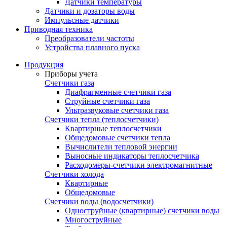
Датчики температуры
Датчики и дозаторы воды
Импульсные датчики
Приводная техника
Преобразователи частоты
Устройства плавного пуска
Продукция
Приборы учета
Счетчики газа
Диафрагменные счетчики газа
Струйные счетчики газа
Ультразвуковые счетчики газа
Счетчики тепла (теплосчетчики)
Квартирные теплосчетчики
Общедомовые счетчики тепла
Вычислители тепловой энергии
Выносные индикаторы теплосчетчика
Расходомеры-счетчики электромагнитные
Счетчики холода
Квартирные
Общедомовые
Счетчики воды (водосчетчики)
Одноструйные (квартирные) счетчики воды
Многоструйные