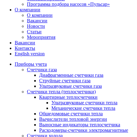
Программа подбора насосов «Пульсар»
О компании
О компании
Вакансии
Новости
Статьи
Мероприятия
Вакансии
Контакты
English version
Приборы учета
Счетчики газа
Диафрагменные счетчики газа
Струйные счетчики газа
Ультразвуковые счетчики газа
Счетчики тепла (теплосчетчики)
Квартирные теплосчетчики
Ультразвуковые счетчики тепла
Механические счетчики тепла
Общедомовые счетчики тепла
Вычислители тепловой энергии
Выносные индикаторы теплосчетчика
Расходомеры-счетчики электромагнитные
Счетчики холода