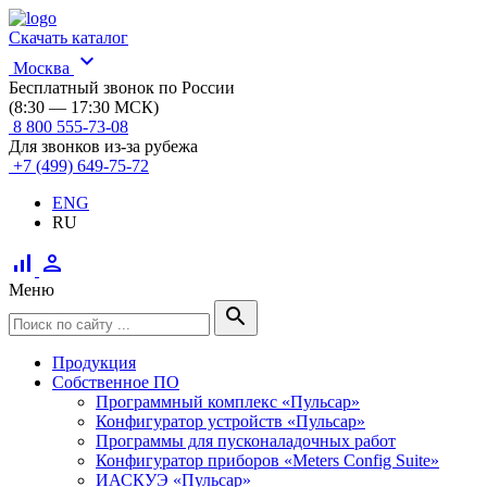
Скачать каталог
expand_more
Москва
Бесплатный звонок по России
(8:30 — 17:30 МСК)
8 800 555-73-08
Для звонков из-за рубежа
+7 (499) 649-75-72
ENG
RU
signal_cellular_alt
person
Меню
search
Продукция
Собственное ПО
Программный комплекс «Пульсар»
Конфигуратор устройств «Пульсар»
Программы для пусконаладочных работ
Конфигуратор приборов «Meters Config Suite»
ИАСКУЭ «Пульсар»