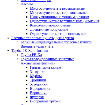
Насосы
Многоступенчатые вертикальные
Многоступенчатые горизонтальные
Циркуляционные с мокрым ротором
Одноступенчатые вертикальные (ин-лайн)
Консольно-моноблочные
Дренажные погружные
Одноступенчатые горизонтальные
Блочные тепловые пункты, узлы учета
Блочные индивидуальные тепловые пункты
Вводные узлы учёта
Трубы РЕ-Ха и фитинги
Трубы РЕ-Ха
Трубы гофрированные защитные
Аксиальные фитинги
Гильзы монтажные
Заглушки
Муфты
Тройники
Угольники
Водорозетка
Евроконус
Футорки
L-образные трубки