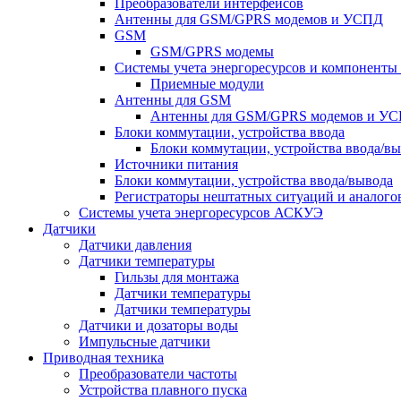
Преобразователи интерфейсов
Антенны для GSM/GPRS модемов и УСПД
GSM
GSM/GPRS модемы
Системы учета энергоресурсов и компонент
Приемные модули
Антенны для GSM
Антенны для GSM/GPRS модемов и У
Блоки коммутации, устройства ввода
Блоки коммутации, устройства ввода/в
Источники питания
Блоки коммутации, устройства ввода/вывода
Регистраторы нештатных ситуаций и аналого
Системы учета энергоресурсов АСКУЭ
Датчики
Датчики давления
Датчики температуры
Гильзы для монтажа
Датчики температуры
Датчики температуры
Датчики и дозаторы воды
Импульсные датчики
Приводная техника
Преобразователи частоты
Устройства плавного пуска