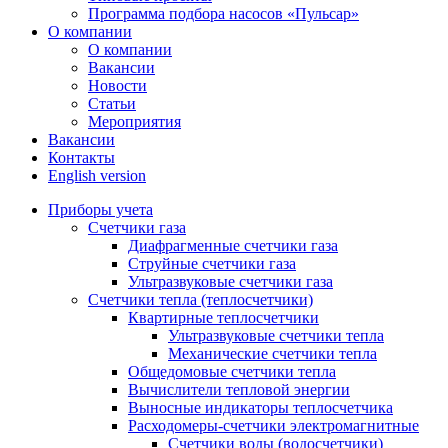
Программа подбора насосов «Пульсар»
О компании
О компании
Вакансии
Новости
Статьи
Мероприятия
Вакансии
Контакты
English version
Приборы учета
Счетчики газа
Диафрагменные счетчики газа
Струйные счетчики газа
Ультразвуковые счетчики газа
Счетчики тепла (теплосчетчики)
Квартирные теплосчетчики
Ультразвуковые счетчики тепла
Механические счетчики тепла
Общедомовые счетчики тепла
Вычислители тепловой энергии
Выносные индикаторы теплосчетчика
Расходомеры-счетчики электромагнитные
Счетчики воды (водосчетчики)