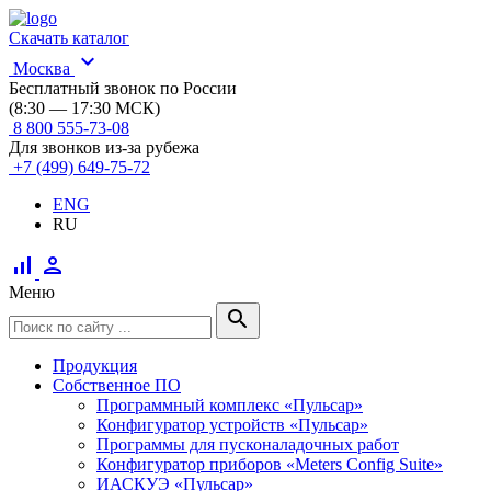
Скачать каталог
expand_more
Москва
Бесплатный звонок по России
(8:30 — 17:30 МСК)
8 800 555-73-08
Для звонков из-за рубежа
+7 (499) 649-75-72
ENG
RU
signal_cellular_alt
person
Меню
search
Продукция
Собственное ПО
Программный комплекс «Пульсар»
Конфигуратор устройств «Пульсар»
Программы для пусконаладочных работ
Конфигуратор приборов «Meters Config Suite»
ИАСКУЭ «Пульсар»