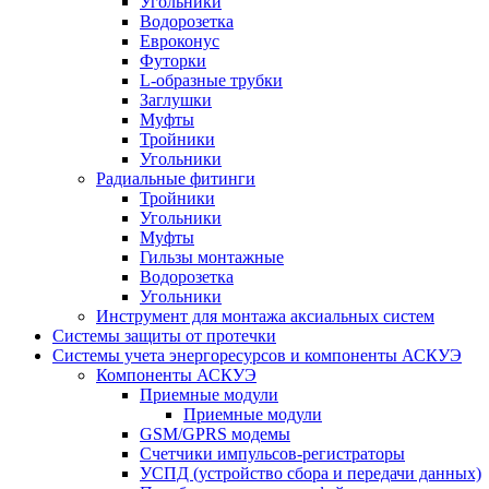
Угольники
Водорозетка
Евроконус
Футорки
L-образные трубки
Заглушки
Муфты
Тройники
Угольники
Радиальные фитинги
Тройники
Угольники
Муфты
Гильзы монтажные
Водорозетка
Угольники
Инструмент для монтажа аксиальных систем
Системы защиты от протечки
Системы учета энергоресурсов и компоненты АСКУЭ
Компоненты АСКУЭ
Приемные модули
Приемные модули
GSM/GPRS модемы
Счетчики импульсов-регистраторы
УСПД (устройство сбора и передачи данных)