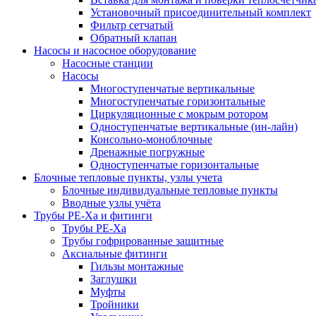
Установочный присоединительный комплект
Фильтр сетчатый
Обратный клапан
Насосы и насосное оборудование
Насосные станции
Насосы
Многоступенчатые вертикальные
Многоступенчатые горизонтальные
Циркуляционные с мокрым ротором
Одноступенчатые вертикальные (ин-лайн)
Консольно-моноблочные
Дренажные погружные
Одноступенчатые горизонтальные
Блочные тепловые пункты, узлы учета
Блочные индивидуальные тепловые пункты
Вводные узлы учёта
Трубы РЕ-Ха и фитинги
Трубы РЕ-Ха
Трубы гофрированные защитные
Аксиальные фитинги
Гильзы монтажные
Заглушки
Муфты
Тройники