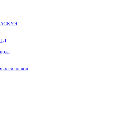
ы АСКУЭ
СПД
ывода
вых сигналов