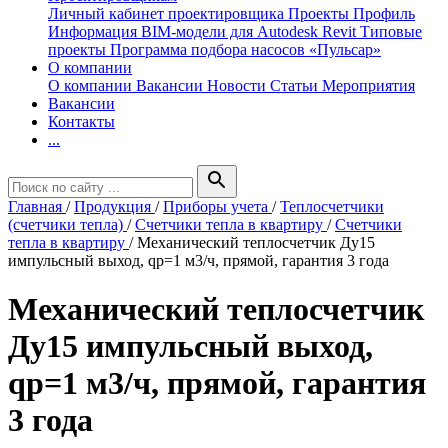
Личный кабинет проектировщика
Проекты
Профиль
Информация
BIM-модели для Autodesk Revit
Типовые
проекты
Программа подбора насосов «Пульсар»
О компании
О компании
Вакансии
Новости
Статьи
Мероприятия
Вакансии
Контакты
...
search
Главная
/
Продукция
/
Приборы учета
/
Теплосчетчики
(счетчики тепла)
/
Счетчики тепла в квартиру
/
Счетчики
тепла в квартиру
/
Механический теплосчетчик Ду15
импульсный выход, qp=1 м3/ч, прямой, гарантия 3 года
Механический теплосчетчик
Ду15 импульсный выход,
qp=1 м3/ч, прямой, гарантия
3 года