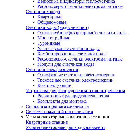
Выносные индикаторы теплосчетчика
Расходомеры-счетчики электромагнитные
Счетчики холода
Квартирные
Общедомовые
Счетчики воды (водосчетчики)
Одноструйные (квартирные) счетчики воды
Многоструйные
Турбинные
Ультразвуковые счетчики воды
Комбинированные счетчики воды
Расходомеры-счетчики электромагнитные
Модули для счетчиков воды
Счетчики электроэнергии
Однофазные счетчики электроэнергии
Трехфазные счетчики электроэнергии
Комплектующие
Устройства для распределения теплопотребления
Радиаторные распределители тепла
Комплекты для монтажа
Сигнализаторы загазованности
Система пожарной сигнализации
Узлы коллекторные, квартирные станции
Квартирные станции
Узлы коллекторные для водоснабжения