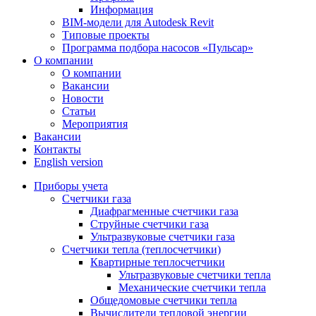
Информация
BIM-модели для Autodesk Revit
Типовые проекты
Программа подбора насосов «Пульсар»
О компании
О компании
Вакансии
Новости
Статьи
Мероприятия
Вакансии
Контакты
English version
Приборы учета
Счетчики газа
Диафрагменные счетчики газа
Струйные счетчики газа
Ультразвуковые счетчики газа
Счетчики тепла (теплосчетчики)
Квартирные теплосчетчики
Ультразвуковые счетчики тепла
Механические счетчики тепла
Общедомовые счетчики тепла
Вычислители тепловой энергии