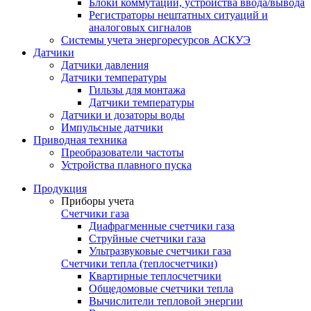
Блоки коммутации, устройства ввода/вывода
Регистраторы нештатных ситуаций и
аналоговых сигналов
Системы учета энергоресурсов АСКУЭ
Датчики
Датчики давления
Датчики температуры
Гильзы для монтажа
Датчики температуры
Датчики и дозаторы воды
Импульсные датчики
Приводная техника
Преобразователи частоты
Устройства плавного пуска
Продукция
Приборы учета
Счетчики газа
Диафрагменные счетчики газа
Струйные счетчики газа
Ультразвуковые счетчики газа
Счетчики тепла (теплосчетчики)
Квартирные теплосчетчики
Общедомовые счетчики тепла
Вычислители тепловой энергии