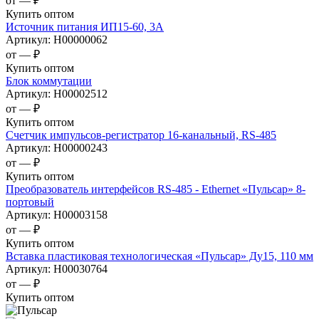
от —
₽
Купить оптом
Источник питания ИП15-60, 3А
Артикул:
Н00000062
от —
₽
Купить оптом
Блок коммутации
Артикул:
Н00002512
от —
₽
Купить оптом
Счетчик импульсов-регистратор 16-канальный, RS-485
Артикул:
Н00000243
от —
₽
Купить оптом
Преобразователь интерфейсов RS-485 - Ethernet «Пульсар» 8-
портовый
Артикул:
Н00003158
от —
₽
Купить оптом
Вставка пластиковая технологическая «Пульсар» Ду15, 110 мм
Артикул:
Н00030764
от —
₽
Купить оптом