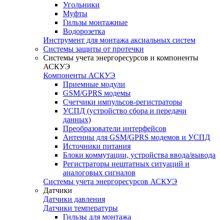
Угольники
Муфты
Гильзы монтажные
Водорозетка
Инструмент для монтажа аксиальных систем
Системы защиты от протечки
Системы учета энергоресурсов и компоненты
АСКУЭ
Компоненты АСКУЭ
Приемные модули
GSM/GPRS модемы
Счетчики импульсов-регистраторы
УСПД (устройство сбора и передачи
данных)
Преобразователи интерфейсов
Антенны для GSM/GPRS модемов и УСПД
Источники питания
Блоки коммутации, устройства ввода/вывода
Регистраторы нештатных ситуаций и
аналоговых сигналов
Системы учета энергоресурсов АСКУЭ
Датчики
Датчики давления
Датчики температуры
Гильзы для монтажа