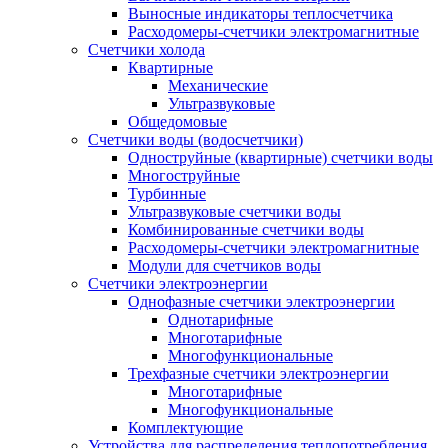
Выносные индикаторы теплосчетчика
Расходомеры-счетчики электромагнитные
Счетчики холода
Квартирные
Механические
Ультразвуковые
Общедомовые
Счетчики воды (водосчетчики)
Одноструйные (квартирные) счетчики воды
Многоструйные
Турбинные
Ультразвуковые счетчики воды
Комбинированные счетчики воды
Расходомеры-счетчики электромагнитные
Модули для счетчиков воды
Счетчики электроэнергии
Однофазные счетчики электроэнергии
Однотарифные
Многотарифные
Многофункциональные
Трехфазные счетчики электроэнергии
Многотарифные
Многофункциональные
Комплектующие
Устройства для распределения теплопотребления