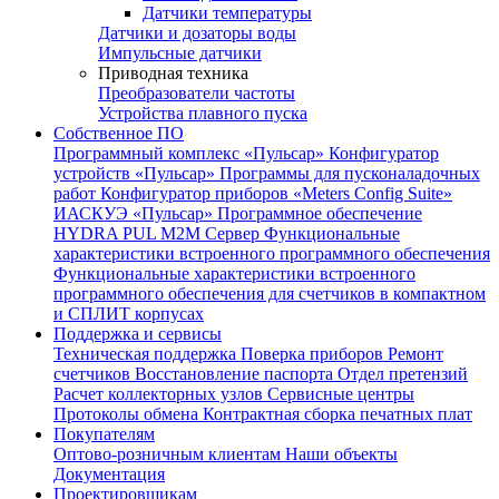
Датчики температуры
Датчики и дозаторы воды
Импульсные датчики
Приводная техника
Преобразователи частоты
Устройства плавного пуска
Собственное ПО
Программный комплекс «Пульсар»
Конфигуратор
устройств «Пульсар»
Программы для пусконаладочных
работ
Конфигуратор приборов «Meters Config Suite»
ИАСКУЭ «Пульсар»
Программное обеспечение
HYDRA PUL
M2M Сервер
Функциональные
характеристики встроенного программного обеспечения
Функциональные характеристики встроенного
программного обеспечения для счетчиков в компактном
и СПЛИТ корпусах
Поддержка и сервисы
Техническая поддержка
Поверка приборов
Ремонт
счетчиков
Восстановление паспорта
Отдел претензий
Расчет коллекторных узлов
Сервисные центры
Протоколы обмена
Контрактная сборка печатных плат
Покупателям
Оптово-розничным клиентам
Наши объекты
Документация
Проектировщикам