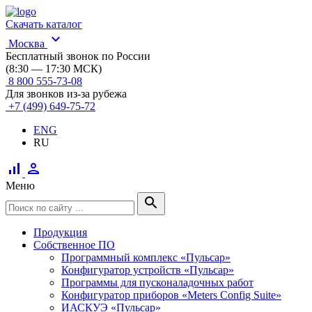
Скачать каталог
expand_more
Москва
Бесплатный звонок по России
(8:30 — 17:30 МСК)
8 800 555-73-08
Для звонков из-за рубежа
+7 (499) 649-75-72
ENG
RU
signal_cellular_alt
person
Меню
search
Продукция
Собственное ПО
Программный комплекс «Пульсар»
Конфигуратор устройств «Пульсар»
Программы для пусконаладочных работ
Конфигуратор приборов «Meters Config Suite»
ИАСКУЭ «Пульсар»