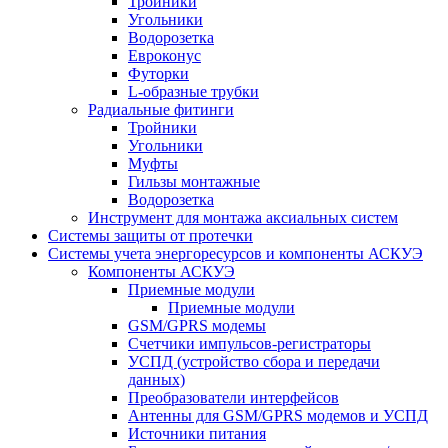
Тройники
Угольники
Водорозетка
Евроконус
Футорки
L-образные трубки
Радиальные фитинги
Тройники
Угольники
Муфты
Гильзы монтажные
Водорозетка
Инструмент для монтажа аксиальных систем
Системы защиты от протечки
Системы учета энергоресурсов и компоненты АСКУЭ
Компоненты АСКУЭ
Приемные модули
Приемные модули
GSM/GPRS модемы
Счетчики импульсов-регистраторы
УСПД (устройство сбора и передачи
данных)
Преобразователи интерфейсов
Антенны для GSM/GPRS модемов и УСПД
Источники питания