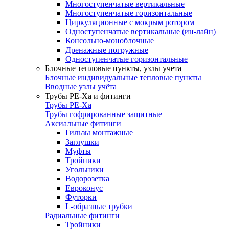
Многоступенчатые вертикальные
Многоступенчатые горизонтальные
Циркуляционные с мокрым ротором
Одноступенчатые вертикальные (ин-лайн)
Консольно-моноблочные
Дренажные погружные
Одноступенчатые горизонтальные
Блочные тепловые пункты, узлы учета
Блочные индивидуальные тепловые пункты
Вводные узлы учёта
Трубы РЕ-Ха и фитинги
Трубы РЕ-Ха
Трубы гофрированные защитные
Аксиальные фитинги
Гильзы монтажные
Заглушки
Муфты
Тройники
Угольники
Водорозетка
Евроконус
Футорки
L-образные трубки
Радиальные фитинги
Тройники