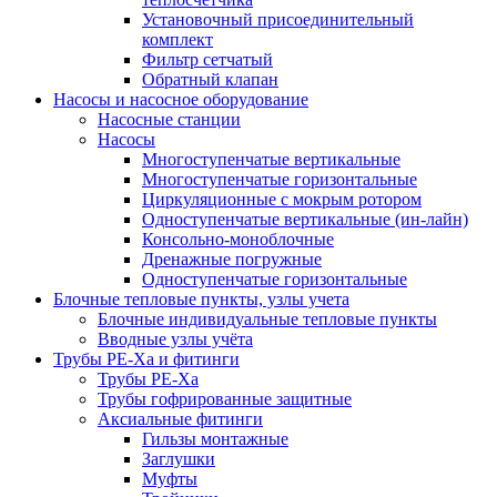
Установочный присоединительный
комплект
Фильтр сетчатый
Обратный клапан
Насосы и насосное оборудование
Насосные станции
Насосы
Многоступенчатые вертикальные
Многоступенчатые горизонтальные
Циркуляционные с мокрым ротором
Одноступенчатые вертикальные (ин-лайн)
Консольно-моноблочные
Дренажные погружные
Одноступенчатые горизонтальные
Блочные тепловые пункты, узлы учета
Блочные индивидуальные тепловые пункты
Вводные узлы учёта
Трубы РЕ-Ха и фитинги
Трубы РЕ-Ха
Трубы гофрированные защитные
Аксиальные фитинги
Гильзы монтажные
Заглушки
Муфты