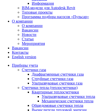
Информация
BIM-модели для Autodesk Revit
Типовые проекты
Программа подбора насосов «Пульсар»
О компании
О компании
Вакансии
Новости
Статьи
Мероприятия
Вакансии
Контакты
English version
Приборы учета
Счетчики газа
Диафрагменные счетчики газа
Струйные счетчики газа
Ультразвуковые счетчики газа
Счетчики тепла (теплосчетчики)
Квартирные теплосчетчики
Ультразвуковые счетчики тепла
Механические счетчики тепла
Общедомовые счетчики тепла
Вычислители тепловой энергии