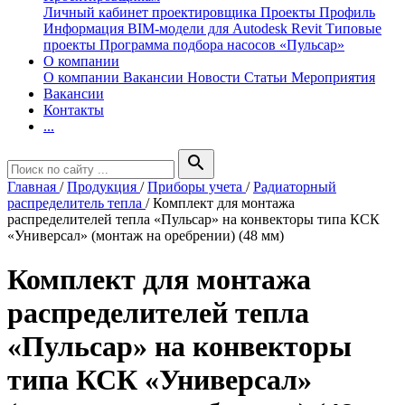
Личный кабинет проектировщика
Проекты
Профиль
Информация
BIM-модели для Autodesk Revit
Типовые
проекты
Программа подбора насосов «Пульсар»
О компании
О компании
Вакансии
Новости
Статьи
Мероприятия
Вакансии
Контакты
...
search
Главная
/
Продукция
/
Приборы учета
/
Радиаторный
распределитель тепла
/
Комплект для монтажа
распределителей тепла «Пульсар» на конвекторы типа КСК
«Универсал» (монтаж на оребрении) (48 мм)
Комплект для монтажа
распределителей тепла
«Пульсар» на конвекторы
типа КСК «Универсал»