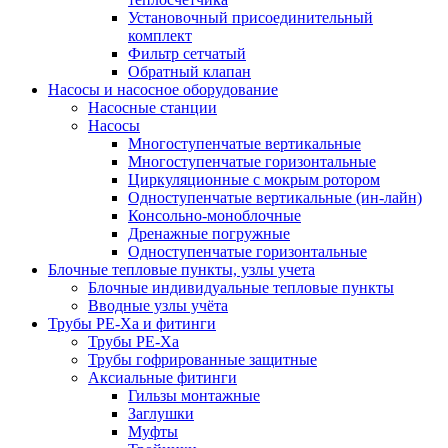
Установочный присоединительный
комплект
Фильтр сетчатый
Обратный клапан
Насосы и насосное оборудование
Насосные станции
Насосы
Многоступенчатые вертикальные
Многоступенчатые горизонтальные
Циркуляционные с мокрым ротором
Одноступенчатые вертикальные (ин-лайн)
Консольно-моноблочные
Дренажные погружные
Одноступенчатые горизонтальные
Блочные тепловые пункты, узлы учета
Блочные индивидуальные тепловые пункты
Вводные узлы учёта
Трубы РЕ-Ха и фитинги
Трубы РЕ-Ха
Трубы гофрированные защитные
Аксиальные фитинги
Гильзы монтажные
Заглушки
Муфты