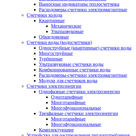
Выносные индикаторы теплосчетчика
Расходомеры-счетчики электромагнитные
Счетчики холода
Квартирные
Механические
Ультразвуковые
Общедомовые
Счетчики воды (водосчетчики)
Одноструйные (квартирные) счетчики воды
Многоструйные
Турбинные
Ультразвуковые счетчики воды
Комбинированные счетчики воды
Расходомеры-счетчики электромагнитные
Модули для счетчиков воды
Счетчики электроэнергии
Однофазные счетчики электроэнергии
Однотарифные
Многотарифные
Многофункциональные
Трехфазные счетчики электроэнергии
Многотарифные
Многофункциональные
Комплектующие
Устройства для распределения теплопотребления