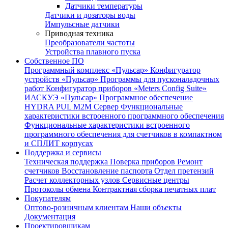
Датчики температуры
Датчики и дозаторы воды
Импульсные датчики
Приводная техника
Преобразователи частоты
Устройства плавного пуска
Собственное ПО
Программный комплекс «Пульсар»
Конфигуратор
устройств «Пульсар»
Программы для пусконаладочных
работ
Конфигуратор приборов «Meters Config Suite»
ИАСКУЭ «Пульсар»
Программное обеспечение
HYDRA PUL
M2M Сервер
Функциональные
характеристики встроенного программного обеспечения
Функциональные характеристики встроенного
программного обеспечения для счетчиков в компактном
и СПЛИТ корпусах
Поддержка и сервисы
Техническая поддержка
Поверка приборов
Ремонт
счетчиков
Восстановление паспорта
Отдел претензий
Расчет коллекторных узлов
Сервисные центры
Протоколы обмена
Контрактная сборка печатных плат
Покупателям
Оптово-розничным клиентам
Наши объекты
Документация
Проектировщикам