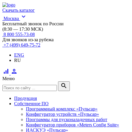
Скачать каталог
expand_more
Москва
Бесплатный звонок по России
(8:30 — 17:30 МСК)
8 800 555-73-08
Для звонков из-за рубежа
+7 (499) 649-75-72
ENG
RU
signal_cellular_alt
person
Меню
search
Продукция
Собственное ПО
Программный комплекс «Пульсар»
Конфигуратор устройств «Пульсар»
Программы для пусконаладочных работ
Конфигуратор приборов «Meters Config Suite»
ИАСКУЭ «Пульсар»