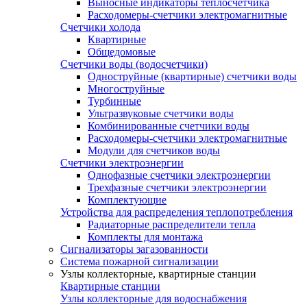
Выносные индикаторы теплосчетчика
Расходомеры-счетчики электромагнитные
Счетчики холода
Квартирные
Общедомовые
Счетчики воды (водосчетчики)
Одноструйные (квартирные) счетчики воды
Многоструйные
Турбинные
Ультразвуковые счетчики воды
Комбинированные счетчики воды
Расходомеры-счетчики электромагнитные
Модули для счетчиков воды
Счетчики электроэнергии
Однофазные счетчики электроэнергии
Трехфазные счетчики электроэнергии
Комплектующие
Устройства для распределения теплопотребления
Радиаторные распределители тепла
Комплекты для монтажа
Сигнализаторы загазованности
Система пожарной сигнализации
Узлы коллекторные, квартирные станции
Квартирные станции
Узлы коллекторные для водоснабжения