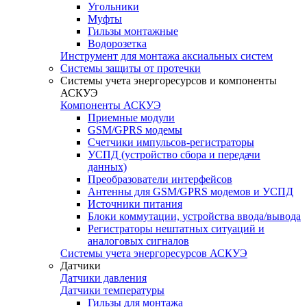
Угольники
Муфты
Гильзы монтажные
Водорозетка
Инструмент для монтажа аксиальных систем
Системы защиты от протечки
Системы учета энергоресурсов и компоненты
АСКУЭ
Компоненты АСКУЭ
Приемные модули
GSM/GPRS модемы
Счетчики импульсов-регистраторы
УСПД (устройство сбора и передачи
данных)
Преобразователи интерфейсов
Антенны для GSM/GPRS модемов и УСПД
Источники питания
Блоки коммутации, устройства ввода/вывода
Регистраторы нештатных ситуаций и
аналоговых сигналов
Системы учета энергоресурсов АСКУЭ
Датчики
Датчики давления
Датчики температуры
Гильзы для монтажа