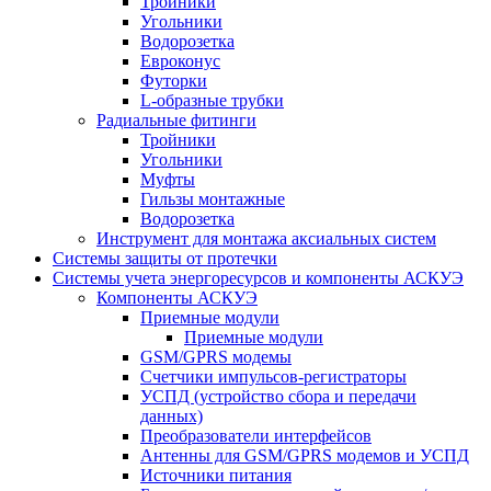
Тройники
Угольники
Водорозетка
Евроконус
Футорки
L-образные трубки
Радиальные фитинги
Тройники
Угольники
Муфты
Гильзы монтажные
Водорозетка
Инструмент для монтажа аксиальных систем
Системы защиты от протечки
Системы учета энергоресурсов и компоненты АСКУЭ
Компоненты АСКУЭ
Приемные модули
Приемные модули
GSM/GPRS модемы
Счетчики импульсов-регистраторы
УСПД (устройство сбора и передачи
данных)
Преобразователи интерфейсов
Антенны для GSM/GPRS модемов и УСПД
Источники питания