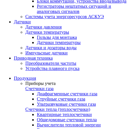
Блоки коммутации, устройства ввода/вывода
Регистраторы нештатных ситуаций и
аналоговых сигналов
Системы учета энергоресурсов АСКУЭ
Датчики
Датчики давления
Датчики температуры
Гильзы для монтажа
Датчики температуры
Датчики и дозаторы воды
Импульсные датчики
Приводная техника
Преобразователи частоты
Устройства плавного пуска
Продукция
Приборы учета
Счетчики газа
Диафрагменные счетчики газа
Струйные счетчики газа
Ультразвуковые счетчики газа
Счетчики тепла (теплосчетчики)
Квартирные теплосчетчики
Общедомовые счетчики тепла
Вычислители тепловой энергии