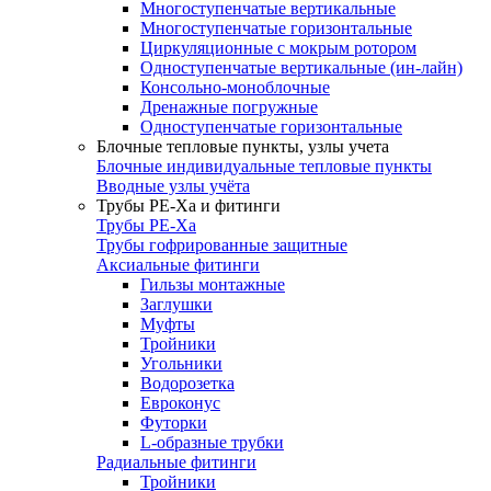
Многоступенчатые вертикальные
Многоступенчатые горизонтальные
Циркуляционные с мокрым ротором
Одноступенчатые вертикальные (ин-лайн)
Консольно-моноблочные
Дренажные погружные
Одноступенчатые горизонтальные
Блочные тепловые пункты, узлы учета
Блочные индивидуальные тепловые пункты
Вводные узлы учёта
Трубы РЕ-Ха и фитинги
Трубы РЕ-Ха
Трубы гофрированные защитные
Аксиальные фитинги
Гильзы монтажные
Заглушки
Муфты
Тройники
Угольники
Водорозетка
Евроконус
Футорки
L-образные трубки
Радиальные фитинги
Тройники