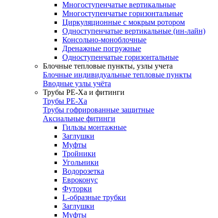
Многоступенчатые вертикальные
Многоступенчатые горизонтальные
Циркуляционные с мокрым ротором
Одноступенчатые вертикальные (ин-лайн)
Консольно-моноблочные
Дренажные погружные
Одноступенчатые горизонтальные
Блочные тепловые пункты, узлы учета
Блочные индивидуальные тепловые пункты
Вводные узлы учёта
Трубы РЕ-Ха и фитинги
Трубы РЕ-Ха
Трубы гофрированные защитные
Аксиальные фитинги
Гильзы монтажные
Заглушки
Муфты
Тройники
Угольники
Водорозетка
Евроконус
Футорки
L-образные трубки
Заглушки
Муфты