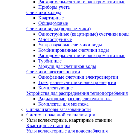
Расходомеры-счетчики электромагнитные
Приборы учета
Счетчики холода
Квартирные
Общедомовые
Счетчики воды (водосчетчики)
Одноструйные (квартирные) счетчики воды
Многоструйные
Ультразвуковые счетчики воды
Комбинированные счетчики воды
Расходомеры-счетчики электромагнитные
Турбинные
Модули для счетчиков воды
Счетчики электроэнергии
Однофазные счетчики электроэнергии
Трехфазные счетчики электроэнергии
Комплектующие
Устройства для распределения теплопотребления
Радиаторные распределители тепла
Комплекты для монтажа
Сигнализаторы загазованности
Система пожарной сигнализации
Узлы коллекторные, квартирные станции
Квартирные станции
Узлы коллекторные для водоснабжения