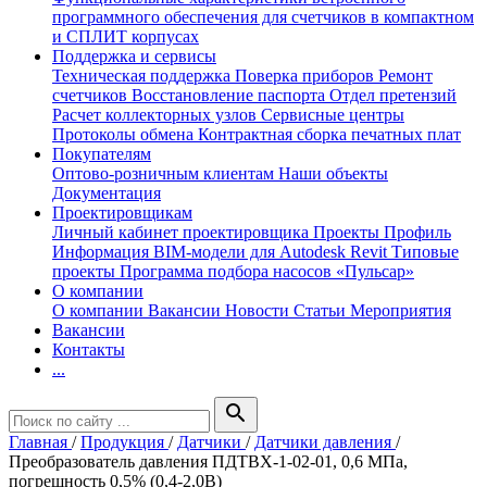
программного обеспечения для счетчиков в компактном
и СПЛИТ корпусах
Поддержка и сервисы
Техническая поддержка
Поверка приборов
Ремонт
счетчиков
Восстановление паспорта
Отдел претензий
Расчет коллекторных узлов
Сервисные центры
Протоколы обмена
Контрактная сборка печатных плат
Покупателям
Оптово-розничным клиентам
Наши объекты
Документация
Проектировщикам
Личный кабинет проектировщика
Проекты
Профиль
Информация
BIM-модели для Autodesk Revit
Типовые
проекты
Программа подбора насосов «Пульсар»
О компании
О компании
Вакансии
Новости
Статьи
Мероприятия
Вакансии
Контакты
...
search
Главная
/
Продукция
/
Датчики
/
Датчики давления
/
Преобразователь давления ПДТВХ-1-02-01, 0,6 МПа,
погрешность 0,5% (0,4-2,0В)