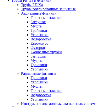
Трубы РЕ-Ха и фитинги
Трубы РЕ-Ха
Трубы гофрированные защитные
Аксиальные фитинги
Гильзы монтажные
Заглушки
Муфты
Тройники
Угольники
Водорозетка
Евроконус
Футорки
L-образные трубки
Заглушки
Муфты
Тройники
Угольники
Радиальные фитинги
Тройники
Угольники
Муфты
Гильзы монтажные
Водорозетка
Угольники
Инструмент для монтажа аксиальных систем