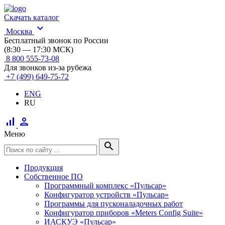
Скачать каталог
expand_more
Москва
Бесплатный звонок по России
(8:30 — 17:30 МСК)
8 800 555-73-08
Для звонков из-за рубежа
+7 (499) 649-75-72
ENG
RU
signal_cellular_alt
person
Меню
search
Продукция
Собственное ПО
Программный комплекс «Пульсар»
Конфигуратор устройств «Пульсар»
Программы для пусконаладочных работ
Конфигуратор приборов «Meters Config Suite»
ИАСКУЭ «Пульсар»