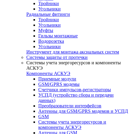
Тройники
Угольники
Радиальные фитинги
Тройники
Угольники
Муфты
Гильзы монтажные
Водорозетка
Угольники
Инструмент для монтажа аксиальных систем
Системы защиты от протечки
Системы учета энергоресурсов и компоненты
АСКУЭ
Компоненты АСКУЭ
Приемные модули
GSM/GPRS модемы
Счетчики импульсов-регистраторы
УСПД (устройство сбора и передачи
данных)
Преобразователи интерфейсов
Антенны для GSM/GPRS модемов и УСПД
GSM
Системы учета энергоресурсов и
компоненты АСКУЭ
Антенны для GSM