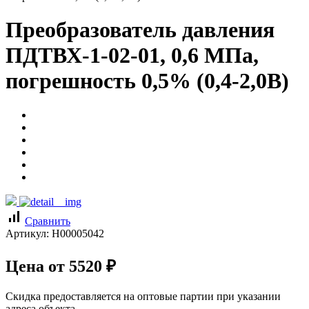
Преобразователь давления
ПДТВХ-1-02-01, 0,6 МПа,
погрешность 0,5% (0,4-2,0В)
signal_cellular_alt
Сравнить
Артикул:
Н00005042
Цена от
5520
₽
Скидка предоставляется на оптовые партии при указании
адреса объекта