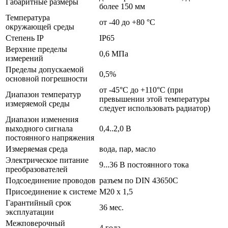
Габаритные размеры
более 150 мм
Температура
от -40 до +80 °С
окружающей среды
Степень IP
IP65
Верхние пределы
0,6 МПа
измерений
Пределы допускаемой
0,5%
основной погрешности
от -45°C до +110°C (при
Диапазон температур
превышении этой температуры
измеряемой среды
следует использовать радиатор)
Диапазон изменения
выходного сигнала
0,4..2,0 B
постоянного напряжения
Измеряемая среда
вода, пар, масло
Электрическое питание
9...36 В постоянного тока
преобразователей
Подсоединение проводов
разъем по DIN 43650C
Присоединение к системе
М20 х 1,5
Гарантийный срок
36 мес.
эксплуатации
Межповерочный
4 года