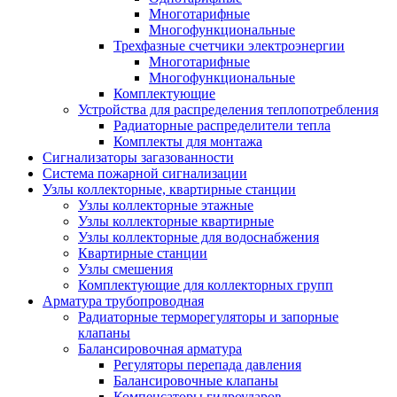
Многотарифные
Многофункциональные
Трехфазные счетчики электроэнергии
Многотарифные
Многофункциональные
Комплектующие
Устройства для распределения теплопотребления
Радиаторные распределители тепла
Комплекты для монтажа
Сигнализаторы загазованности
Система пожарной сигнализации
Узлы коллекторные, квартирные станции
Узлы коллекторные этажные
Узлы коллекторные квартирные
Узлы коллекторные для водоснабжения
Квартирные станции
Узлы смешения
Комплектующие для коллекторных групп
Арматура трубопроводная
Радиаторные терморегуляторы и запорные
клапаны
Балансировочная арматура
Регуляторы перепада давления
Балансировочные клапаны
Компенсаторы гидроударов