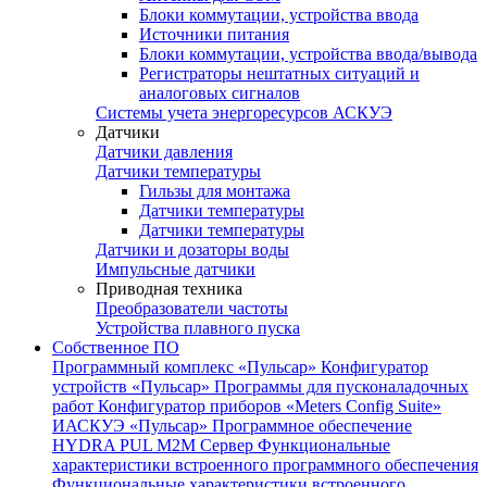
Блоки коммутации, устройства ввода
Источники питания
Блоки коммутации, устройства ввода/вывода
Регистраторы нештатных ситуаций и
аналоговых сигналов
Системы учета энергоресурсов АСКУЭ
Датчики
Датчики давления
Датчики температуры
Гильзы для монтажа
Датчики температуры
Датчики температуры
Датчики и дозаторы воды
Импульсные датчики
Приводная техника
Преобразователи частоты
Устройства плавного пуска
Собственное ПО
Программный комплекс «Пульсар»
Конфигуратор
устройств «Пульсар»
Программы для пусконаладочных
работ
Конфигуратор приборов «Meters Config Suite»
ИАСКУЭ «Пульсар»
Программное обеспечение
HYDRA PUL
M2M Сервер
Функциональные
характеристики встроенного программного обеспечения
Функциональные характеристики встроенного