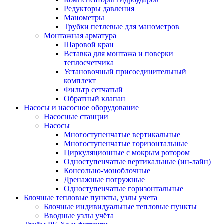
Редукторы давления
Манометры
Трубки петлевые для манометров
Монтажная арматура
Шаровой кран
Вставка для монтажа и поверки
теплосчетчика
Установочный присоединительный
комплект
Фильтр сетчатый
Обратный клапан
Насосы и насосное оборудование
Насосные станции
Насосы
Многоступенчатые вертикальные
Многоступенчатые горизонтальные
Циркуляционные с мокрым ротором
Одноступенчатые вертикальные (ин-лайн)
Консольно-моноблочные
Дренажные погружные
Одноступенчатые горизонтальные
Блочные тепловые пункты, узлы учета
Блочные индивидуальные тепловые пункты
Вводные узлы учёта