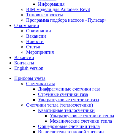
Информация
BIM-модели для Autodesk Revit
Типовые проекты
Программа подбора насосов «Пульсар»
О компании
О компании
Вакансии
Новости
Статьи
Мероприятия
Вакансии
Контакты
English version
Приборы учета
Счетчики газа
Диафрагменные счетчики газа
Струйные счетчики газа
Ультразвуковые счетчики газа
Счетчики тепла (теплосчетчики)
Квартирные теплосчетчики
Ультразвуковые счетчики тепла
Механические счетчики тепла
Общедомовые счетчики тепла
Вычислители тепловой энергии