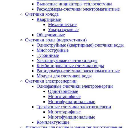
Выносные индикаторы теплосчетчика
Расходомеры-счетчики электромагнитные
Счетчики холода
Квартирные
Механические
Ультразвуковые
Общедомовые
Счетчики воды (водосчетчики)
Одноструйные (квартирные) счетчики воды
Многоструйные
Турбинные
Ультразвуковые счетчики воды
Комбинированные счетчики воды
Расходомеры-счетчики электромагнитные
Модули для счетчиков воды
Счетчики электроэнергии
Однофазные счетчики электроэнергии
Однотарифные
Многотарифные
Многофункциональные
Трехфазные счетчики электроэнергии
Многотарифные
Многофункциональные
Комплектующие
Устройства для распределения теплопотребления