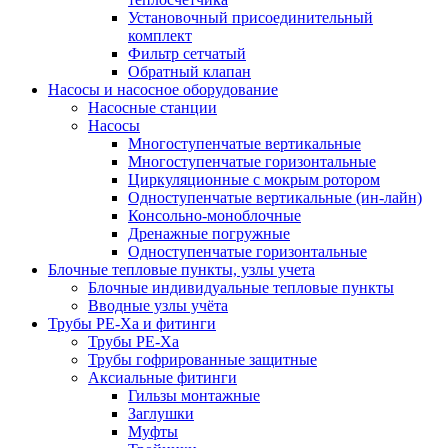
Установочный присоединительный
комплект
Фильтр сетчатый
Обратный клапан
Насосы и насосное оборудование
Насосные станции
Насосы
Многоступенчатые вертикальные
Многоступенчатые горизонтальные
Циркуляционные с мокрым ротором
Одноступенчатые вертикальные (ин-лайн)
Консольно-моноблочные
Дренажные погружные
Одноступенчатые горизонтальные
Блочные тепловые пункты, узлы учета
Блочные индивидуальные тепловые пункты
Вводные узлы учёта
Трубы РЕ-Ха и фитинги
Трубы РЕ-Ха
Трубы гофрированные защитные
Аксиальные фитинги
Гильзы монтажные
Заглушки
Муфты