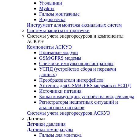
Угольники
Муфты
Гильзы монтажные
Водорозетка
Инструмент для монтажа аксиальных систем
Системы защиты от протечки
Системы учета энергоресурсов и компоненты
АСКУЭ
Компоненты АСКУЭ
Приемные модули
GSM/GPRS модемы
Счетчики импульсов-регистраторы
УСПД (устройство сбора и передачи
данных)
Преобразователи интерфейсов
Антенны для GSM/GPRS модемов и УСПД
Источники питания
Блоки коммутации, устройства ввода/вывода
Регистраторы нештатных ситуаций и
аналоговых сигналов
Системы учета энергоресурсов АСКУЭ
Датчики
Датчики давления
Датчики температуры
Гильзы для монтажа