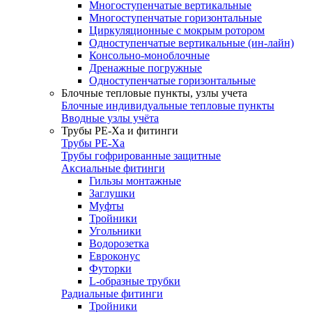
Многоступенчатые вертикальные
Многоступенчатые горизонтальные
Циркуляционные с мокрым ротором
Одноступенчатые вертикальные (ин-лайн)
Консольно-моноблочные
Дренажные погружные
Одноступенчатые горизонтальные
Блочные тепловые пункты, узлы учета
Блочные индивидуальные тепловые пункты
Вводные узлы учёта
Трубы РЕ-Ха и фитинги
Трубы РЕ-Ха
Трубы гофрированные защитные
Аксиальные фитинги
Гильзы монтажные
Заглушки
Муфты
Тройники
Угольники
Водорозетка
Евроконус
Футорки
L-образные трубки
Радиальные фитинги
Тройники