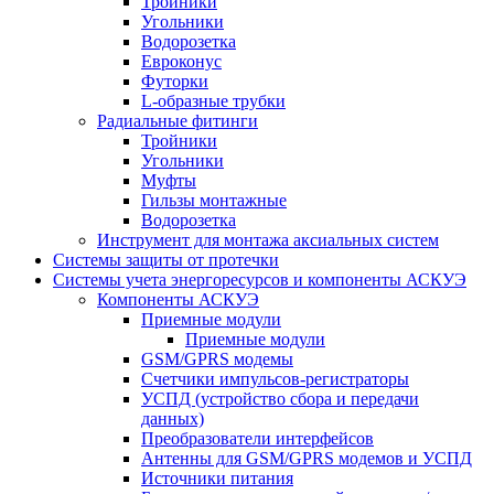
Тройники
Угольники
Водорозетка
Евроконус
Футорки
L-образные трубки
Радиальные фитинги
Тройники
Угольники
Муфты
Гильзы монтажные
Водорозетка
Инструмент для монтажа аксиальных систем
Системы защиты от протечки
Системы учета энергоресурсов и компоненты АСКУЭ
Компоненты АСКУЭ
Приемные модули
Приемные модули
GSM/GPRS модемы
Счетчики импульсов-регистраторы
УСПД (устройство сбора и передачи
данных)
Преобразователи интерфейсов
Антенны для GSM/GPRS модемов и УСПД
Источники питания