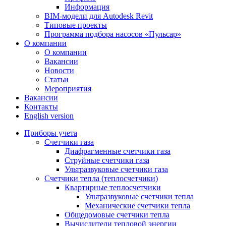
Информация
BIM-модели для Autodesk Revit
Типовые проекты
Программа подбора насосов «Пульсар»
О компании
О компании
Вакансии
Новости
Статьи
Мероприятия
Вакансии
Контакты
English version
Приборы учета
Счетчики газа
Диафрагменные счетчики газа
Струйные счетчики газа
Ультразвуковые счетчики газа
Счетчики тепла (теплосчетчики)
Квартирные теплосчетчики
Ультразвуковые счетчики тепла
Механические счетчики тепла
Общедомовые счетчики тепла
Вычислители тепловой энергии