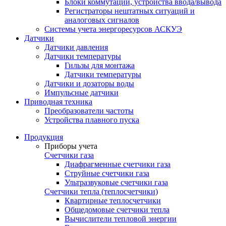
Блоки коммутации, устройства ввода/вывода
Регистраторы нештатных ситуаций и
аналоговых сигналов
Системы учета энергоресурсов АСКУЭ
Датчики
Датчики давления
Датчики температуры
Гильзы для монтажа
Датчики температуры
Датчики и дозаторы воды
Импульсные датчики
Приводная техника
Преобразователи частоты
Устройства плавного пуска
Продукция
Приборы учета
Счетчики газа
Диафрагменные счетчики газа
Струйные счетчики газа
Ультразвуковые счетчики газа
Счетчики тепла (теплосчетчики)
Квартирные теплосчетчики
Общедомовые счетчики тепла
Вычислители тепловой энергии