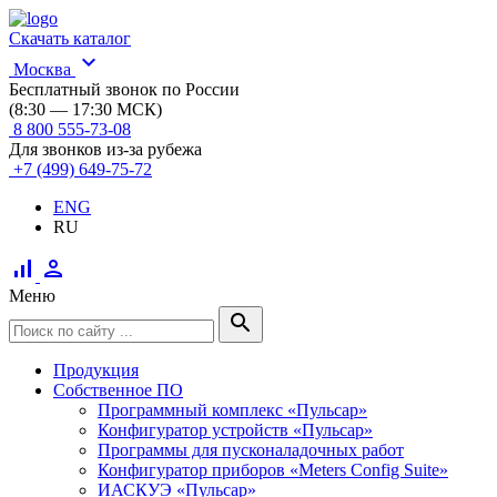
Скачать каталог
expand_more
Москва
Бесплатный звонок по России
(8:30 — 17:30 МСК)
8 800 555-73-08
Для звонков из-за рубежа
+7 (499) 649-75-72
ENG
RU
signal_cellular_alt
person
Меню
search
Продукция
Собственное ПО
Программный комплекс «Пульсар»
Конфигуратор устройств «Пульсар»
Программы для пусконаладочных работ
Конфигуратор приборов «Meters Config Suite»
ИАСКУЭ «Пульсар»