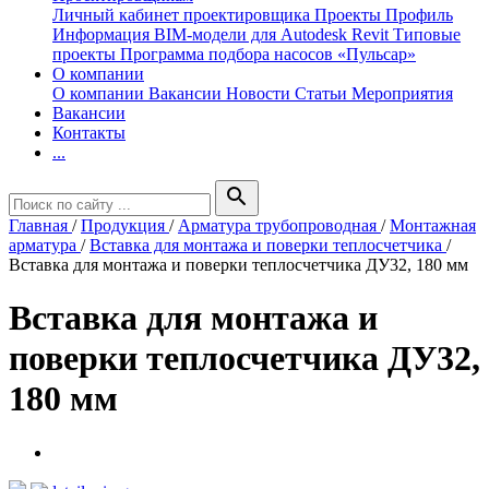
Личный кабинет проектировщика
Проекты
Профиль
Информация
BIM-модели для Autodesk Revit
Типовые
проекты
Программа подбора насосов «Пульсар»
О компании
О компании
Вакансии
Новости
Статьи
Мероприятия
Вакансии
Контакты
...
search
Главная
/
Продукция
/
Арматура трубопроводная
/
Монтажная
арматура
/
Вставка для монтажа и поверки теплосчетчика
/
Вставка для монтажа и поверки теплосчетчика ДУ32, 180 мм
Вставка для монтажа и
поверки теплосчетчика ДУ32,
180 мм