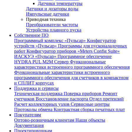
Датчики температуры
Датчики и дозаторы воды
Импульсные датчики
Приводная техника
Преобразователи частоты
Устройства плавного пуска
Собственное ПО
Программный комплекс «Пульсар»
Конфигуратор
устройств «Пульсар»
Программы для пусконаладочных
работ
Конфигуратор приборов «Meters Config Suite»
ИАСКУЭ «Пульсар»
Программное обеспечение
HYDRA PUL
M2M Сервер
Функциональные
характеристики встроенного программного обеспечения
Функциональные характеристики встроенного
программного обеспечения для счетчиков в компактном
и СПЛИТ корпусах
Поддержка и сервисы
Техническая поддержка
Поверка приборов
Ремонт
счетчиков
Восстановление паспорта
Отдел претензий
Расчет коллекторных узлов
Сервисные центры
Протоколы обмена
Контрактная сборка печатных плат
Покупателям
Оптово-розничным клиентам
Наши объекты
Документация
Проектировщикам