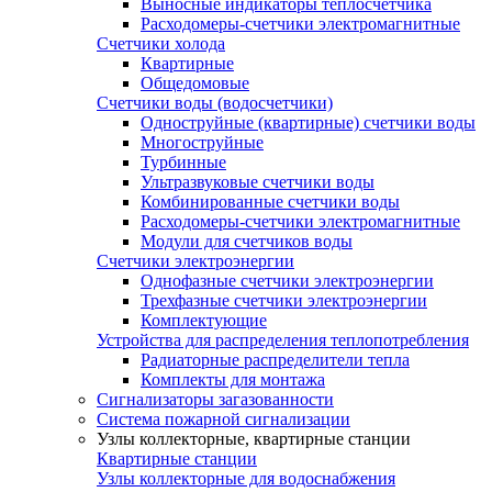
Выносные индикаторы теплосчетчика
Расходомеры-счетчики электромагнитные
Счетчики холода
Квартирные
Общедомовые
Счетчики воды (водосчетчики)
Одноструйные (квартирные) счетчики воды
Многоструйные
Турбинные
Ультразвуковые счетчики воды
Комбинированные счетчики воды
Расходомеры-счетчики электромагнитные
Модули для счетчиков воды
Счетчики электроэнергии
Однофазные счетчики электроэнергии
Трехфазные счетчики электроэнергии
Комплектующие
Устройства для распределения теплопотребления
Радиаторные распределители тепла
Комплекты для монтажа
Сигнализаторы загазованности
Система пожарной сигнализации
Узлы коллекторные, квартирные станции
Квартирные станции
Узлы коллекторные для водоснабжения