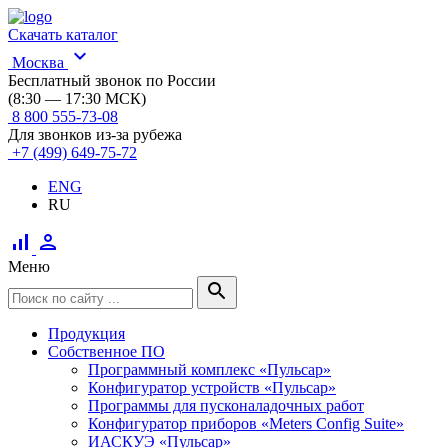
Скачать каталог
expand_more
Москва
Бесплатный звонок по России
(8:30 — 17:30 МСК)
8 800 555-73-08
Для звонков из-за рубежа
+7 (499) 649-75-72
ENG
RU
signal_cellular_alt
person
Меню
search
Продукция
Собственное ПО
Программный комплекс «Пульсар»
Конфигуратор устройств «Пульсар»
Программы для пусконаладочных работ
Конфигуратор приборов «Meters Config Suite»
ИАСКУЭ «Пульсар»