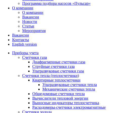
Программа подбора насосов «Пульсар»
О компании
О компании
Вакансии
Новости
Статьи
Мероприятия
Вакансии
Контакты
English version
Приборы учета
Счетчики газа
Диафрагменные счетчики газа
Струйные счетчики газа
Ультразвуковые счетчики газа
Счетчики тепла (теплосчетчики)
Квартирные теплосчетчики
Ультразвуковые счетчики тепла
Механические счетчики тепла
Общедомовые счетчики тепла
Вычислители тепловой энергии
Выносные индикаторы теплосчетчика
Расходомеры-счетчики электромагнитные
Счетчики холода