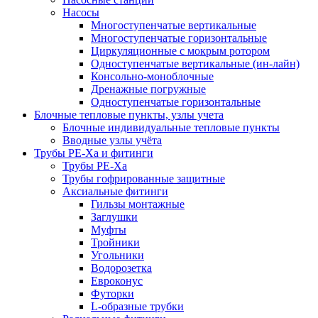
Насосы
Многоступенчатые вертикальные
Многоступенчатые горизонтальные
Циркуляционные с мокрым ротором
Одноступенчатые вертикальные (ин-лайн)
Консольно-моноблочные
Дренажные погружные
Одноступенчатые горизонтальные
Блочные тепловые пункты, узлы учета
Блочные индивидуальные тепловые пункты
Вводные узлы учёта
Трубы РЕ-Ха и фитинги
Трубы РЕ-Ха
Трубы гофрированные защитные
Аксиальные фитинги
Гильзы монтажные
Заглушки
Муфты
Тройники
Угольники
Водорозетка
Евроконус
Футорки
L-образные трубки