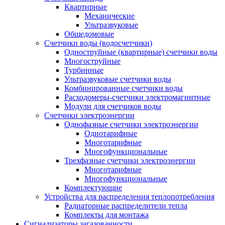
Квартирные
Механические
Ультразвуковые
Общедомовые
Счетчики воды (водосчетчики)
Одноструйные (квартирные) счетчики воды
Многоструйные
Турбинные
Ультразвуковые счетчики воды
Комбинированные счетчики воды
Расходомеры-счетчики электромагнитные
Модули для счетчиков воды
Счетчики электроэнергии
Однофазные счетчики электроэнергии
Однотарифные
Многотарифные
Многофункциональные
Трехфазные счетчики электроэнергии
Многотарифные
Многофункциональные
Комплектующие
Устройства для распределения теплопотребления
Радиаторные распределители тепла
Комплекты для монтажа
Сигнализаторы загазованности