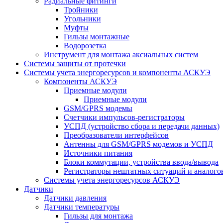
Радиальные фитинги
Тройники
Угольники
Муфты
Гильзы монтажные
Водорозетка
Инструмент для монтажа аксиальных систем
Системы защиты от протечки
Системы учета энергоресурсов и компоненты АСКУЭ
Компоненты АСКУЭ
Приемные модули
Приемные модули
GSM/GPRS модемы
Счетчики импульсов-регистраторы
УСПД (устройство сбора и передачи данных)
Преобразователи интерфейсов
Антенны для GSM/GPRS модемов и УСПД
Источники питания
Блоки коммутации, устройства ввода/вывода
Регистраторы нештатных ситуаций и аналого
Системы учета энергоресурсов АСКУЭ
Датчики
Датчики давления
Датчики температуры
Гильзы для монтажа