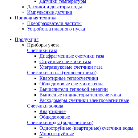
Датчики температуры
Датчики и дозаторы воды
Импульсные датчики
Приводная техника
Преобразователи частоты
Устройства плавного пуска
Продукция
Приборы учета
Счетчики газа
Диафрагменные счетчики газа
Струйные счетчики газа
Ультразвуковые счетчики газа
Счетчики тепла (теплосчетчики)
Квартирные теплосчетчики
Общедомовые счетчики тепла
Вычислители тепловой энергии
Выносные индикаторы теплосчетчика
Расходомеры-счетчики электромагнитные
Счетчики холода
Квартирные
Общедомовые
Счетчики воды (водосчетчики)
Одноструйные (квартирные) счетчики воды
Многоструйные