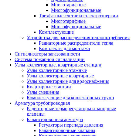
Многотарифные
Многофункциональные
Трехфазные счетчики электроэнергии
Многотарифные
Многофункциональные
Комплектующие
Устройства для распределения теплопотребления
Радиаторные распределители тепла
Комплекты для монтажа
Сигнализаторы загазованности
Система пожарной сигнализации
Узлы коллекторные, квартирные станции
Узлы коллекторные этажные
Узлы коллекторные квартирные
Узлы коллекторные для водоснабжения
Квартирные станции
Узлы смешения
Комплектующие для коллекторных групп
Арматура трубопроводная
Радиаторные терморегуляторы и запорные
клапаны
Балансировочная арматура
Регуляторы перепада давления
Балансировочные клапаны
Компенсаторы гидроударов