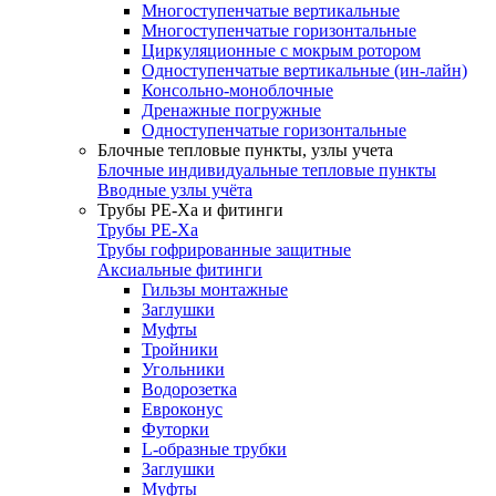
Многоступенчатые вертикальные
Многоступенчатые горизонтальные
Циркуляционные с мокрым ротором
Одноступенчатые вертикальные (ин-лайн)
Консольно-моноблочные
Дренажные погружные
Одноступенчатые горизонтальные
Блочные тепловые пункты, узлы учета
Блочные индивидуальные тепловые пункты
Вводные узлы учёта
Трубы РЕ-Ха и фитинги
Трубы РЕ-Ха
Трубы гофрированные защитные
Аксиальные фитинги
Гильзы монтажные
Заглушки
Муфты
Тройники
Угольники
Водорозетка
Евроконус
Футорки
L-образные трубки
Заглушки
Муфты