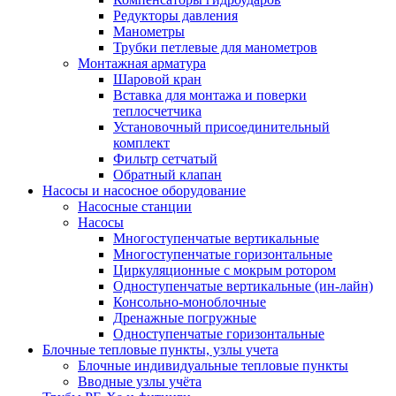
Редукторы давления
Манометры
Трубки петлевые для манометров
Монтажная арматура
Шаровой кран
Вставка для монтажа и поверки
теплосчетчика
Установочный присоединительный
комплект
Фильтр сетчатый
Обратный клапан
Насосы и насосное оборудование
Насосные станции
Насосы
Многоступенчатые вертикальные
Многоступенчатые горизонтальные
Циркуляционные с мокрым ротором
Одноступенчатые вертикальные (ин-лайн)
Консольно-моноблочные
Дренажные погружные
Одноступенчатые горизонтальные
Блочные тепловые пункты, узлы учета
Блочные индивидуальные тепловые пункты
Вводные узлы учёта