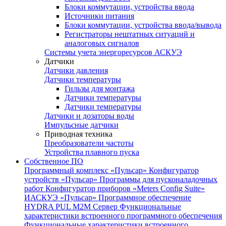
Блоки коммутации, устройства ввода
Источники питания
Блоки коммутации, устройства ввода/вывода
Регистраторы нештатных ситуаций и
аналоговых сигналов
Системы учета энергоресурсов АСКУЭ
Датчики
Датчики давления
Датчики температуры
Гильзы для монтажа
Датчики температуры
Датчики температуры
Датчики и дозаторы воды
Импульсные датчики
Приводная техника
Преобразователи частоты
Устройства плавного пуска
Собственное ПО
Программный комплекс «Пульсар»
Конфигуратор
устройств «Пульсар»
Программы для пусконаладочных
работ
Конфигуратор приборов «Meters Config Suite»
ИАСКУЭ «Пульсар»
Программное обеспечение
HYDRA PUL
M2M Сервер
Функциональные
характеристики встроенного программного обеспечения
Функциональные характеристики встроенного