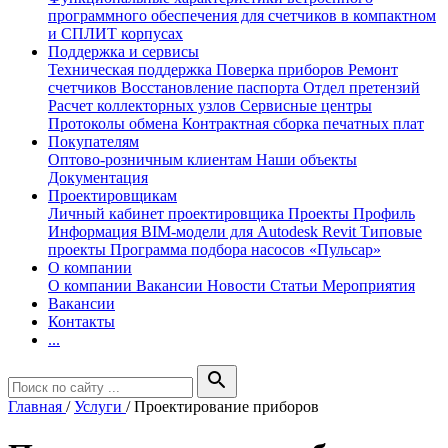
программного обеспечения для счетчиков в компактном
и СПЛИТ корпусах
Поддержка и сервисы
Техническая поддержка
Поверка приборов
Ремонт
счетчиков
Восстановление паспорта
Отдел претензий
Расчет коллекторных узлов
Сервисные центры
Протоколы обмена
Контрактная сборка печатных плат
Покупателям
Оптово-розничным клиентам
Наши объекты
Документация
Проектировщикам
Личный кабинет проектировщика
Проекты
Профиль
Информация
BIM-модели для Autodesk Revit
Типовые
проекты
Программа подбора насосов «Пульсар»
О компании
О компании
Вакансии
Новости
Статьи
Мероприятия
Вакансии
Контакты
...
search
Главная
/
Услуги
/
Проектирование приборов