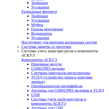
Тройники
Угольники
Радиальные фитинги
Тройники
Угольники
Муфты
Гильзы монтажные
Водорозетка
Угольники
Инструмент для монтажа аксиальных систем
Системы защиты от протечки
Системы учета энергоресурсов и компоненты
АСКУЭ
Компоненты АСКУЭ
Приемные модули
GSM/GPRS модемы
Счетчики импульсов-регистраторы
УСПД (устройство сбора и передачи
данных)
Преобразователи интерфейсов
Антенны для GSM/GPRS модемов и УСПД
GSM
Системы учета энергоресурсов и
компоненты АСКУЭ
Антенны для GSM