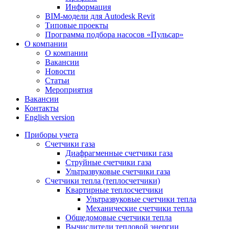
Информация
BIM-модели для Autodesk Revit
Типовые проекты
Программа подбора насосов «Пульсар»
О компании
О компании
Вакансии
Новости
Статьи
Мероприятия
Вакансии
Контакты
English version
Приборы учета
Счетчики газа
Диафрагменные счетчики газа
Струйные счетчики газа
Ультразвуковые счетчики газа
Счетчики тепла (теплосчетчики)
Квартирные теплосчетчики
Ультразвуковые счетчики тепла
Механические счетчики тепла
Общедомовые счетчики тепла
Вычислители тепловой энергии