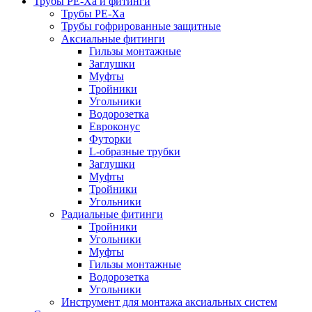
Трубы РЕ-Ха и фитинги
Трубы РЕ-Ха
Трубы гофрированные защитные
Аксиальные фитинги
Гильзы монтажные
Заглушки
Муфты
Тройники
Угольники
Водорозетка
Евроконус
Футорки
L-образные трубки
Заглушки
Муфты
Тройники
Угольники
Радиальные фитинги
Тройники
Угольники
Муфты
Гильзы монтажные
Водорозетка
Угольники
Инструмент для монтажа аксиальных систем