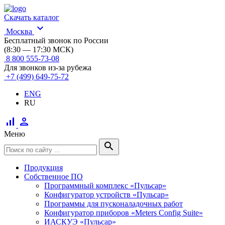
Скачать каталог
expand_more
Москва
Бесплатный звонок по России
(8:30 — 17:30 МСК)
8 800 555-73-08
Для звонков из-за рубежа
+7 (499) 649-75-72
ENG
RU
signal_cellular_alt
person
Меню
search
Продукция
Собственное ПО
Программный комплекс «Пульсар»
Конфигуратор устройств «Пульсар»
Программы для пусконаладочных работ
Конфигуратор приборов «Meters Config Suite»
ИАСКУЭ «Пульсар»