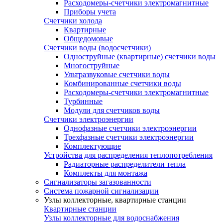
Расходомеры-счетчики электромагнитные
Приборы учета
Счетчики холода
Квартирные
Общедомовые
Счетчики воды (водосчетчики)
Одноструйные (квартирные) счетчики воды
Многоструйные
Ультразвуковые счетчики воды
Комбинированные счетчики воды
Расходомеры-счетчики электромагнитные
Турбинные
Модули для счетчиков воды
Счетчики электроэнергии
Однофазные счетчики электроэнергии
Трехфазные счетчики электроэнергии
Комплектующие
Устройства для распределения теплопотребления
Радиаторные распределители тепла
Комплекты для монтажа
Сигнализаторы загазованности
Система пожарной сигнализации
Узлы коллекторные, квартирные станции
Квартирные станции
Узлы коллекторные для водоснабжения