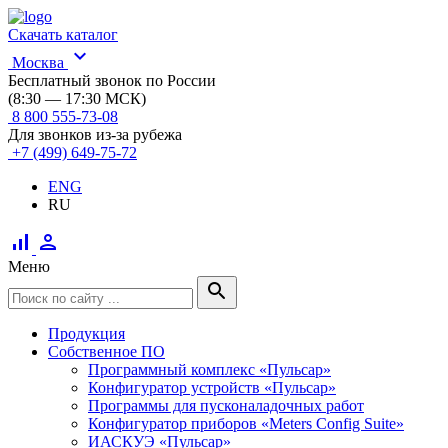
Скачать каталог
expand_more
Москва
Бесплатный звонок по России
(8:30 — 17:30 МСК)
8 800 555-73-08
Для звонков из-за рубежа
+7 (499) 649-75-72
ENG
RU
signal_cellular_alt
person
Меню
search
Продукция
Собственное ПО
Программный комплекс «Пульсар»
Конфигуратор устройств «Пульсар»
Программы для пусконаладочных работ
Конфигуратор приборов «Meters Config Suite»
ИАСКУЭ «Пульсар»