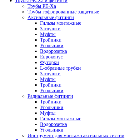
Трубы РЕ-Ха и фитинги
Трубы РЕ-Ха
Трубы гофрированные защитные
Аксиальные фитинги
Гильзы монтажные
Заглушки
Муфты
Тройники
Угольники
Водорозетка
Евроконус
Футорки
L-образные трубки
Заглушки
Муфты
Тройники
Угольники
Радиальные фитинги
Тройники
Угольники
Муфты
Гильзы монтажные
Водорозетка
Угольники
Инструмент для монтажа аксиальных систем