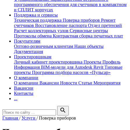
программного обеспечения для счетчиков в компактном
и СПЛИТ корпусах
Поддержка и сервисы
Техническая поддержка
Поверка приборов
Ремонт
счетчиков
Восстановление паспорта
Отдел претензий
Расчет коллекторных узлов
Сервисные центры
Протоколы обмена
Контрактная сборка печатных плат
Покупателям
Оптово-розничным клиентам
Наши объекты
Документация
Проектировщикам
Личный кабинет проектировщика
Проекты
Профиль
Информация
BIM-модели для Autodesk Revit
Типовые
проекты
Программа подбора насосов «Пульсар»
О компании
О компании
Вакансии
Новости
Статьи
Мероприятия
Вакансии
Контакты
...
search
Главная
/
Услуги
/
Поверка приборов