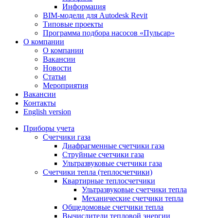
Информация
BIM-модели для Autodesk Revit
Типовые проекты
Программа подбора насосов «Пульсар»
О компании
О компании
Вакансии
Новости
Статьи
Мероприятия
Вакансии
Контакты
English version
Приборы учета
Счетчики газа
Диафрагменные счетчики газа
Струйные счетчики газа
Ультразвуковые счетчики газа
Счетчики тепла (теплосчетчики)
Квартирные теплосчетчики
Ультразвуковые счетчики тепла
Механические счетчики тепла
Общедомовые счетчики тепла
Вычислители тепловой энергии