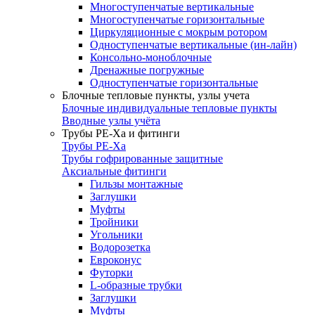
Многоступенчатые вертикальные
Многоступенчатые горизонтальные
Циркуляционные с мокрым ротором
Одноступенчатые вертикальные (ин-лайн)
Консольно-моноблочные
Дренажные погружные
Одноступенчатые горизонтальные
Блочные тепловые пункты, узлы учета
Блочные индивидуальные тепловые пункты
Вводные узлы учёта
Трубы РЕ-Ха и фитинги
Трубы РЕ-Ха
Трубы гофрированные защитные
Аксиальные фитинги
Гильзы монтажные
Заглушки
Муфты
Тройники
Угольники
Водорозетка
Евроконус
Футорки
L-образные трубки
Заглушки
Муфты