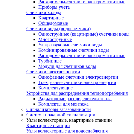
Расходомеры-счетчики электромагнитные
Приборы учета
Счетчики холода
Квартирные
Общедомовые
Счетчики воды (водосчетчики)
Одноструйные (квартирные) счетчики воды
Многоструйные
Ультразвуковые счетчики воды
Комбинированные счетчики воды
Расходомеры-счетчики электромагнитные
Турбинные
Модули для счетчиков воды
Счетчики электроэнергии
Однофазные счетчики электроэнергии
Трехфазные счетчики электроэнергии
Комплектующие
Устройства для распределения теплопотребления
Радиаторные распределители тепла
Комплекты для монтажа
Сигнализаторы загазованности
Система пожарной сигнализации
Узлы коллекторные, квартирные станции
Квартирные станции
Узлы коллекторные для водоснабжения