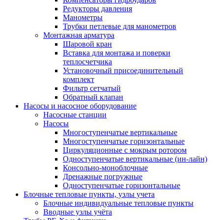
Редукторы давления
Манометры
Трубки петлевые для манометров
Монтажная арматура
Шаровой кран
Вставка для монтажа и поверки
теплосчетчика
Установочный присоединительный
комплект
Фильтр сетчатый
Обратный клапан
Насосы и насосное оборудование
Насосные станции
Насосы
Многоступенчатые вертикальные
Многоступенчатые горизонтальные
Циркуляционные с мокрым ротором
Одноступенчатые вертикальные (ин-лайн)
Консольно-моноблочные
Дренажные погружные
Одноступенчатые горизонтальные
Блочные тепловые пункты, узлы учета
Блочные индивидуальные тепловые пункты
Вводные узлы учёта