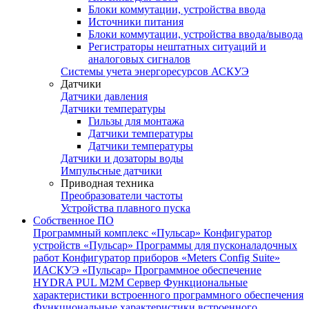
Блоки коммутации, устройства ввода
Источники питания
Блоки коммутации, устройства ввода/вывода
Регистраторы нештатных ситуаций и
аналоговых сигналов
Системы учета энергоресурсов АСКУЭ
Датчики
Датчики давления
Датчики температуры
Гильзы для монтажа
Датчики температуры
Датчики температуры
Датчики и дозаторы воды
Импульсные датчики
Приводная техника
Преобразователи частоты
Устройства плавного пуска
Собственное ПО
Программный комплекс «Пульсар»
Конфигуратор
устройств «Пульсар»
Программы для пусконаладочных
работ
Конфигуратор приборов «Meters Config Suite»
ИАСКУЭ «Пульсар»
Программное обеспечение
HYDRA PUL
M2M Сервер
Функциональные
характеристики встроенного программного обеспечения
Функциональные характеристики встроенного