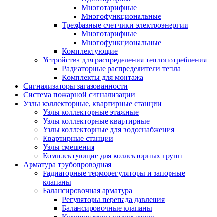
Многотарифные
Многофункциональные
Трехфазные счетчики электроэнергии
Многотарифные
Многофункциональные
Комплектующие
Устройства для распределения теплопотребления
Радиаторные распределители тепла
Комплекты для монтажа
Сигнализаторы загазованности
Система пожарной сигнализации
Узлы коллекторные, квартирные станции
Узлы коллекторные этажные
Узлы коллекторные квартирные
Узлы коллекторные для водоснабжения
Квартирные станции
Узлы смешения
Комплектующие для коллекторных групп
Арматура трубопроводная
Радиаторные терморегуляторы и запорные
клапаны
Балансировочная арматура
Регуляторы перепада давления
Балансировочные клапаны
Компенсаторы гидроударов