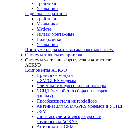
Тройники
Угольники
Радиальные фитинги
Тройники
Угольники
Муфты
Гильзы монтажные
Водорозетка
Угольники
Инструмент для монтажа аксиальных систем
Системы защиты от протечки
Системы учета энергоресурсов и компоненты
АСКУЭ
Компоненты АСКУЭ
Приемные модули
GSM/GPRS модемы
Счетчики импульсов-регистраторы
УСПД (устройство сбора и передачи
данных)
Преобразователи интерфейсов
Антенны для GSM/GPRS модемов и УСПД
GSM
Системы учета энергоресурсов и
компоненты АСКУЭ
Антенны для GSM