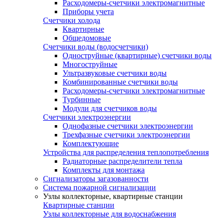
Расходомеры-счетчики электромагнитные
Приборы учета
Счетчики холода
Квартирные
Общедомовые
Счетчики воды (водосчетчики)
Одноструйные (квартирные) счетчики воды
Многоструйные
Ультразвуковые счетчики воды
Комбинированные счетчики воды
Расходомеры-счетчики электромагнитные
Турбинные
Модули для счетчиков воды
Счетчики электроэнергии
Однофазные счетчики электроэнергии
Трехфазные счетчики электроэнергии
Комплектующие
Устройства для распределения теплопотребления
Радиаторные распределители тепла
Комплекты для монтажа
Сигнализаторы загазованности
Система пожарной сигнализации
Узлы коллекторные, квартирные станции
Квартирные станции
Узлы коллекторные для водоснабжения