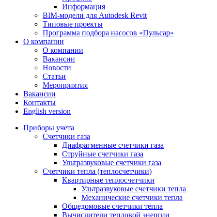
Информация
BIM-модели для Autodesk Revit
Типовые проекты
Программа подбора насосов «Пульсар»
О компании
О компании
Вакансии
Новости
Статьи
Мероприятия
Вакансии
Контакты
English version
Приборы учета
Счетчики газа
Диафрагменные счетчики газа
Струйные счетчики газа
Ультразвуковые счетчики газа
Счетчики тепла (теплосчетчики)
Квартирные теплосчетчики
Ультразвуковые счетчики тепла
Механические счетчики тепла
Общедомовые счетчики тепла
Вычислители тепловой энергии