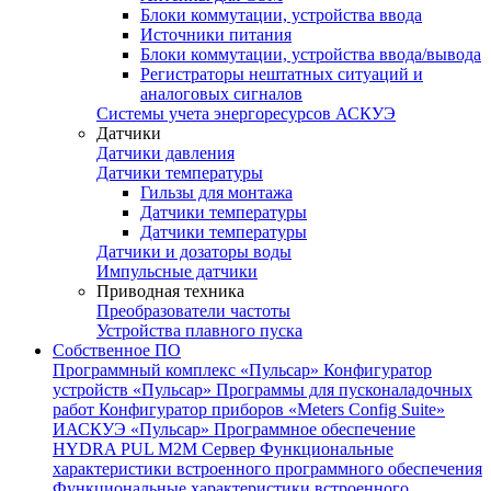
Блоки коммутации, устройства ввода
Источники питания
Блоки коммутации, устройства ввода/вывода
Регистраторы нештатных ситуаций и
аналоговых сигналов
Системы учета энергоресурсов АСКУЭ
Датчики
Датчики давления
Датчики температуры
Гильзы для монтажа
Датчики температуры
Датчики температуры
Датчики и дозаторы воды
Импульсные датчики
Приводная техника
Преобразователи частоты
Устройства плавного пуска
Собственное ПО
Программный комплекс «Пульсар»
Конфигуратор
устройств «Пульсар»
Программы для пусконаладочных
работ
Конфигуратор приборов «Meters Config Suite»
ИАСКУЭ «Пульсар»
Программное обеспечение
HYDRA PUL
M2M Сервер
Функциональные
характеристики встроенного программного обеспечения
Функциональные характеристики встроенного