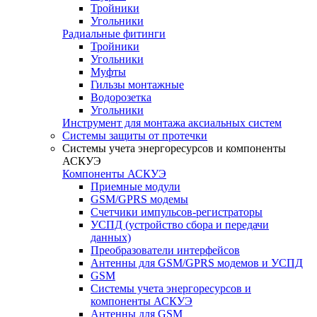
Тройники
Угольники
Радиальные фитинги
Тройники
Угольники
Муфты
Гильзы монтажные
Водорозетка
Угольники
Инструмент для монтажа аксиальных систем
Системы защиты от протечки
Системы учета энергоресурсов и компоненты
АСКУЭ
Компоненты АСКУЭ
Приемные модули
GSM/GPRS модемы
Счетчики импульсов-регистраторы
УСПД (устройство сбора и передачи
данных)
Преобразователи интерфейсов
Антенны для GSM/GPRS модемов и УСПД
GSM
Системы учета энергоресурсов и
компоненты АСКУЭ
Антенны для GSM