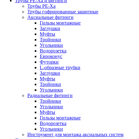
Трубы РЕ-Ха и фитинги
Трубы РЕ-Ха
Трубы гофрированные защитные
Аксиальные фитинги
Гильзы монтажные
Заглушки
Муфты
Тройники
Угольники
Водорозетка
Евроконус
Футорки
L-образные трубки
Заглушки
Муфты
Тройники
Угольники
Радиальные фитинги
Тройники
Угольники
Муфты
Гильзы монтажные
Водорозетка
Угольники
Инструмент для монтажа аксиальных систем