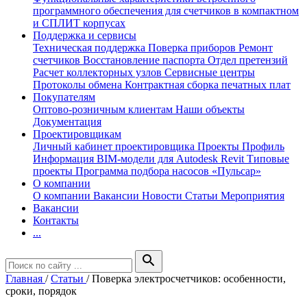
программного обеспечения для счетчиков в компактном
и СПЛИТ корпусах
Поддержка и сервисы
Техническая поддержка
Поверка приборов
Ремонт
счетчиков
Восстановление паспорта
Отдел претензий
Расчет коллекторных узлов
Сервисные центры
Протоколы обмена
Контрактная сборка печатных плат
Покупателям
Оптово-розничным клиентам
Наши объекты
Документация
Проектировщикам
Личный кабинет проектировщика
Проекты
Профиль
Информация
BIM-модели для Autodesk Revit
Типовые
проекты
Программа подбора насосов «Пульсар»
О компании
О компании
Вакансии
Новости
Статьи
Мероприятия
Вакансии
Контакты
...
search
Главная
/
Статьи
/
Поверка электросчетчиков: особенности,
сроки, порядок