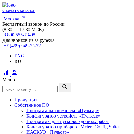
Скачать каталог
expand_more
Москва
Бесплатный звонок по России
(8:30 — 17:30 МСК)
8 800 555-73-08
Для звонков из-за рубежа
+7 (499) 649-75-72
ENG
RU
signal_cellular_alt
person
Меню
search
Продукция
Собственное ПО
Программный комплекс «Пульсар»
Конфигуратор устройств «Пульсар»
Программы для пусконаладочных работ
Конфигуратор приборов «Meters Config Suite»
ИАСКУЭ «Пульсар»