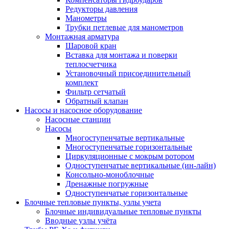
Редукторы давления
Манометры
Трубки петлевые для манометров
Монтажная арматура
Шаровой кран
Вставка для монтажа и поверки
теплосчетчика
Установочный присоединительный
комплект
Фильтр сетчатый
Обратный клапан
Насосы и насосное оборудование
Насосные станции
Насосы
Многоступенчатые вертикальные
Многоступенчатые горизонтальные
Циркуляционные с мокрым ротором
Одноступенчатые вертикальные (ин-лайн)
Консольно-моноблочные
Дренажные погружные
Одноступенчатые горизонтальные
Блочные тепловые пункты, узлы учета
Блочные индивидуальные тепловые пункты
Вводные узлы учёта