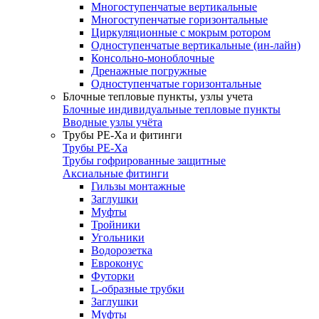
Многоступенчатые вертикальные
Многоступенчатые горизонтальные
Циркуляционные с мокрым ротором
Одноступенчатые вертикальные (ин-лайн)
Консольно-моноблочные
Дренажные погружные
Одноступенчатые горизонтальные
Блочные тепловые пункты, узлы учета
Блочные индивидуальные тепловые пункты
Вводные узлы учёта
Трубы РЕ-Ха и фитинги
Трубы РЕ-Ха
Трубы гофрированные защитные
Аксиальные фитинги
Гильзы монтажные
Заглушки
Муфты
Тройники
Угольники
Водорозетка
Евроконус
Футорки
L-образные трубки
Заглушки
Муфты