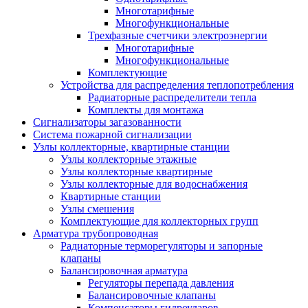
Многотарифные
Многофункциональные
Трехфазные счетчики электроэнергии
Многотарифные
Многофункциональные
Комплектующие
Устройства для распределения теплопотребления
Радиаторные распределители тепла
Комплекты для монтажа
Сигнализаторы загазованности
Система пожарной сигнализации
Узлы коллекторные, квартирные станции
Узлы коллекторные этажные
Узлы коллекторные квартирные
Узлы коллекторные для водоснабжения
Квартирные станции
Узлы смешения
Комплектующие для коллекторных групп
Арматура трубопроводная
Радиаторные терморегуляторы и запорные
клапаны
Балансировочная арматура
Регуляторы перепада давления
Балансировочные клапаны
Компенсаторы гидроударов