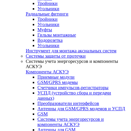
Тройники
Угольники
Радиальные фитинги
Тройники
Угольники
Муфты
Гильзы монтажные
Водорозетка
Угольники
Инструмент для монтажа аксиальных систем
Системы защиты от протечки
Системы учета энергоресурсов и компоненты
АСКУЭ
Компоненты АСКУЭ
Приемные модули
GSM/GPRS модемы
Счетчики импульсов-регистраторы
УСПД (устройство сбора и передачи
данных)
Преобразователи интерфейсов
Антенны для GSM/GPRS модемов и УСПД
GSM
Системы учета энергоресурсов и
компоненты АСКУЭ
Антенны для GSM