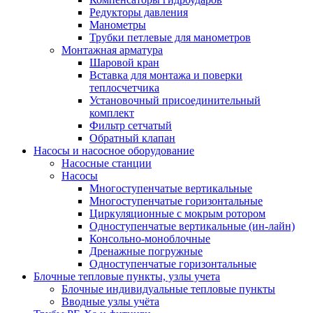
Редукторы давления
Манометры
Трубки петлевые для манометров
Монтажная арматура
Шаровой кран
Вставка для монтажа и поверки
теплосчетчика
Установочный присоединительный
комплект
Фильтр сетчатый
Обратный клапан
Насосы и насосное оборудование
Насосные станции
Насосы
Многоступенчатые вертикальные
Многоступенчатые горизонтальные
Циркуляционные с мокрым ротором
Одноступенчатые вертикальные (ин-лайн)
Консольно-моноблочные
Дренажные погружные
Одноступенчатые горизонтальные
Блочные тепловые пункты, узлы учета
Блочные индивидуальные тепловые пункты
Вводные узлы учёта