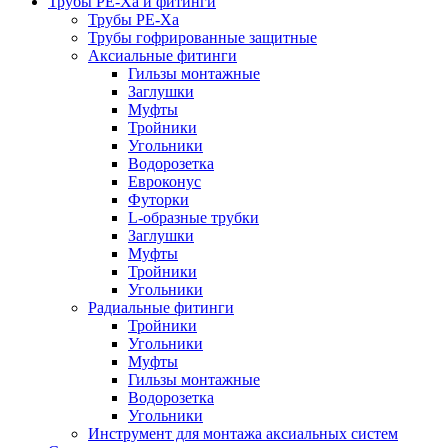
Трубы РЕ-Ха и фитинги
Трубы РЕ-Ха
Трубы гофрированные защитные
Аксиальные фитинги
Гильзы монтажные
Заглушки
Муфты
Тройники
Угольники
Водорозетка
Евроконус
Футорки
L-образные трубки
Заглушки
Муфты
Тройники
Угольники
Радиальные фитинги
Тройники
Угольники
Муфты
Гильзы монтажные
Водорозетка
Угольники
Инструмент для монтажа аксиальных систем