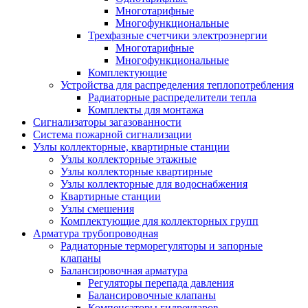
Многотарифные
Многофункциональные
Трехфазные счетчики электроэнергии
Многотарифные
Многофункциональные
Комплектующие
Устройства для распределения теплопотребления
Радиаторные распределители тепла
Комплекты для монтажа
Сигнализаторы загазованности
Система пожарной сигнализации
Узлы коллекторные, квартирные станции
Узлы коллекторные этажные
Узлы коллекторные квартирные
Узлы коллекторные для водоснабжения
Квартирные станции
Узлы смешения
Комплектующие для коллекторных групп
Арматура трубопроводная
Радиаторные терморегуляторы и запорные
клапаны
Балансировочная арматура
Регуляторы перепада давления
Балансировочные клапаны
Компенсаторы гидроударов