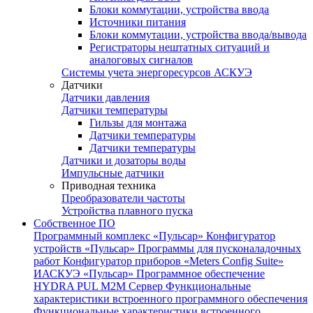
Блоки коммутации, устройства ввода
Источники питания
Блоки коммутации, устройства ввода/вывода
Регистраторы нештатных ситуаций и
аналоговых сигналов
Системы учета энергоресурсов АСКУЭ
Датчики
Датчики давления
Датчики температуры
Гильзы для монтажа
Датчики температуры
Датчики температуры
Датчики и дозаторы воды
Импульсные датчики
Приводная техника
Преобразователи частоты
Устройства плавного пуска
Собственное ПО
Программный комплекс «Пульсар»
Конфигуратор
устройств «Пульсар»
Программы для пусконаладочных
работ
Конфигуратор приборов «Meters Config Suite»
ИАСКУЭ «Пульсар»
Программное обеспечение
HYDRA PUL
M2M Сервер
Функциональные
характеристики встроенного программного обеспечения
Функциональные характеристики встроенного