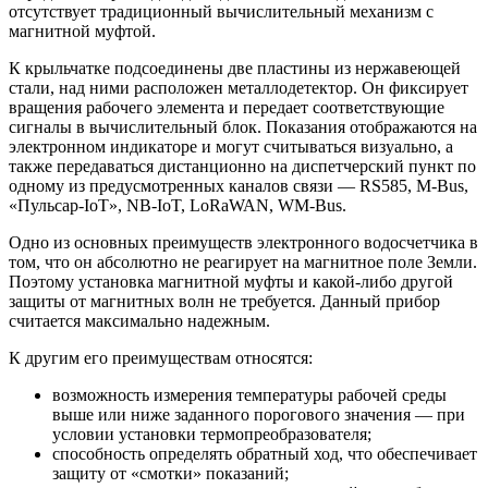
отсутствует традиционный вычислительный механизм с
магнитной муфтой.
К крыльчатке подсоединены две пластины из нержавеющей
стали, над ними расположен металлодетектор. Он фиксирует
вращения рабочего элемента и передает соответствующие
сигналы в вычислительный блок. Показания отображаются на
электронном индикаторе и могут считываться визуально, а
также передаваться дистанционно на диспетчерский пункт по
одному из предусмотренных каналов связи — RS585, M-Bus,
«Пульсар-IoT», NB-IoT, LoRaWAN, WM-Bus.
Одно из основных преимуществ электронного водосчетчика в
том, что он абсолютно не реагирует на магнитное поле Земли.
Поэтому установка магнитной муфты и какой-либо другой
защиты от магнитных волн не требуется. Данный прибор
считается максимально надежным.
К другим его преимуществам относятся:
возможность измерения температуры рабочей среды
выше или ниже заданного порогового значения — при
условии установки термопреобразователя;
способность определять обратный ход, что обеспечивает
защиту от «смотки» показаний;