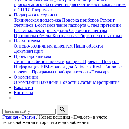
программного обеспечения для счетчиков в компактном
и СПЛИТ корпусах
Поддержка и сервисы
Техническая поддержка
Поверка приборов
Ремонт
счетчиков
Восстановление паспорта
Отдел претензий
Расчет коллекторных узлов
Сервисные центры
Протоколы обмена
Контрактная сборка печатных плат
Покупателям
Оптово-розничным клиентам
Наши объекты
Документация
Проектировщикам
Личный кабинет проектировщика
Проекты
Профиль
Информация
BIM-модели для Autodesk Revit
Типовые
проекты
Программа подбора насосов «Пульсар»
О компании
О компании
Вакансии
Новости
Статьи
Мероприятия
Вакансии
Контакты
...
search
Главная
/
Статьи
/
Новые решения «Пульсар» в учете
теплоснабжения и горячего водоснабжения