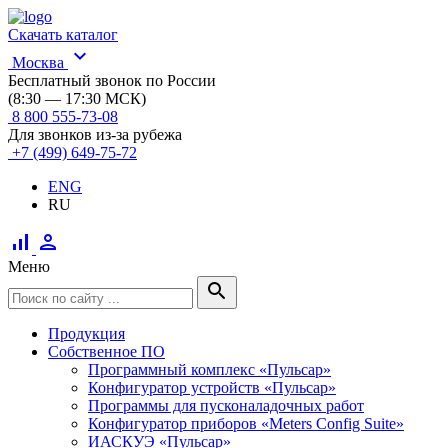
Скачать каталог
expand_more
Москва
Бесплатный звонок по России
(8:30 — 17:30 МСК)
8 800 555-73-08
Для звонков из-за рубежа
+7 (499) 649-75-72
ENG
RU
signal_cellular_alt
person
Меню
search
Продукция
Собственное ПО
Программный комплекс «Пульсар»
Конфигуратор устройств «Пульсар»
Программы для пусконаладочных работ
Конфигуратор приборов «Meters Config Suite»
ИАСКУЭ «Пульсар»