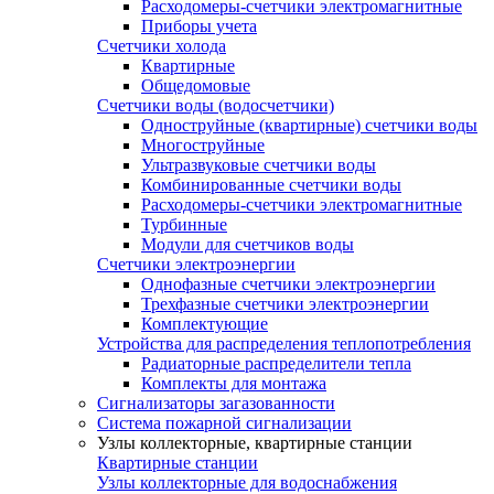
Расходомеры-счетчики электромагнитные
Приборы учета
Счетчики холода
Квартирные
Общедомовые
Счетчики воды (водосчетчики)
Одноструйные (квартирные) счетчики воды
Многоструйные
Ультразвуковые счетчики воды
Комбинированные счетчики воды
Расходомеры-счетчики электромагнитные
Турбинные
Модули для счетчиков воды
Счетчики электроэнергии
Однофазные счетчики электроэнергии
Трехфазные счетчики электроэнергии
Комплектующие
Устройства для распределения теплопотребления
Радиаторные распределители тепла
Комплекты для монтажа
Сигнализаторы загазованности
Система пожарной сигнализации
Узлы коллекторные, квартирные станции
Квартирные станции
Узлы коллекторные для водоснабжения