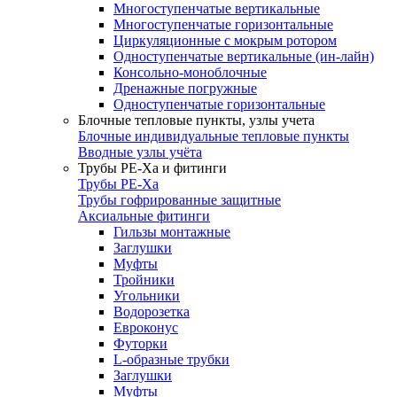
Многоступенчатые вертикальные
Многоступенчатые горизонтальные
Циркуляционные с мокрым ротором
Одноступенчатые вертикальные (ин-лайн)
Консольно-моноблочные
Дренажные погружные
Одноступенчатые горизонтальные
Блочные тепловые пункты, узлы учета
Блочные индивидуальные тепловые пункты
Вводные узлы учёта
Трубы РЕ-Ха и фитинги
Трубы РЕ-Ха
Трубы гофрированные защитные
Аксиальные фитинги
Гильзы монтажные
Заглушки
Муфты
Тройники
Угольники
Водорозетка
Евроконус
Футорки
L-образные трубки
Заглушки
Муфты