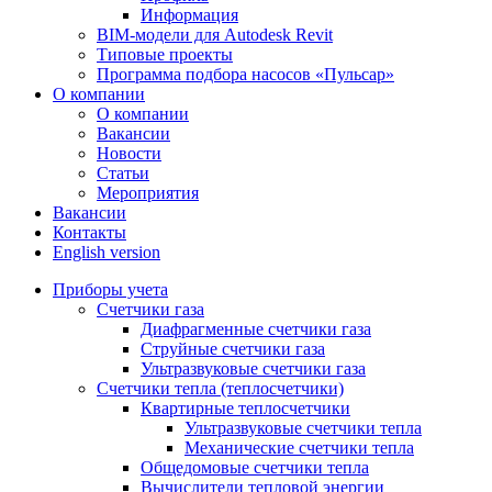
Информация
BIM-модели для Autodesk Revit
Типовые проекты
Программа подбора насосов «Пульсар»
О компании
О компании
Вакансии
Новости
Статьи
Мероприятия
Вакансии
Контакты
English version
Приборы учета
Счетчики газа
Диафрагменные счетчики газа
Струйные счетчики газа
Ультразвуковые счетчики газа
Счетчики тепла (теплосчетчики)
Квартирные теплосчетчики
Ультразвуковые счетчики тепла
Механические счетчики тепла
Общедомовые счетчики тепла
Вычислители тепловой энергии