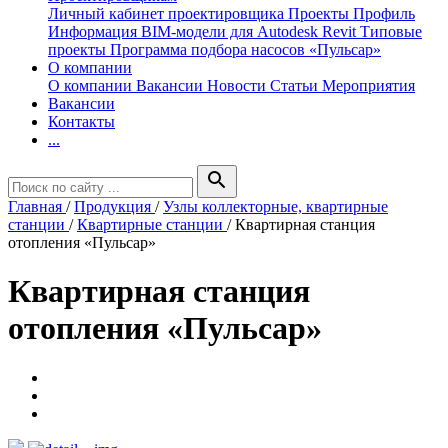
Личный кабинет проектировщика
Проекты
Профиль
Информация
BIM-модели для Autodesk Revit
Типовые
проекты
Программа подбора насосов «Пульсар»
О компании
О компании
Вакансии
Новости
Статьи
Мероприятия
Вакансии
Контакты
...
search
Главная
/
Продукция
/
Узлы коллекторные, квартирные
станции
/
Квартирные станции
/
Квартирная станция
отопления «Пульсар»
Квартирная станция
отопления «Пульсар»