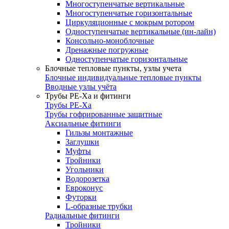
Многоступенчатые вертикальные
Многоступенчатые горизонтальные
Циркуляционные с мокрым ротором
Одноступенчатые вертикальные (ин-лайн)
Консольно-моноблочные
Дренажные погружные
Одноступенчатые горизонтальные
Блочные тепловые пункты, узлы учета
Блочные индивидуальные тепловые пункты
Вводные узлы учёта
Трубы РЕ-Ха и фитинги
Трубы РЕ-Ха
Трубы гофрированные защитные
Аксиальные фитинги
Гильзы монтажные
Заглушки
Муфты
Тройники
Угольники
Водорозетка
Евроконус
Футорки
L-образные трубки
Радиальные фитинги
Тройники