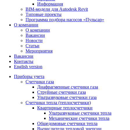
Информация
BIM-модели для Autodesk Revit
Типовые проекты
Программа подбора насосов «Пульсар»
О компании
О компании
Вакансии
Новости
Статьи
Мероприятия
Вакансии
Контакты
English version
Приборы учета
Счетчики газа
Диафрагменные счетчики газа
Струйные счетчики газа
Ультразвуковые счетчики газа
Счетчики тепла (теплосчетчики)
Квартирные теплосчетчики
Ультразвуковые счетчики тепла
Механические счетчики тепла
Общедомовые счетчики тепла
Вычислители тепловой энергии