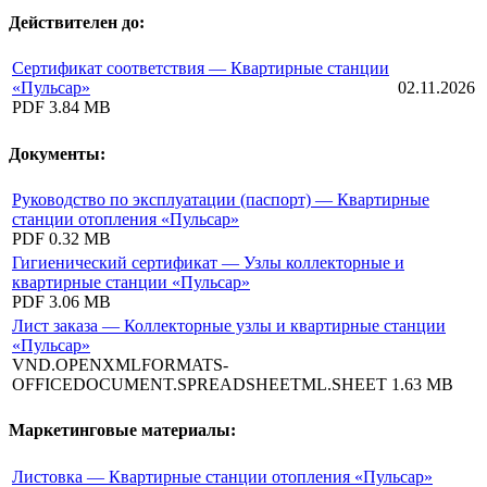
Действителен до:
Сертификат соответствия — Квартирные станции
«Пульсар»
02.11.2026
PDF
3.84 MB
Документы:
Руководство по эксплуатации (паспорт) — Квартирные
станции отопления «Пульсар»
PDF
0.32 MB
Гигиенический сертификат — Узлы коллекторные и
квартирные станции «Пульсар»
PDF
3.06 MB
Лист заказа — Коллекторные узлы и квартирные станции
«Пульсар»
VND.OPENXMLFORMATS-
OFFICEDOCUMENT.SPREADSHEETML.SHEET
1.63 MB
Маркетинговые материалы:
Листовка — Квартирные станции отопления «Пульсар»