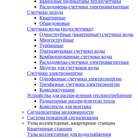
Выносные индикаторы теплосчетчика
Расходомеры-счетчики электромагнитные
Счетчики холода
Квартирные
Общедомовые
Счетчики воды (водосчетчики)
Одноструйные (квартирные) счетчики воды
Многоструйные
Турбинные
Ультразвуковые счетчики воды
Комбинированные счетчики воды
Расходомеры-счетчики электромагнитные
Модули для счетчиков воды
Счетчики электроэнергии
Однофазные счетчики электроэнергии
Трехфазные счетчики электроэнергии
Комплектующие
Устройства для распределения теплопотребления
Радиаторные распределители тепла
Комплекты для монтажа
Сигнализаторы загазованности
Система пожарной сигнализации
Узлы коллекторные, квартирные станции
Квартирные станции
Узлы коллекторные для водоснабжения