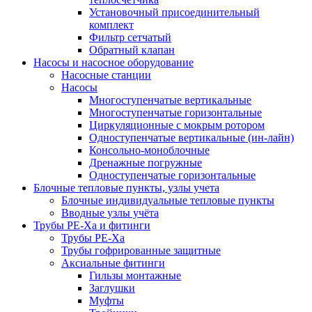
Установочный присоединительный
комплект
Фильтр сетчатый
Обратный клапан
Насосы и насосное оборудование
Насосные станции
Насосы
Многоступенчатые вертикальные
Многоступенчатые горизонтальные
Циркуляционные с мокрым ротором
Одноступенчатые вертикальные (ин-лайн)
Консольно-моноблочные
Дренажные погружные
Одноступенчатые горизонтальные
Блочные тепловые пункты, узлы учета
Блочные индивидуальные тепловые пункты
Вводные узлы учёта
Трубы РЕ-Ха и фитинги
Трубы РЕ-Ха
Трубы гофрированные защитные
Аксиальные фитинги
Гильзы монтажные
Заглушки
Муфты