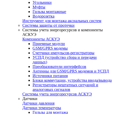
Угольники
Муфты
Гильзы монтажные
Водорозетка
Инструмент для монтажа аксиальных систем
Системы защиты от протечки
Системы учета энергоресурсов и компоненты
АСКУЭ
Компоненты АСКУЭ
Приемные модули
GSM/GPRS модемы
Счетчики импульсов-регистраторы
УСПД (устройство сбора и передачи
данных)
Преобразователи интерфейсов
Антенны для GSM/GPRS модемов и УСПД
Источники питания
Блоки коммутации, устройства ввода/вывода
Регистраторы нештатных ситуаций и
аналоговых сигналов
Системы учета энергоресурсов АСКУЭ
Датчики
Датчики давления
Датчики температуры
Гильзы для монтажа