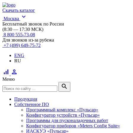
Скачать каталог
expand_more
Москва
Бесплатный звонок по России
(8:30 — 17:30 МСК)
8 800 555-73-08
Для звонков из-за рубежа
+7 (499) 649-75-72
ENG
RU
signal_cellular_alt
person
Меню
search
Продукция
Собственное ПО
Программный комплекс «Пульсар»
Конфигуратор устройств «Пульсар»
Программы для пусконаладочных работ
Конфигуратор приборов «Meters Config Suite»
ИАСКУЭ «Пульсар»