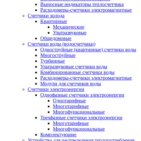
Выносные индикаторы теплосчетчика
Расходомеры-счетчики электромагнитные
Счетчики холода
Квартирные
Механические
Ультразвуковые
Общедомовые
Счетчики воды (водосчетчики)
Одноструйные (квартирные) счетчики воды
Многоструйные
Турбинные
Ультразвуковые счетчики воды
Комбинированные счетчики воды
Расходомеры-счетчики электромагнитные
Модули для счетчиков воды
Счетчики электроэнергии
Однофазные счетчики электроэнергии
Однотарифные
Многотарифные
Многофункциональные
Трехфазные счетчики электроэнергии
Многотарифные
Многофункциональные
Комплектующие
Устройства для распределения теплопотребления