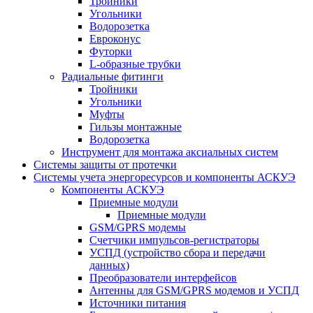
Тройники
Угольники
Водорозетка
Евроконус
Футорки
L-образные трубки
Радиальные фитинги
Тройники
Угольники
Муфты
Гильзы монтажные
Водорозетка
Инструмент для монтажа аксиальных систем
Системы защиты от протечки
Системы учета энергоресурсов и компоненты АСКУЭ
Компоненты АСКУЭ
Приемные модули
Приемные модули
GSM/GPRS модемы
Счетчики импульсов-регистраторы
УСПД (устройство сбора и передачи
данных)
Преобразователи интерфейсов
Антенны для GSM/GPRS модемов и УСПД
Источники питания