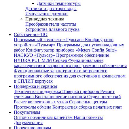
Датчики температуры
Датчики и дозаторы воды
Импульсные датчики
Приводная техника
Преобразователи частоты
Устройства плавного пуска
Собственное ПО
Программный комплекс «Пульсар»
Конфигуратор
устройств «Пульсар»
Программы для пусконаладочных
работ
Конфигуратор приборов «Meters Config Suite»
ИАСКУЭ «Пульсар»
Программное обеспечение
HYDRA PUL
M2M Сервер
Функциональные
характеристики встроенного программного обеспечения
Функциональные характеристики встроенного
программного обеспечения для счетчиков в компактном
и СПЛИТ корпусах
Поддержка и сервисы
Техническая поддержка
Поверка приборов
Ремонт
счетчиков
Восстановление паспорта
Отдел претензий
Расчет коллекторных узлов
Сервисные центры
Протоколы обмена
Контрактная сборка печатных плат
Покупателям
Оптово-розничным клиентам
Наши объекты
Документация
Проектировщикам