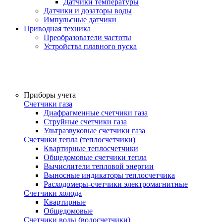
Датчики температуры
Датчики и дозаторы воды
Импульсные датчики
Приводная техника
Преобразователи частоты
Устройства плавного пуска
Продукция
Приборы учета
Счетчики газа
Диафрагменные счетчики газа
Струйные счетчики газа
Ультразвуковые счетчики газа
Счетчики тепла (теплосчетчики)
Квартирные теплосчетчики
Общедомовые счетчики тепла
Вычислители тепловой энергии
Выносные индикаторы теплосчетчика
Расходомеры-счетчики электромагнитные
Счетчики холода
Квартирные
Общедомовые
Счетчики воды (водосчетчики)