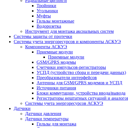
Радиальные фитинги
Тройники
Угольники
Муфты
Гильзы монтажные
Водорозетка
Инструмент для монтажа аксиальных систем
Системы защиты от протечки
Системы учета энергоресурсов и компоненты АСКУЭ
Компоненты АСКУЭ
Приемные модули
Приемные модули
GSM/GPRS модемы
Счетчики импульсов-регистраторы
УСПД (устройство сбора и передачи данных)
Преобразователи интерфейсов
Антенны для GSM/GPRS модемов и УСПД
Источники питания
Блоки коммутации, устройства ввода/вывода
Регистраторы нештатных ситуаций и аналого
Системы учета энергоресурсов АСКУЭ
Датчики
Датчики давления
Датчики температуры
Гильзы для монтажа