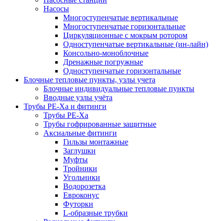
Насосы
Многоступенчатые вертикальные
Многоступенчатые горизонтальные
Циркуляционные с мокрым ротором
Одноступенчатые вертикальные (ин-лайн)
Консольно-моноблочные
Дренажные погружные
Одноступенчатые горизонтальные
Блочные тепловые пункты, узлы учета
Блочные индивидуальные тепловые пункты
Вводные узлы учёта
Трубы РЕ-Ха и фитинги
Трубы РЕ-Ха
Трубы гофрированные защитные
Аксиальные фитинги
Гильзы монтажные
Заглушки
Муфты
Тройники
Угольники
Водорозетка
Евроконус
Футорки
L-образные трубки