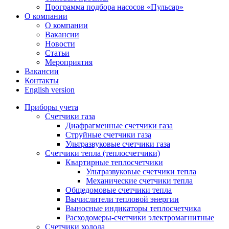
Программа подбора насосов «Пульсар»
О компании
О компании
Вакансии
Новости
Статьи
Мероприятия
Вакансии
Контакты
English version
Приборы учета
Счетчики газа
Диафрагменные счетчики газа
Струйные счетчики газа
Ультразвуковые счетчики газа
Счетчики тепла (теплосчетчики)
Квартирные теплосчетчики
Ультразвуковые счетчики тепла
Механические счетчики тепла
Общедомовые счетчики тепла
Вычислители тепловой энергии
Выносные индикаторы теплосчетчика
Расходомеры-счетчики электромагнитные
Счетчики холода