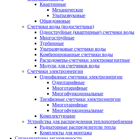
Квартирные
Механические
Ультразвуковые
Общедомовые
Счетчики воды (водосчетчики)
Одноструйные (квартирные) счетчики воды
Многоструйные
Турбинные
Ультразвуковые счетчики воды
Комбинированные счетчики воды
Расходомеры-счетчики электромагнитные
Модули для счетчиков воды
Счетчики электроэнергии
Однофазные счетчики электроэнергии
Однотарифные
Многотарифные
Многофункциональные
Трехфазные счетчики электроэнергии
Многотарифные
Многофункциональные
Комплектующие
Устройства для распределения теплопотребления
Радиаторные распределители тепла
Комплекты для монтажа
Сигнализаторы загазованности