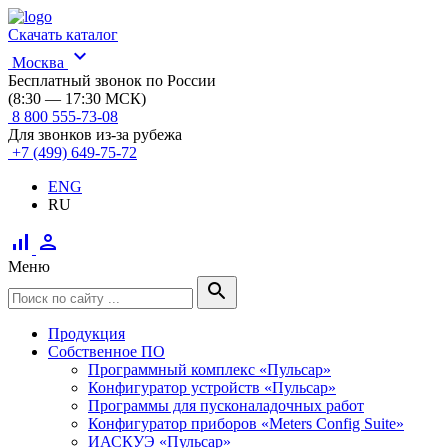
Скачать каталог
expand_more
Москва
Бесплатный звонок по России
(8:30 — 17:30 МСК)
8 800 555-73-08
Для звонков из-за рубежа
+7 (499) 649-75-72
ENG
RU
signal_cellular_alt
person
Меню
search
Продукция
Собственное ПО
Программный комплекс «Пульсар»
Конфигуратор устройств «Пульсар»
Программы для пусконаладочных работ
Конфигуратор приборов «Meters Config Suite»
ИАСКУЭ «Пульсар»