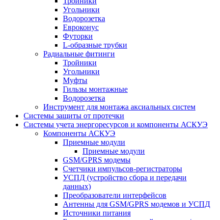
Тройники
Угольники
Водорозетка
Евроконус
Футорки
L-образные трубки
Радиальные фитинги
Тройники
Угольники
Муфты
Гильзы монтажные
Водорозетка
Инструмент для монтажа аксиальных систем
Системы защиты от протечки
Системы учета энергоресурсов и компоненты АСКУЭ
Компоненты АСКУЭ
Приемные модули
Приемные модули
GSM/GPRS модемы
Счетчики импульсов-регистраторы
УСПД (устройство сбора и передачи
данных)
Преобразователи интерфейсов
Антенны для GSM/GPRS модемов и УСПД
Источники питания