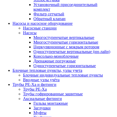
Установочный присоединительный
комплект
Фильтр сетчатый
Обратный клапан
Насосы и насосное оборудование
Насосные станции
Насосы
Многоступенчатые вертикальные
Многоступенчатые горизонтальные
Циркуляционные с мокрым ротором
Одноступенчатые вертикальные (ин-лайн)
Консольно-моноблочные
Дренажные погружные
Одноступенчатые горизонтальные
Блочные тепловые пункты, узлы учета
Блочные индивидуальные тепловые пункты
Вводные узлы учёта
Трубы РЕ-Ха и фитинги
Трубы РЕ-Ха
Трубы гофрированные защитные
Аксиальные фитинги
Гильзы монтажные
Заглушки
Муфты