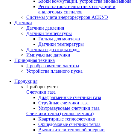
Блоки коммутации, устройства ввода/вывода
Регистраторы нештатных ситуаций и
аналоговых сигналов
Системы учета энергоресурсов АСКУЭ
Датчики
Датчики давления
Датчики температуры
Гильзы для монтажа
Датчики температуры
Датчики и дозаторы воды
Импульсные датчики
Приводная техника
Преобразователи частоты
Устройства плавного пуска
Продукция
Приборы учета
Счетчики газа
Диафрагменные счетчики газа
Струйные счетчики газа
Ультразвуковые счетчики газа
Счетчики тепла (теплосчетчики)
Квартирные теплосчетчики
Общедомовые счетчики тепла
Вычислители тепловой энергии