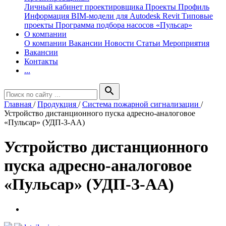
Личный кабинет проектировщика
Проекты
Профиль
Информация
BIM-модели для Autodesk Revit
Типовые
проекты
Программа подбора насосов «Пульсар»
О компании
О компании
Вакансии
Новости
Статьи
Мероприятия
Вакансии
Контакты
...
search
Главная
/
Продукция
/
Система пожарной сигнализации
/
Устройство дистанционного пуска адресно-аналоговое
«Пульсар» (УДП-З-АА)
Устройство дистанционного
пуска адресно-аналоговое
«Пульсар» (УДП-З-АА)