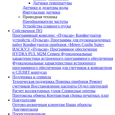
Датчики температуры
Датчики и дозаторы воды
Импульсные датчики
Приводная техника
Преобразователи частоты
Устройства плавного пуска
Собственное ПО
Программный комплекс «Пульсар»
Конфигуратор
устройств «Пульсар»
Программы для пусконаладочных
работ
Конфигуратор приборов «Meters Config Suite»
ИАСКУЭ «Пульсар»
Программное обеспечение
HYDRA PUL
M2M Сервер
Функциональные
характеристики встроенного программного обеспечения
Функциональные характеристики встроенного
программного обеспечения для счетчиков в компактном
и СПЛИТ корпусах
Поддержка и сервисы
Техническая поддержка
Поверка приборов
Ремонт
счетчиков
Восстановление паспорта
Отдел претензий
Расчет коллекторных узлов
Сервисные центры
Протоколы обмена
Контрактная сборка печатных плат
Покупателям
Оптово-розничным клиентам
Наши объекты
Документация
Проектировщикам