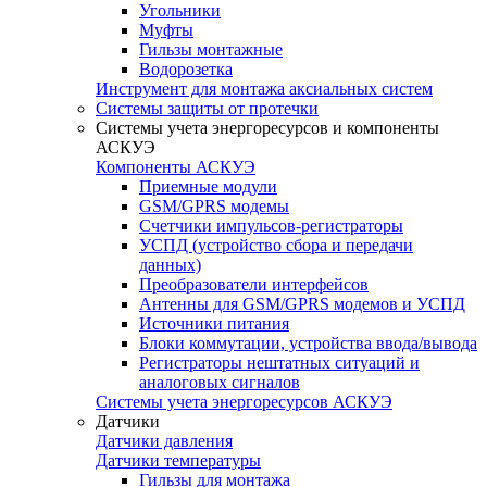
Угольники
Муфты
Гильзы монтажные
Водорозетка
Инструмент для монтажа аксиальных систем
Системы защиты от протечки
Системы учета энергоресурсов и компоненты
АСКУЭ
Компоненты АСКУЭ
Приемные модули
GSM/GPRS модемы
Счетчики импульсов-регистраторы
УСПД (устройство сбора и передачи
данных)
Преобразователи интерфейсов
Антенны для GSM/GPRS модемов и УСПД
Источники питания
Блоки коммутации, устройства ввода/вывода
Регистраторы нештатных ситуаций и
аналоговых сигналов
Системы учета энергоресурсов АСКУЭ
Датчики
Датчики давления
Датчики температуры
Гильзы для монтажа