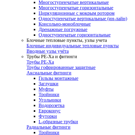
Многоступенчатые вертикальные
Многоступенчатые горизонтальные
Циркуляционные с мокрым ротором
Одноступенчатые вертикальные (ин-лайн)
Консольно-моноблочные
Дренажные погружные
Одноступенчатые горизонтальные
Блочные тепловые пункты, узлы учета
Блочные индивидуальные тепловые пункты
Вводные узлы учёта
Трубы РЕ-Ха и фитинги
Трубы РЕ-Ха
Трубы гофрированные защитные
Аксиальные фитинги
Гильзы монтажные
Заглушки
Муфты
Тройники
Угольники
Водорозетка
Евроконус
Футорки
L-образные трубки
Радиальные фитинги
Тройники