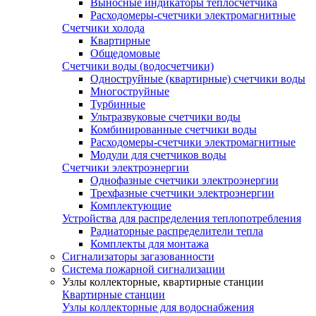
Выносные индикаторы теплосчетчика
Расходомеры-счетчики электромагнитные
Счетчики холода
Квартирные
Общедомовые
Счетчики воды (водосчетчики)
Одноструйные (квартирные) счетчики воды
Многоструйные
Турбинные
Ультразвуковые счетчики воды
Комбинированные счетчики воды
Расходомеры-счетчики электромагнитные
Модули для счетчиков воды
Счетчики электроэнергии
Однофазные счетчики электроэнергии
Трехфазные счетчики электроэнергии
Комплектующие
Устройства для распределения теплопотребления
Радиаторные распределители тепла
Комплекты для монтажа
Сигнализаторы загазованности
Система пожарной сигнализации
Узлы коллекторные, квартирные станции
Квартирные станции
Узлы коллекторные для водоснабжения