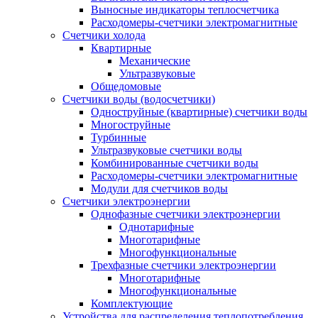
Выносные индикаторы теплосчетчика
Расходомеры-счетчики электромагнитные
Счетчики холода
Квартирные
Механические
Ультразвуковые
Общедомовые
Счетчики воды (водосчетчики)
Одноструйные (квартирные) счетчики воды
Многоструйные
Турбинные
Ультразвуковые счетчики воды
Комбинированные счетчики воды
Расходомеры-счетчики электромагнитные
Модули для счетчиков воды
Счетчики электроэнергии
Однофазные счетчики электроэнергии
Однотарифные
Многотарифные
Многофункциональные
Трехфазные счетчики электроэнергии
Многотарифные
Многофункциональные
Комплектующие
Устройства для распределения теплопотребления