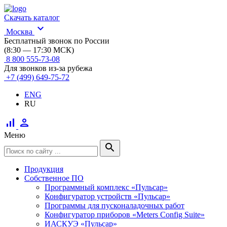
Скачать каталог
expand_more
Москва
Бесплатный звонок по России
(8:30 — 17:30 МСК)
8 800 555-73-08
Для звонков из-за рубежа
+7 (499) 649-75-72
ENG
RU
signal_cellular_alt
person
Меню
search
Продукция
Собственное ПО
Программный комплекс «Пульсар»
Конфигуратор устройств «Пульсар»
Программы для пусконаладочных работ
Конфигуратор приборов «Meters Config Suite»
ИАСКУЭ «Пульсар»