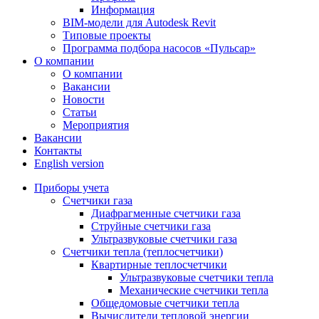
Информация
BIM-модели для Autodesk Revit
Типовые проекты
Программа подбора насосов «Пульсар»
О компании
О компании
Вакансии
Новости
Статьи
Мероприятия
Вакансии
Контакты
English version
Приборы учета
Счетчики газа
Диафрагменные счетчики газа
Струйные счетчики газа
Ультразвуковые счетчики газа
Счетчики тепла (теплосчетчики)
Квартирные теплосчетчики
Ультразвуковые счетчики тепла
Механические счетчики тепла
Общедомовые счетчики тепла
Вычислители тепловой энергии