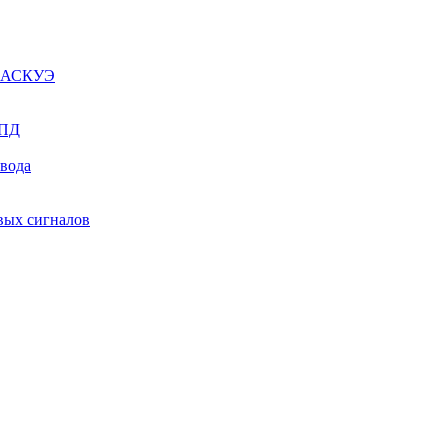
ы АСКУЭ
СПД
ывода
вых сигналов