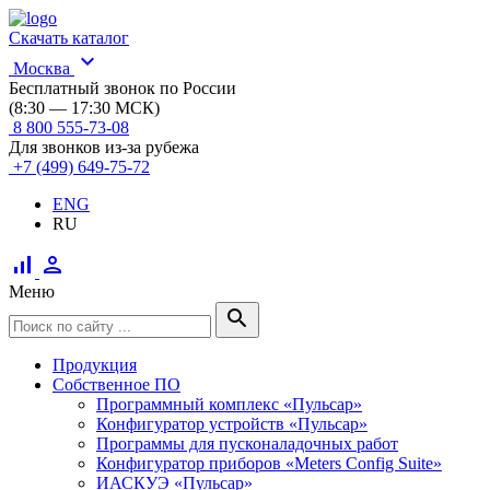
Скачать каталог
expand_more
Москва
Бесплатный звонок по России
(8:30 — 17:30 МСК)
8 800 555-73-08
Для звонков из-за рубежа
+7 (499) 649-75-72
ENG
RU
signal_cellular_alt
person
Меню
search
Продукция
Собственное ПО
Программный комплекс «Пульсар»
Конфигуратор устройств «Пульсар»
Программы для пусконаладочных работ
Конфигуратор приборов «Meters Config Suite»
ИАСКУЭ «Пульсар»