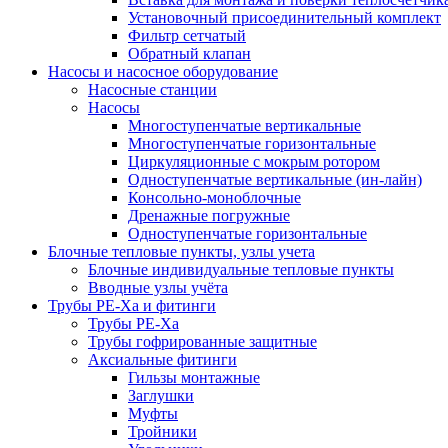
Установочный присоединительный комплект
Фильтр сетчатый
Обратный клапан
Насосы и насосное оборудование
Насосные станции
Насосы
Многоступенчатые вертикальные
Многоступенчатые горизонтальные
Циркуляционные с мокрым ротором
Одноступенчатые вертикальные (ин-лайн)
Консольно-моноблочные
Дренажные погружные
Одноступенчатые горизонтальные
Блочные тепловые пункты, узлы учета
Блочные индивидуальные тепловые пункты
Вводные узлы учёта
Трубы РЕ-Ха и фитинги
Трубы РЕ-Ха
Трубы гофрированные защитные
Аксиальные фитинги
Гильзы монтажные
Заглушки
Муфты
Тройники