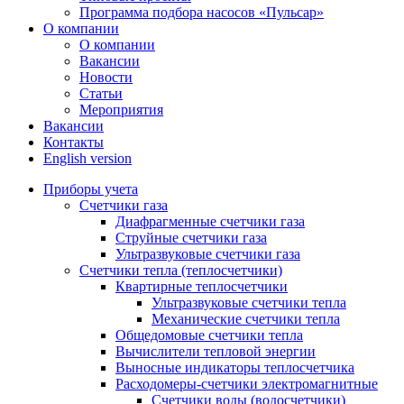
Программа подбора насосов «Пульсар»
О компании
О компании
Вакансии
Новости
Статьи
Мероприятия
Вакансии
Контакты
English version
Приборы учета
Счетчики газа
Диафрагменные счетчики газа
Струйные счетчики газа
Ультразвуковые счетчики газа
Счетчики тепла (теплосчетчики)
Квартирные теплосчетчики
Ультразвуковые счетчики тепла
Механические счетчики тепла
Общедомовые счетчики тепла
Вычислители тепловой энергии
Выносные индикаторы теплосчетчика
Расходомеры-счетчики электромагнитные
Счетчики воды (водосчетчики)