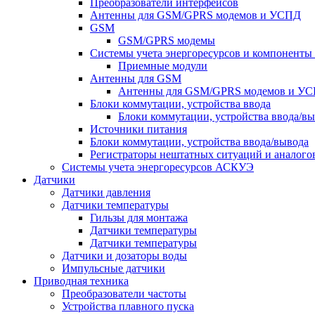
Преобразователи интерфейсов
Антенны для GSM/GPRS модемов и УСПД
GSM
GSM/GPRS модемы
Системы учета энергоресурсов и компонент
Приемные модули
Антенны для GSM
Антенны для GSM/GPRS модемов и У
Блоки коммутации, устройства ввода
Блоки коммутации, устройства ввода/в
Источники питания
Блоки коммутации, устройства ввода/вывода
Регистраторы нештатных ситуаций и аналого
Системы учета энергоресурсов АСКУЭ
Датчики
Датчики давления
Датчики температуры
Гильзы для монтажа
Датчики температуры
Датчики температуры
Датчики и дозаторы воды
Импульсные датчики
Приводная техника
Преобразователи частоты
Устройства плавного пуска