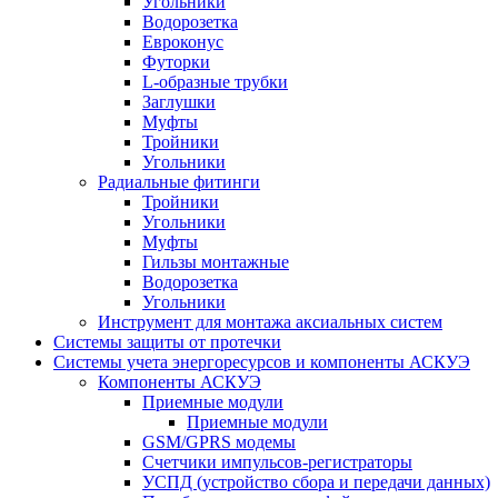
Угольники
Водорозетка
Евроконус
Футорки
L-образные трубки
Заглушки
Муфты
Тройники
Угольники
Радиальные фитинги
Тройники
Угольники
Муфты
Гильзы монтажные
Водорозетка
Угольники
Инструмент для монтажа аксиальных систем
Системы защиты от протечки
Системы учета энергоресурсов и компоненты АСКУЭ
Компоненты АСКУЭ
Приемные модули
Приемные модули
GSM/GPRS модемы
Счетчики импульсов-регистраторы
УСПД (устройство сбора и передачи данных)