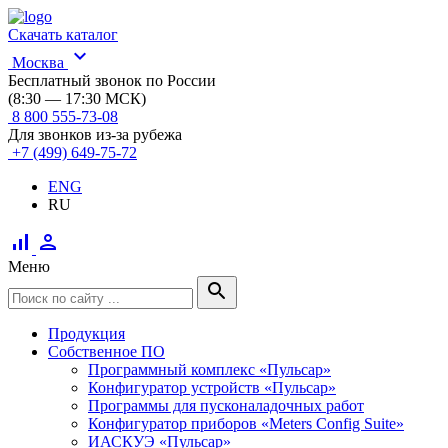
Скачать каталог
expand_more
Москва
Бесплатный звонок по России
(8:30 — 17:30 МСК)
8 800 555-73-08
Для звонков из-за рубежа
+7 (499) 649-75-72
ENG
RU
signal_cellular_alt
person
Меню
search
Продукция
Собственное ПО
Программный комплекс «Пульсар»
Конфигуратор устройств «Пульсар»
Программы для пусконаладочных работ
Конфигуратор приборов «Meters Config Suite»
ИАСКУЭ «Пульсар»