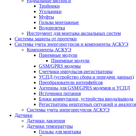
Радиальные фитинги
Тройники
Угольники
Муфты
Гильзы монтажные
Водорозетка
Инструмент для монтажа аксиальных систем
Системы защиты от протечки
Системы учета энергоресурсов и компоненты АСКУЭ
Компоненты АСКУЭ
Приемные модули
Приемные модули
GSM/GPRS модемы
Счетчики импульсов-регистраторы
УСПД (устройство сбора и передачи данных)
Преобразователи интерфейсов
Антенны для GSM/GPRS модемов и УСПД
Источники питания
Блоки коммутации, устройства ввода/вывода
Регистраторы нештатных ситуаций и аналого
Системы учета энергоресурсов АСКУЭ
Датчики
Датчики давления
Датчики температуры
Гильзы для монтажа