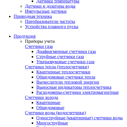
Датчики температуры
Датчики и дозаторы воды
Импульсные датчики
Приводная техника
Преобразователи частоты
Устройства плавного пуска
Продукция
Приборы учета
Счетчики газа
Диафрагменные счетчики газа
Струйные счетчики газа
Ультразвуковые счетчики газа
Счетчики тепла (теплосчетчики)
Квартирные теплосчетчики
Общедомовые счетчики тепла
Вычислители тепловой энергии
Выносные индикаторы теплосчетчика
Расходомеры-счетчики электромагнитные
Счетчики холода
Квартирные
Общедомовые
Счетчики воды (водосчетчики)
Одноструйные (квартирные) счетчики воды
Многоструйные