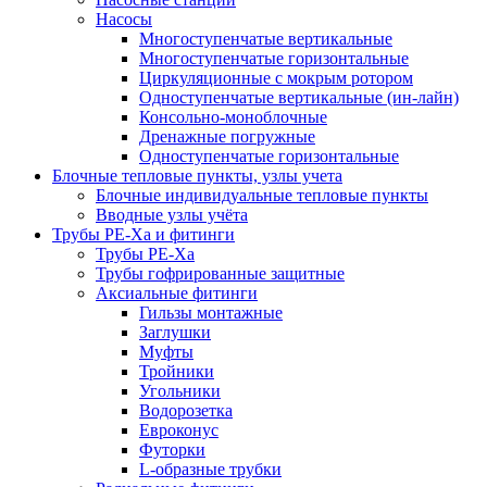
Насосы
Многоступенчатые вертикальные
Многоступенчатые горизонтальные
Циркуляционные с мокрым ротором
Одноступенчатые вертикальные (ин-лайн)
Консольно-моноблочные
Дренажные погружные
Одноступенчатые горизонтальные
Блочные тепловые пункты, узлы учета
Блочные индивидуальные тепловые пункты
Вводные узлы учёта
Трубы РЕ-Ха и фитинги
Трубы РЕ-Ха
Трубы гофрированные защитные
Аксиальные фитинги
Гильзы монтажные
Заглушки
Муфты
Тройники
Угольники
Водорозетка
Евроконус
Футорки
L-образные трубки