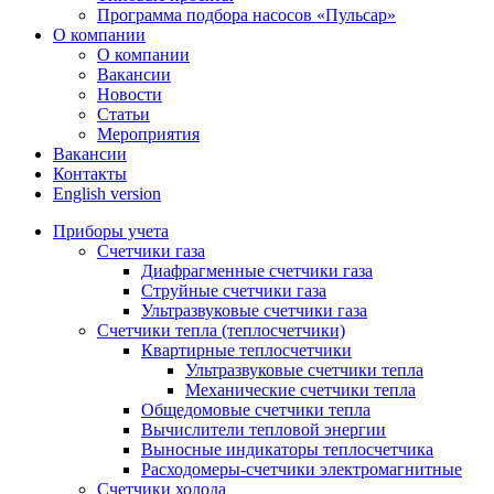
Программа подбора насосов «Пульсар»
О компании
О компании
Вакансии
Новости
Статьи
Мероприятия
Вакансии
Контакты
English version
Приборы учета
Счетчики газа
Диафрагменные счетчики газа
Струйные счетчики газа
Ультразвуковые счетчики газа
Счетчики тепла (теплосчетчики)
Квартирные теплосчетчики
Ультразвуковые счетчики тепла
Механические счетчики тепла
Общедомовые счетчики тепла
Вычислители тепловой энергии
Выносные индикаторы теплосчетчика
Расходомеры-счетчики электромагнитные
Счетчики холода