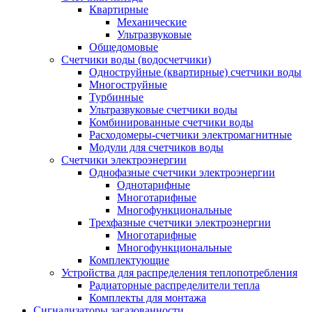
Квартирные
Механические
Ультразвуковые
Общедомовые
Счетчики воды (водосчетчики)
Одноструйные (квартирные) счетчики воды
Многоструйные
Турбинные
Ультразвуковые счетчики воды
Комбинированные счетчики воды
Расходомеры-счетчики электромагнитные
Модули для счетчиков воды
Счетчики электроэнергии
Однофазные счетчики электроэнергии
Однотарифные
Многотарифные
Многофункциональные
Трехфазные счетчики электроэнергии
Многотарифные
Многофункциональные
Комплектующие
Устройства для распределения теплопотребления
Радиаторные распределители тепла
Комплекты для монтажа
Сигнализаторы загазованности