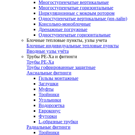
Многоступенчатые вертикальные
Многоступенчатые горизонтальные
Циркуляционные с мокрым ротором
Одноступенчатые вертикальные (ин-лайн)
Консольно-моноблочные
Дренажные погружные
Одноступенчатые горизонтальные
Блочные тепловые пункты, узлы учета
Блочные индивидуальные тепловые пункты
Вводные узлы учёта
Трубы РЕ-Ха и фитинги
Трубы РЕ-Ха
Трубы гофрированные защитные
Аксиальные фитинги
Гильзы монтажные
Заглушки
Муфты
Тройники
Угольники
Водорозетка
Евроконус
Футорки
L-образные трубки
Радиальные фитинги
Тройники