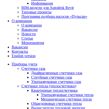
Информация
BIM-модели для Autodesk Revit
Типовые проекты
Программа подбора насосов «Пульсар»
О компании
О компании
Вакансии
Новости
Статьи
Мероприятия
Вакансии
Контакты
English version
Приборы учета
Счетчики газа
Диафрагменные счетчики газа
Струйные счетчики газа
Ультразвуковые счетчики газа
Счетчики тепла (теплосчетчики)
Квартирные теплосчетчики
Ультразвуковые счетчики тепла
Механические счетчики тепла
Общедомовые счетчики тепла
Вычислители тепловой энергии