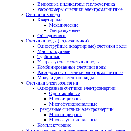
Выносные индикаторы теплосчетчика
Расходомеры-счетчики электромагнитные
Счетчики холода
Квартирные
Механические
Ультразвуковые
Общедомовые
Счетчики воды (водосчетчики)
Одноструйные (квартирные) счетчики воды
Многоструйные
Турбинные
Ультразвуковые счетчики воды
Комбинированные счетчики воды
Расходомеры-счетчики электромагнитные
Модули для счетчиков воды
Счетчики электроэнергии
Однофазные счетчики электроэнергии
Однотарифные
Многотарифные
Многофункциональные
Трехфазные счетчики электроэнергии
Многотарифные
Многофункциональные
Комплектующие
Устройства для распределения теплопотребления