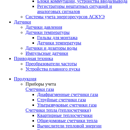
Блоки коммутации, устройства ввода/вывода
Регистраторы нештатных ситуаций и
аналоговых сигналов
Системы учета энергоресурсов АСКУЭ
Датчики
Датчики давления
Датчики температуры
Гильзы для монтажа
Датчики температуры
Датчики и дозаторы воды
Импульсные датчики
Приводная техника
Преобразователи частоты
Устройства плавного пуска
Продукция
Приборы учета
Счетчики газа
Диафрагменные счетчики газа
Струйные счетчики газа
Ультразвуковые счетчики газа
Счетчики тепла (теплосчетчики)
Квартирные теплосчетчики
Общедомовые счетчики тепла
Вычислители тепловой энергии