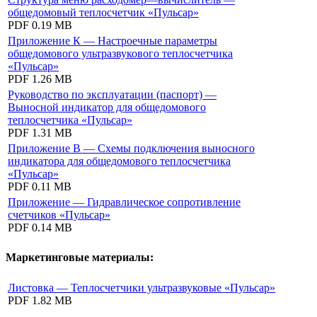
общедомовый теплосчетчик «Пульсар»
PDF
0.19 MB
Приложение К — Настроечные параметры
общедомового ультразвукового теплосчетчика
«Пульсар»
PDF
1.26 MB
Руководство по эксплуатации (паспорт) —
Выносной индикатор для общедомового
теплосчетчика «Пульсар»
PDF
1.31 MB
Приложение В — Схемы подключения выносного
индикатора для общедомового теплосчетчика
«Пульсар»
PDF
0.11 MB
Приложение — Гидравлическое сопротивление
счетчиков «Пульсар»
PDF
0.14 MB
Маркетинговые материалы:
Листовка — Теплосчетчики ультразвуковые «Пульсар»
PDF
1.82 MB