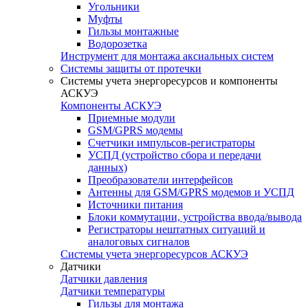
Угольники
Муфты
Гильзы монтажные
Водорозетка
Инструмент для монтажа аксиальных систем
Системы защиты от протечки
Системы учета энергоресурсов и компоненты
АСКУЭ
Компоненты АСКУЭ
Приемные модули
GSM/GPRS модемы
Счетчики импульсов-регистраторы
УСПД (устройство сбора и передачи
данных)
Преобразователи интерфейсов
Антенны для GSM/GPRS модемов и УСПД
Источники питания
Блоки коммутации, устройства ввода/вывода
Регистраторы нештатных ситуаций и
аналоговых сигналов
Системы учета энергоресурсов АСКУЭ
Датчики
Датчики давления
Датчики температуры
Гильзы для монтажа