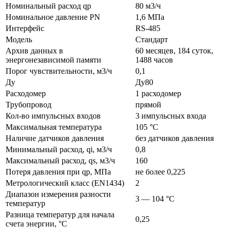
Номинальный расход qp
80 м3/ч
Номинальное давление PN
1,6 МПа
Интерфейс
RS-485
Модель
Стандарт
Архив данных в
60 месяцев, 184 суток,
энергонезависимой памяти
1488 часов
Порог чувствительности, м3/ч
0,1
Ду
Ду80
Расходомер
1 расходомер
Трубопровод
прямой
Кол-во импульсных входов
3 импульсных входа
Максимальная температура
105 °C
Наличие датчиков давления
без датчиков давления
Минимальный расход, qi, м3/ч
0,8
Максимальный расход, qs, м3/ч
160
Потеря давления при qp, МПа
не более 0,225
Метрологический класс (EN1434)
2
Диапазон измерения разности
3 — 104 °C
температур
Разница температур для начала
0,25
счета энергии, °C