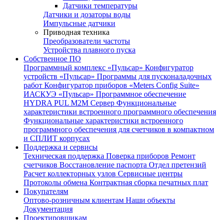
Датчики температуры
Датчики и дозаторы воды
Импульсные датчики
Приводная техника
Преобразователи частоты
Устройства плавного пуска
Собственное ПО
Программный комплекс «Пульсар»
Конфигуратор
устройств «Пульсар»
Программы для пусконаладочных
работ
Конфигуратор приборов «Meters Config Suite»
ИАСКУЭ «Пульсар»
Программное обеспечение
HYDRA PUL
M2M Сервер
Функциональные
характеристики встроенного программного обеспечения
Функциональные характеристики встроенного
программного обеспечения для счетчиков в компактном
и СПЛИТ корпусах
Поддержка и сервисы
Техническая поддержка
Поверка приборов
Ремонт
счетчиков
Восстановление паспорта
Отдел претензий
Расчет коллекторных узлов
Сервисные центры
Протоколы обмена
Контрактная сборка печатных плат
Покупателям
Оптово-розничным клиентам
Наши объекты
Документация
Проектировщикам