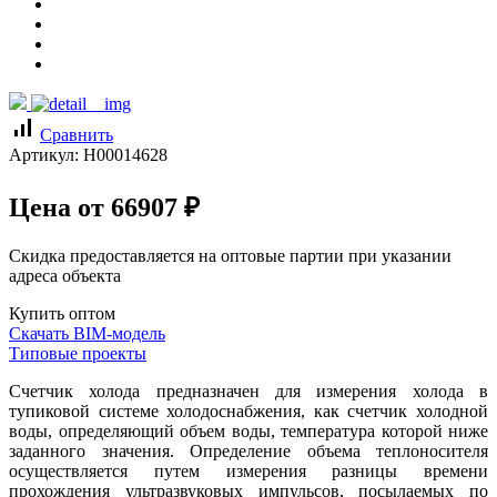
signal_cellular_alt
Сравнить
Артикул:
Н00014628
Цена от
66907
₽
Скидка предоставляется на оптовые партии при указании
адреса объекта
Купить оптом
Скачать BIM-модель
Типовые проекты
Счетчик холода предназначен для измерения холода в
тупиковой системе холодоснабжения, как счетчик холодной
воды, определяющий объем воды, температура которой ниже
заданного значения. Определение объема теплоносителя
осуществляется путем измерения разницы времени
прохождения ультразвуковых импульсов, посылаемых по