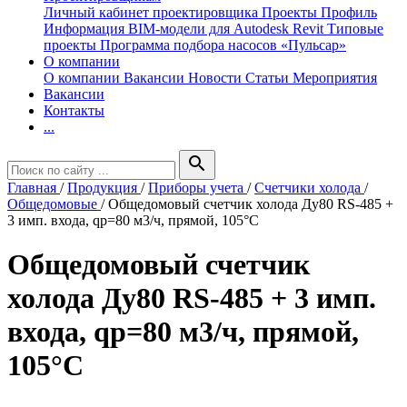
Личный кабинет проектировщика
Проекты
Профиль
Информация
BIM-модели для Autodesk Revit
Типовые
проекты
Программа подбора насосов «Пульсар»
О компании
О компании
Вакансии
Новости
Статьи
Мероприятия
Вакансии
Контакты
...
search
Главная
/
Продукция
/
Приборы учета
/
Счетчики холода
/
Общедомовые
/
Общедомовый счетчик холода Ду80 RS-485 +
3 имп. входа, qp=80 м3/ч, прямой, 105°C
Общедомовый счетчик
холода Ду80 RS-485 + 3 имп.
входа, qp=80 м3/ч, прямой,
105°C