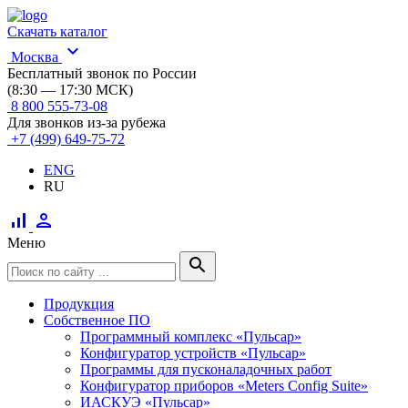
Скачать каталог
expand_more
Москва
Бесплатный звонок по России
(8:30 — 17:30 МСК)
8 800 555-73-08
Для звонков из-за рубежа
+7 (499) 649-75-72
ENG
RU
signal_cellular_alt
person
Меню
search
Продукция
Собственное ПО
Программный комплекс «Пульсар»
Конфигуратор устройств «Пульсар»
Программы для пусконаладочных работ
Конфигуратор приборов «Meters Config Suite»
ИАСКУЭ «Пульсар»