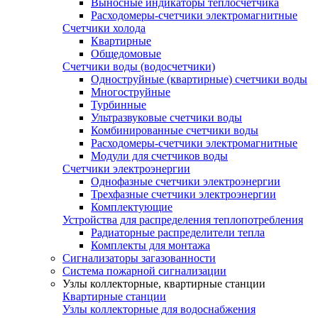
Выносные индикаторы теплосчетчика
Расходомеры-счетчики электромагнитные
Счетчики холода
Квартирные
Общедомовые
Счетчики воды (водосчетчики)
Одноструйные (квартирные) счетчики воды
Многоструйные
Турбинные
Ультразвуковые счетчики воды
Комбинированные счетчики воды
Расходомеры-счетчики электромагнитные
Модули для счетчиков воды
Счетчики электроэнергии
Однофазные счетчики электроэнергии
Трехфазные счетчики электроэнергии
Комплектующие
Устройства для распределения теплопотребления
Радиаторные распределители тепла
Комплекты для монтажа
Сигнализаторы загазованности
Система пожарной сигнализации
Узлы коллекторные, квартирные станции
Квартирные станции
Узлы коллекторные для водоснабжения