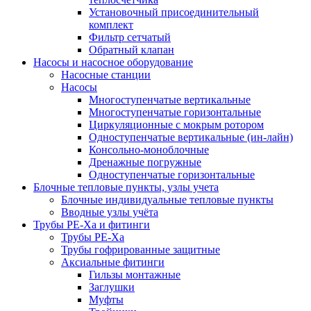
Установочный присоединительный
комплект
Фильтр сетчатый
Обратный клапан
Насосы и насосное оборудование
Насосные станции
Насосы
Многоступенчатые вертикальные
Многоступенчатые горизонтальные
Циркуляционные с мокрым ротором
Одноступенчатые вертикальные (ин-лайн)
Консольно-моноблочные
Дренажные погружные
Одноступенчатые горизонтальные
Блочные тепловые пункты, узлы учета
Блочные индивидуальные тепловые пункты
Вводные узлы учёта
Трубы РЕ-Ха и фитинги
Трубы РЕ-Ха
Трубы гофрированные защитные
Аксиальные фитинги
Гильзы монтажные
Заглушки
Муфты