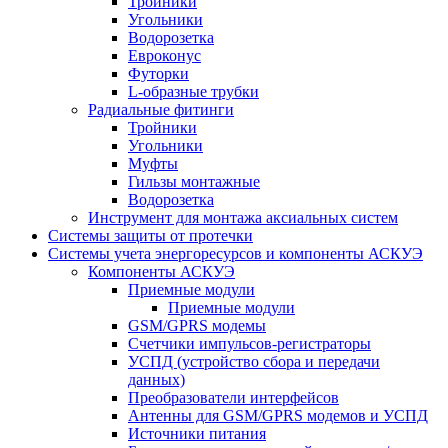
Тройники
Угольники
Водорозетка
Евроконус
Футорки
L-образные трубки
Радиальные фитинги
Тройники
Угольники
Муфты
Гильзы монтажные
Водорозетка
Инструмент для монтажа аксиальных систем
Системы защиты от протечки
Системы учета энергоресурсов и компоненты АСКУЭ
Компоненты АСКУЭ
Приемные модули
Приемные модули
GSM/GPRS модемы
Счетчики импульсов-регистраторы
УСПД (устройство сбора и передачи
данных)
Преобразователи интерфейсов
Антенны для GSM/GPRS модемов и УСПД
Источники питания