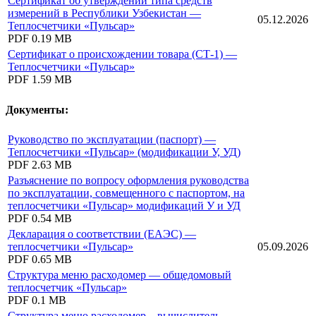
Сертификат об утверждении типа средств
измерений в Республики Узбекистан —
05.12.2026
Теплосчетчики «Пульсар»
PDF
0.19 MB
Сертификат о происхождении товара (СТ-1) —
Теплосчетчики «Пульсар»
PDF
1.59 MB
Документы:
Руководство по эксплуатации (паспорт) —
Теплосчетчики «Пульсар» (модификации У, УД)
PDF
2.63 MB
Разъяснение по вопросу оформления руководства
по эксплуатации, совмещенного с паспортом, на
теплосчетчики «Пульсар» модификаций У и УД
PDF
0.54 MB
Декларация о соответствии (ЕАЭС) —
теплосчетчики «Пульсар»
05.09.2026
PDF
0.65 MB
Структура меню расходомер — общедомовый
теплосчетчик «Пульсар»
PDF
0.1 MB
Структура меню расходомер—вычислитель —