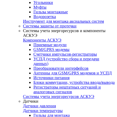
Угольники
Муфты
Гильзы монтажные
Водорозетка
Инструмент для монтажа аксиальных систем
Системы защиты от протечки
Системы учета энергоресурсов и компоненты
АСКУЭ
Компоненты АСКУЭ
Приемные модули
GSM/GPRS модемы
Счетчики импульсов-регистраторы
УСПД (устройство сбора и передачи
данных)
Преобразователи интерфейсов
Антенны для GSM/GPRS модемов и УСПД
Источники питания
Блоки коммутации, устройства ввода/вывода
Регистраторы нештатных ситуаций и
аналоговых сигналов
Системы учета энергоресурсов АСКУЭ
Датчики
Датчики давления
Датчики температуры
Гильзы для монтажа