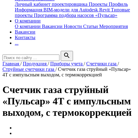
Личный кабинет проектировщика
Проекты
Профиль
Информация
BIM-модели для Autodesk Revit
Типовые
проекты
Программа подбора насосов «Пульсар»
О компании
О компании
Вакансии
Новости
Статьи
Мероприятия
Вакансии
Контакты
...
search
Главная
/
Продукция
/
Приборы учета
/
Счетчики газа
/
Струйные счетчики газа
/
Счетчик газа струйный «Пульсар»
4Т с импульсным выходом, с термокоррекцией
Счетчик газа струйный
«Пульсар» 4Т с импульсным
выходом, с термокоррекцией