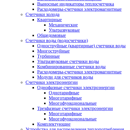
Выносные индикаторы теплосчетчика
Расходомеры-счетчики электромагнитные
Счетчики холода
Квартирные
Механические
Ультразвуковые
Общедомовые
Счетчики воды (водосчетчики)
Одноструйные (квартирные) счетчики воды
Многоструйные
Турбинные
Ультразвуковые счетчики воды
Комбинированные счетчики воды
Расходомеры-счетчики электромагнитные
Модули для счетчиков воды
Счетчики электроэнергии
Однофазные счетчики электроэнергии
Однотарифные
Многотарифные
Многофункциональные
Трехфазные счетчики электроэнергии
Многотарифные
Многофункциональные
Комплектующие
Устройства для распределения теплопотребления