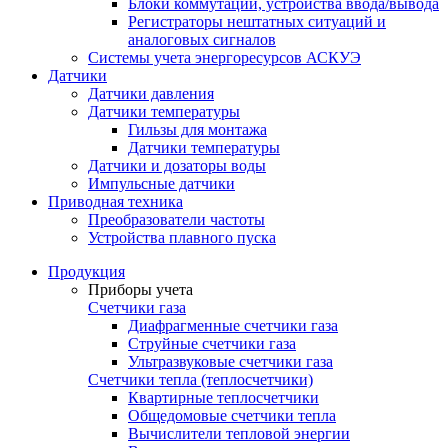
Блоки коммутации, устройства ввода/вывода
Регистраторы нештатных ситуаций и
аналоговых сигналов
Системы учета энергоресурсов АСКУЭ
Датчики
Датчики давления
Датчики температуры
Гильзы для монтажа
Датчики температуры
Датчики и дозаторы воды
Импульсные датчики
Приводная техника
Преобразователи частоты
Устройства плавного пуска
Продукция
Приборы учета
Счетчики газа
Диафрагменные счетчики газа
Струйные счетчики газа
Ультразвуковые счетчики газа
Счетчики тепла (теплосчетчики)
Квартирные теплосчетчики
Общедомовые счетчики тепла
Вычислители тепловой энергии