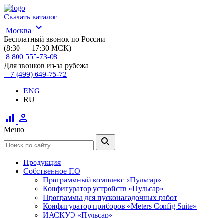
Скачать каталог
expand_more
Москва
Бесплатный звонок по России
(8:30 — 17:30 МСК)
8 800 555-73-08
Для звонков из-за рубежа
+7 (499) 649-75-72
ENG
RU
signal_cellular_alt
person
Меню
search
Продукция
Собственное ПО
Программный комплекс «Пульсар»
Конфигуратор устройств «Пульсар»
Программы для пусконаладочных работ
Конфигуратор приборов «Meters Config Suite»
ИАСКУЭ «Пульсар»