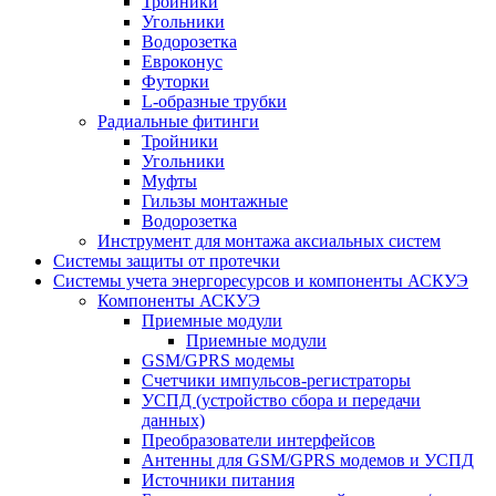
Тройники
Угольники
Водорозетка
Евроконус
Футорки
L-образные трубки
Радиальные фитинги
Тройники
Угольники
Муфты
Гильзы монтажные
Водорозетка
Инструмент для монтажа аксиальных систем
Системы защиты от протечки
Системы учета энергоресурсов и компоненты АСКУЭ
Компоненты АСКУЭ
Приемные модули
Приемные модули
GSM/GPRS модемы
Счетчики импульсов-регистраторы
УСПД (устройство сбора и передачи
данных)
Преобразователи интерфейсов
Антенны для GSM/GPRS модемов и УСПД
Источники питания