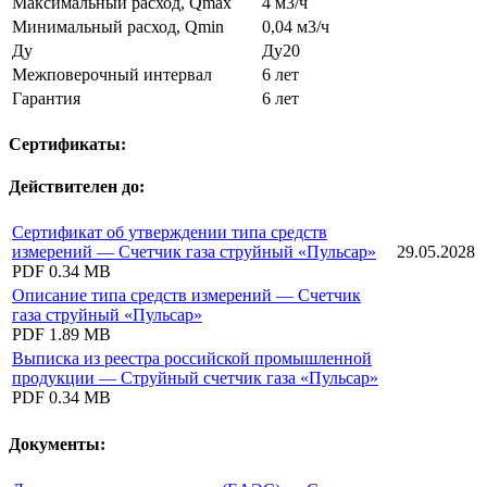
Максимальный расход, Qmax
4 м3/ч
Минимальный расход, Qmin
0,04 м3/ч
Ду
Ду20
Межповерочный интервал
6 лет
Гарантия
6 лет
Сертификаты:
Действителен до:
Сертификат об утверждении типа средств
измерений — Счетчик газа струйный «Пульсар»
29.05.2028
PDF
0.34 MB
Описание типа средств измерений — Счетчик
газа струйный «Пульсар»
PDF
1.89 MB
Выписка из реестра российской промышленной
продукции — Струйный счетчик газа «Пульсар»
PDF
0.34 MB
Документы: