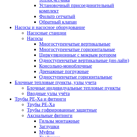
Установочный присоединительный
комплект
Фильтр сетчатый
Обратный клапан
Насосы и насосное оборудование
Насосные станции
Насосы
Многоступенчатые вертикальные
Многоступенчатые горизонтальные
Циркуляционные с мокрым ротором
Одноступенчатые вертикальные (ин-лайн)
Консольно-моноблочные
Дренажные погружные
Одноступенчатые горизонтальные
Блочные тепловые пункты, узлы учета
Блочные индивидуальные тепловые пункты
Вводные узлы учёта
Трубы РЕ-Ха и фитинги
Трубы РЕ-Ха
Трубы гофрированные защитные
Аксиальные фитинги
Гильзы монтажные
Заглушки
Муфты