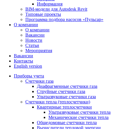
Информация
BIM-модели для Autodesk Revit
Типовые проекты
Программа подбора насосов «Пульсар»
О компании
О компании
Вакансии
Новости
Статьи
Мероприятия
Вакансии
Контакты
English version
Приборы учета
Счетчики газа
Диафрагменные счетчики газа
Струйные счетчики газа
Ультразвуковые счетчики газа
Счетчики тепла (теплосчетчики)
Квартирные теплосчетчики
Ультразвуковые счетчики тепла
Механические счетчики тепла
Общедомовые счетчики тепла
Вычислители тепловой энергии