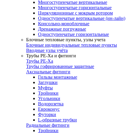
Многоступенчатые вертикальные
Многоступенчатые горизонтальные
Циркуляционные с мокрым ротором
Одноступенчатые вертикальные (ин-лайн)
Консольно-моноблочные
Дренажные погружные
Одноступенчатые горизонтальные
Блочные тепловые пункты, узлы учета
Блочные индивидуальные тепловые пункты
Вводные узлы учёта
Трубы РЕ-Ха и фитинги
Трубы РЕ-Ха
Трубы гофрированные защитные
Аксиальные фитинги
Гильзы монтажные
Заглушки
Муфты
Тройники
Угольники
Водорозетка
Евроконус
Футорки
L-образные трубки
Радиальные фитинги
Тройники