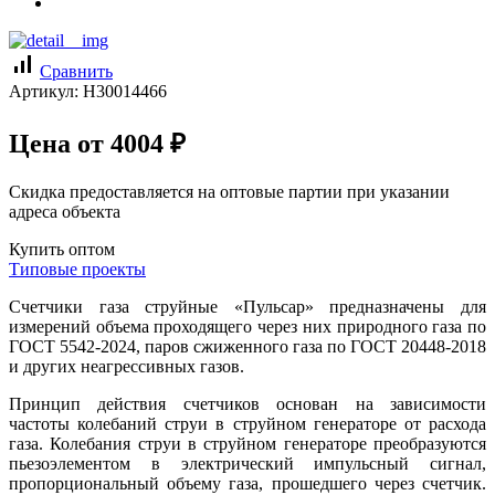
signal_cellular_alt
Сравнить
Артикул:
Н30014466
Цена от
4004
₽
Скидка предоставляется на оптовые партии при указании
адреса объекта
Купить оптом
Типовые проекты
Счетчики газа струйные «Пульсар» предназначены для
измерений объема проходящего через них природного газа по
ГОСТ 5542-2024, паров сжиженного газа по ГОСТ 20448-2018
и других неагрессивных газов.
Принцип действия счетчиков основан на зависимости
частоты колебаний струи в струйном генераторе от расхода
газа. Колебания струи в струйном генераторе преобразуются
пьезоэлементом в электрический импульсный сигнал,
пропорциональный объему газа, прошедшего через счетчик.