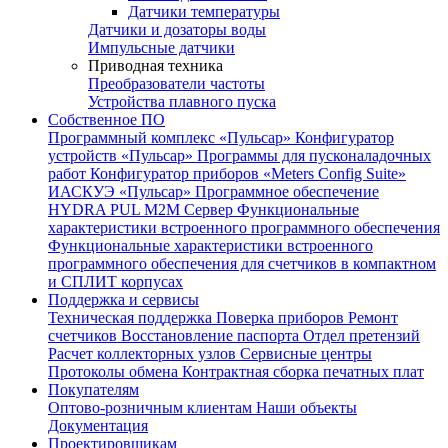
Датчики температуры
Датчики и дозаторы воды
Импульсные датчики
Приводная техника
Преобразователи частоты
Устройства плавного пуска
Собственное ПО
Программный комплекс «Пульсар»
Конфигуратор
устройств «Пульсар»
Программы для пусконаладочных
работ
Конфигуратор приборов «Meters Config Suite»
ИАСКУЭ «Пульсар»
Программное обеспечение
HYDRA PUL
M2M Сервер
Функциональные
характеристики встроенного программного обеспечения
Функциональные характеристики встроенного
программного обеспечения для счетчиков в компактном
и СПЛИТ корпусах
Поддержка и сервисы
Техническая поддержка
Поверка приборов
Ремонт
счетчиков
Восстановление паспорта
Отдел претензий
Расчет коллекторных узлов
Сервисные центры
Протоколы обмена
Контрактная сборка печатных плат
Покупателям
Оптово-розничным клиентам
Наши объекты
Документация
Проектировщикам