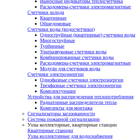
Выносные индикаторы теплосчетчика
Расходомеры-счетчики электромагнитные
Счетчики холода
Квартирные
Общедомовые
Счетчики воды (водосчетчики)
Одноструйные (квартирные) счетчики воды
Многоструйные
Турбинные
Ультразвуковые счетчики воды
Комбинированные счетчики воды
Расходомеры-счетчики электромагнитные
Модули для счетчиков воды
Счетчики электроэнергии
Однофазные счетчики электроэнергии
Трехфазные счетчики электроэнергии
Комплектующие
Устройства для распределения теплопотребления
Радиаторные распределители тепла
Комплекты для монтажа
Сигнализаторы загазованности
Система пожарной сигнализации
Узлы коллекторные, квартирные станции
Квартирные станции
Узлы коллекторные для водоснабжения