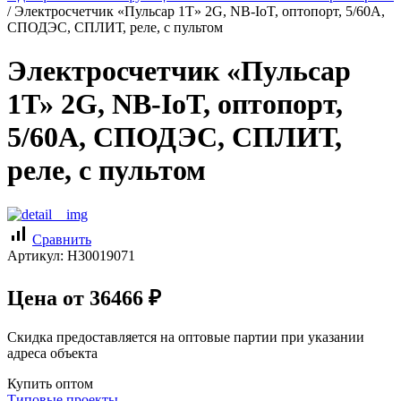
/
Электросчетчик «Пульсар 1Т» 2G, NB-IoT, оптопорт, 5/60А,
СПОДЭС, СПЛИТ, реле, с пультом
Электросчетчик «Пульсар
1Т» 2G, NB-IoT, оптопорт,
5/60А, СПОДЭС, СПЛИТ,
реле, с пультом
signal_cellular_alt
Сравнить
Артикул:
Н30019071
Цена от
36466
₽
Скидка предоставляется на оптовые партии при указании
адреса объекта
Купить оптом
Типовые проекты