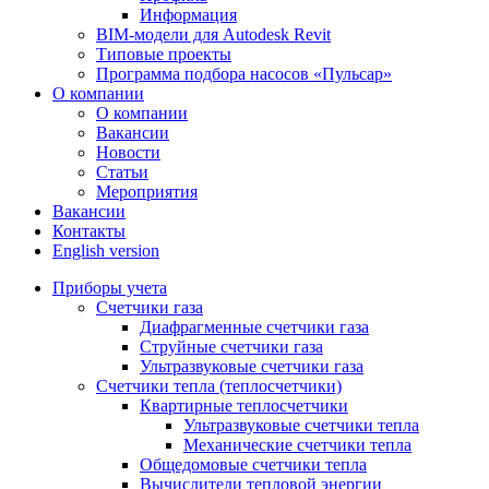
Информация
BIM-модели для Autodesk Revit
Типовые проекты
Программа подбора насосов «Пульсар»
О компании
О компании
Вакансии
Новости
Статьи
Мероприятия
Вакансии
Контакты
English version
Приборы учета
Счетчики газа
Диафрагменные счетчики газа
Струйные счетчики газа
Ультразвуковые счетчики газа
Счетчики тепла (теплосчетчики)
Квартирные теплосчетчики
Ультразвуковые счетчики тепла
Механические счетчики тепла
Общедомовые счетчики тепла
Вычислители тепловой энергии