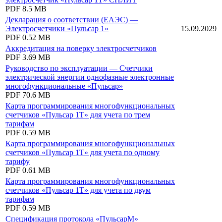
PDF
8.5 MB
Декларация о соответствии (ЕАЭС) —
Электросчетчики «Пульсар 1»
15.09.2029
PDF
0.52 MB
Аккредитация на поверку электросчетчиков
PDF
3.69 MB
Руководство по эксплуатации — Счетчики
электрической энергии однофазные электронные
многофункциональные «Пульсар»
PDF
70.6 MB
Карта программирования многофункциональных
счетчиков «Пульсар 1Т» для учета по трем
тарифам
PDF
0.59 MB
Карта программирования многофункциональных
счетчиков «Пульсар 1Т» для учета по одному
тарифу
PDF
0.61 MB
Карта программирования многофункциональных
счетчиков «Пульсар 1Т» для учета по двум
тарифам
PDF
0.59 MB
Спецификация протокола «ПульсарМ»