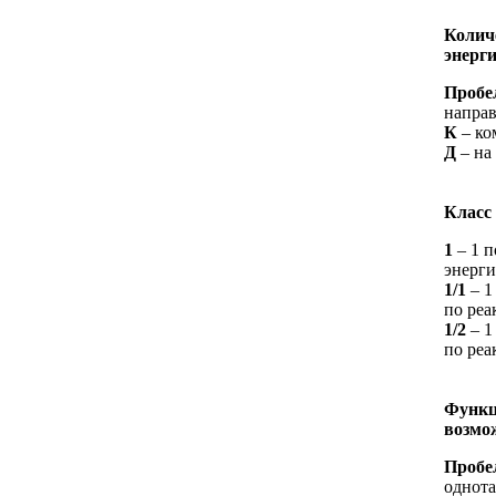
Колич
энерг
Пробе
напра
К
– ко
Д
– на
Класс
1
– 1 п
энерг
1/1
– 1
по реа
1/2
– 1
по реа
Функц
возмо
Пробе
однот