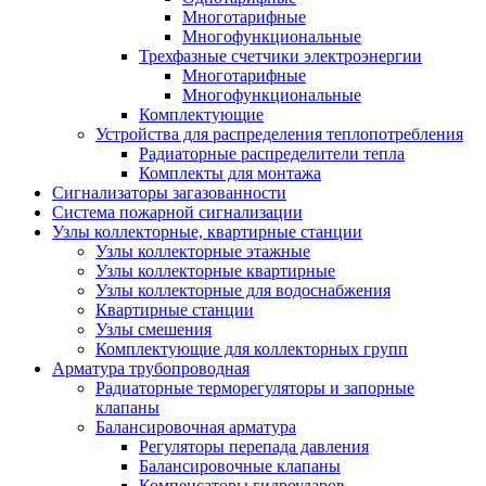
Многотарифные
Многофункциональные
Трехфазные счетчики электроэнергии
Многотарифные
Многофункциональные
Комплектующие
Устройства для распределения теплопотребления
Радиаторные распределители тепла
Комплекты для монтажа
Сигнализаторы загазованности
Система пожарной сигнализации
Узлы коллекторные, квартирные станции
Узлы коллекторные этажные
Узлы коллекторные квартирные
Узлы коллекторные для водоснабжения
Квартирные станции
Узлы смешения
Комплектующие для коллекторных групп
Арматура трубопроводная
Радиаторные терморегуляторы и запорные
клапаны
Балансировочная арматура
Регуляторы перепада давления
Балансировочные клапаны
Компенсаторы гидроударов