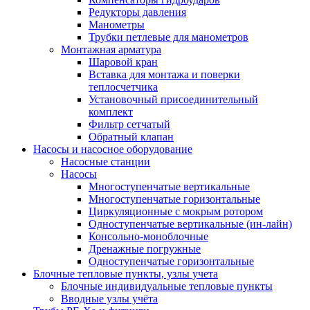
Редукторы давления
Манометры
Трубки петлевые для манометров
Монтажная арматура
Шаровой кран
Вставка для монтажа и поверки
теплосчетчика
Установочный присоединительный
комплект
Фильтр сетчатый
Обратный клапан
Насосы и насосное оборудование
Насосные станции
Насосы
Многоступенчатые вертикальные
Многоступенчатые горизонтальные
Циркуляционные с мокрым ротором
Одноступенчатые вертикальные (ин-лайн)
Консольно-моноблочные
Дренажные погружные
Одноступенчатые горизонтальные
Блочные тепловые пункты, узлы учета
Блочные индивидуальные тепловые пункты
Вводные узлы учёта