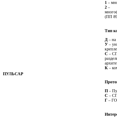
1
– мн
2
–
много
(ПП 89
Тип к
Д
– на
У
– ун
крепл
С
– С
раздел
архите
К
– ко
ПУЛЬСАР
Прото
П
– Пу
С
– С
Г
– ГО
Интер