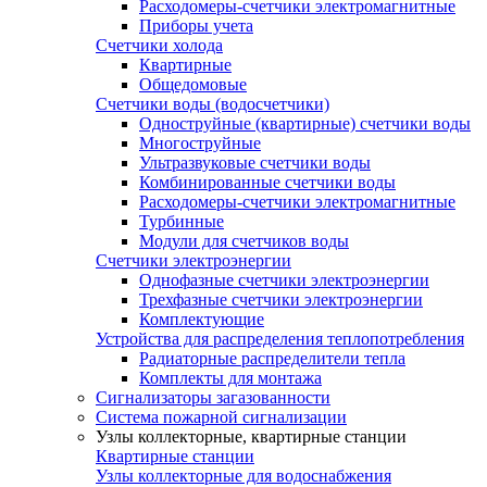
Расходомеры-счетчики электромагнитные
Приборы учета
Счетчики холода
Квартирные
Общедомовые
Счетчики воды (водосчетчики)
Одноструйные (квартирные) счетчики воды
Многоструйные
Ультразвуковые счетчики воды
Комбинированные счетчики воды
Расходомеры-счетчики электромагнитные
Турбинные
Модули для счетчиков воды
Счетчики электроэнергии
Однофазные счетчики электроэнергии
Трехфазные счетчики электроэнергии
Комплектующие
Устройства для распределения теплопотребления
Радиаторные распределители тепла
Комплекты для монтажа
Сигнализаторы загазованности
Система пожарной сигнализации
Узлы коллекторные, квартирные станции
Квартирные станции
Узлы коллекторные для водоснабжения