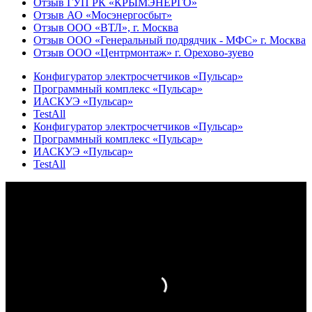
Отзыв ГУП РК «КРЫМЭНЕРГО»
Отзыв АО «Мосэнергосбыт»
Отзыв ООО «ВТЛ», г. Москва
Отзыв ООО «Генеральный подрядчик - МФС» г. Москва
Отзыв ООО «Центрмонтаж» г. Орехово-зуево
Конфигуратор электросчетчиков «Пульсар»
Программный комплекс «Пульсар»
ИАСКУЭ «Пульсар»
TestAll
Конфигуратор электросчетчиков «Пульсар»
Программный комплекс «Пульсар»
ИАСКУЭ «Пульсар»
TestAll