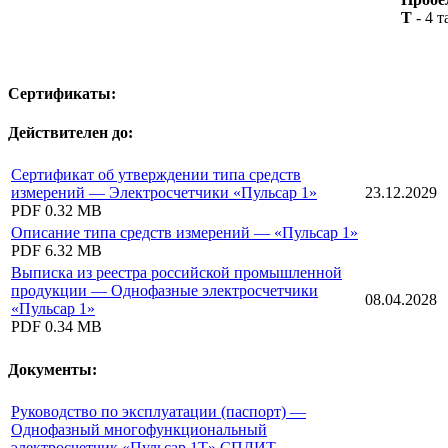
Т
- 4 
Сертификаты:
Действителен до:
Сертификат об утверждении типа средств
измерений — Электросчетчики «Пульсар 1»
23.12.2029
PDF
0.32 MB
Описание типа средств измерений — «Пульсар 1»
PDF
6.32 MB
Выписка из реестра российской промышленной
продукции — Однофазные электросчетчики
08.04.2028
«Пульсар 1»
PDF
0.34 MB
Документы:
Руководство по эксплуатации (паспорт) —
Однофазный многофункциональный
электросчетчик «Пульсар 1Т» СПЛИТ