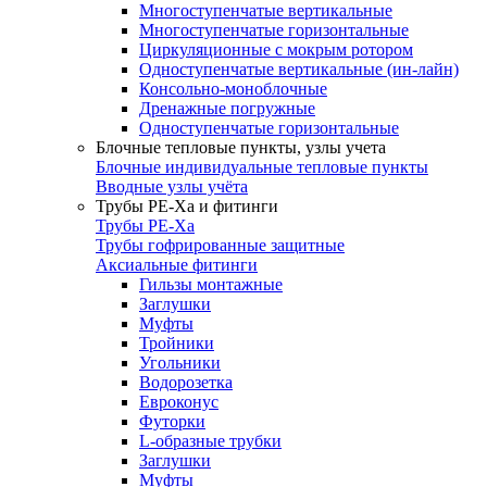
Многоступенчатые вертикальные
Многоступенчатые горизонтальные
Циркуляционные с мокрым ротором
Одноступенчатые вертикальные (ин-лайн)
Консольно-моноблочные
Дренажные погружные
Одноступенчатые горизонтальные
Блочные тепловые пункты, узлы учета
Блочные индивидуальные тепловые пункты
Вводные узлы учёта
Трубы РЕ-Ха и фитинги
Трубы РЕ-Ха
Трубы гофрированные защитные
Аксиальные фитинги
Гильзы монтажные
Заглушки
Муфты
Тройники
Угольники
Водорозетка
Евроконус
Футорки
L-образные трубки
Заглушки
Муфты