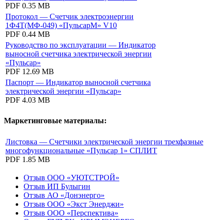
PDF
0.35 MB
Протокол — Счетчик электроэнергии
1Ф4Т(МФ-049) «ПульсарМ» V10
PDF
0.44 MB
Руководство по эксплуатации — Индикатор
выносной счетчика электрической энергии
«Пульсар»
PDF
12.69 MB
Паспорт — Индикатор выносной счетчика
электрической энергии «Пульсар»
PDF
4.03 MB
Маркетинговые материалы:
Листовка — Счетчики электрической энергии трехфазные
многофункциональные «Пульсар 1» СПЛИТ
PDF
1.85 MB
Отзыв ООО «УЮТСТРОЙ»
Отзыв ИП Булыгин
Отзыв АО «Донэнерго»
Отзыв ООО «Экст Энерджи»
Отзыв ООО «Перспектива»