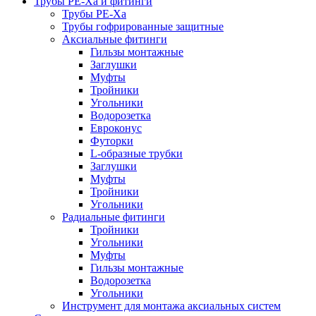
Трубы РЕ-Ха и фитинги
Трубы РЕ-Ха
Трубы гофрированные защитные
Аксиальные фитинги
Гильзы монтажные
Заглушки
Муфты
Тройники
Угольники
Водорозетка
Евроконус
Футорки
L-образные трубки
Заглушки
Муфты
Тройники
Угольники
Радиальные фитинги
Тройники
Угольники
Муфты
Гильзы монтажные
Водорозетка
Угольники
Инструмент для монтажа аксиальных систем