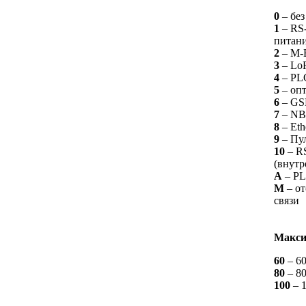
0
– без
1
– RS
питани
2
– M-
3
– Lo
4
– PL
5
– оп
6
– GS
7
– NB
8
– Eth
9
– Пул
10
– R
(внутр
А
– PL
М
– от
связи
Макси
60
– 6
80
– 8
100
– 