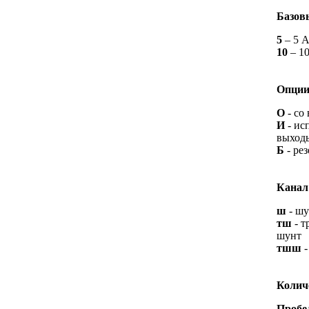
Базов
5
– 5 
10
– 1
Опци
О
- со
И
- ис
выход
Б
- рез
Канал
ш
- шу
тш
- т
шунт
тшш
-
Колич
Пробе