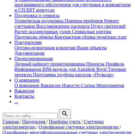
программного обеспечения для счетчиков в компактном
и СПЛИТ корпусах
Поддержка и сервисы
Техническая поддержка
Поверка приборов
Ремонт
счетчиков
Восстановление паспорта
Отдел претензий
Расчет коллекторных узлов
Сервисные центры
Протоколы обмена
Контрактная сборка печатных плат
Покупателям
Оптово-розничным клиентам
Наши объекты
Документация
Проектировщикам
Личный кабинет проектировщика
Проекты
Профиль
Информация
BIM-модели для Autodesk Revit
Типовые
проекты
Программа подбора насосов «Пульсар»
О компании
О компании
Вакансии
Новости
Статьи
Мероприятия
Вакансии
Контакты
...
search
Главная
/
Продукция
/
Приборы учета
/
Счетчики
электроэнергии
/
Однофазные счетчики электроэнергии
/
Однофазные многофункциональные счетчики электроэнергии