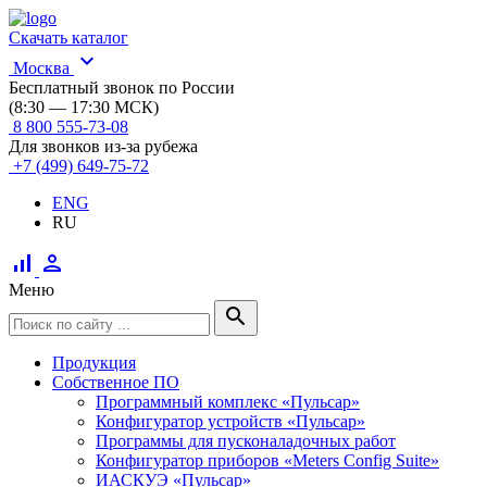
Скачать каталог
expand_more
Москва
Бесплатный звонок по России
(8:30 — 17:30 МСК)
8 800 555-73-08
Для звонков из-за рубежа
+7 (499) 649-75-72
ENG
RU
signal_cellular_alt
person
Меню
search
Продукция
Собственное ПО
Программный комплекс «Пульсар»
Конфигуратор устройств «Пульсар»
Программы для пусконаладочных работ
Конфигуратор приборов «Meters Config Suite»
ИАСКУЭ «Пульсар»