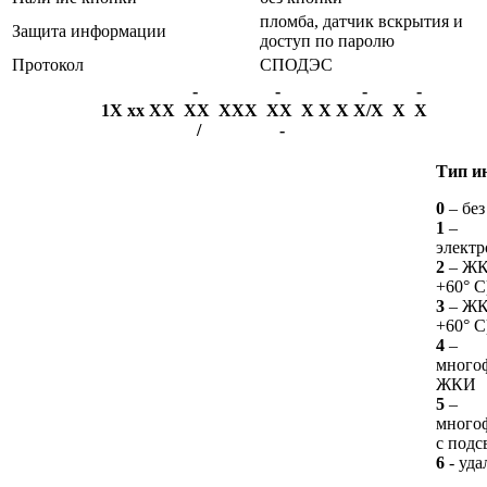
пломба, датчик вскрытия и
Защита информации
доступ по паролю
Протокол
СПОДЭС
-
-
-
-
1X
xx
XX
XX
XXX
XX
X
X
X
X/X
X
X
/
-
Тип и
0
– бе
1
–
элект
2
– ЖК
+60° С
3
– ЖК
+60° С
4
–
много
ЖКИ
5
–
много
с подс
6
- уд