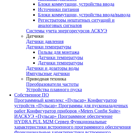
Блоки коммутации, устройства ввода
Источники питания
Блоки коммутации, устройства ввода/вывода
Регистраторы нештатных ситуаций и
аналоговых сигналов
Системы учета энергоресурсов АСКУЭ
Датчики
Датчики давления
Датчики температуры
Гильзы для монтажа
Датчики температуры
Датчики температуры
Датчики и дозаторы воды
Импульсные датчики
Приводная техника
Преобразователи частоты
Устройства плавного пуска
Собственное ПО
Программный комплекс «Пульсар»
Конфигуратор
устройств «Пульсар»
Программы для пусконаладочных
работ
Конфигуратор приборов «Meters Config Suite»
ИАСКУЭ «Пульсар»
Программное обеспечение
HYDRA PUL
M2M Сервер
Функциональные
характеристики встроенного программного обеспечения
Функциональные характеристики встроенного