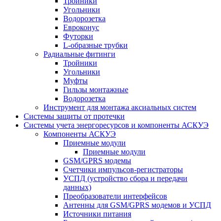
Тройники
Угольники
Водорозетка
Евроконус
Футорки
L-образные трубки
Радиальные фитинги
Тройники
Угольники
Муфты
Гильзы монтажные
Водорозетка
Инструмент для монтажа аксиальных систем
Системы защиты от протечки
Системы учета энергоресурсов и компоненты АСКУЭ
Компоненты АСКУЭ
Приемные модули
Приемные модули
GSM/GPRS модемы
Счетчики импульсов-регистраторы
УСПД (устройство сбора и передачи
данных)
Преобразователи интерфейсов
Антенны для GSM/GPRS модемов и УСПД
Источники питания