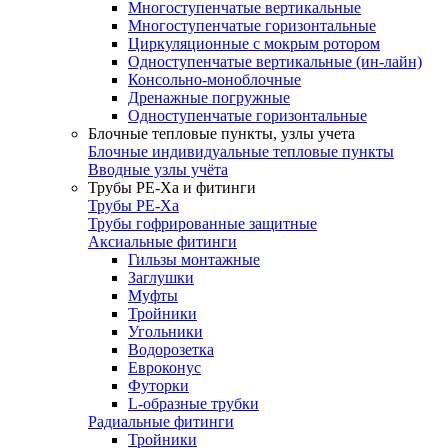
Многоступенчатые вертикальные
Многоступенчатые горизонтальные
Циркуляционные с мокрым ротором
Одноступенчатые вертикальные (ин-лайн)
Консольно-моноблочные
Дренажные погружные
Одноступенчатые горизонтальные
Блочные тепловые пункты, узлы учета
Блочные индивидуальные тепловые пункты
Вводные узлы учёта
Трубы РЕ-Ха и фитинги
Трубы РЕ-Ха
Трубы гофрированные защитные
Аксиальные фитинги
Гильзы монтажные
Заглушки
Муфты
Тройники
Угольники
Водорозетка
Евроконус
Футорки
L-образные трубки
Радиальные фитинги
Тройники