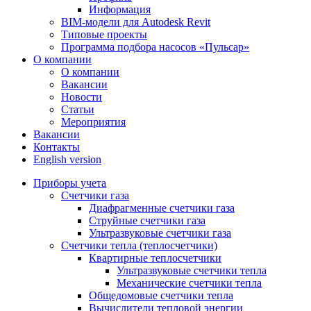
Информация
BIM-модели для Autodesk Revit
Типовые проекты
Программа подбора насосов «Пульсар»
О компании
О компании
Вакансии
Новости
Статьи
Мероприятия
Вакансии
Контакты
English version
Приборы учета
Счетчики газа
Диафрагменные счетчики газа
Струйные счетчики газа
Ультразвуковые счетчики газа
Счетчики тепла (теплосчетчики)
Квартирные теплосчетчики
Ультразвуковые счетчики тепла
Механические счетчики тепла
Общедомовые счетчики тепла
Вычислители тепловой энергии