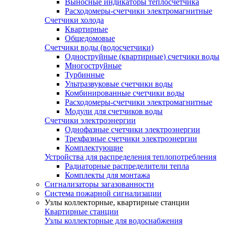
Выносные индикаторы теплосчетчика
Расходомеры-счетчики электромагнитные
Счетчики холода
Квартирные
Общедомовые
Счетчики воды (водосчетчики)
Одноструйные (квартирные) счетчики воды
Многоструйные
Турбинные
Ультразвуковые счетчики воды
Комбинированные счетчики воды
Расходомеры-счетчики электромагнитные
Модули для счетчиков воды
Счетчики электроэнергии
Однофазные счетчики электроэнергии
Трехфазные счетчики электроэнергии
Комплектующие
Устройства для распределения теплопотребления
Радиаторные распределители тепла
Комплекты для монтажа
Сигнализаторы загазованности
Система пожарной сигнализации
Узлы коллекторные, квартирные станции
Квартирные станции
Узлы коллекторные для водоснабжения