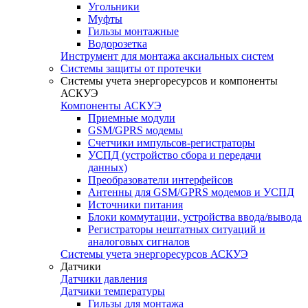
Угольники
Муфты
Гильзы монтажные
Водорозетка
Инструмент для монтажа аксиальных систем
Системы защиты от протечки
Системы учета энергоресурсов и компоненты
АСКУЭ
Компоненты АСКУЭ
Приемные модули
GSM/GPRS модемы
Счетчики импульсов-регистраторы
УСПД (устройство сбора и передачи
данных)
Преобразователи интерфейсов
Антенны для GSM/GPRS модемов и УСПД
Источники питания
Блоки коммутации, устройства ввода/вывода
Регистраторы нештатных ситуаций и
аналоговых сигналов
Системы учета энергоресурсов АСКУЭ
Датчики
Датчики давления
Датчики температуры
Гильзы для монтажа