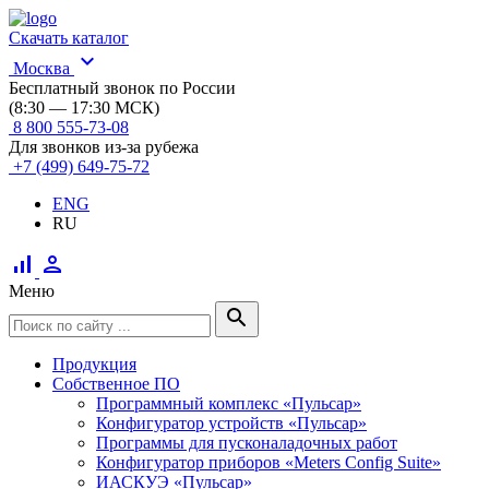
Скачать каталог
expand_more
Москва
Бесплатный звонок по России
(8:30 — 17:30 МСК)
8 800 555-73-08
Для звонков из-за рубежа
+7 (499) 649-75-72
ENG
RU
signal_cellular_alt
person
Меню
search
Продукция
Собственное ПО
Программный комплекс «Пульсар»
Конфигуратор устройств «Пульсар»
Программы для пусконаладочных работ
Конфигуратор приборов «Meters Config Suite»
ИАСКУЭ «Пульсар»