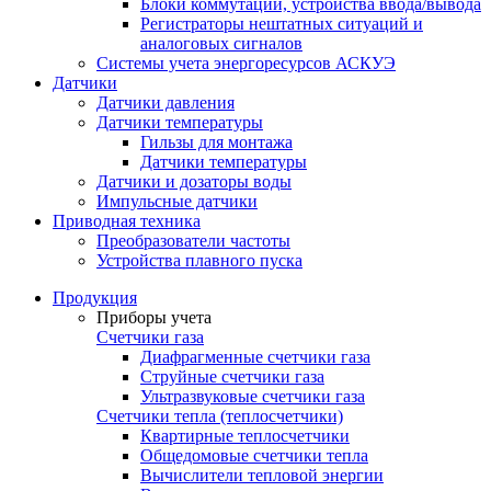
Блоки коммутации, устройства ввода/вывода
Регистраторы нештатных ситуаций и
аналоговых сигналов
Системы учета энергоресурсов АСКУЭ
Датчики
Датчики давления
Датчики температуры
Гильзы для монтажа
Датчики температуры
Датчики и дозаторы воды
Импульсные датчики
Приводная техника
Преобразователи частоты
Устройства плавного пуска
Продукция
Приборы учета
Счетчики газа
Диафрагменные счетчики газа
Струйные счетчики газа
Ультразвуковые счетчики газа
Счетчики тепла (теплосчетчики)
Квартирные теплосчетчики
Общедомовые счетчики тепла
Вычислители тепловой энергии