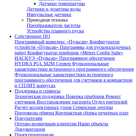
Датчики температуры
Датчики и дозаторы воды
Импульсные датчики
Приводная техника
Преобразователи частоты
Устройства плавного пуска
Собственное ПО
Программный комплекс «Пульсар»
Конфигуратор
устройств «Пульсар»
Программы для пусконаладочных
работ
Конфигуратор приборов «Meters Config Suite»
ИАСКУЭ «Пульсар»
Программное обеспечение
HYDRA PUL
M2M Сервер
Функциональные
характеристики встроенного программного обеспечения
Функциональные характеристики встроенного
программного обеспечения для счетчиков в компактном
и СПЛИТ корпусах
Поддержка и сервисы
Техническая поддержка
Поверка приборов
Ремонт
счетчиков
Восстановление паспорта
Отдел претензий
Расчет коллекторных узлов
Сервисные центры
Протоколы обмена
Контрактная сборка печатных плат
Покупателям
Оптово-розничным клиентам
Наши объекты
Документация
Проектировщикам