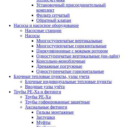
Установочный присоединительный
комплект
Фильтр сетчатый
Обратный клапан
Насосы и насосное оборудование
Насосные станции
Насосы
Многоступенчатые вертикальные
Многоступенчатые горизонтальные
Циркуляционные с мокрым ротором
Одноступенчатые вертикальные (ин-лайн)
Консольно-моноблочные
Дренажные погружные
Одноступенчатые горизонтальные
Блочные тепловые пункты, узлы учета
Блочные индивидуальные тепловые пункты
Вводные узлы учёта
Трубы РЕ-Ха и фитинги
Трубы РЕ-Ха
Трубы гофрированные защитные
Аксиальные фитинги
Гильзы монтажные
Заглушки
Муфты