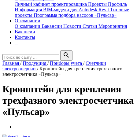
Личный кабинет проектировщика
Проекты
Профиль
Информация
BIM-модели для Autodesk Revit
Типовые
проекты
Программа подбора насосов «Пульсар»
О компании
О компании
Вакансии
Новости
Статьи
Мероприятия
Вакансии
Контакты
...
search
Главная
/
Продукция
/
Приборы учета
/
Счетчики
электроэнергии
/
Кронштейн для крепления трехфазного
электросчетчика «Пульсар»
Кронштейн для крепления
трехфазного электросчетчика
«Пульсар»