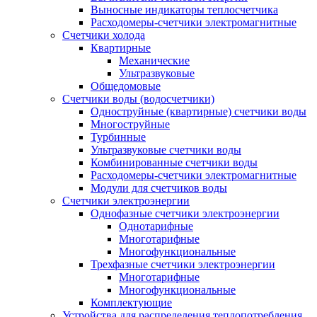
Выносные индикаторы теплосчетчика
Расходомеры-счетчики электромагнитные
Счетчики холода
Квартирные
Механические
Ультразвуковые
Общедомовые
Счетчики воды (водосчетчики)
Одноструйные (квартирные) счетчики воды
Многоструйные
Турбинные
Ультразвуковые счетчики воды
Комбинированные счетчики воды
Расходомеры-счетчики электромагнитные
Модули для счетчиков воды
Счетчики электроэнергии
Однофазные счетчики электроэнергии
Однотарифные
Многотарифные
Многофункциональные
Трехфазные счетчики электроэнергии
Многотарифные
Многофункциональные
Комплектующие
Устройства для распределения теплопотребления