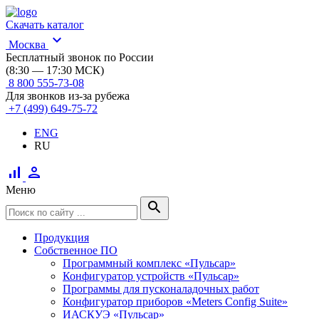
Скачать каталог
expand_more
Москва
Бесплатный звонок по России
(8:30 — 17:30 МСК)
8 800 555-73-08
Для звонков из-за рубежа
+7 (499) 649-75-72
ENG
RU
signal_cellular_alt
person
Меню
search
Продукция
Собственное ПО
Программный комплекс «Пульсар»
Конфигуратор устройств «Пульсар»
Программы для пусконаладочных работ
Конфигуратор приборов «Meters Config Suite»
ИАСКУЭ «Пульсар»