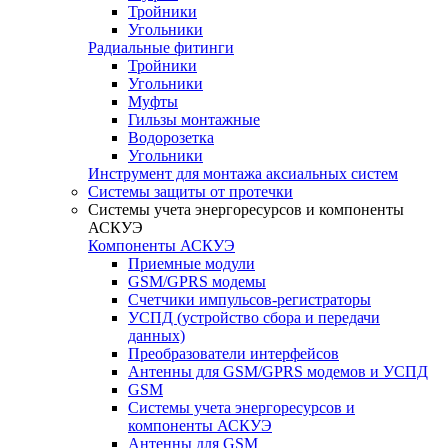
Тройники
Угольники
Радиальные фитинги
Тройники
Угольники
Муфты
Гильзы монтажные
Водорозетка
Угольники
Инструмент для монтажа аксиальных систем
Системы защиты от протечки
Системы учета энергоресурсов и компоненты
АСКУЭ
Компоненты АСКУЭ
Приемные модули
GSM/GPRS модемы
Счетчики импульсов-регистраторы
УСПД (устройство сбора и передачи
данных)
Преобразователи интерфейсов
Антенны для GSM/GPRS модемов и УСПД
GSM
Системы учета энергоресурсов и
компоненты АСКУЭ
Антенны для GSM