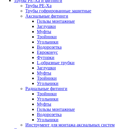
Трубы РЕ-Ха и фитинги
Трубы РЕ-Ха
Трубы гофрированные защитные
Аксиальные фитинги
Гильзы монтажные
Заглушки
Муфты
Тройники
Угольники
Водорозетка
Евроконус
Футорки
L-образные трубки
Заглушки
Муфты
Тройники
Угольники
Радиальные фитинги
Тройники
Угольники
Муфты
Гильзы монтажные
Водорозетка
Угольники
Инструмент для монтажа аксиальных систем