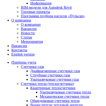
Информация
BIM-модели для Autodesk Revit
Типовые проекты
Программа подбора насосов «Пульсар»
О компании
О компании
Вакансии
Новости
Статьи
Мероприятия
Вакансии
Контакты
English version
Приборы учета
Счетчики газа
Диафрагменные счетчики газа
Струйные счетчики газа
Ультразвуковые счетчики газа
Счетчики тепла (теплосчетчики)
Квартирные теплосчетчики
Ультразвуковые счетчики тепла
Механические счетчики тепла
Общедомовые счетчики тепла
Вычислители тепловой энергии