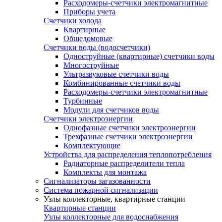
Расходомеры-счетчики электромагнитные
Приборы учета
Счетчики холода
Квартирные
Общедомовые
Счетчики воды (водосчетчики)
Одноструйные (квартирные) счетчики воды
Многоструйные
Ультразвуковые счетчики воды
Комбинированные счетчики воды
Расходомеры-счетчики электромагнитные
Турбинные
Модули для счетчиков воды
Счетчики электроэнергии
Однофазные счетчики электроэнергии
Трехфазные счетчики электроэнергии
Комплектующие
Устройства для распределения теплопотребления
Радиаторные распределители тепла
Комплекты для монтажа
Сигнализаторы загазованности
Система пожарной сигнализации
Узлы коллекторные, квартирные станции
Квартирные станции
Узлы коллекторные для водоснабжения