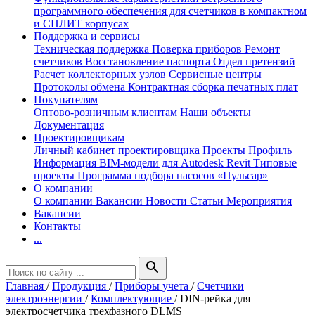
программного обеспечения для счетчиков в компактном
и СПЛИТ корпусах
Поддержка и сервисы
Техническая поддержка
Поверка приборов
Ремонт
счетчиков
Восстановление паспорта
Отдел претензий
Расчет коллекторных узлов
Сервисные центры
Протоколы обмена
Контрактная сборка печатных плат
Покупателям
Оптово-розничным клиентам
Наши объекты
Документация
Проектировщикам
Личный кабинет проектировщика
Проекты
Профиль
Информация
BIM-модели для Autodesk Revit
Типовые
проекты
Программа подбора насосов «Пульсар»
О компании
О компании
Вакансии
Новости
Статьи
Мероприятия
Вакансии
Контакты
...
search
Главная
/
Продукция
/
Приборы учета
/
Счетчики
электроэнергии
/
Комплектующие
/
DIN-рейка для
электросчетчика трехфазного DLMS