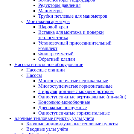
Редукторы давления
Манометры
Трубки петлевые для манометров
Монтажная арматура
Шаровой кран
Вставка для монтажа и поверки
теплосчетчика
Установочный присоединительный
комплект
Фильтр сетчатый
Обратный клапан
Насосы и насосное оборудование
Насосные станции
Насосы
Многоступенчатые вертикальные
Многоступенчатые горизонтальные
Циркуляционные с мокрым ротором
Одноступенчатые вертикальные (ин-лайн)
Консольно-моноблочные
Дренажные погружные
Одноступенчатые горизонтальные
Блочные тепловые пункты, узлы учета
Блочные индивидуальные тепловые пункты
Вводные узлы учёта