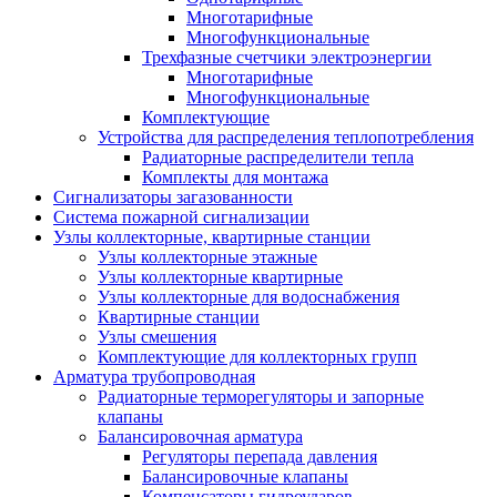
Многотарифные
Многофункциональные
Трехфазные счетчики электроэнергии
Многотарифные
Многофункциональные
Комплектующие
Устройства для распределения теплопотребления
Радиаторные распределители тепла
Комплекты для монтажа
Сигнализаторы загазованности
Система пожарной сигнализации
Узлы коллекторные, квартирные станции
Узлы коллекторные этажные
Узлы коллекторные квартирные
Узлы коллекторные для водоснабжения
Квартирные станции
Узлы смешения
Комплектующие для коллекторных групп
Арматура трубопроводная
Радиаторные терморегуляторы и запорные
клапаны
Балансировочная арматура
Регуляторы перепада давления
Балансировочные клапаны
Компенсаторы гидроударов