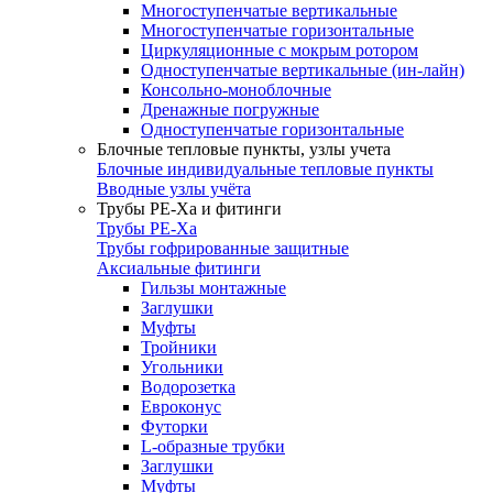
Многоступенчатые вертикальные
Многоступенчатые горизонтальные
Циркуляционные с мокрым ротором
Одноступенчатые вертикальные (ин-лайн)
Консольно-моноблочные
Дренажные погружные
Одноступенчатые горизонтальные
Блочные тепловые пункты, узлы учета
Блочные индивидуальные тепловые пункты
Вводные узлы учёта
Трубы РЕ-Ха и фитинги
Трубы РЕ-Ха
Трубы гофрированные защитные
Аксиальные фитинги
Гильзы монтажные
Заглушки
Муфты
Тройники
Угольники
Водорозетка
Евроконус
Футорки
L-образные трубки
Заглушки
Муфты