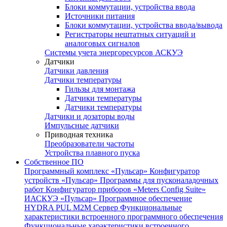
Блоки коммутации, устройства ввода
Источники питания
Блоки коммутации, устройства ввода/вывода
Регистраторы нештатных ситуаций и
аналоговых сигналов
Системы учета энергоресурсов АСКУЭ
Датчики
Датчики давления
Датчики температуры
Гильзы для монтажа
Датчики температуры
Датчики температуры
Датчики и дозаторы воды
Импульсные датчики
Приводная техника
Преобразователи частоты
Устройства плавного пуска
Собственное ПО
Программный комплекс «Пульсар»
Конфигуратор
устройств «Пульсар»
Программы для пусконаладочных
работ
Конфигуратор приборов «Meters Config Suite»
ИАСКУЭ «Пульсар»
Программное обеспечение
HYDRA PUL
M2M Сервер
Функциональные
характеристики встроенного программного обеспечения
Функциональные характеристики встроенного