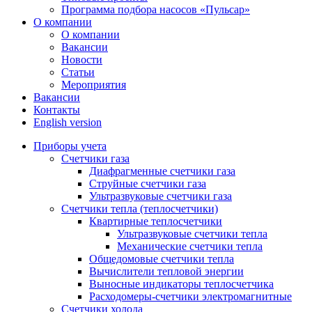
Программа подбора насосов «Пульсар»
О компании
О компании
Вакансии
Новости
Статьи
Мероприятия
Вакансии
Контакты
English version
Приборы учета
Счетчики газа
Диафрагменные счетчики газа
Струйные счетчики газа
Ультразвуковые счетчики газа
Счетчики тепла (теплосчетчики)
Квартирные теплосчетчики
Ультразвуковые счетчики тепла
Механические счетчики тепла
Общедомовые счетчики тепла
Вычислители тепловой энергии
Выносные индикаторы теплосчетчика
Расходомеры-счетчики электромагнитные
Счетчики холода