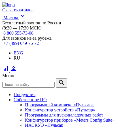
Скачать каталог
expand_more
Москва
Бесплатный звонок по России
(8:30 — 17:30 МСК)
8 800 555-73-08
Для звонков из-за рубежа
+7 (499) 649-75-72
ENG
RU
signal_cellular_alt
person
Меню
search
Продукция
Собственное ПО
Программный комплекс «Пульсар»
Конфигуратор устройств «Пульсар»
Программы для пусконаладочных работ
Конфигуратор приборов «Meters Config Suite»
ИАСКУЭ «Пульсар»