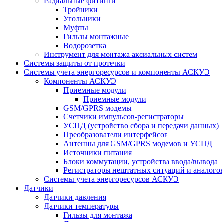
Радиальные фитинги
Тройники
Угольники
Муфты
Гильзы монтажные
Водорозетка
Инструмент для монтажа аксиальных систем
Системы защиты от протечки
Системы учета энергоресурсов и компоненты АСКУЭ
Компоненты АСКУЭ
Приемные модули
Приемные модули
GSM/GPRS модемы
Счетчики импульсов-регистраторы
УСПД (устройство сбора и передачи данных)
Преобразователи интерфейсов
Антенны для GSM/GPRS модемов и УСПД
Источники питания
Блоки коммутации, устройства ввода/вывода
Регистраторы нештатных ситуаций и аналого
Системы учета энергоресурсов АСКУЭ
Датчики
Датчики давления
Датчики температуры
Гильзы для монтажа