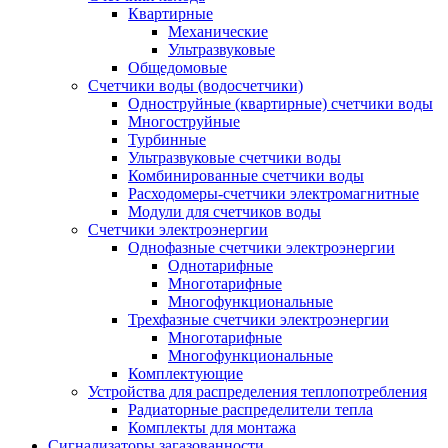
Квартирные
Механические
Ультразвуковые
Общедомовые
Счетчики воды (водосчетчики)
Одноструйные (квартирные) счетчики воды
Многоструйные
Турбинные
Ультразвуковые счетчики воды
Комбинированные счетчики воды
Расходомеры-счетчики электромагнитные
Модули для счетчиков воды
Счетчики электроэнергии
Однофазные счетчики электроэнергии
Однотарифные
Многотарифные
Многофункциональные
Трехфазные счетчики электроэнергии
Многотарифные
Многофункциональные
Комплектующие
Устройства для распределения теплопотребления
Радиаторные распределители тепла
Комплекты для монтажа
Сигнализаторы загазованности