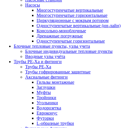
Насосы
Многоступенчатые вертикальные
Многоступенчатые горизонтальные
Циркуляционные с мокрым ротором
Одноступенчатые вертикальные (ин-лайн)
Консольно-моноблочные
Дренажные погружные
Одноступенчатые горизонтальные
Блочные тепловые пункты, узлы учета
Блочные индивидуальные тепловые пункты
Вводные узлы учёта
Трубы РЕ-Ха и фитинги
Трубы РЕ-Ха
Трубы гофрированные защитные
Аксиальные фитинги
Гильзы монтажные
Заглушки
Муфты
Тройники
Угольники
Водорозетка
Евроконус
Футорки
L-образные трубки