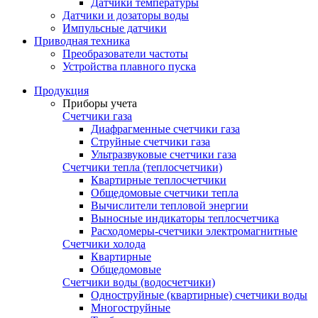
Датчики температуры
Датчики и дозаторы воды
Импульсные датчики
Приводная техника
Преобразователи частоты
Устройства плавного пуска
Продукция
Приборы учета
Счетчики газа
Диафрагменные счетчики газа
Струйные счетчики газа
Ультразвуковые счетчики газа
Счетчики тепла (теплосчетчики)
Квартирные теплосчетчики
Общедомовые счетчики тепла
Вычислители тепловой энергии
Выносные индикаторы теплосчетчика
Расходомеры-счетчики электромагнитные
Счетчики холода
Квартирные
Общедомовые
Счетчики воды (водосчетчики)
Одноструйные (квартирные) счетчики воды
Многоструйные