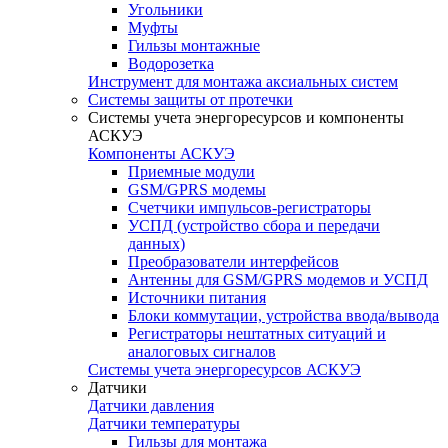
Угольники
Муфты
Гильзы монтажные
Водорозетка
Инструмент для монтажа аксиальных систем
Системы защиты от протечки
Системы учета энергоресурсов и компоненты
АСКУЭ
Компоненты АСКУЭ
Приемные модули
GSM/GPRS модемы
Счетчики импульсов-регистраторы
УСПД (устройство сбора и передачи
данных)
Преобразователи интерфейсов
Антенны для GSM/GPRS модемов и УСПД
Источники питания
Блоки коммутации, устройства ввода/вывода
Регистраторы нештатных ситуаций и
аналоговых сигналов
Системы учета энергоресурсов АСКУЭ
Датчики
Датчики давления
Датчики температуры
Гильзы для монтажа