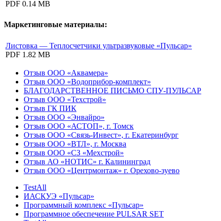
PDF
0.14 MB
Маркетинговые материалы:
Листовка — Теплосчетчики ультразвуковые «Пульсар»
PDF
1.82 MB
Отзыв ООО «Аквамера»
Отзыв ООО «Водоприбор-комплект»
БЛАГОДАРСТВЕННОЕ ПИСЬМО СПУ-ПУЛЬСАР
Отзыв ООО «Техстрой»
Отзыв ГК ПИК
Отзыв ООО «Энвайро»
Отзыв ООО «АСТОП», г. Томск
Отзыв ООО «Связь-Инвест», г. Екатеринбург
Отзыв ООО «ВТЛ», г. Москва
Отзыв ООО «СЗ «Мехстрой»
Отзыв АО «НОТИС» г. Калининград
Отзыв ООО «Центрмонтаж» г. Орехово-зуево
TestAll
ИАСКУЭ «Пульсар»
Программный комплекс «Пульсар»
Программное обеспечение PULSAR SET