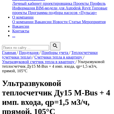
Личный кабинет проектировщика
Проекты
Профиль
Информация
BIM-модели для Autodesk Revit
Типовые
проекты
Программа подбора насосов «Пульсар»
О компании
О компании
Вакансии
Новости
Статьи
Мероприятия
Вакансии
Контакты
...
search
Главная
/
Продукция
/
Приборы учета
/
Теплосчетчики
(счетчики тепла)
/
Счетчики тепла в квартиру
/
Ультразвуковой счетчик тепла в квартиру
/
Ультразвуковой
теплосчетчик Ду15 M-Bus + 4 имп. входа, qp=1,5 м3/ч,
прямой, 105°C
Ультразвуковой
теплосчетчик Ду15 M-Bus + 4
имп. входа, qp=1,5 м3/ч,
прямой, 105°C