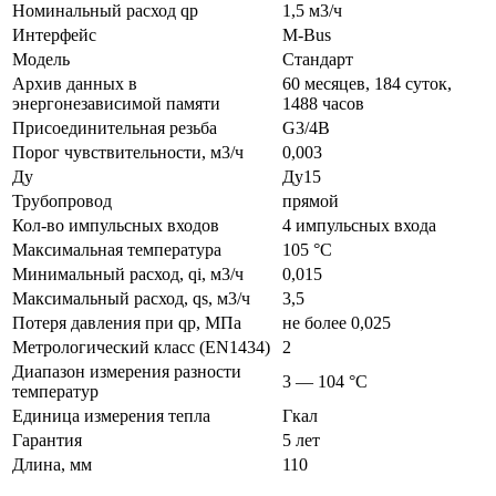
Номинальный расход qp
1,5 м3/ч
Интерфейс
M-Bus
Модель
Стандарт
Архив данных в
60 месяцев, 184 суток,
энергонезависимой памяти
1488 часов
Присоединительная резьба
G3/4B
Порог чувствительности, м3/ч
0,003
Ду
Ду15
Трубопровод
прямой
Кол-во импульсных входов
4 импульсных входа
Максимальная температура
105 °C
Минимальный расход, qi, м3/ч
0,015
Максимальный расход, qs, м3/ч
3,5
Потеря давления при qp, МПа
не более 0,025
Метрологический класс (EN1434)
2
Диапазон измерения разности
3 — 104 °C
температур
Единица измерения тепла
Гкал
Гарантия
5 лет
Длина, мм
110