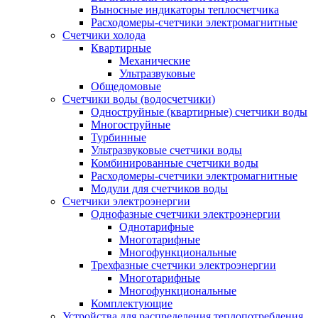
Выносные индикаторы теплосчетчика
Расходомеры-счетчики электромагнитные
Счетчики холода
Квартирные
Механические
Ультразвуковые
Общедомовые
Счетчики воды (водосчетчики)
Одноструйные (квартирные) счетчики воды
Многоструйные
Турбинные
Ультразвуковые счетчики воды
Комбинированные счетчики воды
Расходомеры-счетчики электромагнитные
Модули для счетчиков воды
Счетчики электроэнергии
Однофазные счетчики электроэнергии
Однотарифные
Многотарифные
Многофункциональные
Трехфазные счетчики электроэнергии
Многотарифные
Многофункциональные
Комплектующие
Устройства для распределения теплопотребления