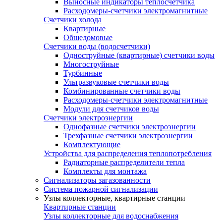
Выносные индикаторы теплосчетчика
Расходомеры-счетчики электромагнитные
Счетчики холода
Квартирные
Общедомовые
Счетчики воды (водосчетчики)
Одноструйные (квартирные) счетчики воды
Многоструйные
Турбинные
Ультразвуковые счетчики воды
Комбинированные счетчики воды
Расходомеры-счетчики электромагнитные
Модули для счетчиков воды
Счетчики электроэнергии
Однофазные счетчики электроэнергии
Трехфазные счетчики электроэнергии
Комплектующие
Устройства для распределения теплопотребления
Радиаторные распределители тепла
Комплекты для монтажа
Сигнализаторы загазованности
Система пожарной сигнализации
Узлы коллекторные, квартирные станции
Квартирные станции
Узлы коллекторные для водоснабжения