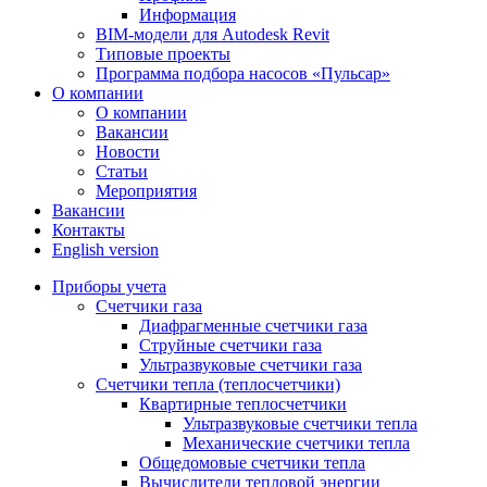
Информация
BIM-модели для Autodesk Revit
Типовые проекты
Программа подбора насосов «Пульсар»
О компании
О компании
Вакансии
Новости
Статьи
Мероприятия
Вакансии
Контакты
English version
Приборы учета
Счетчики газа
Диафрагменные счетчики газа
Струйные счетчики газа
Ультразвуковые счетчики газа
Счетчики тепла (теплосчетчики)
Квартирные теплосчетчики
Ультразвуковые счетчики тепла
Механические счетчики тепла
Общедомовые счетчики тепла
Вычислители тепловой энергии