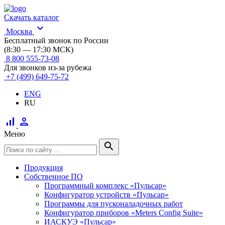
Скачать каталог
expand_more
Москва
Бесплатный звонок по России
(8:30 — 17:30 МСК)
8 800 555-73-08
Для звонков из-за рубежа
+7 (499) 649-75-72
ENG
RU
signal_cellular_alt
person
Меню
search
Продукция
Собственное ПО
Программный комплекс «Пульсар»
Конфигуратор устройств «Пульсар»
Программы для пусконаладочных работ
Конфигуратор приборов «Meters Config Suite»
ИАСКУЭ «Пульсар»