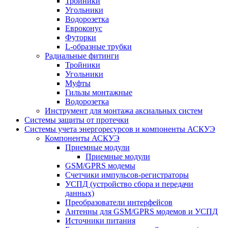
Тройники
Угольники
Водорозетка
Евроконус
Футорки
L-образные трубки
Радиальные фитинги
Тройники
Угольники
Муфты
Гильзы монтажные
Водорозетка
Инструмент для монтажа аксиальных систем
Системы защиты от протечки
Системы учета энергоресурсов и компоненты АСКУЭ
Компоненты АСКУЭ
Приемные модули
Приемные модули
GSM/GPRS модемы
Счетчики импульсов-регистраторы
УСПД (устройство сбора и передачи
данных)
Преобразователи интерфейсов
Антенны для GSM/GPRS модемов и УСПД
Источники питания