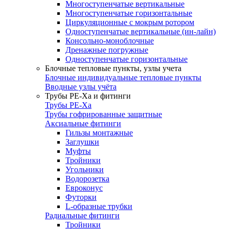
Многоступенчатые вертикальные
Многоступенчатые горизонтальные
Циркуляционные с мокрым ротором
Одноступенчатые вертикальные (ин-лайн)
Консольно-моноблочные
Дренажные погружные
Одноступенчатые горизонтальные
Блочные тепловые пункты, узлы учета
Блочные индивидуальные тепловые пункты
Вводные узлы учёта
Трубы РЕ-Ха и фитинги
Трубы РЕ-Ха
Трубы гофрированные защитные
Аксиальные фитинги
Гильзы монтажные
Заглушки
Муфты
Тройники
Угольники
Водорозетка
Евроконус
Футорки
L-образные трубки
Радиальные фитинги
Тройники