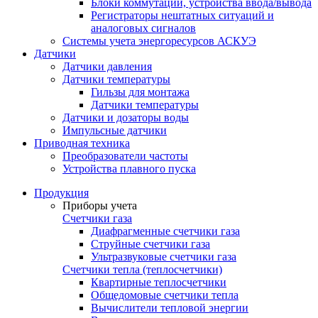
Блоки коммутации, устройства ввода/вывода
Регистраторы нештатных ситуаций и
аналоговых сигналов
Системы учета энергоресурсов АСКУЭ
Датчики
Датчики давления
Датчики температуры
Гильзы для монтажа
Датчики температуры
Датчики и дозаторы воды
Импульсные датчики
Приводная техника
Преобразователи частоты
Устройства плавного пуска
Продукция
Приборы учета
Счетчики газа
Диафрагменные счетчики газа
Струйные счетчики газа
Ультразвуковые счетчики газа
Счетчики тепла (теплосчетчики)
Квартирные теплосчетчики
Общедомовые счетчики тепла
Вычислители тепловой энергии