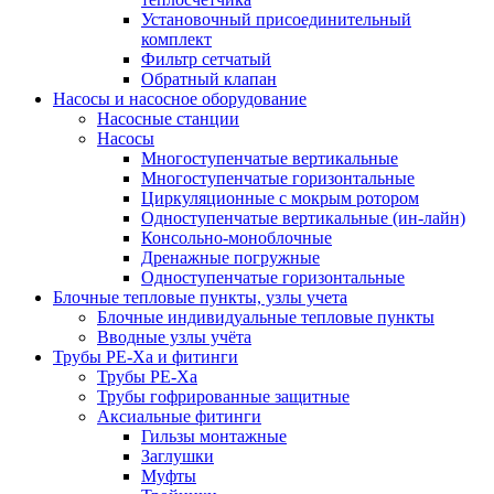
Установочный присоединительный
комплект
Фильтр сетчатый
Обратный клапан
Насосы и насосное оборудование
Насосные станции
Насосы
Многоступенчатые вертикальные
Многоступенчатые горизонтальные
Циркуляционные с мокрым ротором
Одноступенчатые вертикальные (ин-лайн)
Консольно-моноблочные
Дренажные погружные
Одноступенчатые горизонтальные
Блочные тепловые пункты, узлы учета
Блочные индивидуальные тепловые пункты
Вводные узлы учёта
Трубы РЕ-Ха и фитинги
Трубы РЕ-Ха
Трубы гофрированные защитные
Аксиальные фитинги
Гильзы монтажные
Заглушки
Муфты