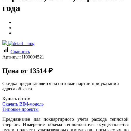
года
signal_cellular_alt
Сравнить
Артикул:
Н00004521
Цена от
13514
₽
Скидка предоставляется на оптовые партии при указании
адреса объекта
Купить оптом
Скачать BIM-модель
Типовые проекты
Предназначен для поквартирного учета расхода тепловой
энергии. Измерение объема теплоносителя осуществляется
путем подсчета ультразвуковых импульсов, посылаемых по