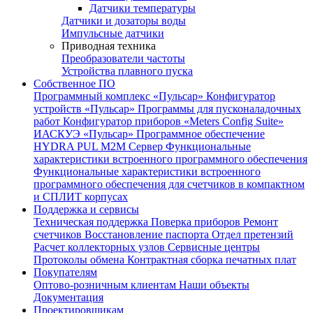
Датчики температуры
Датчики и дозаторы воды
Импульсные датчики
Приводная техника
Преобразователи частоты
Устройства плавного пуска
Собственное ПО
Программный комплекс «Пульсар»
Конфигуратор
устройств «Пульсар»
Программы для пусконаладочных
работ
Конфигуратор приборов «Meters Config Suite»
ИАСКУЭ «Пульсар»
Программное обеспечение
HYDRA PUL
M2M Сервер
Функциональные
характеристики встроенного программного обеспечения
Функциональные характеристики встроенного
программного обеспечения для счетчиков в компактном
и СПЛИТ корпусах
Поддержка и сервисы
Техническая поддержка
Поверка приборов
Ремонт
счетчиков
Восстановление паспорта
Отдел претензий
Расчет коллекторных узлов
Сервисные центры
Протоколы обмена
Контрактная сборка печатных плат
Покупателям
Оптово-розничным клиентам
Наши объекты
Документация
Проектировщикам