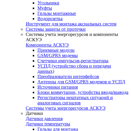
Угольники
Муфты
Гильзы монтажные
Водорозетка
Инструмент для монтажа аксиальных систем
Системы защиты от протечки
Системы учета энергоресурсов и компоненты
АСКУЭ
Компоненты АСКУЭ
Приемные модули
GSM/GPRS модемы
Счетчики импульсов-регистраторы
УСПД (устройство сбора и передачи
данных)
Преобразователи интерфейсов
Антенны для GSM/GPRS модемов и УСПД
Источники питания
Блоки коммутации, устройства ввода/вывода
Регистраторы нештатных ситуаций и
аналоговых сигналов
Системы учета энергоресурсов АСКУЭ
Датчики
Датчики давления
Датчики температуры
Гильзы для монтажа