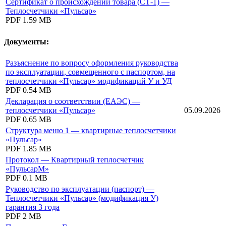
Сертификат о происхождении товара (СТ-1) —
Теплосчетчики «Пульсар»
PDF
1.59 MB
Документы:
Разъяснение по вопросу оформления руководства
по эксплуатации, совмещенного с паспортом, на
теплосчетчики «Пульсар» модификаций У и УД
PDF
0.54 MB
Декларация о соответствии (ЕАЭС) —
теплосчетчики «Пульсар»
05.09.2026
PDF
0.65 MB
Структура меню 1 — квартирные теплосчетчики
«Пульсар»
PDF
1.85 MB
Протокол — Квартирный теплосчетчик
«ПульсарМ»
PDF
0.1 MB
Руководство по эксплуатации (паспорт) —
Теплосчетчики «Пульсар» (модификация У)
гарантия 3 года
PDF
2 MB