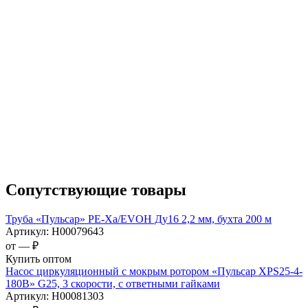
Сопутствующие товары
Труба «Пульсар» РЕ-Ха/EVOH Ду16 2,2 мм, бухта 200 м
Артикул:
Н00079643
от —
₽
Купить оптом
Насос циркуляционный с мокрым ротором «Пульсар XPS25-4-
180В» G25, 3 скорости, с ответными гайками
Артикул:
Н00081303