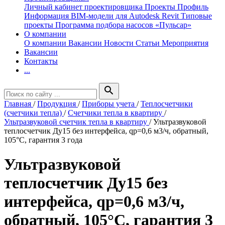
Личный кабинет проектировщика
Проекты
Профиль
Информация
BIM-модели для Autodesk Revit
Типовые
проекты
Программа подбора насосов «Пульсар»
О компании
О компании
Вакансии
Новости
Статьи
Мероприятия
Вакансии
Контакты
...
search
Главная
/
Продукция
/
Приборы учета
/
Теплосчетчики
(счетчики тепла)
/
Счетчики тепла в квартиру
/
Ультразвуковой счетчик тепла в квартиру
/
Ультразвуковой
теплосчетчик Ду15 без интерфейса, qp=0,6 м3/ч, обратный,
105°C, гарантия 3 года
Ультразвуковой
теплосчетчик Ду15 без
интерфейса, qp=0,6 м3/ч,
обратный, 105°C, гарантия 3