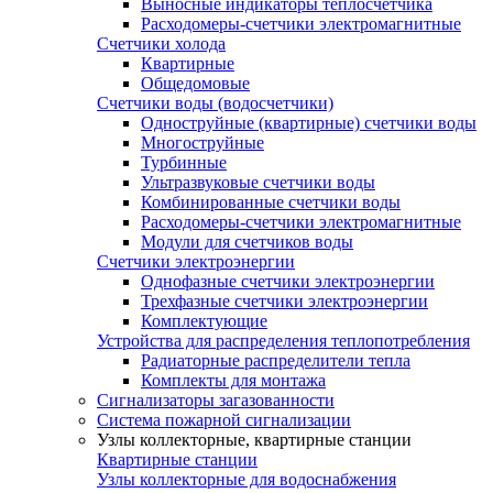
Выносные индикаторы теплосчетчика
Расходомеры-счетчики электромагнитные
Счетчики холода
Квартирные
Общедомовые
Счетчики воды (водосчетчики)
Одноструйные (квартирные) счетчики воды
Многоструйные
Турбинные
Ультразвуковые счетчики воды
Комбинированные счетчики воды
Расходомеры-счетчики электромагнитные
Модули для счетчиков воды
Счетчики электроэнергии
Однофазные счетчики электроэнергии
Трехфазные счетчики электроэнергии
Комплектующие
Устройства для распределения теплопотребления
Радиаторные распределители тепла
Комплекты для монтажа
Сигнализаторы загазованности
Система пожарной сигнализации
Узлы коллекторные, квартирные станции
Квартирные станции
Узлы коллекторные для водоснабжения