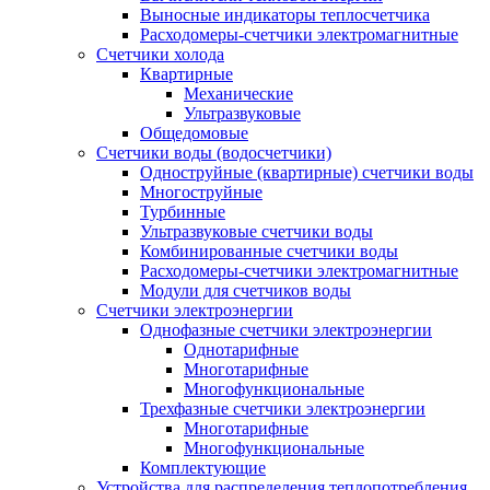
Выносные индикаторы теплосчетчика
Расходомеры-счетчики электромагнитные
Счетчики холода
Квартирные
Механические
Ультразвуковые
Общедомовые
Счетчики воды (водосчетчики)
Одноструйные (квартирные) счетчики воды
Многоструйные
Турбинные
Ультразвуковые счетчики воды
Комбинированные счетчики воды
Расходомеры-счетчики электромагнитные
Модули для счетчиков воды
Счетчики электроэнергии
Однофазные счетчики электроэнергии
Однотарифные
Многотарифные
Многофункциональные
Трехфазные счетчики электроэнергии
Многотарифные
Многофункциональные
Комплектующие
Устройства для распределения теплопотребления