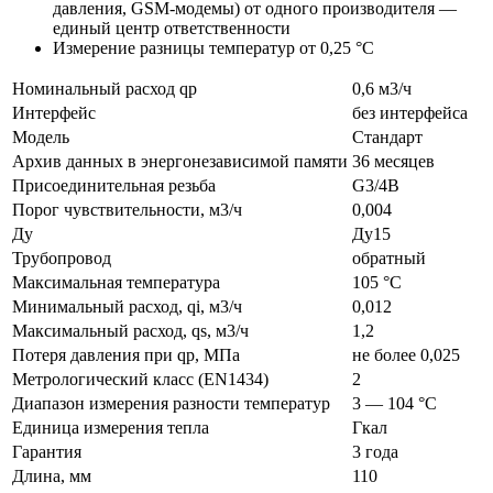
давления, GSM-модемы) от одного производителя —
единый центр ответственности
Измерение разницы температур от 0,25 °С
Номинальный расход qp
0,6 м3/ч
Интерфейс
без интерфейса
Модель
Стандарт
Архив данных в энергонезависимой памяти
36 месяцев
Присоединительная резьба
G3/4B
Порог чувствительности, м3/ч
0,004
Ду
Ду15
Трубопровод
обратный
Максимальная температура
105 °C
Минимальный расход, qi, м3/ч
0,012
Максимальный расход, qs, м3/ч
1,2
Потеря давления при qp, МПа
не более 0,025
Метрологический класс (EN1434)
2
Диапазон измерения разности температур
3 — 104 °C
Единица измерения тепла
Гкал
Гарантия
3 года
Длина, мм
110