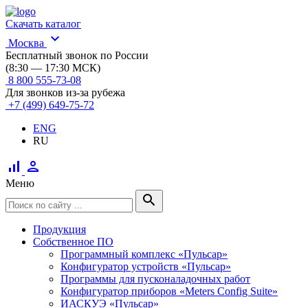
Скачать каталог
expand_more
Москва
Бесплатный звонок по России
(8:30 — 17:30 МСК)
8 800 555-73-08
Для звонков из-за рубежа
+7 (499) 649-75-72
ENG
RU
signal_cellular_alt
person
Меню
search
Продукция
Собственное ПО
Программный комплекс «Пульсар»
Конфигуратор устройств «Пульсар»
Программы для пусконаладочных работ
Конфигуратор приборов «Meters Config Suite»
ИАСКУЭ «Пульсар»