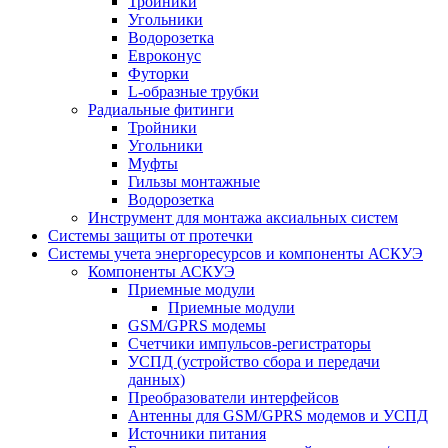
Тройники
Угольники
Водорозетка
Евроконус
Футорки
L-образные трубки
Радиальные фитинги
Тройники
Угольники
Муфты
Гильзы монтажные
Водорозетка
Инструмент для монтажа аксиальных систем
Системы защиты от протечки
Системы учета энергоресурсов и компоненты АСКУЭ
Компоненты АСКУЭ
Приемные модули
Приемные модули
GSM/GPRS модемы
Счетчики импульсов-регистраторы
УСПД (устройство сбора и передачи
данных)
Преобразователи интерфейсов
Антенны для GSM/GPRS модемов и УСПД
Источники питания