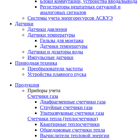
Блоки коммутации, устройства ввода/вывода
Регистраторы нештатных ситуаций и
аналоговых сигналов
Системы учета энергоресурсов АСКУЭ
Датчики
Датчики давления
Датчики температуры
Гильзы для монтажа
Датчики температуры
Датчики и дозаторы воды
Импульсные датчики
Приводная техника
Преобразователи частоты
Устройства плавного пуска
Продукция
Приборы учета
Счетчики газа
Диафрагменные счетчики газа
Струйные счетчики газа
Ультразвуковые счетчики газа
Счетчики тепла (теплосчетчики)
Квартирные теплосчетчики
Общедомовые счетчики тепла
Вычислители тепловой энергии