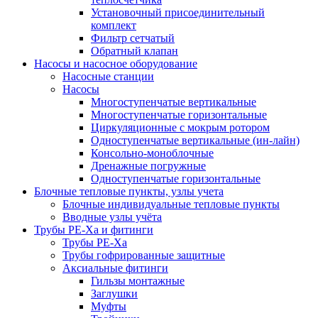
Установочный присоединительный
комплект
Фильтр сетчатый
Обратный клапан
Насосы и насосное оборудование
Насосные станции
Насосы
Многоступенчатые вертикальные
Многоступенчатые горизонтальные
Циркуляционные с мокрым ротором
Одноступенчатые вертикальные (ин-лайн)
Консольно-моноблочные
Дренажные погружные
Одноступенчатые горизонтальные
Блочные тепловые пункты, узлы учета
Блочные индивидуальные тепловые пункты
Вводные узлы учёта
Трубы РЕ-Ха и фитинги
Трубы РЕ-Ха
Трубы гофрированные защитные
Аксиальные фитинги
Гильзы монтажные
Заглушки
Муфты