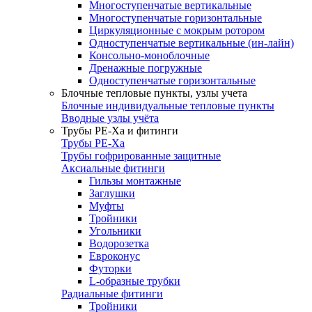
Многоступенчатые вертикальные
Многоступенчатые горизонтальные
Циркуляционные с мокрым ротором
Одноступенчатые вертикальные (ин-лайн)
Консольно-моноблочные
Дренажные погружные
Одноступенчатые горизонтальные
Блочные тепловые пункты, узлы учета
Блочные индивидуальные тепловые пункты
Вводные узлы учёта
Трубы РЕ-Ха и фитинги
Трубы РЕ-Ха
Трубы гофрированные защитные
Аксиальные фитинги
Гильзы монтажные
Заглушки
Муфты
Тройники
Угольники
Водорозетка
Евроконус
Футорки
L-образные трубки
Радиальные фитинги
Тройники