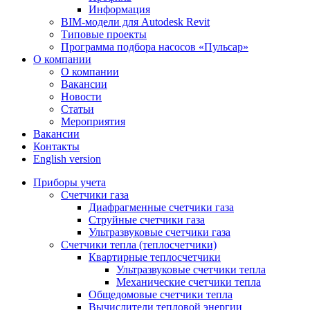
Информация
BIM-модели для Autodesk Revit
Типовые проекты
Программа подбора насосов «Пульсар»
О компании
О компании
Вакансии
Новости
Статьи
Мероприятия
Вакансии
Контакты
English version
Приборы учета
Счетчики газа
Диафрагменные счетчики газа
Струйные счетчики газа
Ультразвуковые счетчики газа
Счетчики тепла (теплосчетчики)
Квартирные теплосчетчики
Ультразвуковые счетчики тепла
Механические счетчики тепла
Общедомовые счетчики тепла
Вычислители тепловой энергии