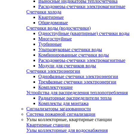
Выносные индикаторы теплосчетчика
Расходомеры-счетчики электромагнитные
Счетчики холода
Квартирные
Общедомовые
Счетчики воды (водосчетчики)
Одноструйные (квартирные) счетчики воды
Многоструйные
Турбинные
Ультразвуковые счетчики воды
Комбинированные счетчики воды
Расходомеры-счетчики электромагнитные
Модули для счетчиков воды
Счетчики электроэнергии
Однофазные счетчики электроэнергии
Трехфазные счетчики электроэнергии
Комплектующие
Устройства для распределения теплопотребления
Радиаторные распределители тепла
Комплекты для монтажа
Сигнализаторы загазованности
Система пожарной сигнализации
Узлы коллекторные, квартирные станции
Квартирные станции
Узлы коллекторные для водоснабжения