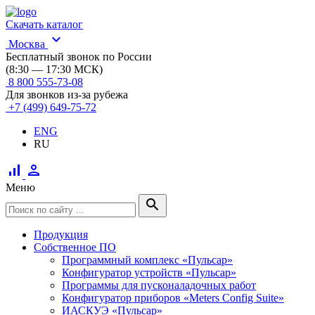
Скачать каталог
expand_more
Москва
Бесплатный звонок по России
(8:30 — 17:30 МСК)
8 800 555-73-08
Для звонков из-за рубежа
+7 (499) 649-75-72
ENG
RU
signal_cellular_alt
person
Меню
search
Продукция
Собственное ПО
Программный комплекс «Пульсар»
Конфигуратор устройств «Пульсар»
Программы для пусконаладочных работ
Конфигуратор приборов «Meters Config Suite»
ИАСКУЭ «Пульсар»