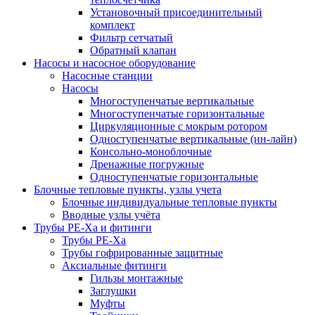
Установочный присоединительный
комплект
Фильтр сетчатый
Обратный клапан
Насосы и насосное оборудование
Насосные станции
Насосы
Многоступенчатые вертикальные
Многоступенчатые горизонтальные
Циркуляционные с мокрым ротором
Одноступенчатые вертикальные (ин-лайн)
Консольно-моноблочные
Дренажные погружные
Одноступенчатые горизонтальные
Блочные тепловые пункты, узлы учета
Блочные индивидуальные тепловые пункты
Вводные узлы учёта
Трубы РЕ-Ха и фитинги
Трубы РЕ-Ха
Трубы гофрированные защитные
Аксиальные фитинги
Гильзы монтажные
Заглушки
Муфты