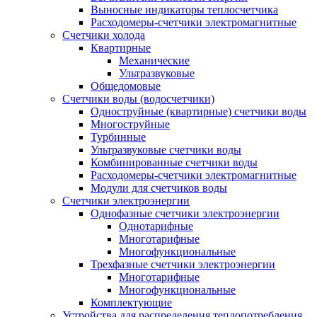
Выносные индикаторы теплосчетчика
Расходомеры-счетчики электромагнитные
Счетчики холода
Квартирные
Механические
Ультразвуковые
Общедомовые
Счетчики воды (водосчетчики)
Одноструйные (квартирные) счетчики воды
Многоструйные
Турбинные
Ультразвуковые счетчики воды
Комбинированные счетчики воды
Расходомеры-счетчики электромагнитные
Модули для счетчиков воды
Счетчики электроэнергии
Однофазные счетчики электроэнергии
Однотарифные
Многотарифные
Многофункциональные
Трехфазные счетчики электроэнергии
Многотарифные
Многофункциональные
Комплектующие
Устройства для распределения теплопотребления