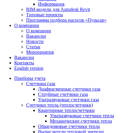
Информация
BIM-модели для Autodesk Revit
Типовые проекты
Программа подбора насосов «Пульсар»
О компании
О компании
Вакансии
Новости
Статьи
Мероприятия
Вакансии
Контакты
English version
Приборы учета
Счетчики газа
Диафрагменные счетчики газа
Струйные счетчики газа
Ультразвуковые счетчики газа
Счетчики тепла (теплосчетчики)
Квартирные теплосчетчики
Ультразвуковые счетчики тепла
Механические счетчики тепла
Общедомовые счетчики тепла
Вычислители тепловой энергии