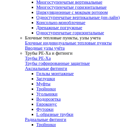
Многоступенчатые вертикальные
Многоступенчатые горизонтальные
Циркуляционные с мокрым ротором
Одноступенчатые вертикальные (ин-лайн)
Консольно-моноблочные
Дренажные погружные
Одноступенчатые горизонтальные
Блочные тепловые пункты, узлы учета
Блочные индивидуальные тепловые пункты
Вводные узлы учёта
Трубы РЕ-Ха и фитинги
Трубы РЕ-Ха
Трубы гофрированные защитные
Аксиальные фитинги
Гильзы монтажные
Заглушки
Муфты
Тройники
Угольники
Водорозетка
Евроконус
Футорки
L-образные трубки
Радиальные фитинги
Тройники