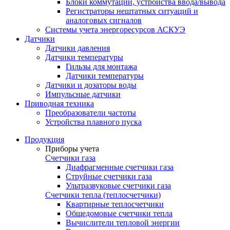
Блоки коммутации, устройства ввода/вывода
Регистраторы нештатных ситуаций и
аналоговых сигналов
Системы учета энергоресурсов АСКУЭ
Датчики
Датчики давления
Датчики температуры
Гильзы для монтажа
Датчики температуры
Датчики и дозаторы воды
Импульсные датчики
Приводная техника
Преобразователи частоты
Устройства плавного пуска
Продукция
Приборы учета
Счетчики газа
Диафрагменные счетчики газа
Струйные счетчики газа
Ультразвуковые счетчики газа
Счетчики тепла (теплосчетчики)
Квартирные теплосчетчики
Общедомовые счетчики тепла
Вычислители тепловой энергии