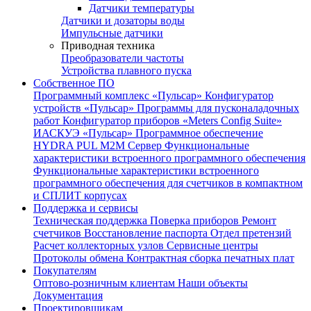
Датчики температуры
Датчики и дозаторы воды
Импульсные датчики
Приводная техника
Преобразователи частоты
Устройства плавного пуска
Собственное ПО
Программный комплекс «Пульсар»
Конфигуратор
устройств «Пульсар»
Программы для пусконаладочных
работ
Конфигуратор приборов «Meters Config Suite»
ИАСКУЭ «Пульсар»
Программное обеспечение
HYDRA PUL
M2M Сервер
Функциональные
характеристики встроенного программного обеспечения
Функциональные характеристики встроенного
программного обеспечения для счетчиков в компактном
и СПЛИТ корпусах
Поддержка и сервисы
Техническая поддержка
Поверка приборов
Ремонт
счетчиков
Восстановление паспорта
Отдел претензий
Расчет коллекторных узлов
Сервисные центры
Протоколы обмена
Контрактная сборка печатных плат
Покупателям
Оптово-розничным клиентам
Наши объекты
Документация
Проектировщикам