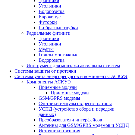
Тройники
Угольники
Водорозетка
Евроконус
Футорки
L-образные трубки
Радиальные фитинги
Тройники
Угольники
Муфты
Гильзы монтажные
Водорозетка
Инструмент для монтажа аксиальных систем
Системы защиты от протечки
Системы учета энергоресурсов и компоненты АСКУЭ
Компоненты АСКУЭ
Приемные модули
Приемные модули
GSM/GPRS модемы
Счетчики импульсов-регистраторы
УСПД (устройство сбора и передачи
данных)
Преобразователи интерфейсов
Антенны для GSM/GPRS модемов и УСПД
Источники питания