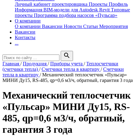
Личный кабинет проектировщика
Проекты
Профиль
Информация
BIM-модели для Autodesk Revit
Типовые
проекты
Программа подбора насосов «Пульсар»
О компании
О компании
Вакансии
Новости
Статьи
Мероприятия
Вакансии
Контакты
...
search
Главная
/
Продукция
/
Приборы учета
/
Теплосчетчики
(счетчики тепла)
/
Счетчики тепла в квартиру
/
Счетчики
тепла в квартиру
/
Механический теплосчетчик «Пульсар»
МИНИ Ду15, RS-485, qp=0,6 м3/ч, обратный, гарантия 3 года
Механический теплосчетчик
«Пульсар» МИНИ Ду15, RS-
485, qp=0,6 м3/ч, обратный,
гарантия 3 года