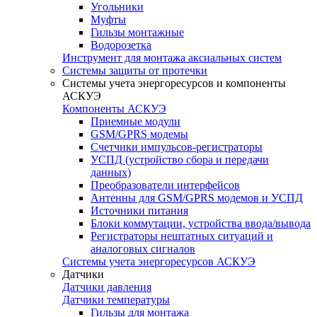
Угольники
Муфты
Гильзы монтажные
Водорозетка
Инструмент для монтажа аксиальных систем
Системы защиты от протечки
Системы учета энергоресурсов и компоненты
АСКУЭ
Компоненты АСКУЭ
Приемные модули
GSM/GPRS модемы
Счетчики импульсов-регистраторы
УСПД (устройство сбора и передачи
данных)
Преобразователи интерфейсов
Антенны для GSM/GPRS модемов и УСПД
Источники питания
Блоки коммутации, устройства ввода/вывода
Регистраторы нештатных ситуаций и
аналоговых сигналов
Системы учета энергоресурсов АСКУЭ
Датчики
Датчики давления
Датчики температуры
Гильзы для монтажа