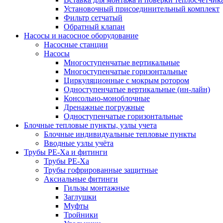
Установочный присоединительный комплект
Фильтр сетчатый
Обратный клапан
Насосы и насосное оборудование
Насосные станции
Насосы
Многоступенчатые вертикальные
Многоступенчатые горизонтальные
Циркуляционные с мокрым ротором
Одноступенчатые вертикальные (ин-лайн)
Консольно-моноблочные
Дренажные погружные
Одноступенчатые горизонтальные
Блочные тепловые пункты, узлы учета
Блочные индивидуальные тепловые пункты
Вводные узлы учёта
Трубы РЕ-Ха и фитинги
Трубы РЕ-Ха
Трубы гофрированные защитные
Аксиальные фитинги
Гильзы монтажные
Заглушки
Муфты
Тройники