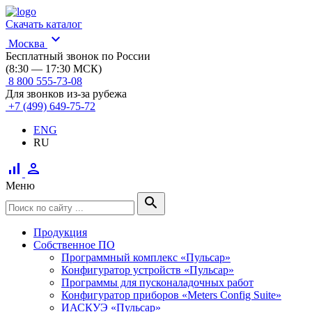
Скачать каталог
expand_more
Москва
Бесплатный звонок по России
(8:30 — 17:30 МСК)
8 800 555-73-08
Для звонков из-за рубежа
+7 (499) 649-75-72
ENG
RU
signal_cellular_alt
person
Меню
search
Продукция
Собственное ПО
Программный комплекс «Пульсар»
Конфигуратор устройств «Пульсар»
Программы для пусконаладочных работ
Конфигуратор приборов «Meters Config Suite»
ИАСКУЭ «Пульсар»