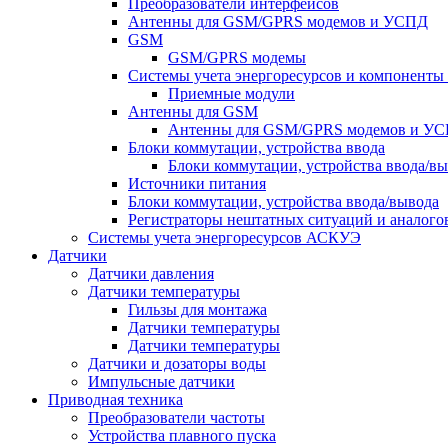
Преобразователи интерфейсов
Антенны для GSM/GPRS модемов и УСПД
GSM
GSM/GPRS модемы
Системы учета энергоресурсов и компонент
Приемные модули
Антенны для GSM
Антенны для GSM/GPRS модемов и У
Блоки коммутации, устройства ввода
Блоки коммутации, устройства ввода/в
Источники питания
Блоки коммутации, устройства ввода/вывода
Регистраторы нештатных ситуаций и аналого
Системы учета энергоресурсов АСКУЭ
Датчики
Датчики давления
Датчики температуры
Гильзы для монтажа
Датчики температуры
Датчики температуры
Датчики и дозаторы воды
Импульсные датчики
Приводная техника
Преобразователи частоты
Устройства плавного пуска