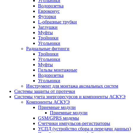
Угольники
Водорозетка
Евроконус
Футорки
L-образные трубки
Заглушки
Муфты
Тройники
Угольники
Радиальные фитинги
Тройники
Угольники
Муфты
Гильзы монтажные
Водорозетка
Угольники
Инструмент для монтажа аксиальных систем
Системы защиты от протечки
Системы учета энергоресурсов и компоненты АСКУЭ
Компоненты АСКУЭ
Приемные модули
Приемные модули
GSM/GPRS модемы
Счетчики импульсов-регистраторы
УСПД (устройство сбора и передачи данных)