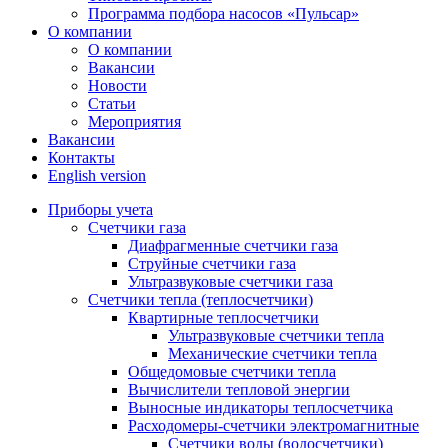
Программа подбора насосов «Пульсар»
О компании
О компании
Вакансии
Новости
Статьи
Мероприятия
Вакансии
Контакты
English version
Приборы учета
Счетчики газа
Диафрагменные счетчики газа
Струйные счетчики газа
Ультразвуковые счетчики газа
Счетчики тепла (теплосчетчики)
Квартирные теплосчетчики
Ультразвуковые счетчики тепла
Механические счетчики тепла
Общедомовые счетчики тепла
Вычислители тепловой энергии
Выносные индикаторы теплосчетчика
Расходомеры-счетчики электромагнитные
Счетчики воды (водосчетчики)