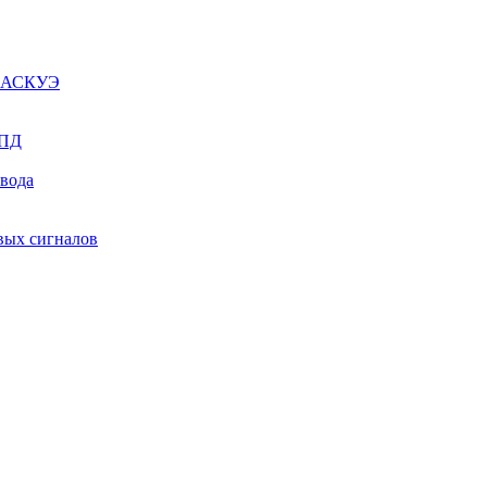
ы АСКУЭ
СПД
ывода
вых сигналов