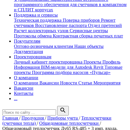
программного обеспечения для счетчиков в компактном
и СПЛИТ корпусах
Поддержка и сервисы
Техническая поддержка
Поверка приборов
Ремонт
счетчиков
Восстановление паспорта
Отдел претензий
Расчет коллекторных узлов
Сервисные центры
Протоколы обмена
Контрактная сборка печатных плат
Покупателям
Оптово-розничным клиентам
Наши объекты
Документация
Проектировщикам
Личный кабинет проектировщика
Проекты
Профиль
Информация
BIM-модели для Autodesk Revit
Типовые
проекты
Программа подбора насосов «Пульсар»
О компании
О компании
Вакансии
Новости
Статьи
Мероприятия
Вакансии
Контакты
...
search
Главная
/
Продукция
/
Приборы учета
/
Теплосчетчики
(счетчики тепла)
/
Общедомовые теплосчетчики
/
Общедомовый теплосчетчик Ду65 RS-485 + 3 имп. входа,