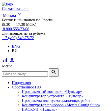
Скачать каталог
expand_more
Москва
Бесплатный звонок по России
(8:30 — 17:30 МСК)
8 800 555-73-08
Для звонков из-за рубежа
+7 (499) 649-75-72
ENG
RU
signal_cellular_alt
person
Меню
search
Продукция
Собственное ПО
Программный комплекс «Пульсар»
Конфигуратор устройств «Пульсар»
Программы для пусконаладочных работ
Конфигуратор приборов «Meters Config Suite»
ИАСКУЭ «Пульсар»