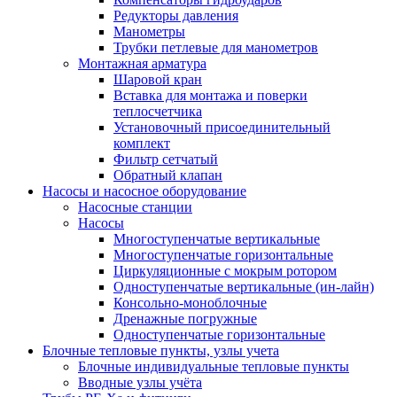
Редукторы давления
Манометры
Трубки петлевые для манометров
Монтажная арматура
Шаровой кран
Вставка для монтажа и поверки
теплосчетчика
Установочный присоединительный
комплект
Фильтр сетчатый
Обратный клапан
Насосы и насосное оборудование
Насосные станции
Насосы
Многоступенчатые вертикальные
Многоступенчатые горизонтальные
Циркуляционные с мокрым ротором
Одноступенчатые вертикальные (ин-лайн)
Консольно-моноблочные
Дренажные погружные
Одноступенчатые горизонтальные
Блочные тепловые пункты, узлы учета
Блочные индивидуальные тепловые пункты
Вводные узлы учёта