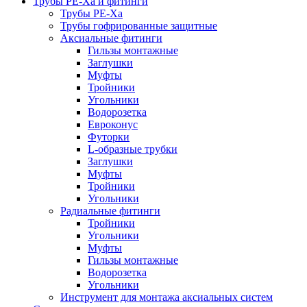
Трубы РЕ-Ха и фитинги
Трубы РЕ-Ха
Трубы гофрированные защитные
Аксиальные фитинги
Гильзы монтажные
Заглушки
Муфты
Тройники
Угольники
Водорозетка
Евроконус
Футорки
L-образные трубки
Заглушки
Муфты
Тройники
Угольники
Радиальные фитинги
Тройники
Угольники
Муфты
Гильзы монтажные
Водорозетка
Угольники
Инструмент для монтажа аксиальных систем