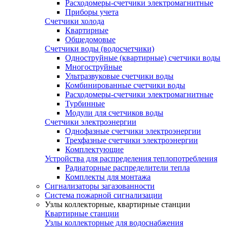
Расходомеры-счетчики электромагнитные
Приборы учета
Счетчики холода
Квартирные
Общедомовые
Счетчики воды (водосчетчики)
Одноструйные (квартирные) счетчики воды
Многоструйные
Ультразвуковые счетчики воды
Комбинированные счетчики воды
Расходомеры-счетчики электромагнитные
Турбинные
Модули для счетчиков воды
Счетчики электроэнергии
Однофазные счетчики электроэнергии
Трехфазные счетчики электроэнергии
Комплектующие
Устройства для распределения теплопотребления
Радиаторные распределители тепла
Комплекты для монтажа
Сигнализаторы загазованности
Система пожарной сигнализации
Узлы коллекторные, квартирные станции
Квартирные станции
Узлы коллекторные для водоснабжения