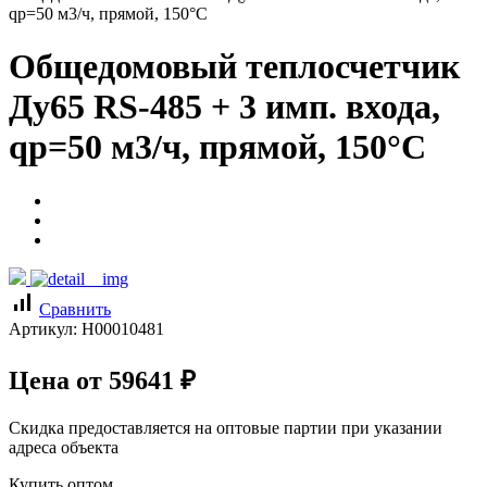
qp=50 м3/ч, прямой, 150°C
Общедомовый теплосчетчик
Ду65 RS-485 + 3 имп. входа,
qp=50 м3/ч, прямой, 150°C
signal_cellular_alt
Сравнить
Артикул:
Н00010481
Цена от
59641
₽
Скидка предоставляется на оптовые партии при указании
адреса объекта
Купить оптом