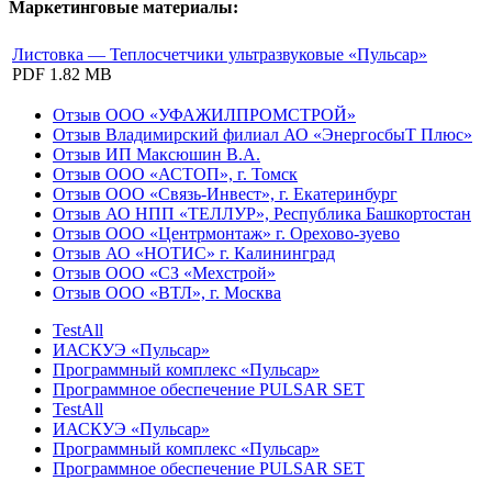
Маркетинговые материалы:
Листовка — Теплосчетчики ультразвуковые «Пульсар»
PDF
1.82 MB
Отзыв ООО «УФАЖИЛПРОМСТРОЙ»
Отзыв Владимирский филиал АО «ЭнергосбыТ Плюс»
Отзыв ИП Максюшин В.А.
Отзыв ООО «АСТОП», г. Томск
Отзыв ООО «Связь-Инвест», г. Екатеринбург
Отзыв АО НПП «ТЕЛЛУР», Республика Башкортостан
Отзыв ООО «Центрмонтаж» г. Орехово-зуево
Отзыв АО «НОТИС» г. Калининград
Отзыв ООО «СЗ «Мехстрой»
Отзыв ООО «ВТЛ», г. Москва
TestAll
ИАСКУЭ «Пульсар»
Программный комплекс «Пульсар»
Программное обеспечение PULSAR SET
TestAll
ИАСКУЭ «Пульсар»
Программный комплекс «Пульсар»
Программное обеспечение PULSAR SET