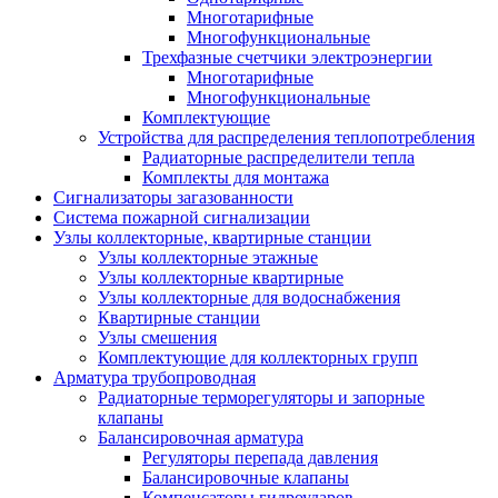
Многотарифные
Многофункциональные
Трехфазные счетчики электроэнергии
Многотарифные
Многофункциональные
Комплектующие
Устройства для распределения теплопотребления
Радиаторные распределители тепла
Комплекты для монтажа
Сигнализаторы загазованности
Система пожарной сигнализации
Узлы коллекторные, квартирные станции
Узлы коллекторные этажные
Узлы коллекторные квартирные
Узлы коллекторные для водоснабжения
Квартирные станции
Узлы смешения
Комплектующие для коллекторных групп
Арматура трубопроводная
Радиаторные терморегуляторы и запорные
клапаны
Балансировочная арматура
Регуляторы перепада давления
Балансировочные клапаны
Компенсаторы гидроударов