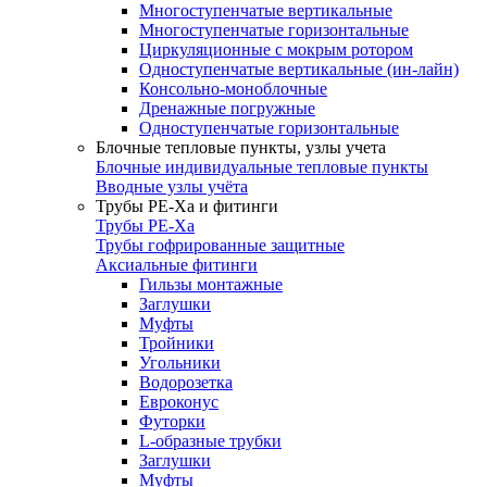
Многоступенчатые вертикальные
Многоступенчатые горизонтальные
Циркуляционные с мокрым ротором
Одноступенчатые вертикальные (ин-лайн)
Консольно-моноблочные
Дренажные погружные
Одноступенчатые горизонтальные
Блочные тепловые пункты, узлы учета
Блочные индивидуальные тепловые пункты
Вводные узлы учёта
Трубы РЕ-Ха и фитинги
Трубы РЕ-Ха
Трубы гофрированные защитные
Аксиальные фитинги
Гильзы монтажные
Заглушки
Муфты
Тройники
Угольники
Водорозетка
Евроконус
Футорки
L-образные трубки
Заглушки
Муфты