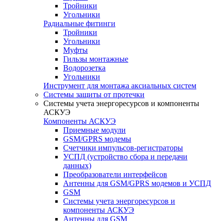
Тройники
Угольники
Радиальные фитинги
Тройники
Угольники
Муфты
Гильзы монтажные
Водорозетка
Угольники
Инструмент для монтажа аксиальных систем
Системы защиты от протечки
Системы учета энергоресурсов и компоненты
АСКУЭ
Компоненты АСКУЭ
Приемные модули
GSM/GPRS модемы
Счетчики импульсов-регистраторы
УСПД (устройство сбора и передачи
данных)
Преобразователи интерфейсов
Антенны для GSM/GPRS модемов и УСПД
GSM
Системы учета энергоресурсов и
компоненты АСКУЭ
Антенны для GSM