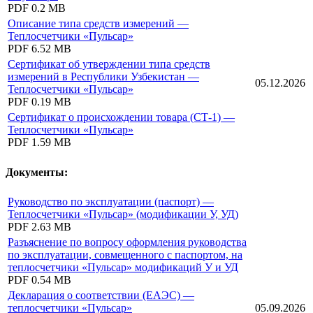
PDF
0.2 MB
Описание типа средств измерений —
Теплосчетчики «Пульсар»
PDF
6.52 MB
Сертификат об утверждении типа средств
измерений в Республики Узбекистан —
05.12.2026
Теплосчетчики «Пульсар»
PDF
0.19 MB
Сертификат о происхождении товара (СТ-1) —
Теплосчетчики «Пульсар»
PDF
1.59 MB
Документы:
Руководство по эксплуатации (паспорт) —
Теплосчетчики «Пульсар» (модификации У, УД)
PDF
2.63 MB
Разъяснение по вопросу оформления руководства
по эксплуатации, совмещенного с паспортом, на
теплосчетчики «Пульсар» модификаций У и УД
PDF
0.54 MB
Декларация о соответствии (ЕАЭС) —
теплосчетчики «Пульсар»
05.09.2026