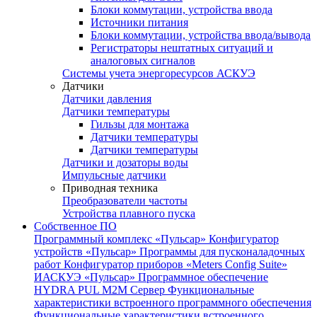
Блоки коммутации, устройства ввода
Источники питания
Блоки коммутации, устройства ввода/вывода
Регистраторы нештатных ситуаций и
аналоговых сигналов
Системы учета энергоресурсов АСКУЭ
Датчики
Датчики давления
Датчики температуры
Гильзы для монтажа
Датчики температуры
Датчики температуры
Датчики и дозаторы воды
Импульсные датчики
Приводная техника
Преобразователи частоты
Устройства плавного пуска
Собственное ПО
Программный комплекс «Пульсар»
Конфигуратор
устройств «Пульсар»
Программы для пусконаладочных
работ
Конфигуратор приборов «Meters Config Suite»
ИАСКУЭ «Пульсар»
Программное обеспечение
HYDRA PUL
M2M Сервер
Функциональные
характеристики встроенного программного обеспечения
Функциональные характеристики встроенного