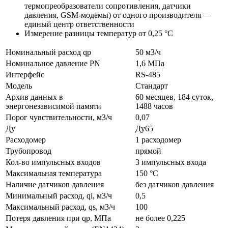
термопреобразователи сопротивления, датчики
давления, GSM-модемы) от одного производителя —
единый центр ответственности
Измерение разницы температур от 0,25 °С
Номинальный расход qp
50 м3/ч
Номинальное давление PN
1,6 МПа
Интерфейс
RS-485
Модель
Стандарт
Архив данных в
60 месяцев, 184 суток,
энергонезависимой памяти
1488 часов
Порог чувствительности, м3/ч
0,07
Ду
Ду65
Расходомер
1 расходомер
Трубопровод
прямой
Кол-во импульсных входов
3 импульсных входа
Максимальная температура
150 °C
Наличие датчиков давления
без датчиков давления
Минимальный расход, qi, м3/ч
0,5
Максимальный расход, qs, м3/ч
100
Потеря давления при qp, МПа
не более 0,225