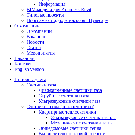
Информация
BIM-модели для Autodesk Revit
Типовые проекты
Программа подбора насосов «Пульсар»
О компании
О компании
Вакансии
Новости
Статьи
Мероприятия
Вакансии
Контакты
English version
Приборы учета
Счетчики газа
Диафрагменные счетчики газа
Струйные счетчики газа
Ультразвуковые счетчики газа
Счетчики тепла (теплосчетчики)
Квартирные теплосчетчики
Ультразвуковые счетчики тепла
Механические счетчики тепла
Общедомовые счетчики тепла
Вычислители тепловой энергии