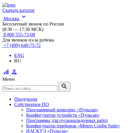
Скачать каталог
expand_more
Москва
Бесплатный звонок по России
(8:30 — 17:30 МСК)
8 800 555-73-08
Для звонков из-за рубежа
+7 (499) 649-75-72
ENG
RU
signal_cellular_alt
person
Меню
search
Продукция
Собственное ПО
Программный комплекс «Пульсар»
Конфигуратор устройств «Пульсар»
Программы для пусконаладочных работ
Конфигуратор приборов «Meters Config Suite»
ИАСКУЭ «Пульсар»