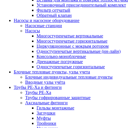
Установочный присоединительный комплект
Фильтр сетчатый
Обратный клапан
Насосы и насосное оборудование
Насосные станции
Насосы
Многоступенчатые вертикальные
Многоступенчатые горизонтальные
Циркуляционные с мокрым ротором
Одноступенчатые вертикальные (ин-лайн)
Консольно-моноблочные
Дренажные погружные
Одноступенчатые горизонтальные
Блочные тепловые пункты, узлы учета
Блочные индивидуальные тепловые пункты
Вводные узлы учёта
Трубы РЕ-Ха и фитинги
Трубы РЕ-Ха
Трубы гофрированные защитные
Аксиальные фитинги
Гильзы монтажные
Заглушки
Муфты
Тройники