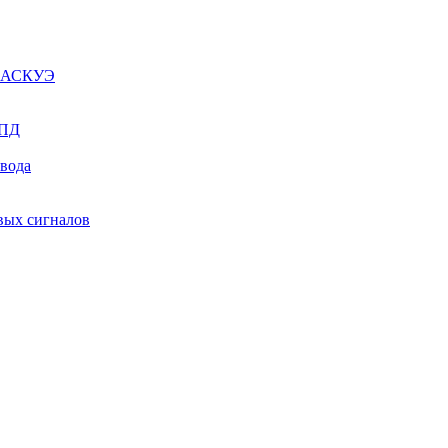
ы АСКУЭ
СПД
ывода
вых сигналов