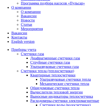
Программа подбора насосов «Пульсар»
О компании
О компании
Вакансии
Новости
Статьи
Мероприятия
Вакансии
Контакты
English version
Приборы учета
Счетчики газа
Диафрагменные счетчики газа
Струйные счетчики газа
Ультразвуковые счетчики газа
Счетчики тепла (теплосчетчики)
Квартирные теплосчетчики
Ультразвуковые счетчики тепла
Механические счетчики тепла
Общедомовые счетчики тепла
Вычислители тепловой энергии
Выносные индикаторы теплосчетчика
Расходомеры-счетчики электромагнитные
Счетчики воды (водосчетчики)