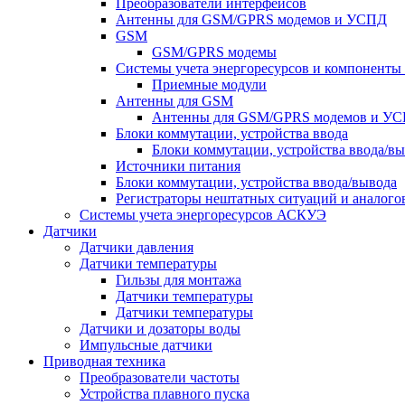
Преобразователи интерфейсов
Антенны для GSM/GPRS модемов и УСПД
GSM
GSM/GPRS модемы
Системы учета энергоресурсов и компонент
Приемные модули
Антенны для GSM
Антенны для GSM/GPRS модемов и У
Блоки коммутации, устройства ввода
Блоки коммутации, устройства ввода/в
Источники питания
Блоки коммутации, устройства ввода/вывода
Регистраторы нештатных ситуаций и аналого
Системы учета энергоресурсов АСКУЭ
Датчики
Датчики давления
Датчики температуры
Гильзы для монтажа
Датчики температуры
Датчики температуры
Датчики и дозаторы воды
Импульсные датчики
Приводная техника
Преобразователи частоты
Устройства плавного пуска