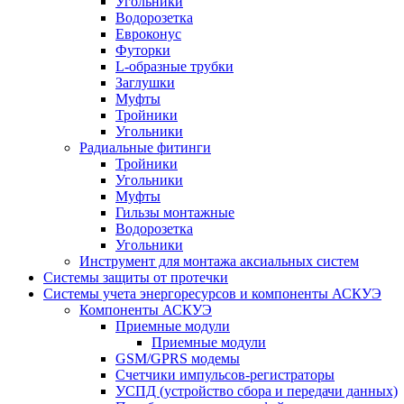
Угольники
Водорозетка
Евроконус
Футорки
L-образные трубки
Заглушки
Муфты
Тройники
Угольники
Радиальные фитинги
Тройники
Угольники
Муфты
Гильзы монтажные
Водорозетка
Угольники
Инструмент для монтажа аксиальных систем
Системы защиты от протечки
Системы учета энергоресурсов и компоненты АСКУЭ
Компоненты АСКУЭ
Приемные модули
Приемные модули
GSM/GPRS модемы
Счетчики импульсов-регистраторы
УСПД (устройство сбора и передачи данных)