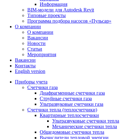
Информация
BIM-модели для Autodesk Revit
Типовые проекты
Программа подбора насосов «Пульсар»
О компании
О компании
Вакансии
Новости
Статьи
Мероприятия
Вакансии
Контакты
English version
Приборы учета
Счетчики газа
Диафрагменные счетчики газа
Струйные счетчики газа
Ультразвуковые счетчики газа
Счетчики тепла (теплосчетчики)
Квартирные теплосчетчики
Ультразвуковые счетчики тепла
Механические счетчики тепла
Общедомовые счетчики тепла
Вычислители тепловой энергии