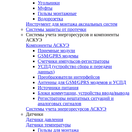
Угольники
Муфты
Гильзы монтажные
Водорозетка
Инструмент для монтажа аксиальных систем
Системы защиты от протечки
Системы учета энергоресурсов и компоненты
АСКУЭ
Компоненты АСКУЭ
Приемные модули
GSM/GPRS модемы
Счетчики импульсов-регистраторы
УСПД (устройство сбора и передачи
данных)
Преобразователи интерфейсов
Антенны для GSM/GPRS модемов и УСПД
Источники питания
Блоки коммутации, устройства ввода/вывода
Регистраторы нештатных ситуаций и
аналоговых сигналов
Системы учета энергоресурсов АСКУЭ
Датчики
Датчики давления
Датчики температуры
Гильзы для монтажа