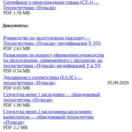
Сертификат о происхождении товара (СТ-1) —
Теплосчетчики «Пульсар»
PDF
1.59 MB
Документы:
Руководство по эксплуатации (паспорт) —
Теплосчетчики «Пульсар» (модификации У, УД)
PDF
2.63 MB
Разъяснение по вопросу оформления руководства
по эксплуатации, совмещенного с паспортом, на
теплосчетчики «Пульсар» модификаций У и УД
PDF
0.54 MB
Декларация о соответствии (ЕАЭС) —
теплосчетчики «Пульсар»
05.09.2026
PDF
0.65 MB
Структура меню 1 расходомер — общедомовый
теплосчетчик «Пульсар»
PDF
1.99 MB
Структура меню 2 расходомера расходомер-
вычислитель — общедомовый теплосчетчик
«Пульсар»
PDF
2.2 MB