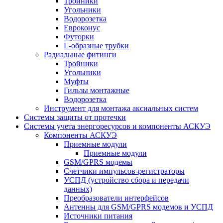
Тройники
Угольники
Водорозетка
Евроконус
Футорки
L-образные трубки
Радиальные фитинги
Тройники
Угольники
Муфты
Гильзы монтажные
Водорозетка
Инструмент для монтажа аксиальных систем
Системы защиты от протечки
Системы учета энергоресурсов и компоненты АСКУЭ
Компоненты АСКУЭ
Приемные модули
Приемные модули
GSM/GPRS модемы
Счетчики импульсов-регистраторы
УСПД (устройство сбора и передачи
данных)
Преобразователи интерфейсов
Антенны для GSM/GPRS модемов и УСПД
Источники питания