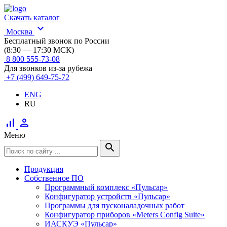
Скачать каталог
expand_more
Москва
Бесплатный звонок по России
(8:30 — 17:30 МСК)
8 800 555-73-08
Для звонков из-за рубежа
+7 (499) 649-75-72
ENG
RU
signal_cellular_alt
person
Меню
search
Продукция
Собственное ПО
Программный комплекс «Пульсар»
Конфигуратор устройств «Пульсар»
Программы для пусконаладочных работ
Конфигуратор приборов «Meters Config Suite»
ИАСКУЭ «Пульсар»