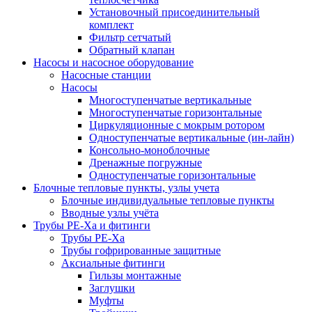
Установочный присоединительный
комплект
Фильтр сетчатый
Обратный клапан
Насосы и насосное оборудование
Насосные станции
Насосы
Многоступенчатые вертикальные
Многоступенчатые горизонтальные
Циркуляционные с мокрым ротором
Одноступенчатые вертикальные (ин-лайн)
Консольно-моноблочные
Дренажные погружные
Одноступенчатые горизонтальные
Блочные тепловые пункты, узлы учета
Блочные индивидуальные тепловые пункты
Вводные узлы учёта
Трубы РЕ-Ха и фитинги
Трубы РЕ-Ха
Трубы гофрированные защитные
Аксиальные фитинги
Гильзы монтажные
Заглушки
Муфты