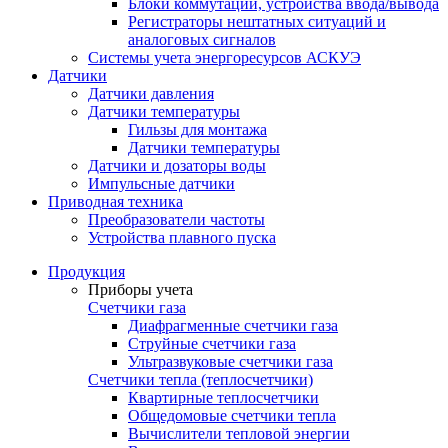
Блоки коммутации, устройства ввода/вывода
Регистраторы нештатных ситуаций и
аналоговых сигналов
Системы учета энергоресурсов АСКУЭ
Датчики
Датчики давления
Датчики температуры
Гильзы для монтажа
Датчики температуры
Датчики и дозаторы воды
Импульсные датчики
Приводная техника
Преобразователи частоты
Устройства плавного пуска
Продукция
Приборы учета
Счетчики газа
Диафрагменные счетчики газа
Струйные счетчики газа
Ультразвуковые счетчики газа
Счетчики тепла (теплосчетчики)
Квартирные теплосчетчики
Общедомовые счетчики тепла
Вычислители тепловой энергии