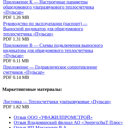
Приложение К — Настроечные параметры
общедомового ультразвукового теплосчетчика
«Пульсар»
PDF
1.26 MB
Руководство по эксплуатации (паспорт) —
Выносной индикатор для общедомового
теплосчетчика «Пульсар»
PDF
1.31 MB
Приложение В — Схемы подключения выносного
индикатора для общедомового теплосчетчика
«Пульсар»
PDF
0.11 MB
Приложение — Гидравлическое сопротивление
счетчиков «Пульсар»
PDF
0.14 MB
Маркетинговые материалы:
Листовка — Теплосчетчики ультразвуковые «Пульсар»
PDF
1.82 MB
Отзыв ООО «УФАЖИЛПРОМСТРОЙ»
Отзыв Владимирский филиал АО «ЭнергосбыТ Плюс»
Отзыв ИП Максюшин В.А.