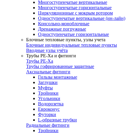
Многоступенчатые вертикальные
Многоступенчатые горизонтальные
Циркуляционные с мокрым ротором
Одноступенчатые вертикальные (ин-лайн)
Консольно-моноблочные
Дренажные погружные
Одноступенчатые горизонтальные
Блочные тепловые пункты, узлы учета
Блочные индивидуальные тепловые пункты
Вводные узлы учёта
Трубы РЕ-Ха и фитинги
Трубы РЕ-Ха
Трубы гофрированные защитные
Аксиальные фитинги
Гильзы монтажные
Заглушки
Муфты
Тройники
Угольники
Водорозетка
Евроконус
Футорки
L-образные трубки
Радиальные фитинги
Тройники