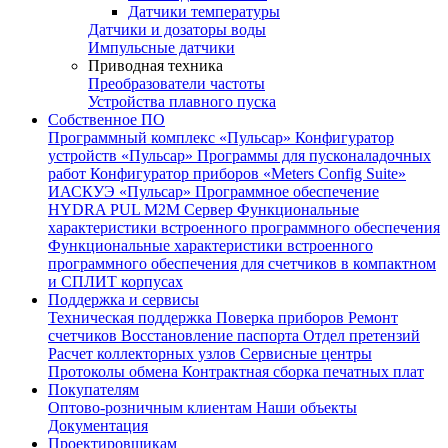
Датчики температуры
Датчики и дозаторы воды
Импульсные датчики
Приводная техника
Преобразователи частоты
Устройства плавного пуска
Собственное ПО
Программный комплекс «Пульсар»
Конфигуратор
устройств «Пульсар»
Программы для пусконаладочных
работ
Конфигуратор приборов «Meters Config Suite»
ИАСКУЭ «Пульсар»
Программное обеспечение
HYDRA PUL
M2M Сервер
Функциональные
характеристики встроенного программного обеспечения
Функциональные характеристики встроенного
программного обеспечения для счетчиков в компактном
и СПЛИТ корпусах
Поддержка и сервисы
Техническая поддержка
Поверка приборов
Ремонт
счетчиков
Восстановление паспорта
Отдел претензий
Расчет коллекторных узлов
Сервисные центры
Протоколы обмена
Контрактная сборка печатных плат
Покупателям
Оптово-розничным клиентам
Наши объекты
Документация
Проектировщикам