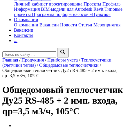
Личный кабинет проектировщика
Проекты
Профиль
Информация
BIM-модели для Autodesk Revit
Типовые
проекты
Программа подбора насосов «Пульсар»
О компании
О компании
Вакансии
Новости
Статьи
Мероприятия
Вакансии
Контакты
...
search
Главная
/
Продукция
/
Приборы учета
/
Теплосчетчики
(счетчики тепла)
/
Общедомовые теплосчетчики
/
Общедомовый теплосчетчик Ду25 RS-485 + 2 имп. входа,
qp=3,5 м3/ч, 105°C
Общедомовый теплосчетчик
Ду25 RS-485 + 2 имп. входа,
qp=3,5 м3/ч, 105°C