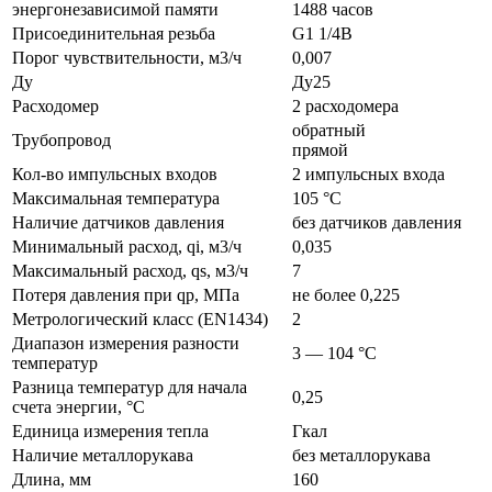
энергонезависимой памяти
1488 часов
Присоединительная резьба
G1 1/4B
Порог чувствительности, м3/ч
0,007
Ду
Ду25
Расходомер
2 расходомера
обратный
Трубопровод
прямой
Кол-во импульсных входов
2 импульсных входа
Максимальная температура
105 °C
Наличие датчиков давления
без датчиков давления
Минимальный расход, qi, м3/ч
0,035
Максимальный расход, qs, м3/ч
7
Потеря давления при qp, МПа
не более 0,225
Метрологический класс (EN1434)
2
Диапазон измерения разности
3 — 104 °C
температур
Разница температур для начала
0,25
счета энергии, °C
Единица измерения тепла
Гкал
Наличие металлорукава
без металлорукава
Длина, мм
160