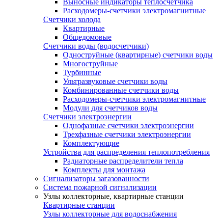
Выносные индикаторы теплосчетчика
Расходомеры-счетчики электромагнитные
Счетчики холода
Квартирные
Общедомовые
Счетчики воды (водосчетчики)
Одноструйные (квартирные) счетчики воды
Многоструйные
Турбинные
Ультразвуковые счетчики воды
Комбинированные счетчики воды
Расходомеры-счетчики электромагнитные
Модули для счетчиков воды
Счетчики электроэнергии
Однофазные счетчики электроэнергии
Трехфазные счетчики электроэнергии
Комплектующие
Устройства для распределения теплопотребления
Радиаторные распределители тепла
Комплекты для монтажа
Сигнализаторы загазованности
Система пожарной сигнализации
Узлы коллекторные, квартирные станции
Квартирные станции
Узлы коллекторные для водоснабжения