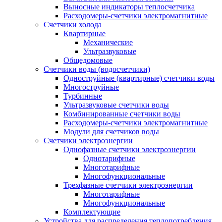
Выносные индикаторы теплосчетчика
Расходомеры-счетчики электромагнитные
Счетчики холода
Квартирные
Механические
Ультразвуковые
Общедомовые
Счетчики воды (водосчетчики)
Одноструйные (квартирные) счетчики воды
Многоструйные
Турбинные
Ультразвуковые счетчики воды
Комбинированные счетчики воды
Расходомеры-счетчики электромагнитные
Модули для счетчиков воды
Счетчики электроэнергии
Однофазные счетчики электроэнергии
Однотарифные
Многотарифные
Многофункциональные
Трехфазные счетчики электроэнергии
Многотарифные
Многофункциональные
Комплектующие
Устройства для распределения теплопотребления