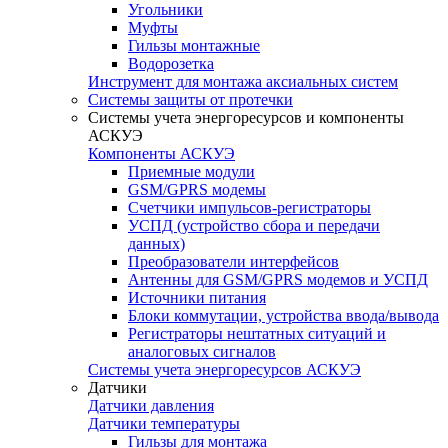
Угольники
Муфты
Гильзы монтажные
Водорозетка
Инструмент для монтажа аксиальных систем
Системы защиты от протечки
Системы учета энергоресурсов и компоненты
АСКУЭ
Компоненты АСКУЭ
Приемные модули
GSM/GPRS модемы
Счетчики импульсов-регистраторы
УСПД (устройство сбора и передачи
данных)
Преобразователи интерфейсов
Антенны для GSM/GPRS модемов и УСПД
Источники питания
Блоки коммутации, устройства ввода/вывода
Регистраторы нештатных ситуаций и
аналоговых сигналов
Системы учета энергоресурсов АСКУЭ
Датчики
Датчики давления
Датчики температуры
Гильзы для монтажа