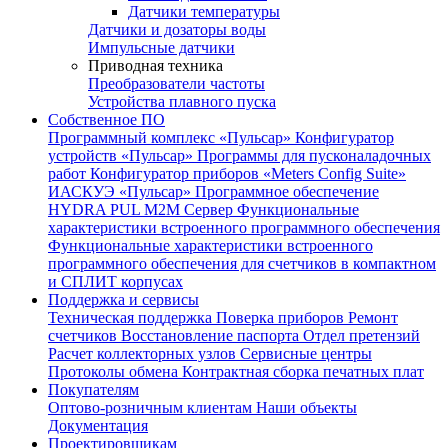
Датчики температуры
Датчики и дозаторы воды
Импульсные датчики
Приводная техника
Преобразователи частоты
Устройства плавного пуска
Собственное ПО
Программный комплекс «Пульсар»
Конфигуратор
устройств «Пульсар»
Программы для пусконаладочных
работ
Конфигуратор приборов «Meters Config Suite»
ИАСКУЭ «Пульсар»
Программное обеспечение
HYDRA PUL
M2M Сервер
Функциональные
характеристики встроенного программного обеспечения
Функциональные характеристики встроенного
программного обеспечения для счетчиков в компактном
и СПЛИТ корпусах
Поддержка и сервисы
Техническая поддержка
Поверка приборов
Ремонт
счетчиков
Восстановление паспорта
Отдел претензий
Расчет коллекторных узлов
Сервисные центры
Протоколы обмена
Контрактная сборка печатных плат
Покупателям
Оптово-розничным клиентам
Наши объекты
Документация
Проектировщикам