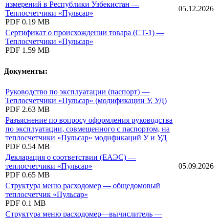
измерений в Республики Узбекистан —
05.12.2026
Теплосчетчики «Пульсар»
PDF
0.19 MB
Сертификат о происхождении товара (СТ-1) —
Теплосчетчики «Пульсар»
PDF
1.59 MB
Документы:
Руководство по эксплуатации (паспорт) —
Теплосчетчики «Пульсар» (модификации У, УД)
PDF
2.63 MB
Разъяснение по вопросу оформления руководства
по эксплуатации, совмещенного с паспортом, на
теплосчетчики «Пульсар» модификаций У и УД
PDF
0.54 MB
Декларация о соответствии (ЕАЭС) —
теплосчетчики «Пульсар»
05.09.2026
PDF
0.65 MB
Структура меню расходомер — общедомовый
теплосчетчик «Пульсар»
PDF
0.1 MB
Структура меню расходомер—вычислитель —