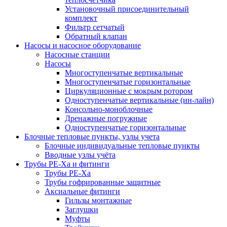
Установочный присоединительный
комплект
Фильтр сетчатый
Обратный клапан
Насосы и насосное оборудование
Насосные станции
Насосы
Многоступенчатые вертикальные
Многоступенчатые горизонтальные
Циркуляционные с мокрым ротором
Одноступенчатые вертикальные (ин-лайн)
Консольно-моноблочные
Дренажные погружные
Одноступенчатые горизонтальные
Блочные тепловые пункты, узлы учета
Блочные индивидуальные тепловые пункты
Вводные узлы учёта
Трубы РЕ-Ха и фитинги
Трубы РЕ-Ха
Трубы гофрированные защитные
Аксиальные фитинги
Гильзы монтажные
Заглушки
Муфты