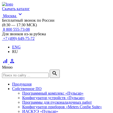
Скачать каталог
expand_more
Москва
Бесплатный звонок по России
(8:30 — 17:30 МСК)
8 800 555-73-08
Для звонков из-за рубежа
+7 (499) 649-75-72
ENG
RU
signal_cellular_alt
person
Меню
search
Продукция
Собственное ПО
Программный комплекс «Пульсар»
Конфигуратор устройств «Пульсар»
Программы для пусконаладочных работ
Конфигуратор приборов «Meters Config Suite»
ИАСКУЭ «Пульсар»