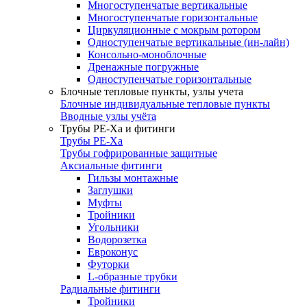
Многоступенчатые вертикальные
Многоступенчатые горизонтальные
Циркуляционные с мокрым ротором
Одноступенчатые вертикальные (ин-лайн)
Консольно-моноблочные
Дренажные погружные
Одноступенчатые горизонтальные
Блочные тепловые пункты, узлы учета
Блочные индивидуальные тепловые пункты
Вводные узлы учёта
Трубы РЕ-Ха и фитинги
Трубы РЕ-Ха
Трубы гофрированные защитные
Аксиальные фитинги
Гильзы монтажные
Заглушки
Муфты
Тройники
Угольники
Водорозетка
Евроконус
Футорки
L-образные трубки
Радиальные фитинги
Тройники