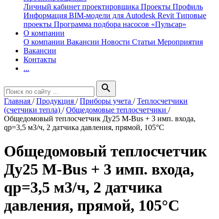
Личный кабинет проектировщика
Проекты
Профиль
Информация
BIM-модели для Autodesk Revit
Типовые
проекты
Программа подбора насосов «Пульсар»
О компании
О компании
Вакансии
Новости
Статьи
Мероприятия
Вакансии
Контакты
...
search
Главная
/
Продукция
/
Приборы учета
/
Теплосчетчики
(счетчики тепла)
/
Общедомовые теплосчетчики
/
Общедомовый теплосчетчик Ду25 M-Bus + 3 имп. входа,
qp=3,5 м3/ч, 2 датчика давления, прямой, 105°C
Общедомовый теплосчетчик
Ду25 M-Bus + 3 имп. входа,
qp=3,5 м3/ч, 2 датчика
давления, прямой, 105°C