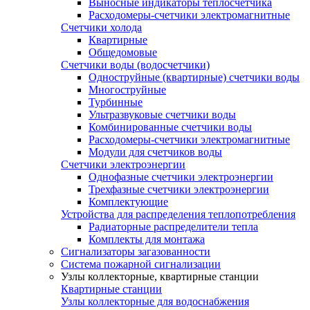
Выносные индикаторы теплосчетчика
Расходомеры-счетчики электромагнитные
Счетчики холода
Квартирные
Общедомовые
Счетчики воды (водосчетчики)
Одноструйные (квартирные) счетчики воды
Многоструйные
Турбинные
Ультразвуковые счетчики воды
Комбинированные счетчики воды
Расходомеры-счетчики электромагнитные
Модули для счетчиков воды
Счетчики электроэнергии
Однофазные счетчики электроэнергии
Трехфазные счетчики электроэнергии
Комплектующие
Устройства для распределения теплопотребления
Радиаторные распределители тепла
Комплекты для монтажа
Сигнализаторы загазованности
Система пожарной сигнализации
Узлы коллекторные, квартирные станции
Квартирные станции
Узлы коллекторные для водоснабжения