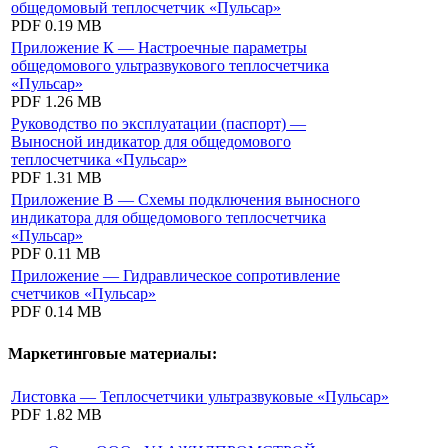
общедомовый теплосчетчик «Пульсар»
PDF
0.19 MB
Приложение К — Настроечные параметры
общедомового ультразвукового теплосчетчика
«Пульсар»
PDF
1.26 MB
Руководство по эксплуатации (паспорт) —
Выносной индикатор для общедомового
теплосчетчика «Пульсар»
PDF
1.31 MB
Приложение В — Схемы подключения выносного
индикатора для общедомового теплосчетчика
«Пульсар»
PDF
0.11 MB
Приложение — Гидравлическое сопротивление
счетчиков «Пульсар»
PDF
0.14 MB
Маркетинговые материалы:
Листовка — Теплосчетчики ультразвуковые «Пульсар»
PDF
1.82 MB