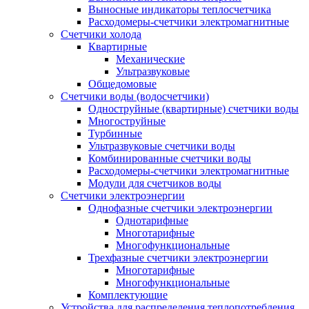
Выносные индикаторы теплосчетчика
Расходомеры-счетчики электромагнитные
Счетчики холода
Квартирные
Механические
Ультразвуковые
Общедомовые
Счетчики воды (водосчетчики)
Одноструйные (квартирные) счетчики воды
Многоструйные
Турбинные
Ультразвуковые счетчики воды
Комбинированные счетчики воды
Расходомеры-счетчики электромагнитные
Модули для счетчиков воды
Счетчики электроэнергии
Однофазные счетчики электроэнергии
Однотарифные
Многотарифные
Многофункциональные
Трехфазные счетчики электроэнергии
Многотарифные
Многофункциональные
Комплектующие
Устройства для распределения теплопотребления