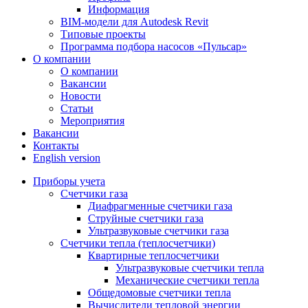
Информация
BIM-модели для Autodesk Revit
Типовые проекты
Программа подбора насосов «Пульсар»
О компании
О компании
Вакансии
Новости
Статьи
Мероприятия
Вакансии
Контакты
English version
Приборы учета
Счетчики газа
Диафрагменные счетчики газа
Струйные счетчики газа
Ультразвуковые счетчики газа
Счетчики тепла (теплосчетчики)
Квартирные теплосчетчики
Ультразвуковые счетчики тепла
Механические счетчики тепла
Общедомовые счетчики тепла
Вычислители тепловой энергии