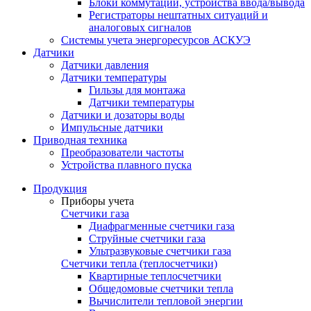
Блоки коммутации, устройства ввода/вывода
Регистраторы нештатных ситуаций и
аналоговых сигналов
Системы учета энергоресурсов АСКУЭ
Датчики
Датчики давления
Датчики температуры
Гильзы для монтажа
Датчики температуры
Датчики и дозаторы воды
Импульсные датчики
Приводная техника
Преобразователи частоты
Устройства плавного пуска
Продукция
Приборы учета
Счетчики газа
Диафрагменные счетчики газа
Струйные счетчики газа
Ультразвуковые счетчики газа
Счетчики тепла (теплосчетчики)
Квартирные теплосчетчики
Общедомовые счетчики тепла
Вычислители тепловой энергии