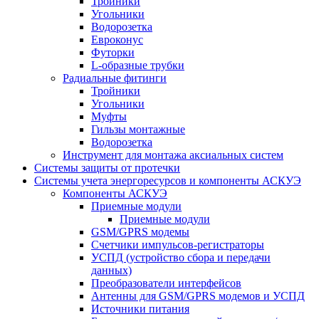
Тройники
Угольники
Водорозетка
Евроконус
Футорки
L-образные трубки
Радиальные фитинги
Тройники
Угольники
Муфты
Гильзы монтажные
Водорозетка
Инструмент для монтажа аксиальных систем
Системы защиты от протечки
Системы учета энергоресурсов и компоненты АСКУЭ
Компоненты АСКУЭ
Приемные модули
Приемные модули
GSM/GPRS модемы
Счетчики импульсов-регистраторы
УСПД (устройство сбора и передачи
данных)
Преобразователи интерфейсов
Антенны для GSM/GPRS модемов и УСПД
Источники питания