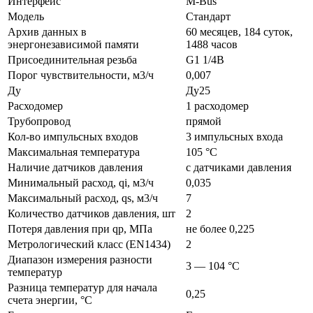
Интерфейс
M-Bus
Модель
Стандарт
Архив данных в
60 месяцев, 184 суток,
энергонезависимой памяти
1488 часов
Присоединительная резьба
G1 1/4B
Порог чувствительности, м3/ч
0,007
Ду
Ду25
Расходомер
1 расходомер
Трубопровод
прямой
Кол-во импульсных входов
3 импульсных входа
Максимальная температура
105 °C
Наличие датчиков давления
с датчиками давления
Минимальный расход, qi, м3/ч
0,035
Максимальный расход, qs, м3/ч
7
Количество датчиков давления, шт
2
Потеря давления при qp, МПа
не более 0,225
Метрологический класс (EN1434)
2
Диапазон измерения разности
3 — 104 °C
температур
Разница температур для начала
0,25
счета энергии, °C