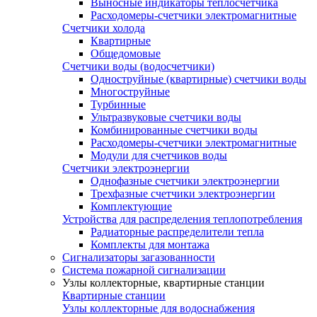
Выносные индикаторы теплосчетчика
Расходомеры-счетчики электромагнитные
Счетчики холода
Квартирные
Общедомовые
Счетчики воды (водосчетчики)
Одноструйные (квартирные) счетчики воды
Многоструйные
Турбинные
Ультразвуковые счетчики воды
Комбинированные счетчики воды
Расходомеры-счетчики электромагнитные
Модули для счетчиков воды
Счетчики электроэнергии
Однофазные счетчики электроэнергии
Трехфазные счетчики электроэнергии
Комплектующие
Устройства для распределения теплопотребления
Радиаторные распределители тепла
Комплекты для монтажа
Сигнализаторы загазованности
Система пожарной сигнализации
Узлы коллекторные, квартирные станции
Квартирные станции
Узлы коллекторные для водоснабжения