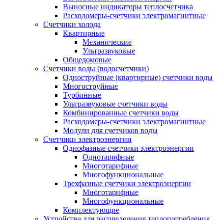
Выносные индикаторы теплосчетчика
Расходомеры-счетчики электромагнитные
Счетчики холода
Квартирные
Механические
Ультразвуковые
Общедомовые
Счетчики воды (водосчетчики)
Одноструйные (квартирные) счетчики воды
Многоструйные
Турбинные
Ультразвуковые счетчики воды
Комбинированные счетчики воды
Расходомеры-счетчики электромагнитные
Модули для счетчиков воды
Счетчики электроэнергии
Однофазные счетчики электроэнергии
Однотарифные
Многотарифные
Многофункциональные
Трехфазные счетчики электроэнергии
Многотарифные
Многофункциональные
Комплектующие
Устройства для распределения теплопотребления