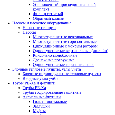
Установочный присоединительный
комплект
Фильтр сетчатый
Обратный клапан
Насосы и насосное оборудование
Насосные станции
Насосы
Многоступенчатые вертикальные
Многоступенчатые горизонтальные
Циркуляционные с мокрым ротором
Одноступенчатые вертикальные (ин-лайн)
Консольно-моноблочные
Дренажные погружные
Одноступенчатые горизонтальные
Блочные тепловые пункты, узлы учета
Блочные индивидуальные тепловые пункты
Вводные узлы учёта
Трубы РЕ-Ха и фитинги
Трубы РЕ-Ха
Трубы гофрированные защитные
Аксиальные фитинги
Гильзы монтажные
Заглушки
Муфты