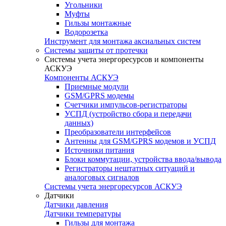
Угольники
Муфты
Гильзы монтажные
Водорозетка
Инструмент для монтажа аксиальных систем
Системы защиты от протечки
Системы учета энергоресурсов и компоненты
АСКУЭ
Компоненты АСКУЭ
Приемные модули
GSM/GPRS модемы
Счетчики импульсов-регистраторы
УСПД (устройство сбора и передачи
данных)
Преобразователи интерфейсов
Антенны для GSM/GPRS модемов и УСПД
Источники питания
Блоки коммутации, устройства ввода/вывода
Регистраторы нештатных ситуаций и
аналоговых сигналов
Системы учета энергоресурсов АСКУЭ
Датчики
Датчики давления
Датчики температуры
Гильзы для монтажа