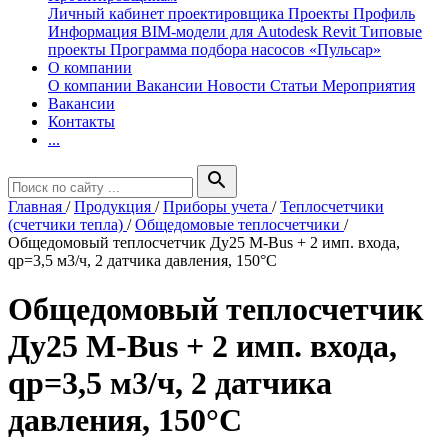
Личный кабинет проектировщика
Проекты
Профиль
Информация
BIM-модели для Autodesk Revit
Типовые
проекты
Программа подбора насосов «Пульсар»
О компании
О компании
Вакансии
Новости
Статьи
Мероприятия
Вакансии
Контакты
...
search
Главная
/
Продукция
/
Приборы учета
/
Теплосчетчики
(счетчики тепла)
/
Общедомовые теплосчетчики
/
Общедомовый теплосчетчик Ду25 M-Bus + 2 имп. входа,
qp=3,5 м3/ч, 2 датчика давления, 150°C
Общедомовый теплосчетчик
Ду25 M-Bus + 2 имп. входа,
qp=3,5 м3/ч, 2 датчика
давления, 150°C