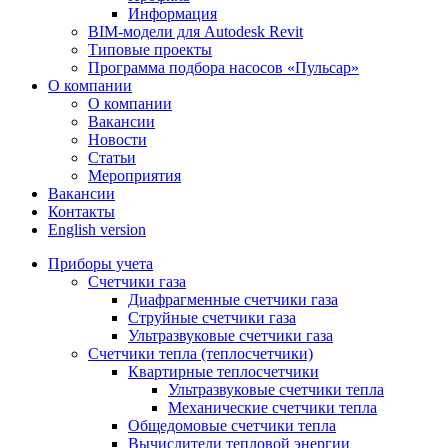
Информация
BIM-модели для Autodesk Revit
Типовые проекты
Программа подбора насосов «Пульсар»
О компании
О компании
Вакансии
Новости
Статьи
Мероприятия
Вакансии
Контакты
English version
Приборы учета
Счетчики газа
Диафрагменные счетчики газа
Струйные счетчики газа
Ультразвуковые счетчики газа
Счетчики тепла (теплосчетчики)
Квартирные теплосчетчики
Ультразвуковые счетчики тепла
Механические счетчики тепла
Общедомовые счетчики тепла
Вычислители тепловой энергии