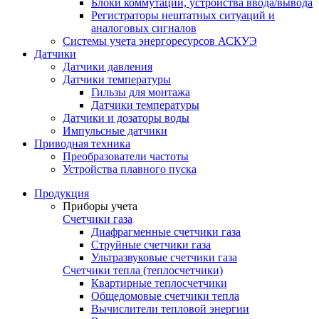
Блоки коммутации, устройства ввода/вывода
Регистраторы нештатных ситуаций и
аналоговых сигналов
Системы учета энергоресурсов АСКУЭ
Датчики
Датчики давления
Датчики температуры
Гильзы для монтажа
Датчики температуры
Датчики и дозаторы воды
Импульсные датчики
Приводная техника
Преобразователи частоты
Устройства плавного пуска
Продукция
Приборы учета
Счетчики газа
Диафрагменные счетчики газа
Струйные счетчики газа
Ультразвуковые счетчики газа
Счетчики тепла (теплосчетчики)
Квартирные теплосчетчики
Общедомовые счетчики тепла
Вычислители тепловой энергии