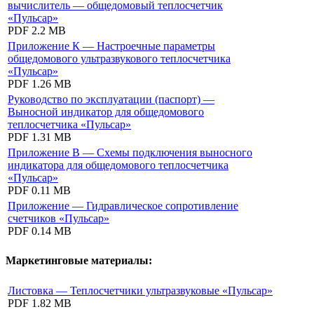
вычислитель — общедомовый теплосчетчик
«Пульсар»
PDF
2.2 MB
Приложение К — Настроечные параметры
общедомового ультразвукового теплосчетчика
«Пульсар»
PDF
1.26 MB
Руководство по эксплуатации (паспорт) —
Выносной индикатор для общедомового
теплосчетчика «Пульсар»
PDF
1.31 MB
Приложение В — Схемы подключения выносного
индикатора для общедомового теплосчетчика
«Пульсар»
PDF
0.11 MB
Приложение — Гидравлическое сопротивление
счетчиков «Пульсар»
PDF
0.14 MB
Маркетинговые материалы:
Листовка — Теплосчетчики ультразвуковые «Пульсар»
PDF
1.82 MB