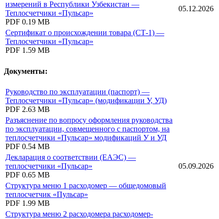
измерений в Республики Узбекистан —
05.12.2026
Теплосчетчики «Пульсар»
PDF
0.19 MB
Сертификат о происхождении товара (СТ-1) —
Теплосчетчики «Пульсар»
PDF
1.59 MB
Документы:
Руководство по эксплуатации (паспорт) —
Теплосчетчики «Пульсар» (модификации У, УД)
PDF
2.63 MB
Разъяснение по вопросу оформления руководства
по эксплуатации, совмещенного с паспортом, на
теплосчетчики «Пульсар» модификаций У и УД
PDF
0.54 MB
Декларация о соответствии (ЕАЭС) —
теплосчетчики «Пульсар»
05.09.2026
PDF
0.65 MB
Структура меню 1 расходомер — общедомовый
теплосчетчик «Пульсар»
PDF
1.99 MB
Структура меню 2 расходомера расходомер-