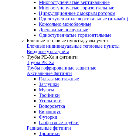
Многоступенчатые вертикальные
Многоступенчатые горизонтальные
Циркуляционные с мокрым ротором
Одноступенчатые вертикальные (ин-лайн)
Консольно-моноблочные
Дренажные погружные
Одноступенчатые горизонтальные
Блочные тепловые пункты, узлы учета
Блочные индивидуальные тепловые пункты
Вводные узлы учёта
Трубы РЕ-Ха и фитинги
Трубы РЕ-Ха
Трубы гофрированные защитные
Аксиальные фитинги
Гильзы монтажные
Заглушки
Муфты
Тройники
Угольники
Водорозетка
Евроконус
Футорки
L-образные трубки
Радиальные фитинги
Тройники