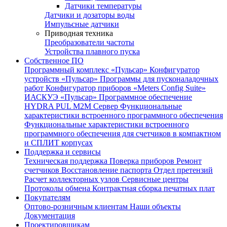
Датчики температуры
Датчики и дозаторы воды
Импульсные датчики
Приводная техника
Преобразователи частоты
Устройства плавного пуска
Собственное ПО
Программный комплекс «Пульсар»
Конфигуратор
устройств «Пульсар»
Программы для пусконаладочных
работ
Конфигуратор приборов «Meters Config Suite»
ИАСКУЭ «Пульсар»
Программное обеспечение
HYDRA PUL
M2M Сервер
Функциональные
характеристики встроенного программного обеспечения
Функциональные характеристики встроенного
программного обеспечения для счетчиков в компактном
и СПЛИТ корпусах
Поддержка и сервисы
Техническая поддержка
Поверка приборов
Ремонт
счетчиков
Восстановление паспорта
Отдел претензий
Расчет коллекторных узлов
Сервисные центры
Протоколы обмена
Контрактная сборка печатных плат
Покупателям
Оптово-розничным клиентам
Наши объекты
Документация
Проектировщикам