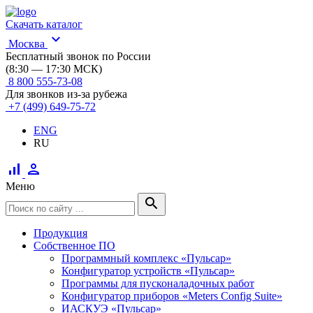
Скачать каталог
expand_more
Москва
Бесплатный звонок по России
(8:30 — 17:30 МСК)
8 800 555-73-08
Для звонков из-за рубежа
+7 (499) 649-75-72
ENG
RU
signal_cellular_alt
person
Меню
search
Продукция
Собственное ПО
Программный комплекс «Пульсар»
Конфигуратор устройств «Пульсар»
Программы для пусконаладочных работ
Конфигуратор приборов «Meters Config Suite»
ИАСКУЭ «Пульсар»