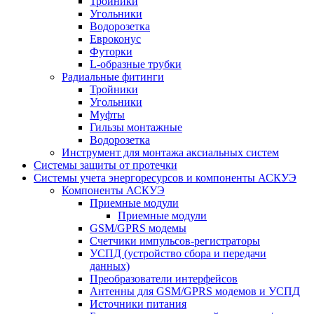
Тройники
Угольники
Водорозетка
Евроконус
Футорки
L-образные трубки
Радиальные фитинги
Тройники
Угольники
Муфты
Гильзы монтажные
Водорозетка
Инструмент для монтажа аксиальных систем
Системы защиты от протечки
Системы учета энергоресурсов и компоненты АСКУЭ
Компоненты АСКУЭ
Приемные модули
Приемные модули
GSM/GPRS модемы
Счетчики импульсов-регистраторы
УСПД (устройство сбора и передачи
данных)
Преобразователи интерфейсов
Антенны для GSM/GPRS модемов и УСПД
Источники питания