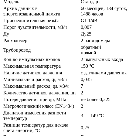
Модель
Стандарт
Архив данных в
60 месяцев, 184 суток,
энергонезависимой памяти
1488 часов
Присоединительная резьба
G1 1/4B
Порог чувствительности, м3/ч
0,007
Ду
Ду25
Расходомер
2 расходомера
обратный
Трубопровод
прямой
Кол-во импульсных входов
2 импульсных входа
Максимальная температура
150 °C
Наличие датчиков давления
с датчиками давления
Минимальный расход, qi, м3/ч
0,035
Максимальный расход, qs, м3/ч
7
Количество датчиков давления, шт
2
Потеря давления при qp, МПа
не более 0,225
Метрологический класс (EN1434)
2
Диапазон измерения разности
3 — 149 °C
температур
Разница температур для начала
0,25
счета энергии, °C